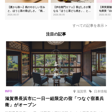
【夏から秋へ】桃のやさしい甘み
【伊右衛門カフェ】香ばしさが重
【果実屋珈
と、ほうじ茶の香ばしさ。「桃と
なる「ほうじ茶どら焼き」、とろ
旬果実「白
ほうじ茶のあんみつ」を8月中旬
ける「宇治抹茶ティラミス」が新
限定販売
2026.08.07
2026.08.05
2026.08.03
より期間限定販売
登場
すべての記事を表示 >
注目の記事
滋賀県
日本情報
滋賀県長浜市に一日一組限定の宿「つなぐ宿喜兵
衛」がオープン