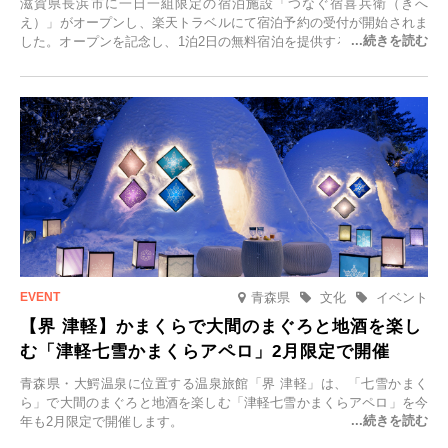
滋賀県長浜市に一日一組限定の宿泊施設「つなぐ宿喜兵衛（きへ
え）」がオープンし、楽天トラベルにて宿泊予約の受付が開始されま
した。オープンを記念し、1泊2日の無料宿泊を提供するキャンペーン
「＃一日一組限定の宿で一生に一度の思い出旅」を実施します。一日
一組限定の宿だからこそ叶う、大切な人との特別な時間を体験いただ
けます。
青森県
文化
イベント
【界 津軽】かまくらで大間のまぐろと地酒を楽し
む「津軽七雪かまくらアペロ」2月限定で開催
青森県・大鰐温泉に位置する温泉旅館「界 津軽」は、「七雪かまく
ら」で大間のまぐろと地酒を楽しむ「津軽七雪かまくらアペロ」を今
年も2月限定で開催します。