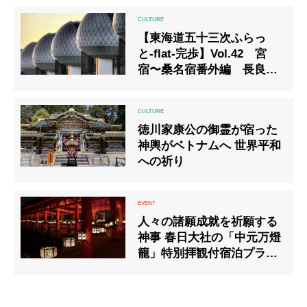
【東海道五十三次ふらっ
と-flat-完歩】Vol.42 宮
宿〜桑名宿番外編 長良川
河口堰で未知との遭遇
徳川家康公の御霊が宿った
神輿がベトナムへ 世界平和
への祈り
人々の諸願成就を祈願する
神事 春日大社の「中元万燈
籠」特別拝観付宿泊プラン
を発売