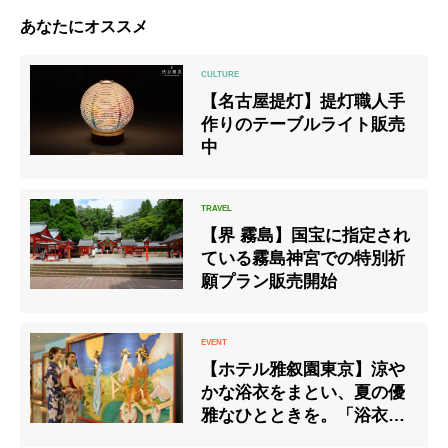
あなたにオススメ
【名古屋提灯】提灯職人手
作りのテーブルライト販売
中
【界 霧島】国宝に指定され
ている霧島神宮での特別祈
願プラン販売開始
【ホテル雅叙園東京】涼や
かな浴衣をまとい、夏の優
雅なひとときを。「浴衣プ
ラン」期間限定販売