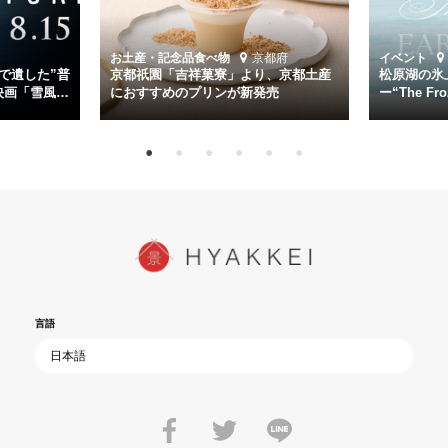
時代が再び、分断と暴力に揺れる現代。本作は「同じ過ちを繰り返す
道を歩んではいないか」と、彼らが命をかけて守りたいと願っ
お土産・記念品
食べ物
京都府
イベント
た”今”を生きる私達に問いかける。戦後80年、戦争の記憶が薄れゆく
で遺した”普
京都祇園「吉祥菓寮」より、京都土産
松原湖の氷
今だからこそ、尊い平和の価値を未来に繋ぐ作品『雪風 YUKIKAZE』
映画「雪風
におすすめのプリンが新発売
ー“The Fro
15日（金）よ
を多くの方にご覧いただきたい。
言語