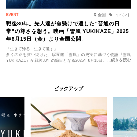
全国
イベント
戦後80年。先人達が命懸けで遺した”普通の日
常”の尊さを想う。映画「雪風 YUKIKAZE」2025
年8月15日（金）より全国公開。
「生きて帰る 生きて還す」
多くの命を救い続けた、駆逐艦「雪風」の史実に基づく物語『雪風
YUKIKAZE』が戦後80年の節目となる2025年8月15日、全国公開され
る。公開に先立ちソニー・ピクチャーズ試写室でマスコミ先行試写会
が行われた。
太平洋戦争中に実在した駆逐艦「雪風」。戦場で海に投げ出された多
ピックアップ
くの仲間の命を救い帰還させ、戦後まで生き抜き「幸運艦」と呼ばれ
た雪風と、激動の時代を懸命に生きる人々の姿を壮大なスケールで描
く。
主演は「雪風」の艦長・寺澤一利を演じる竹野内豊。先任伍長・早瀬
幸平を玉木宏が演じるほか、奥平大兼、田中麗奈、石丸幹二、益岡徹
など実力派俳優が共演。そして戦艦大和と運命を共にした帝国海軍・
第二艦隊司令長官、伊藤整一を中井貴一が圧倒的な存在感で演じ切
る。