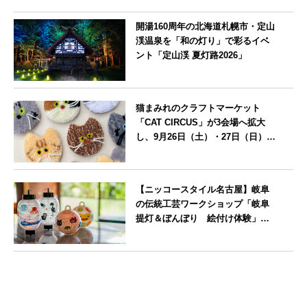
開湯160周年の北海道札幌市・定山
渓温泉を「和の灯り」で彩るイベ
ント「定山渓 夏灯路2026」
北海道
猫まみれのクラフトマーケット
「CAT CIRCUS」が3会場へ拡大
し、9月26日（土）・27日（日）に
愛知県瀬戸市で開催
愛知県
【ニッコースタイル名古屋】岐阜
の伝統工芸ワークショップ「岐阜
提灯＆ぼんぼり 絵付け体験」を7
月25日に開催
愛知県