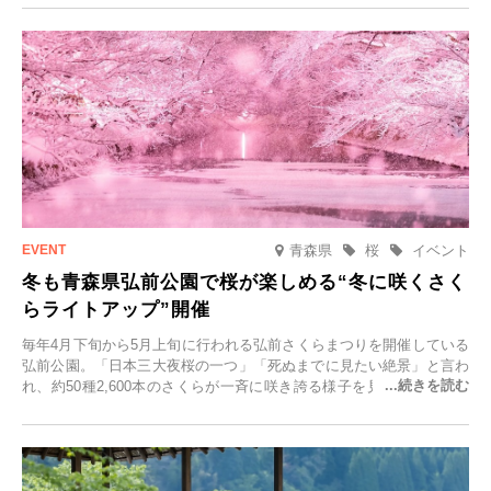
青森県
桜
イベント
冬も青森県弘前公園で桜が楽しめる“冬に咲くさく
らライトアップ”開催
毎年4月下旬から5月上旬に行われる弘前さくらまつりを開催している
弘前公園。「日本三大夜桜の一つ」「死ぬまでに見たい絶景」と言わ
れ、約50種2,600本のさくらが一斉に咲き誇る様子を見に、世界中か
ら観光客が集う人気スポットです。雪の見頃に合わせて2025年12月1
日(月)～2026年2月28日(土)の期間、「冬に咲くさくらライトアップ」
を開催します。