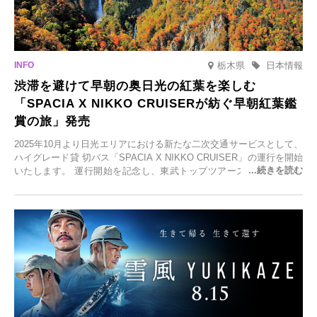
栃木県
日本情報
渋滞を避けて早朝の奥日光の紅葉を楽しむ
「SPACIA X NIKKO CRUISERが紡ぐ早朝紅葉鑑
賞の旅」発売
2025年10月より日光エリアにおける新たな二次交通サービスとして、
ハイグレード貸 切バス「SPACIA X NIKKO CRUISER」の運行を開始
いたします。 運行開始を記念し、東武トップツアーズ株式会社では
「SPACIA X NIKKO CRUISERが紡ぐ 早朝紅葉鑑賞の旅」を企画、
2025年9月12日(金)より発売いたします。