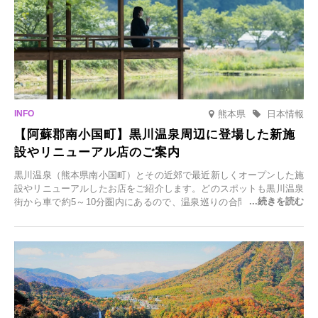
熊本県
日本情報
【阿蘇郡南小国町】黒川温泉周辺に登場した新施
設やリニューアル店のご案内
黒川温泉（熊本県南小国町）とその近郊で最近新しくオープンした施
設やリニューアルしたお店をご紹介します。どのスポットも黒川温泉
街から車で約5～10分圏内にあるので、温泉巡りの合間に気軽に立ち
寄れます。老舗旅館が手掛ける新店舗や、自然豊かな里山カフェ、地
元食材にこだわったレストランなど、多彩な魅力が満載です。黒川温
泉の新たな楽しみとしてチェックしてみてください。