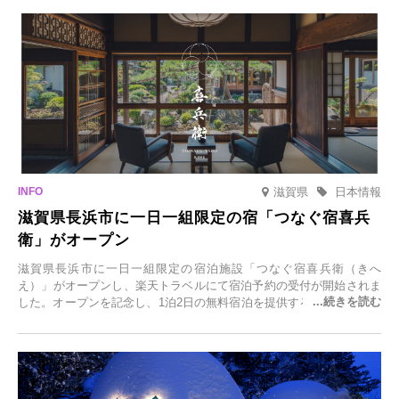
滋賀県
日本情報
滋賀県長浜市に一日一組限定の宿「つなぐ宿喜兵
衛」がオープン
滋賀県長浜市に一日一組限定の宿泊施設「つなぐ宿喜兵衛（きへ
え）」がオープンし、楽天トラベルにて宿泊予約の受付が開始されま
した。オープンを記念し、1泊2日の無料宿泊を提供するキャンペーン
「＃一日一組限定の宿で一生に一度の思い出旅」を実施します。一日
一組限定の宿だからこそ叶う、大切な人との特別な時間を体験いただ
けます。