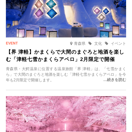
青森県
文化
イベント
【界 津軽】かまくらで大間のまぐろと地酒を楽し
む「津軽七雪かまくらアペロ」2月限定で開催
青森県・大鰐温泉に位置する温泉旅館「界 津軽」は、「七雪かまく
ら」で大間のまぐろと地酒を楽しむ「津軽七雪かまくらアペロ」を今
年も2月限定で開催します。