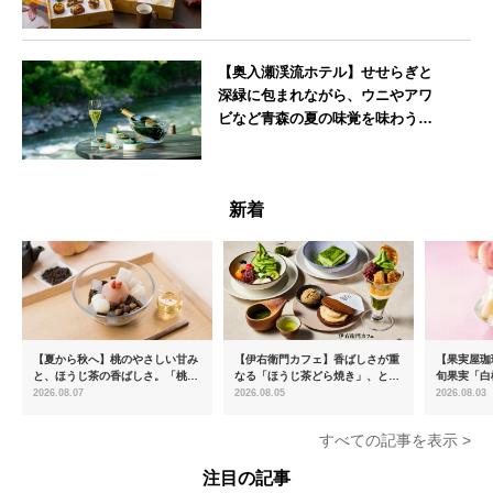
東京都
【奥入瀬渓流ホテル】せせらぎと
深緑に包まれながら、ウニやアワ
ビなど青森の夏の味覚を味わうフ
レンチディナーコース
青森県
新着
【夏から秋へ】桃のやさしい甘み
【伊右衛門カフェ】香ばしさが重
【果実屋珈
と、ほうじ茶の香ばしさ。「桃と
なる「ほうじ茶どら焼き」、とろ
旬果実「白
ほうじ茶のあんみつ」を8月中旬
ける「宇治抹茶ティラミス」が新
限定販売
2026.08.07
2026.08.05
2026.08.03
より期間限定販売
登場
すべての記事を表示 >
注目の記事