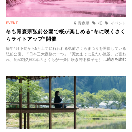
青森県
桜
イベント
冬も青森県弘前公園で桜が楽しめる“冬に咲くさく
らライトアップ”開催
毎年4月下旬から5月上旬に行われる弘前さくらまつりを開催している
弘前公園。「日本三大夜桜の一つ」「死ぬまでに見たい絶景」と言わ
れ、約50種2,600本のさくらが一斉に咲き誇る様子を見に、世界中か
ら観光客が集う人気スポットです。雪の見頃に合わせて2025年12月1
日(月)～2026年2月28日(土)の期間、「冬に咲くさくらライトアップ」
を開催します。