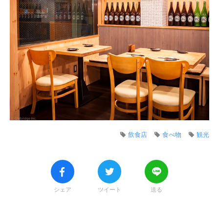
飲食店
食べ物
観光
シェア
ツイート
送る