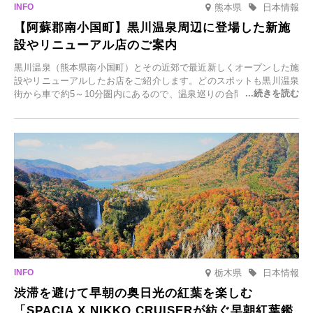
熊本県
日本情報
【阿蘇郡南小国町】黒川温泉周辺に登場した新施
設やリニューアル店のご案内
黒川温泉（熊本県南小国町）とその近郊で最近新しくオープンした施
設やリニューアルしたお店をご紹介します。どのスポットも黒川温泉
街から車で約5～10分圏内にあるので、温泉巡りの合間に気軽に立ち
寄れます。老舗旅館が手掛ける新店舗や、自然豊かな里山カフェ、地
元食材にこだわったレストランなど、多彩な魅力が満載です。黒川温
泉の新たな楽しみとしてチェックしてみてください。
栃木県
日本情報
渋滞を避けて早朝の奥日光の紅葉を楽しむ
「SPACIA X NIKKO CRUISERが紡ぐ早朝紅葉鑑