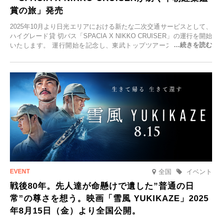
賞の旅」発売
2025年10月より日光エリアにおける新たな二次交通サービスとして、
ハイグレード貸 切バス「SPACIA X NIKKO CRUISER」の運行を開始
いたします。 運行開始を記念し、東武トップツアーズ株式会社では
「SPACIA X NIKKO CRUISERが紡ぐ 早朝紅葉鑑賞の旅」を企画、
2025年9月12日(金)より発売いたします。
全国
イベント
戦後80年。先人達が命懸けで遺した”普通の日
常”の尊さを想う。映画「雪風 YUKIKAZE」2025
年8月15日（金）より全国公開。