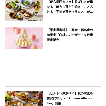
【伊右衛門カフェ】香ばしさが重
なる「ほうじ茶どら焼き」、とろ
ける「宇治抹茶ティラミス」が新
登場
--
【果実屋珈琲】山梨産・福島産の
旬果実「白桃」のデザートを数量
限定販売
東京都
【ヒルトン東京ベイ】秋の味覚を
贅沢に味わう「Autumn Afternoon
Tea」開催