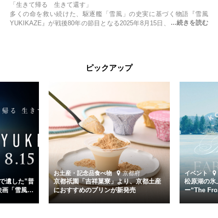
「生きて帰る 生きて還す」
多くの命を救い続けた、駆逐艦「雪風」の史実に基づく物語『雪風
YUKIKAZE』が戦後80年の節目となる2025年8月15日、全国公開され
る。公開に先立ちソニー・ピクチャーズ試写室でマスコミ先行試写会
が行われた。
太平洋戦争中に実在した駆逐艦「雪風」。戦場で海に投げ出された多
ピックアップ
くの仲間の命を救い帰還させ、戦後まで生き抜き「幸運艦」と呼ばれ
た雪風と、激動の時代を懸命に生きる人々の姿を壮大なスケールで描
く。
主演は「雪風」の艦長・寺澤一利を演じる竹野内豊。先任伍長・早瀬
幸平を玉木宏が演じるほか、奥平大兼、田中麗奈、石丸幹二、益岡徹
など実力派俳優が共演。そして戦艦大和と運命を共にした帝国海軍・
第二艦隊司令長官、伊藤整一を中井貴一が圧倒的な存在感で演じ切
る。
時代が再び、分断と暴力に揺れる現代。本作は「同じ過ちを繰り返す
道を歩んではいないか」と、彼らが命をかけて守りたいと願っ
お土産・記念品
食べ物
京都府
イベント
た”今”を生きる私達に問いかける。戦後80年、戦争の記憶が薄れゆく
で遺した”普
京都祇園「吉祥菓寮」より、京都土産
松原湖の氷
今だからこそ、尊い平和の価値を未来に繋ぐ作品『雪風 YUKIKAZE』
映画「雪風
におすすめのプリンが新発売
ー“The Fro
15日（金）よ
を多くの方にご覧いただきたい。