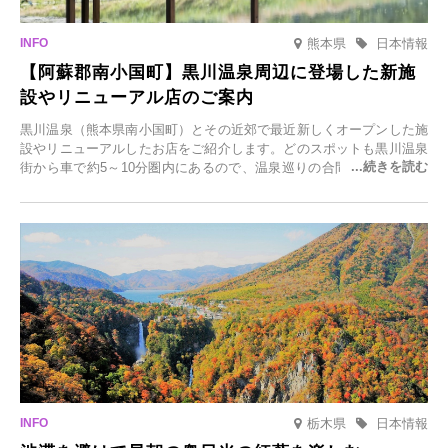
熊本県
日本情報
【阿蘇郡南小国町】黒川温泉周辺に登場した新施
設やリニューアル店のご案内
黒川温泉（熊本県南小国町）とその近郊で最近新しくオープンした施
設やリニューアルしたお店をご紹介します。どのスポットも黒川温泉
街から車で約5～10分圏内にあるので、温泉巡りの合間に気軽に立ち
寄れます。老舗旅館が手掛ける新店舗や、自然豊かな里山カフェ、地
元食材にこだわったレストランなど、多彩な魅力が満載です。黒川温
泉の新たな楽しみとしてチェックしてみてください。
栃木県
日本情報