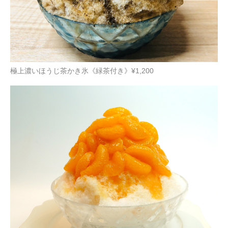
極上濃いほうじ茶かき氷《緑茶付き》¥1,200