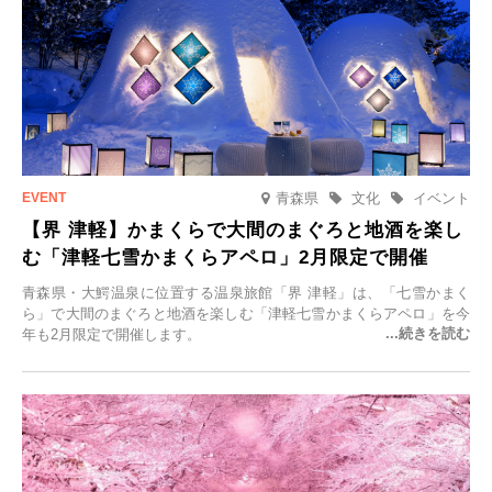
青森県
文化
イベント
【界 津軽】かまくらで大間のまぐろと地酒を楽し
む「津軽七雪かまくらアペロ」2月限定で開催
青森県・大鰐温泉に位置する温泉旅館「界 津軽」は、「七雪かまく
ら」で大間のまぐろと地酒を楽しむ「津軽七雪かまくらアペロ」を今
年も2月限定で開催します。