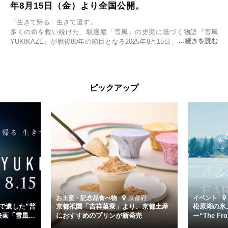
年8月15日（金）より全国公開。
「生きて帰る 生きて還す」
多くの命を救い続けた、駆逐艦「雪風」の史実に基づく物語『雪風
YUKIKAZE』が戦後80年の節目となる2025年8月15日、全国公開され
る。公開に先立ちソニー・ピクチャーズ試写室でマスコミ先行試写会
が行われた。
太平洋戦争中に実在した駆逐艦「雪風」。戦場で海に投げ出された多
ピックアップ
くの仲間の命を救い帰還させ、戦後まで生き抜き「幸運艦」と呼ばれ
た雪風と、激動の時代を懸命に生きる人々の姿を壮大なスケールで描
く。
主演は「雪風」の艦長・寺澤一利を演じる竹野内豊。先任伍長・早瀬
幸平を玉木宏が演じるほか、奥平大兼、田中麗奈、石丸幹二、益岡徹
など実力派俳優が共演。そして戦艦大和と運命を共にした帝国海軍・
第二艦隊司令長官、伊藤整一を中井貴一が圧倒的な存在感で演じ切
る。
時代が再び、分断と暴力に揺れる現代。本作は「同じ過ちを繰り返す
道を歩んではいないか」と、彼らが命をかけて守りたいと願っ
お土産・記念品
食べ物
京都府
イベント
た”今”を生きる私達に問いかける。戦後80年、戦争の記憶が薄れゆく
で遺した”普
京都祇園「吉祥菓寮」より、京都土産
松原湖の氷
今だからこそ、尊い平和の価値を未来に繋ぐ作品『雪風 YUKIKAZE』
映画「雪風
におすすめのプリンが新発売
ー“The Fro
15日（金）よ
を多くの方にご覧いただきたい。