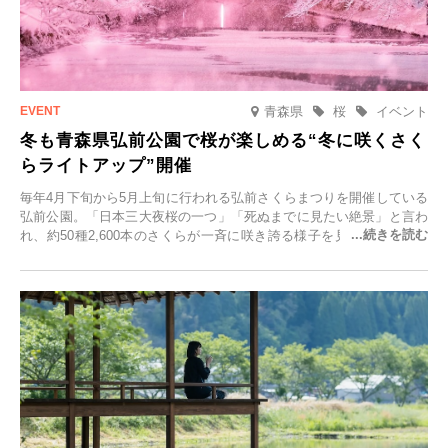
青森県
桜
イベント
冬も青森県弘前公園で桜が楽しめる“冬に咲くさく
らライトアップ”開催
毎年4月下旬から5月上旬に行われる弘前さくらまつりを開催している
弘前公園。「日本三大夜桜の一つ」「死ぬまでに見たい絶景」と言わ
れ、約50種2,600本のさくらが一斉に咲き誇る様子を見に、世界中か
ら観光客が集う人気スポットです。雪の見頃に合わせて2025年12月1
日(月)～2026年2月28日(土)の期間、「冬に咲くさくらライトアップ」
を開催します。