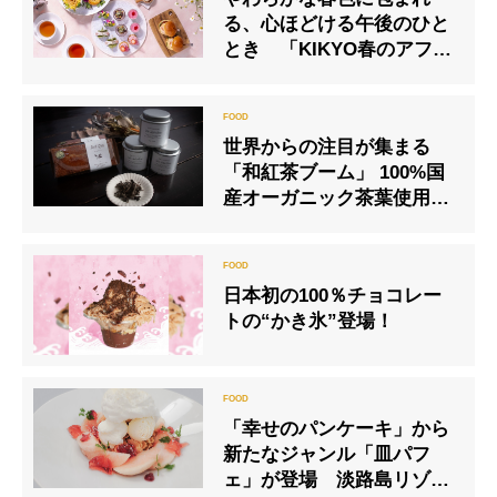
る、心ほどける午後のひと
とき 「KIKYO春のアフタ
ヌーンティー」3月15日(日)
より販売開始
世界からの注目が集まる
「和紅茶ブーム」 100%国
産オーガニック茶葉使用の
和紅茶としっとりパウンド
のペアリング体験を
日本初の100％チョコレー
トの“かき氷”登場！
「幸せのパンケーキ」から
新たなジャンル「皿パフ
ェ」が登場 淡路島リゾー