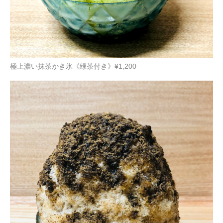
極上濃い抹茶かき氷《緑茶付き》¥1,200