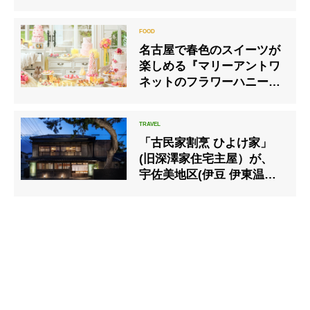
ト店限定
名古屋で春色のスイーツが
楽しめる『マリーアントワ
ネットのフラワーハニーハ
ント デザートブッフェ』開
催
「古民家割烹 ひよけ家」
(旧深澤家住宅主屋）が、
宇佐美地区(伊豆 伊東温泉)
で初めての国登録有形文化
財へ【記念キャンペーン実
施】