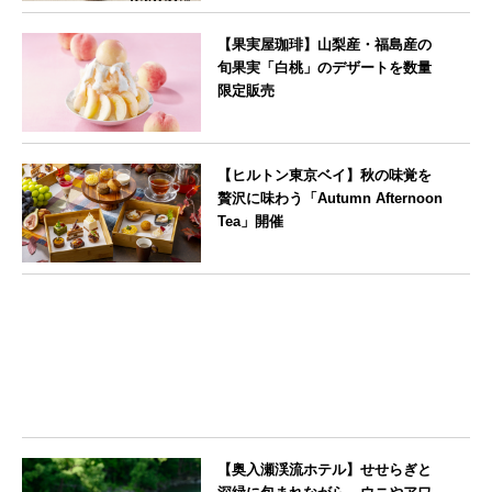
--
【果実屋珈琲】山梨産・福島産の
旬果実「白桃」のデザートを数量
限定販売
東京都
【ヒルトン東京ベイ】秋の味覚を
贅沢に味わう「Autumn Afternoon
Tea」開催
東京都
【奥入瀬渓流ホテル】せせらぎと