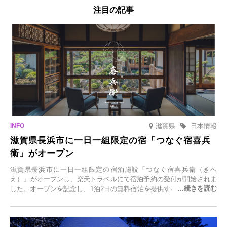
注目の記事
滋賀県
日本情報
滋賀県長浜市に一日一組限定の宿「つなぐ宿喜兵
衛」がオープン
滋賀県長浜市に一日一組限定の宿泊施設「つなぐ宿喜兵衛（きへ
え）」がオープンし、楽天トラベルにて宿泊予約の受付が開始されま
した。オープンを記念し、1泊2日の無料宿泊を提供するキャンペーン
「＃一日一組限定の宿で一生に一度の思い出旅」を実施します。一日
一組限定の宿だからこそ叶う、大切な人との特別な時間を体験いただ
けます。