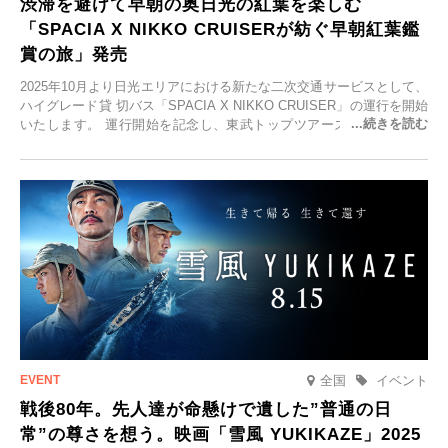
渋滞を避けて早朝の奥日光の紅葉を楽しむ
「SPACIA X NIKKO CRUISERが紡ぐ早朝紅葉鑑
賞の旅」発売
2025年10月より日光エリアにおける新たな二次交通サービスとして、
ハイグレード貸 切バス「SPACIA X NIKKO CRUISER」の運行を開始
いたします。 運行開始を記念し、東武トップツアーズ株式会社では
「SPACIA X NIKKO CRUISERが紡ぐ 早朝紅葉鑑賞の旅」を企画、
2025年9月12日(金)より発売いたします。
全国
イベント
戦後80年。先人達が命懸けで遺した”普通の日
常”の尊さを想う。映画「雪風 YUKIKAZE」2025