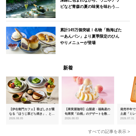
深緑に包まれながら、ウニやアワ
ビなど青森の夏の味覚を味わうフ
レンチディナーコース
青森県
累計145万個突破！名物「熱海ばた
ーあんパン」より夏季限定のひん
やりメニューが登場
静岡県
新着
【伊右衛門カフェ】香ばしさが重
【果実屋珈琲】山梨産・福島産の
発売半年で1
なる「ほうじ茶どら焼き」、とろ
旬果実「白桃」のデザートを数量
土産「ミレ
ける「宇治抹茶ティラミス」が新
限定販売
新フレーバ
2026.08.05
2026.08.03
2026.07.31
登場
を8月より
すべての記事を表示 >