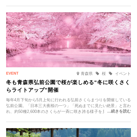
青森県
桜
イベント
冬も青森県弘前公園で桜が楽しめる“冬に咲くさく
らライトアップ”開催
毎年4月下旬から5月上旬に行われる弘前さくらまつりを開催している
弘前公園。「日本三大夜桜の一つ」「死ぬまでに見たい絶景」と言わ
れ、約50種2,600本のさくらが一斉に咲き誇る様子を見に、世界中か
ら観光客が集う人気スポットです。雪の見頃に合わせて2025年12月1
日(月)～2026年2月28日(土)の期間、「冬に咲くさくらライトアップ」
を開催します。