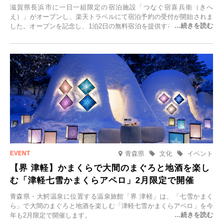
滋賀県長浜市に一日一組限定の宿泊施設「つなぐ宿喜兵衛（きへ
え）」がオープンし、楽天トラベルにて宿泊予約の受付が開始されま
した。オープンを記念し、1泊2日の無料宿泊を提供するキャンペーン
「＃一日一組限定の宿で一生に一度の思い出旅」を実施します。一日
一組限定の宿だからこそ叶う、大切な人との特別な時間を体験いただ
けます。
青森県
文化
イベント
【界 津軽】かまくらで大間のまぐろと地酒を楽し
む「津軽七雪かまくらアペロ」2月限定で開催
青森県・大鰐温泉に位置する温泉旅館「界 津軽」は、「七雪かまく
ら」で大間のまぐろと地酒を楽しむ「津軽七雪かまくらアペロ」を今
年も2月限定で開催します。