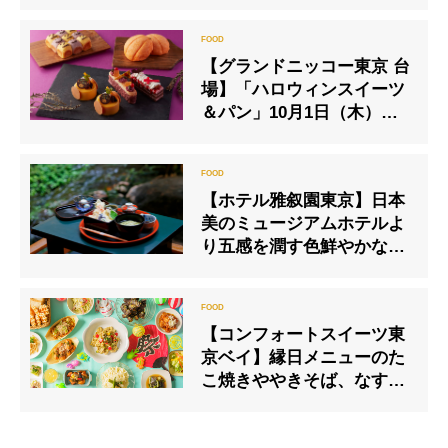
モスイーツ）」
【グランドニッコー東京 台
場】「ハロウィンスイーツ
＆パン」10月1日（木）よ
り販売開始
【ホテル雅叙園東京】日本
美のミュージアムホテルよ
り五感を潤す色鮮やかな
「涼麺」を提供します
【コンフォートスイーツ東
京ベイ】縁日メニューのた
こ焼きややきそば、なす・
トマト・オクラの旬野菜の
メニューを6月1日（日）よ