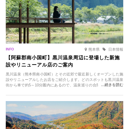
熊本県
日本情報
【阿蘇郡南小国町】黒川温泉周辺に登場した新施
設やリニューアル店のご案内
黒川温泉（熊本県南小国町）とその近郊で最近新しくオープンした施
設やリニューアルしたお店をご紹介します。どのスポットも黒川温泉
街から車で約5～10分圏内にあるので、温泉巡りの合間に気軽に立ち
寄れます。老舗旅館が手掛ける新店舗や、自然豊かな里山カフェ、地
元食材にこだわったレストランなど、多彩な魅力が満載です。黒川温
泉の新たな楽しみとしてチェックしてみてください。