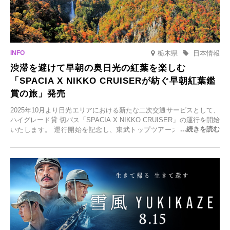
栃木県
日本情報
渋滞を避けて早朝の奥日光の紅葉を楽しむ
「SPACIA X NIKKO CRUISERが紡ぐ早朝紅葉鑑
賞の旅」発売
2025年10月より日光エリアにおける新たな二次交通サービスとして、
ハイグレード貸 切バス「SPACIA X NIKKO CRUISER」の運行を開始
いたします。 運行開始を記念し、東武トップツアーズ株式会社では
「SPACIA X NIKKO CRUISERが紡ぐ 早朝紅葉鑑賞の旅」を企画、
2025年9月12日(金)より発売いたします。