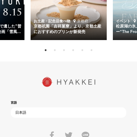
る。
時代が再び、分断と暴力に揺れる現代。本作は「同じ過ちを繰り返す
道を歩んではいないか」と、彼らが命をかけて守りたいと願っ
お土産・記念品
食べ物
京都府
イベント
た”今”を生きる私達に問いかける。戦後80年、戦争の記憶が薄れゆく
で遺した”普
京都祇園「吉祥菓寮」より、京都土産
松原湖の氷
今だからこそ、尊い平和の価値を未来に繋ぐ作品『雪風 YUKIKAZE』
映画「雪風
におすすめのプリンが新発売
ー“The Fro
15日（金）よ
を多くの方にご覧いただきたい。
言語