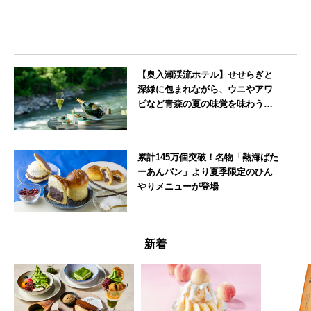
【奥入瀬渓流ホテル】せせらぎと
深緑に包まれながら、ウニやアワ
ビなど青森の夏の味覚を味わうフ
レンチディナーコース
青森県
累計145万個突破！名物「熱海ばた
ーあんパン」より夏季限定のひん
やりメニューが登場
静岡県
新着