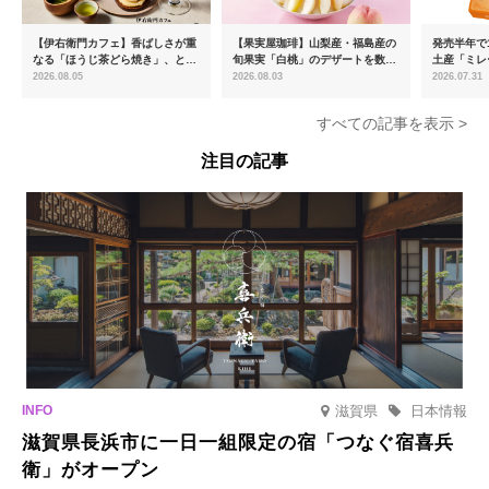
【伊右衛門カフェ】香ばしさが重
【果実屋珈琲】山梨産・福島産の
発売半年で1
なる「ほうじ茶どら焼き」、とろ
旬果実「白桃」のデザートを数量
土産「ミレ
ける「宇治抹茶ティラミス」が新
限定販売
新フレーバ
2026.08.05
2026.08.03
2026.07.31
登場
を8月より
すべての記事を表示 >
注目の記事
滋賀県
日本情報
滋賀県長浜市に一日一組限定の宿「つなぐ宿喜兵
衛」がオープン