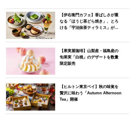
【伊右衛門カフェ】香ばしさが重
なる「ほうじ茶どら焼き」、とろ
ける「宇治抹茶ティラミス」が新
登場
--
【果実屋珈琲】山梨産・福島産の
旬果実「白桃」のデザートを数量
限定販売
東京都
【ヒルトン東京ベイ】秋の味覚を
贅沢に味わう「Autumn Afternoon
Tea」開催
東京都