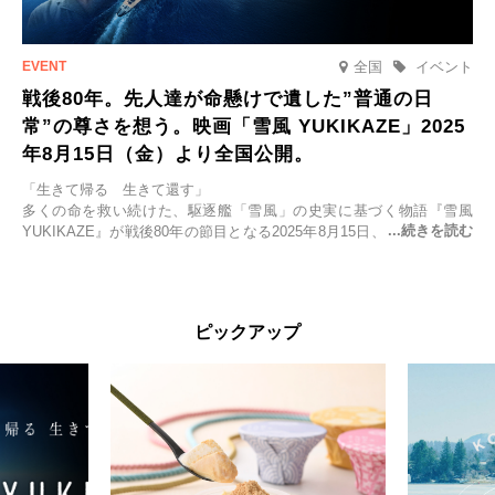
全国
イベント
戦後80年。先人達が命懸けで遺した”普通の日
常”の尊さを想う。映画「雪風 YUKIKAZE」2025
年8月15日（金）より全国公開。
「生きて帰る 生きて還す」
多くの命を救い続けた、駆逐艦「雪風」の史実に基づく物語『雪風
YUKIKAZE』が戦後80年の節目となる2025年8月15日、全国公開され
る。公開に先立ちソニー・ピクチャーズ試写室でマスコミ先行試写会
が行われた。
太平洋戦争中に実在した駆逐艦「雪風」。戦場で海に投げ出された多
ピックアップ
くの仲間の命を救い帰還させ、戦後まで生き抜き「幸運艦」と呼ばれ
た雪風と、激動の時代を懸命に生きる人々の姿を壮大なスケールで描
く。
主演は「雪風」の艦長・寺澤一利を演じる竹野内豊。先任伍長・早瀬
幸平を玉木宏が演じるほか、奥平大兼、田中麗奈、石丸幹二、益岡徹
など実力派俳優が共演。そして戦艦大和と運命を共にした帝国海軍・
第二艦隊司令長官、伊藤整一を中井貴一が圧倒的な存在感で演じ切