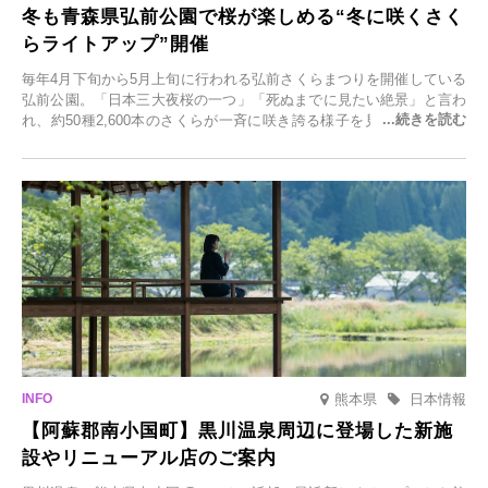
冬も青森県弘前公園で桜が楽しめる“冬に咲くさく
らライトアップ”開催
毎年4月下旬から5月上旬に行われる弘前さくらまつりを開催している
弘前公園。「日本三大夜桜の一つ」「死ぬまでに見たい絶景」と言わ
れ、約50種2,600本のさくらが一斉に咲き誇る様子を見に、世界中か
ら観光客が集う人気スポットです。雪の見頃に合わせて2025年12月1
日(月)～2026年2月28日(土)の期間、「冬に咲くさくらライトアップ」
を開催します。
熊本県
日本情報
【阿蘇郡南小国町】黒川温泉周辺に登場した新施
設やリニューアル店のご案内