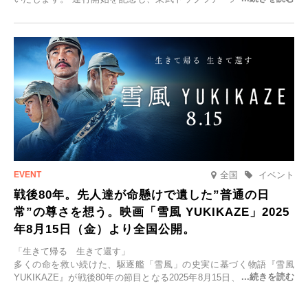
「SPACIA X NIKKO CRUISERが紡ぐ 早朝紅葉鑑賞の旅」を企画、
2025年9月12日(金)より発売いたします。
全国
イベント
戦後80年。先人達が命懸けで遺した”普通の日
常”の尊さを想う。映画「雪風 YUKIKAZE」2025
年8月15日（金）より全国公開。
「生きて帰る 生きて還す」
多くの命を救い続けた、駆逐艦「雪風」の史実に基づく物語『雪風
YUKIKAZE』が戦後80年の節目となる2025年8月15日、全国公開され
る。公開に先立ちソニー・ピクチャーズ試写室でマスコミ先行試写会
が行われた。