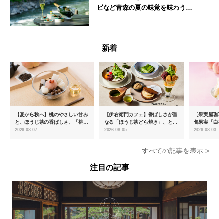
ビなど青森の夏の味覚を味わうフ
レンチディナーコース
青森県
新着
【夏から秋へ】桃のやさしい甘み
【伊右衛門カフェ】香ばしさが重
【果実屋珈
と、ほうじ茶の香ばしさ。「桃と
なる「ほうじ茶どら焼き」、とろ
旬果実「白
ほうじ茶のあんみつ」を8月中旬
ける「宇治抹茶ティラミス」が新
限定販売
2026.08.07
2026.08.05
2026.08.03
より期間限定販売
登場
すべての記事を表示 >
注目の記事