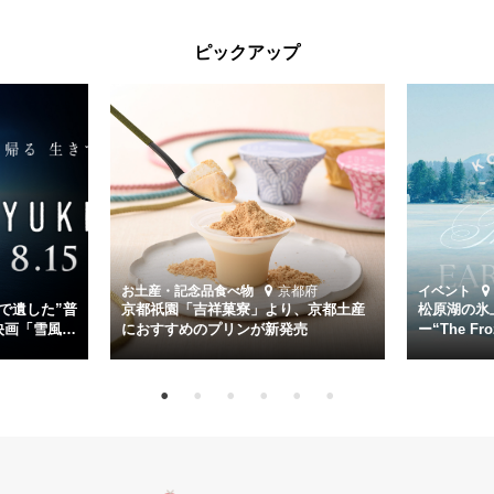
太平洋戦争中に実在した駆逐艦「雪風」。戦場で海に投げ出された多
ピックアップ
くの仲間の命を救い帰還させ、戦後まで生き抜き「幸運艦」と呼ばれ
た雪風と、激動の時代を懸命に生きる人々の姿を壮大なスケールで描
く。
主演は「雪風」の艦長・寺澤一利を演じる竹野内豊。先任伍長・早瀬
幸平を玉木宏が演じるほか、奥平大兼、田中麗奈、石丸幹二、益岡徹
など実力派俳優が共演。そして戦艦大和と運命を共にした帝国海軍・
第二艦隊司令長官、伊藤整一を中井貴一が圧倒的な存在感で演じ切
る。
時代が再び、分断と暴力に揺れる現代。本作は「同じ過ちを繰り返す
道を歩んではいないか」と、彼らが命をかけて守りたいと願っ
お土産・記念品
食べ物
京都府
イベント
た”今”を生きる私達に問いかける。戦後80年、戦争の記憶が薄れゆく
で遺した”普
京都祇園「吉祥菓寮」より、京都土産
松原湖の氷
今だからこそ、尊い平和の価値を未来に繋ぐ作品『雪風 YUKIKAZE』
映画「雪風
におすすめのプリンが新発売
ー“The Fro
15日（金）よ
を多くの方にご覧いただきたい。