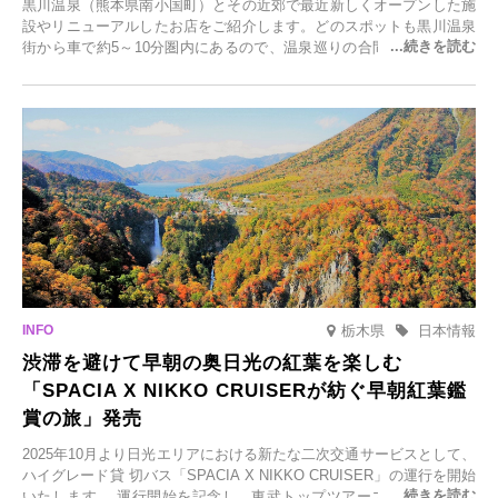
黒川温泉（熊本県南小国町）とその近郊で最近新しくオープンした施
設やリニューアルしたお店をご紹介します。どのスポットも黒川温泉
街から車で約5～10分圏内にあるので、温泉巡りの合間に気軽に立ち
寄れます。老舗旅館が手掛ける新店舗や、自然豊かな里山カフェ、地
元食材にこだわったレストランなど、多彩な魅力が満載です。黒川温
泉の新たな楽しみとしてチェックしてみてください。
栃木県
日本情報
渋滞を避けて早朝の奥日光の紅葉を楽しむ
「SPACIA X NIKKO CRUISERが紡ぐ早朝紅葉鑑
賞の旅」発売
2025年10月より日光エリアにおける新たな二次交通サービスとして、
ハイグレード貸 切バス「SPACIA X NIKKO CRUISER」の運行を開始
いたします。 運行開始を記念し、東武トップツアーズ株式会社では