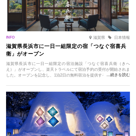
滋賀県
日本情報
滋賀県長浜市に一日一組限定の宿「つなぐ宿喜兵
衛」がオープン
滋賀県長浜市に一日一組限定の宿泊施設「つなぐ宿喜兵衛（きへ
え）」がオープンし、楽天トラベルにて宿泊予約の受付が開始されま
した。オープンを記念し、1泊2日の無料宿泊を提供するキャンペーン
「＃一日一組限定の宿で一生に一度の思い出旅」を実施します。一日
一組限定の宿だからこそ叶う、大切な人との特別な時間を体験いただ
けます。