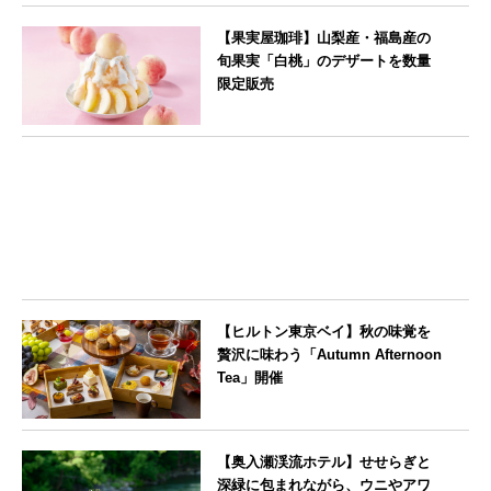
--
【果実屋珈琲】山梨産・福島産の
旬果実「白桃」のデザートを数量
限定販売
東京都
【ヒルトン東京ベイ】秋の味覚を
贅沢に味わう「Autumn Afternoon
Tea」開催
東京都
【奥入瀬渓流ホテル】せせらぎと
深緑に包まれながら、ウニやアワ