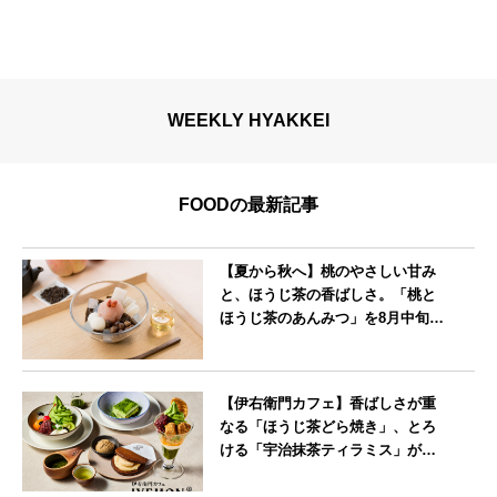
WEEKLY HYAKKEI
FOODの最新記事
【夏から秋へ】桃のやさしい甘み
と、ほうじ茶の香ばしさ。「桃と
ほうじ茶のあんみつ」を8月中旬よ
り期間限定販売
--
【伊右衛門カフェ】香ばしさが重
なる「ほうじ茶どら焼き」、とろ
ける「宇治抹茶ティラミス」が新
登場