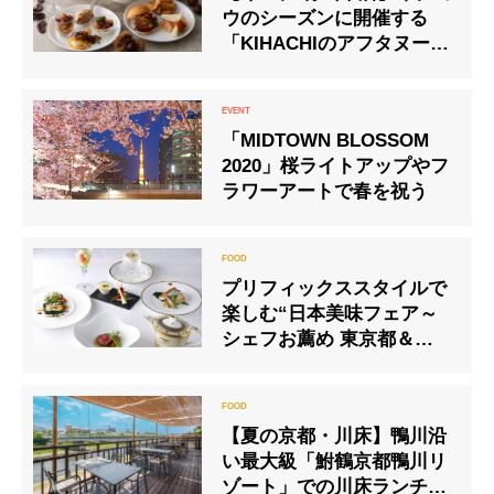
ウのシーズンに開催する
「KIHACHIのアフタヌーン
ティー ～ショコラマロンス
ペシャル～」
「MIDTOWN BLOSSOM
2020」桜ライトアップやフ
ラワーアートで春を祝う
プリフィックススタイルで
楽しむ“日本美味フェア～
シェフお薦め 東京都＆北海
道コース” 資生堂パーラー
銀座本店
【夏の京都・川床】鴨川沿
い最大級「鮒鶴京都鴨川リ
ゾート」での川床ランチ・