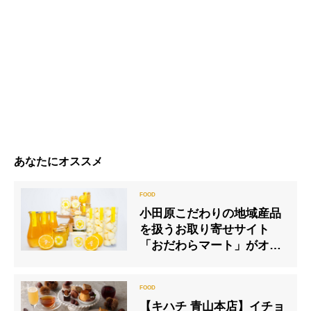
あなたにオススメ
小田原こだわりの地域産品
を扱うお取り寄せサイト
「おだわらマート」がオー
プン！ ～江森宏之シェフ監
修のスイーツも購入可能！
渡辺俊美 GW特別企画も開
【キハチ 青山本店】イチョ
催～