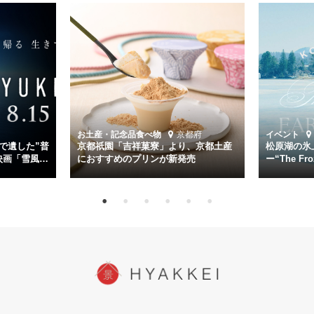
く。
主演は「雪風」の艦長・寺澤一利を演じる竹野内豊。先任伍長・早瀬
幸平を玉木宏が演じるほか、奥平大兼、田中麗奈、石丸幹二、益岡徹
など実力派俳優が共演。そして戦艦大和と運命を共にした帝国海軍・
第二艦隊司令長官、伊藤整一を中井貴一が圧倒的な存在感で演じ切
る。
時代が再び、分断と暴力に揺れる現代。本作は「同じ過ちを繰り返す
道を歩んではいないか」と、彼らが命をかけて守りたいと願っ
お土産・記念品
食べ物
京都府
イベント
た”今”を生きる私達に問いかける。戦後80年、戦争の記憶が薄れゆく
で遺した”普
京都祇園「吉祥菓寮」より、京都土産
松原湖の氷
今だからこそ、尊い平和の価値を未来に繋ぐ作品『雪風 YUKIKAZE』
映画「雪風
におすすめのプリンが新発売
ー“The Fro
15日（金）よ
を多くの方にご覧いただきたい。