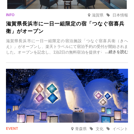
滋賀県
日本情報
滋賀県長浜市に一日一組限定の宿「つなぐ宿喜兵
衛」がオープン
滋賀県長浜市に一日一組限定の宿泊施設「つなぐ宿喜兵衛（きへ
え）」がオープンし、楽天トラベルにて宿泊予約の受付が開始されま
した。オープンを記念し、1泊2日の無料宿泊を提供するキャンペーン
「＃一日一組限定の宿で一生に一度の思い出旅」を実施します。一日
一組限定の宿だからこそ叶う、大切な人との特別な時間を体験いただ
けます。
青森県
文化
イベント