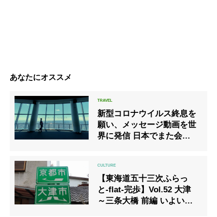
あなたにオススメ
新型コロナウイルス終息を
願い、メッセージ動画を世
界に発信 日本でまた会いま
しょ
う！“#seeyousoonjapan❜❜
【東海道五十三次ふらっ
と-flat-完歩】Vol.52 大津
～三条大橋 前編 いよいよ
ゴールへカウントダウン＆