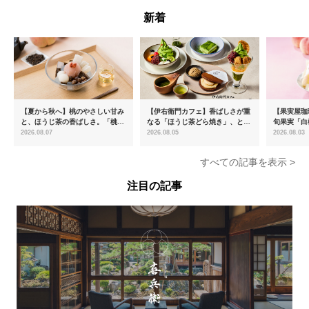
新着
【夏から秋へ】桃のやさしい甘み
【伊右衛門カフェ】香ばしさが重
【果実屋珈
と、ほうじ茶の香ばしさ。「桃と
なる「ほうじ茶どら焼き」、とろ
旬果実「白
ほうじ茶のあんみつ」を8月中旬
ける「宇治抹茶ティラミス」が新
限定販売
2026.08.07
2026.08.05
2026.08.03
より期間限定販売
登場
すべての記事を表示 >
注目の記事