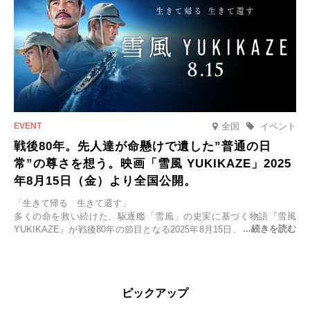
全国
イベント
戦後80年。先人達が命懸けで遺した”普通の日
常”の尊さを想う。映画「雪風 YUKIKAZE」2025
年8月15日（金）より全国公開。
「生きて帰る 生きて還す」
多くの命を救い続けた、駆逐艦「雪風」の史実に基づく物語『雪風
YUKIKAZE』が戦後80年の節目となる2025年8月15日、全国公開され
る。公開に先立ちソニー・ピクチャーズ試写室でマスコミ先行試写会
が行われた。
太平洋戦争中に実在した駆逐艦「雪風」。戦場で海に投げ出された多
ピックアップ
くの仲間の命を救い帰還させ、戦後まで生き抜き「幸運艦」と呼ばれ
た雪風と、激動の時代を懸命に生きる人々の姿を壮大なスケールで描