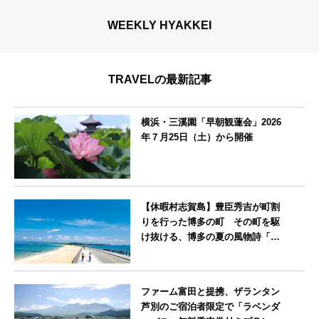
WEEKLY HYAKKEI
TRAVELの最新記事
横浜・三溪園「早朝観蓮会」2026
年７月25日（土）から開催
神奈川県
【休暇村志賀島】豊臣秀吉が町割
りを行った博多の町 その町を駆
け抜ける、博多の夏の風物詩「博
多祇園山笠」期間中お子様の宿泊
料金無料
福岡県
ファーム富田と提携、ザランタン
芦別のご宿泊者限定で「ラベンダ