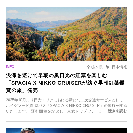
元食材にこだわったレストランなど、多彩な魅力が満載です。黒川温
泉の新たな楽しみとしてチェックしてみてください。
栃木県
日本情報
渋滞を避けて早朝の奥日光の紅葉を楽しむ
「SPACIA X NIKKO CRUISERが紡ぐ早朝紅葉鑑
賞の旅」発売
2025年10月より日光エリアにおける新たな二次交通サービスとして、
ハイグレード貸 切バス「SPACIA X NIKKO CRUISER」の運行を開始
いたします。 運行開始を記念し、東武トップツアーズ株式会社では
「SPACIA X NIKKO CRUISERが紡ぐ 早朝紅葉鑑賞の旅」を企画、
2025年9月12日(金)より発売いたします。