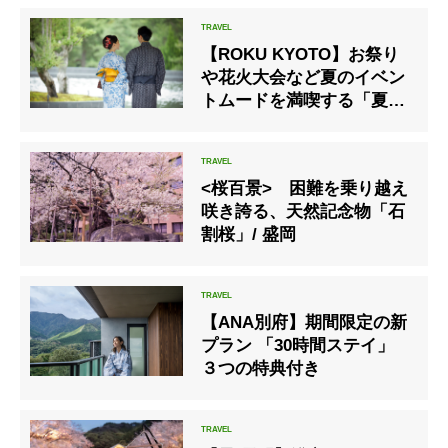
哀れな蝉丸
【ROKU KYOTO】お祭り
や花火大会など夏のイベン
トムードを満喫する「夏祭
りステイプラン」発売
<桜百景> 困難を乗り越え
咲き誇る、天然記念物「石
割桜」/ 盛岡
【ANA別府】期間限定の新
プラン 「30時間ステイ」
３つの特典付き