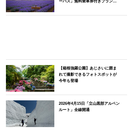
ーバス」無料乗車券付きプランを
販売開始
北海道
【箱根強羅公園】あじさいに囲ま
れて撮影できるフォトスポットが
今年も登場
神奈川県
2026年4月15日「立山黒部アルペン
ルート」全線開通
富山県