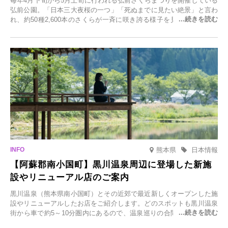
毎年4月下旬から5月上旬に行われる弘前さくらまつりを開催している
弘前公園。「日本三大夜桜の一つ」「死ぬまでに見たい絶景」と言わ
れ、約50種2,600本のさくらが一斉に咲き誇る様子を見に、世界中か
ら観光客が集う人気スポットです。雪の見頃に合わせて2025年12月1
日(月)～2026年2月28日(土)の期間、「冬に咲くさくらライトアップ」
を開催します。
熊本県
日本情報
【阿蘇郡南小国町】黒川温泉周辺に登場した新施
設やリニューアル店のご案内
黒川温泉（熊本県南小国町）とその近郊で最近新しくオープンした施
設やリニューアルしたお店をご紹介します。どのスポットも黒川温泉
街から車で約5～10分圏内にあるので、温泉巡りの合間に気軽に立ち
寄れます。老舗旅館が手掛ける新店舗や、自然豊かな里山カフェ、地