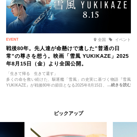
全国
イベント
戦後80年。先人達が命懸けで遺した”普通の日
常”の尊さを想う。映画「雪風 YUKIKAZE」2025
年8月15日（金）より全国公開。
「生きて帰る 生きて還す」
多くの命を救い続けた、駆逐艦「雪風」の史実に基づく物語『雪風
YUKIKAZE』が戦後80年の節目となる2025年8月15日、全国公開され
る。公開に先立ちソニー・ピクチャーズ試写室でマスコミ先行試写会
が行われた。
太平洋戦争中に実在した駆逐艦「雪風」。戦場で海に投げ出された多
ピックアップ
くの仲間の命を救い帰還させ、戦後まで生き抜き「幸運艦」と呼ばれ
た雪風と、激動の時代を懸命に生きる人々の姿を壮大なスケールで描
く。