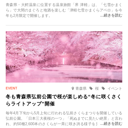
青森県・大鰐温泉に位置する温泉旅館「界 津軽」は、「七雪かまく
ら」で大間のまぐろと地酒を楽しむ「津軽七雪かまくらアペロ」を今
年も2月限定で開催します。
青森県
桜
イベント
冬も青森県弘前公園で桜が楽しめる“冬に咲くさく
らライトアップ”開催
毎年4月下旬から5月上旬に行われる弘前さくらまつりを開催している
弘前公園。「日本三大夜桜の一つ」「死ぬまでに見たい絶景」と言わ
れ、約50種2,600本のさくらが一斉に咲き誇る様子を見に、世界中か