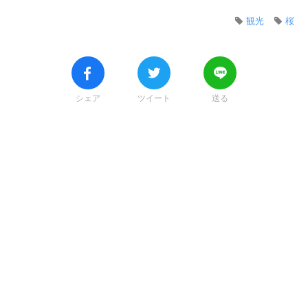
観光
桜
シェア
ツイート
送る