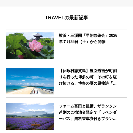
TRAVELの最新記事
横浜・三溪園「早朝観蓮会」2026
年７月25日（土）から開催
神奈川県
【休暇村志賀島】豊臣秀吉が町割
りを行った博多の町 その町を駆
け抜ける、博多の夏の風物詩「博
多祇園山笠」期間中お子様の宿泊
料金無料
福岡県
ファーム富田と提携、ザランタン
芦別のご宿泊者限定で「ラベンダ
ーバス」無料乗車券付きプランを
販売開始