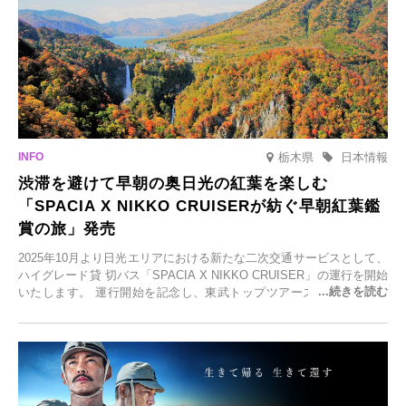
栃木県
日本情報
渋滞を避けて早朝の奥日光の紅葉を楽しむ
「SPACIA X NIKKO CRUISERが紡ぐ早朝紅葉鑑
賞の旅」発売
2025年10月より日光エリアにおける新たな二次交通サービスとして、
ハイグレード貸 切バス「SPACIA X NIKKO CRUISER」の運行を開始
いたします。 運行開始を記念し、東武トップツアーズ株式会社では
「SPACIA X NIKKO CRUISERが紡ぐ 早朝紅葉鑑賞の旅」を企画、
2025年9月12日(金)より発売いたします。