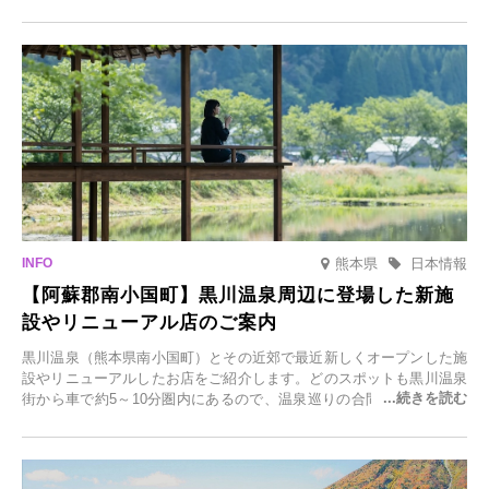
ら観光客が集う人気スポットです。雪の見頃に合わせて2025年12月1
日(月)～2026年2月28日(土)の期間、「冬に咲くさくらライトアップ」
を開催します。
熊本県
日本情報
【阿蘇郡南小国町】黒川温泉周辺に登場した新施
設やリニューアル店のご案内
黒川温泉（熊本県南小国町）とその近郊で最近新しくオープンした施
設やリニューアルしたお店をご紹介します。どのスポットも黒川温泉
街から車で約5～10分圏内にあるので、温泉巡りの合間に気軽に立ち
寄れます。老舗旅館が手掛ける新店舗や、自然豊かな里山カフェ、地
元食材にこだわったレストランなど、多彩な魅力が満載です。黒川温
泉の新たな楽しみとしてチェックしてみてください。