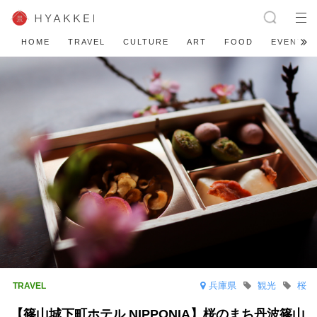
HOME
TRAVEL
CULTURE
ART
FOOD
EVENT
兵庫県
観光
桜
【篠山城下町ホテル NIPPONIA】桜のまち丹波篠山