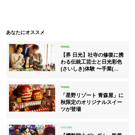
あなたにオススメ
【界 日光】社寺の修復に携
わる伝統工芸士と日光彩色
(さいしき)体験 〜手業(て
わざ)のひととき〜
「星野リゾート 青森屋」に
秋限定のオリジナルスイー
ツが登場