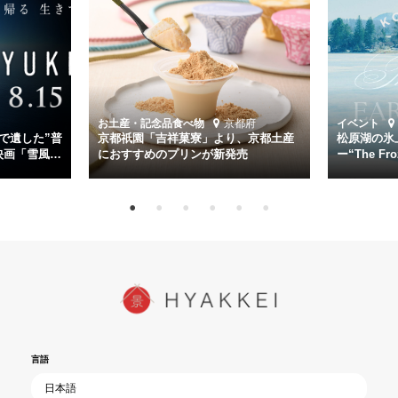
主演は「雪風」の艦長・寺澤一利を演じる竹野内豊。先任伍長・早瀬
幸平を玉木宏が演じるほか、奥平大兼、田中麗奈、石丸幹二、益岡徹
など実力派俳優が共演。そして戦艦大和と運命を共にした帝国海軍・
第二艦隊司令長官、伊藤整一を中井貴一が圧倒的な存在感で演じ切
る。
時代が再び、分断と暴力に揺れる現代。本作は「同じ過ちを繰り返す
道を歩んではいないか」と、彼らが命をかけて守りたいと願っ
お土産・記念品
食べ物
京都府
イベント
た”今”を生きる私達に問いかける。戦後80年、戦争の記憶が薄れゆく
で遺した”普
京都祇園「吉祥菓寮」より、京都土産
松原湖の氷
今だからこそ、尊い平和の価値を未来に繋ぐ作品『雪風 YUKIKAZE』
映画「雪風
におすすめのプリンが新発売
ー“The Fro
15日（金）よ
を多くの方にご覧いただきたい。
言語