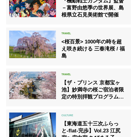
『機動戦士ガンダム』監督
－富野由悠季の世界展、島
根県立石見美術館で開催
<桜百景> 1000年の時を超
え咲き続ける 三春滝桜 / 福
島
【ザ・プリンス 京都宝ヶ
池】妙満寺の桜ご宿泊者限
定の特別拝観プログラムを
開始
【東海道五十三次ふらっ
と-flat-完歩】Vol.23 江尻