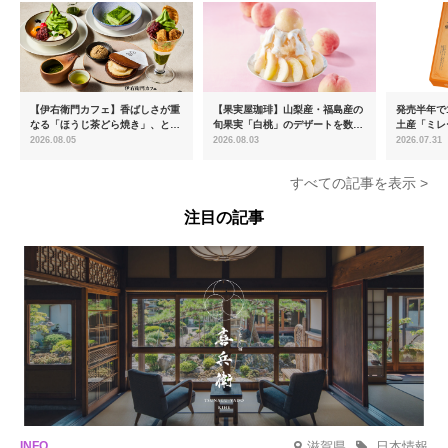
【伊右衛門カフェ】香ばしさが重
【果実屋珈琲】山梨産・福島産の
発売半年で1
なる「ほうじ茶どら焼き」、とろ
旬果実「白桃」のデザートを数量
土産「ミレ
ける「宇治抹茶ティラミス」が新
限定販売
新フレーバ
2026.08.05
2026.08.03
2026.07.31
登場
を8月より
すべての記事を表示 >
注目の記事
滋賀県
日本情報