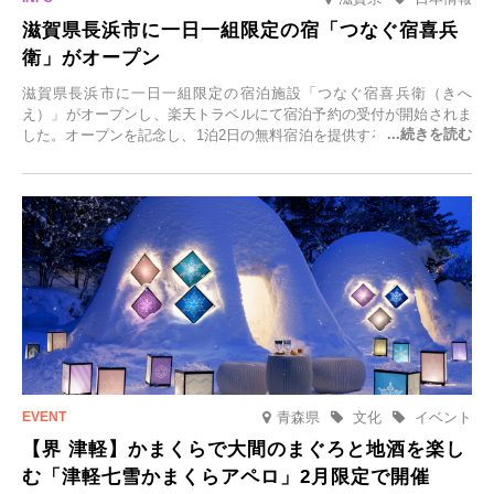
滋賀県長浜市に一日一組限定の宿「つなぐ宿喜兵
衛」がオープン
滋賀県長浜市に一日一組限定の宿泊施設「つなぐ宿喜兵衛（きへ
え）」がオープンし、楽天トラベルにて宿泊予約の受付が開始されま
した。オープンを記念し、1泊2日の無料宿泊を提供するキャンペーン
「＃一日一組限定の宿で一生に一度の思い出旅」を実施します。一日
一組限定の宿だからこそ叶う、大切な人との特別な時間を体験いただ
けます。
青森県
文化
イベント
【界 津軽】かまくらで大間のまぐろと地酒を楽し
む「津軽七雪かまくらアペロ」2月限定で開催