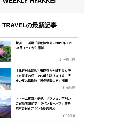
WEEKLY HYAKKEI
TRAVELの最新記事
横浜・三溪園「早朝観蓮会」2026年７月
25日（土）から開催
神奈川県
【休暇村志賀島】豊臣秀吉が町割りを行
った博多の町 その町を駆け抜ける、博
多の夏の風物詩「博多祇園山笠」期間中
お子様の宿泊料金無料
福岡県
ファーム富田と提携、ザランタン芦別の
ご宿泊者限定で「ラベンダーバス」無料
乗車券付きプランを販売開始
北海道