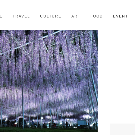
京都
28スポット
E
TRAVEL
CULTURE
ART
FOOD
EVENT