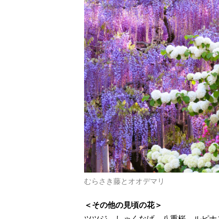
むらさき藤とオオデマリ
＜その他の見頃の花＞
ツツジ、しゃくなげ、八重桜、ルピナ