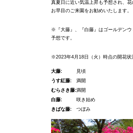
真夏日に近い気温上昇も予想され、花
お早目のご来園をお勧めいたします。
※『大藤』、『白藤』はゴールデンウ
予想です。
※2023年4月18日（火）時点の開花状
大藤:
見頃
うす紅藤:
満開
むらさき藤:
満開
白藤:
咲き始め
きばな藤:
つぼみ