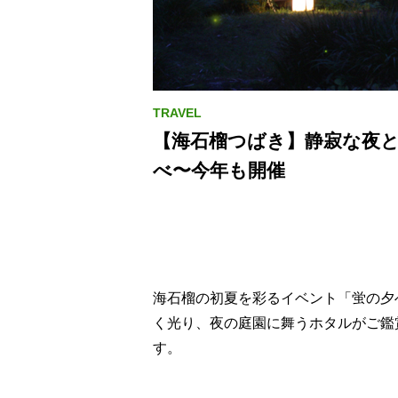
【海石榴つばき】静寂な夜
べ〜今年も開催
海石榴の初夏を彩るイベント「蛍の夕べ
く光り、夜の庭園に舞うホタルがご鑑
す。