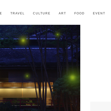
京都
28スポット
E
TRAVEL
CULTURE
ART
FOOD
EVENT