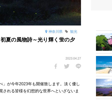
神奈川県
観光
と初夏の風物詩～光り輝く蛍の夕
2023.04.27
」が今年2023年も開催致します。淡く優し
賞される皆様を幻想的な世界へといざないま