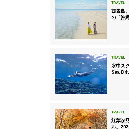
西表島
の「沖
水中スク
Sea 
紅葉が
ル。20