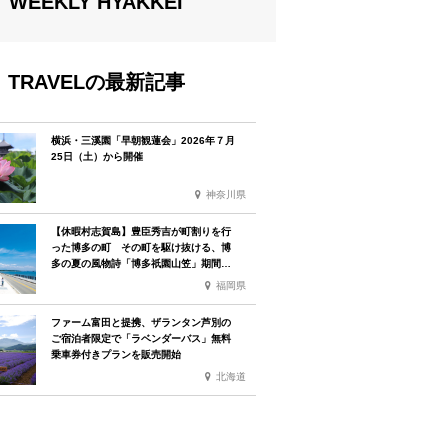
WEEKLY HYAKKEI
TRAVELの最新記事
横浜・三溪園「早朝観蓮会」2026年７月
25日（土）から開催
神奈川県
【休暇村志賀島】豊臣秀吉が町割りを行
った博多の町 その町を駆け抜ける、博
多の夏の風物詩「博多祇園山笠」期間中
お子様の宿泊料金無料
福岡県
ファーム富田と提携、ザランタン芦別の
ご宿泊者限定で「ラベンダーバス」無料
乗車券付きプランを販売開始
北海道