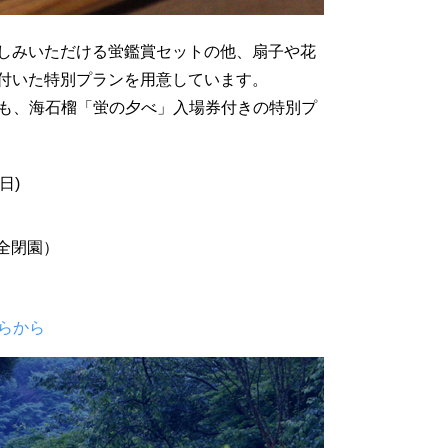
しみいただける蛍鑑賞セットの他、扇子や花
付いた特別プランを用意しています。
Uでも、海石榴「蛍の夕べ」入場券付きの特別プ
日)
完全閉園）
ちらから