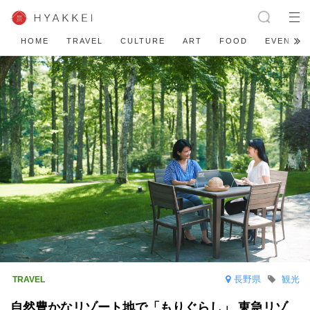
HOME
TRAVEL
CULTURE
ART
FOOD
EVENT
長野県
観光
自然豊かなリゾート地で「もりぐらし」 東急リゾ