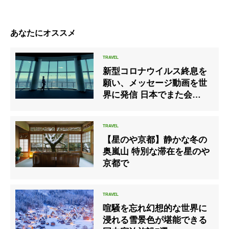
あなたにオススメ
新型コロナウイルス終息を
願い、メッセージ動画を世
界に発信 日本でまた会いま
しょ
う！“#seeyousoonjapan❜❜
【星のや京都】静かな冬の
奥嵐山 特別な滞在を星のや
京都で
喧騒を忘れ幻想的な世界に
浸れる雪景色が堪能できる