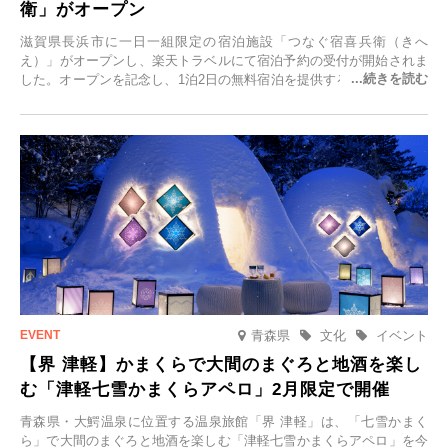
衛」がオープン
滋賀県長浜市に一日一組限定の宿泊施設「つなぐ宿喜兵衛（きへ
え）」がオープンし、楽天トラベルにて宿泊予約の受付が開始されま
した。オープンを記念し、1泊2日の無料宿泊を提供するキャンペーン
「＃一日一組限定の宿で一生に一度の思い出旅」を実施します。一日
一組限定の宿だからこそ叶う、大切な人との特別な時間を体験いただ
けます。
青森県
文化
イベント
【界 津軽】かまくらで大間のまぐろと地酒を楽し
む「津軽七雪かまくらアペロ」2月限定で開催
青森県・大鰐温泉に位置する温泉旅館「界 津軽」は、「七雪かまく
ら」で大間のまぐろと地酒を楽しむ「津軽七雪かまくらアペロ」を今