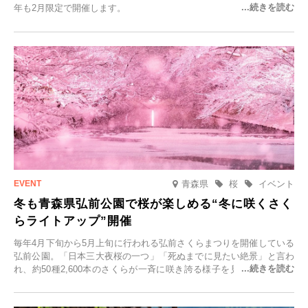
年も2月限定で開催します。
青森県
桜
イベント
冬も青森県弘前公園で桜が楽しめる“冬に咲くさく
らライトアップ”開催
毎年4月下旬から5月上旬に行われる弘前さくらまつりを開催している
弘前公園。「日本三大夜桜の一つ」「死ぬまでに見たい絶景」と言わ
れ、約50種2,600本のさくらが一斉に咲き誇る様子を見に、世界中か
ら観光客が集う人気スポットです。雪の見頃に合わせて2025年12月1
日(月)～2026年2月28日(土)の期間、「冬に咲くさくらライトアップ」