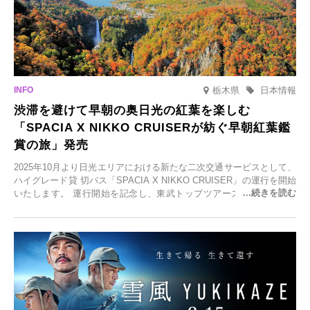
栃木県
日本情報
渋滞を避けて早朝の奥日光の紅葉を楽しむ
「SPACIA X NIKKO CRUISERが紡ぐ早朝紅葉鑑
賞の旅」発売
2025年10月より日光エリアにおける新たな二次交通サービスとして、
ハイグレード貸 切バス「SPACIA X NIKKO CRUISER」の運行を開始
いたします。 運行開始を記念し、東武トップツアーズ株式会社では
「SPACIA X NIKKO CRUISERが紡ぐ 早朝紅葉鑑賞の旅」を企画、
2025年9月12日(金)より発売いたします。