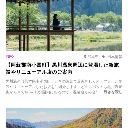
を開催します。
熊本県
日本情報
【阿蘇郡南小国町】黒川温泉周辺に登場した新施
設やリニューアル店のご案内
黒川温泉（熊本県南小国町）とその近郊で最近新しくオープンした施
設やリニューアルしたお店をご紹介します。どのスポットも黒川温泉
街から車で約5～10分圏内にあるので、温泉巡りの合間に気軽に立ち
寄れます。老舗旅館が手掛ける新店舗や、自然豊かな里山カフェ、地
元食材にこだわったレストランなど、多彩な魅力が満載です。黒川温
泉の新たな楽しみとしてチェックしてみてください。