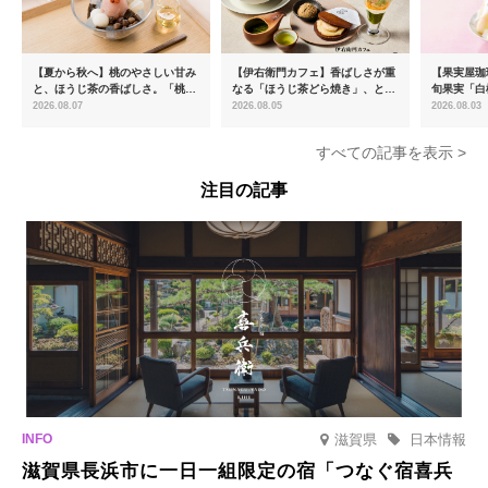
【夏から秋へ】桃のやさしい甘み
【伊右衛門カフェ】香ばしさが重
【果実屋珈
と、ほうじ茶の香ばしさ。「桃と
なる「ほうじ茶どら焼き」、とろ
旬果実「白
ほうじ茶のあんみつ」を8月中旬
ける「宇治抹茶ティラミス」が新
限定販売
2026.08.07
2026.08.05
2026.08.03
より期間限定販売
登場
すべての記事を表示 >
注目の記事
滋賀県
日本情報
滋賀県長浜市に一日一組限定の宿「つなぐ宿喜兵