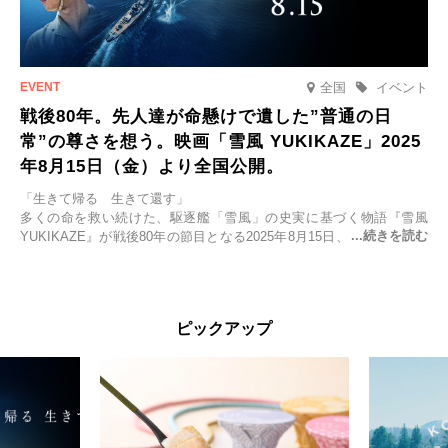
全国
イベント
戦後80年。先人達が命懸けで遺した”普通の日
常”の尊さを想う。映画「雪風 YUKIKAZE」2025
年8月15日（金）より全国公開。
「生きて帰る 生きて還す」
多くの命を救い続けた、駆逐艦「雪風」の史実に基づく物語『雪風
YUKIKAZE』が戦後80年の節目となる2025年8月15日、全国公開され
る。公開に先立ちソニー・ピクチャーズ試写室でマスコミ先行試写会
が行われた。
太平洋戦争中に実在した駆逐艦「雪風」。戦場で海に投げ出された多
ピックアップ
くの仲間の命を救い帰還させ、戦後まで生き抜き「幸運艦」と呼ばれ
た雪風と、激動の時代を懸命に生きる人々の姿を壮大なスケールで描
く。
主演は「雪風」の艦長・寺澤一利を演じる竹野内豊。先任伍長・早瀬
幸平を玉木宏が演じるほか、奥平大兼、田中麗奈、石丸幹二、益岡徹
など実力派俳優が共演。そして戦艦大和と運命を共にした帝国海軍・