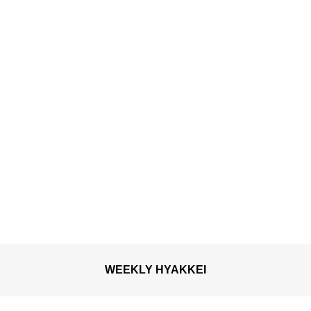
ロツーリズム」｜対象期
間：2020年7月1日～8月31
日
WEEKLY HYAKKEI