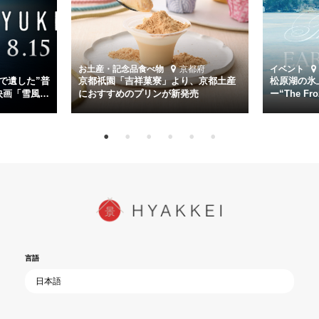
第二艦隊司令長官、伊藤整一を中井貴一が圧倒的な存在感で演じ切
る。
時代が再び、分断と暴力に揺れる現代。本作は「同じ過ちを繰り返す
道を歩んではいないか」と、彼らが命をかけて守りたいと願っ
お土産・記念品
食べ物
京都府
イベント
た”今”を生きる私達に問いかける。戦後80年、戦争の記憶が薄れゆく
で遺した”普
京都祇園「吉祥菓寮」より、京都土産
松原湖の氷
今だからこそ、尊い平和の価値を未来に繋ぐ作品『雪風 YUKIKAZE』
映画「雪風
におすすめのプリンが新発売
ー“The Fro
15日（金）よ
を多くの方にご覧いただきたい。
言語