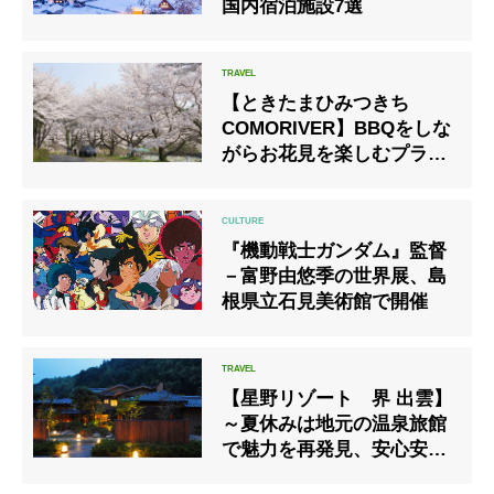
国内宿泊施設7選
【ときたまひみつきち
COMORIVER】BBQをしな
がらお花見を楽しむプラン
「桜の木一本貸し切り お花
見エリア」始まります
『機動戦士ガンダム』監督
－富野由悠季の世界展、島
根県立石見美術館で開催
【星野リゾート 界 出雲】
～夏休みは地元の温泉旅館
で魅力を再発見、安心安全
な旅～界 出雲「夏のマイク