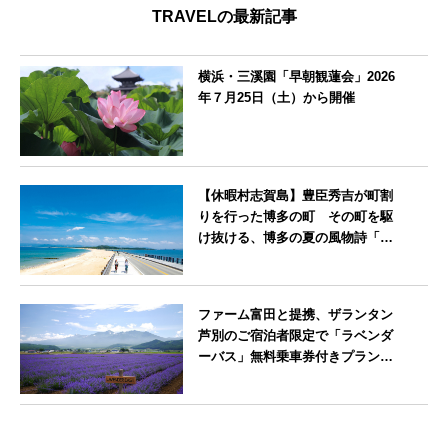
TRAVELの最新記事
横浜・三溪園「早朝観蓮会」2026
年７月25日（土）から開催
神奈川県
【休暇村志賀島】豊臣秀吉が町割
りを行った博多の町 その町を駆
け抜ける、博多の夏の風物詩「博
多祇園山笠」期間中お子様の宿泊
料金無料
福岡県
ファーム富田と提携、ザランタン
芦別のご宿泊者限定で「ラベンダ
ーバス」無料乗車券付きプランを
販売開始
北海道