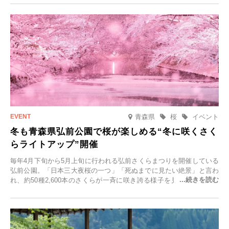
青森県
桜
イベント
冬も青森県弘前公園で桜が楽しめる“冬に咲くさく
らライトアップ”開催
毎年4月下旬から5月上旬に行われる弘前さくらまつりを開催している
弘前公園。「日本三大夜桜の一つ」「死ぬまでに見たい絶景」と言わ
れ、約50種2,600本のさくらが一斉に咲き誇る様子を見に、世界中か
ら観光客が集う人気スポットです。雪の見頃に合わせて2025年12月1
日(月)～2026年2月28日(土)の期間、「冬に咲くさくらライトアップ」
を開催します。