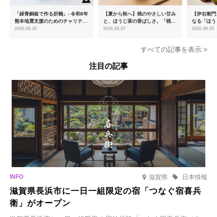
「緑青銅板で作る折鶴」- 令和8年
【夏から秋へ】桃のやさしい甘み
【伊右衛門
熊本地震支援のためのチャリティ
と、ほうじ茶の香ばしさ。「桃と
なる「ほう
ー商品を販売開始
ほうじ茶のあんみつ」を8月中旬
ける「宇治
2026.08.10
2026.08.07
2026.08.05
より期間限定販売
登場
すべての記事を表示 >
注目の記事
滋賀県
日本情報
滋賀県長浜市に一日一組限定の宿「つなぐ宿喜兵
衛」がオープン