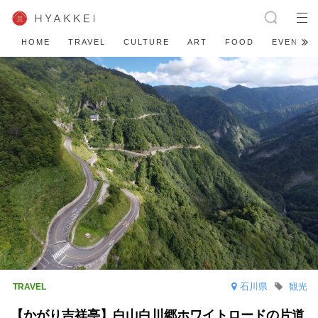
HOME
TRAVEL
CULTURE
ART
FOOD
EVENT
石川県
観光
【かがり吉祥亭】白山白川郷ホワイトロードの片道