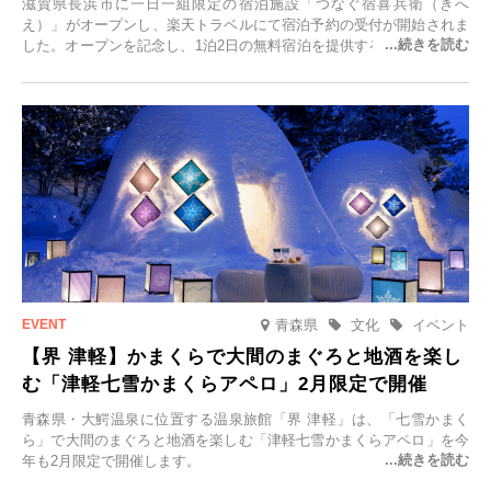
滋賀県長浜市に一日一組限定の宿泊施設「つなぐ宿喜兵衛（きへ
え）」がオープンし、楽天トラベルにて宿泊予約の受付が開始されま
した。オープンを記念し、1泊2日の無料宿泊を提供するキャンペーン
「＃一日一組限定の宿で一生に一度の思い出旅」を実施します。一日
一組限定の宿だからこそ叶う、大切な人との特別な時間を体験いただ
けます。
青森県
文化
イベント
【界 津軽】かまくらで大間のまぐろと地酒を楽し
む「津軽七雪かまくらアペロ」2月限定で開催
青森県・大鰐温泉に位置する温泉旅館「界 津軽」は、「七雪かまく
ら」で大間のまぐろと地酒を楽しむ「津軽七雪かまくらアペロ」を今
年も2月限定で開催します。