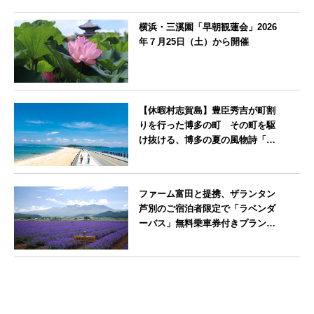
横浜・三溪園「早朝観蓮会」2026
年７月25日（土）から開催
神奈川県
【休暇村志賀島】豊臣秀吉が町割
りを行った博多の町 その町を駆
け抜ける、博多の夏の風物詩「博
多祇園山笠」期間中お子様の宿泊
料金無料
福岡県
ファーム富田と提携、ザランタン
芦別のご宿泊者限定で「ラベンダ
ーバス」無料乗車券付きプランを
販売開始
北海道