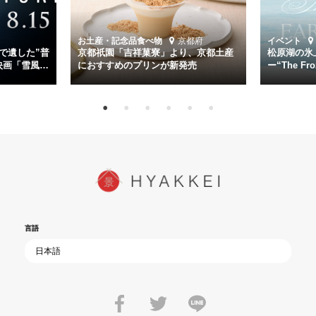
時代が再び、分断と暴力に揺れる現代。本作は「同じ過ちを繰り返す
道を歩んではいないか」と、彼らが命をかけて守りたいと願っ
お土産・記念品
食べ物
京都府
イベント
た”今”を生きる私達に問いかける。戦後80年、戦争の記憶が薄れゆく
で遺した”普
京都祇園「吉祥菓寮」より、京都土産
松原湖の氷
今だからこそ、尊い平和の価値を未来に繋ぐ作品『雪風 YUKIKAZE』
映画「雪風
におすすめのプリンが新発売
ー“The Fro
15日（金）よ
を多くの方にご覧いただきたい。
言語