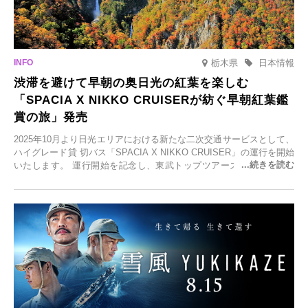
栃木県
日本情報
渋滞を避けて早朝の奥日光の紅葉を楽しむ
「SPACIA X NIKKO CRUISERが紡ぐ早朝紅葉鑑
賞の旅」発売
2025年10月より日光エリアにおける新たな二次交通サービスとして、
ハイグレード貸 切バス「SPACIA X NIKKO CRUISER」の運行を開始
いたします。 運行開始を記念し、東武トップツアーズ株式会社では
「SPACIA X NIKKO CRUISERが紡ぐ 早朝紅葉鑑賞の旅」を企画、
2025年9月12日(金)より発売いたします。