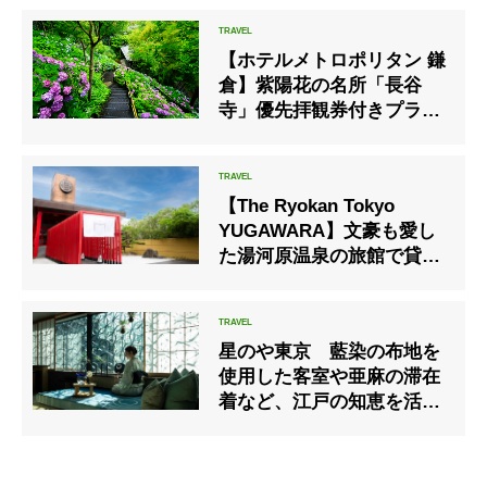
グ」レポート
【ホテルメトロポリタン 鎌
倉】紫陽花の名所「長谷
寺」優先拝観券付きプラン
販売
【The Ryokan Tokyo
YUGAWARA】文豪も愛し
た湯河原温泉の旅館で貸切
宿泊プランが登場
星のや東京 藍染の布地を
使用した客室や亜麻の滞在
着など、江戸の知恵を活か
した「江戸涼み滞在」開
催 期間：2020年6月1日～
8月31日