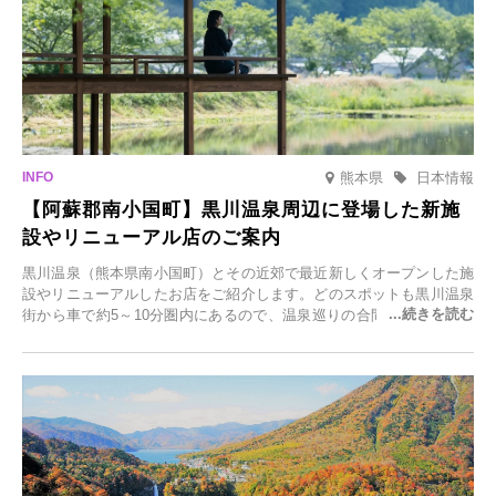
熊本県
日本情報
【阿蘇郡南小国町】黒川温泉周辺に登場した新施
設やリニューアル店のご案内
黒川温泉（熊本県南小国町）とその近郊で最近新しくオープンした施
設やリニューアルしたお店をご紹介します。どのスポットも黒川温泉
街から車で約5～10分圏内にあるので、温泉巡りの合間に気軽に立ち
寄れます。老舗旅館が手掛ける新店舗や、自然豊かな里山カフェ、地
元食材にこだわったレストランなど、多彩な魅力が満載です。黒川温
泉の新たな楽しみとしてチェックしてみてください。