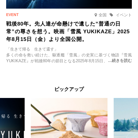
全国
イベント
戦後80年。先人達が命懸けで遺した”普通の日
常”の尊さを想う。映画「雪風 YUKIKAZE」2025
年8月15日（金）より全国公開。
「生きて帰る 生きて還す」
多くの命を救い続けた、駆逐艦「雪風」の史実に基づく物語『雪風
YUKIKAZE』が戦後80年の節目となる2025年8月15日、全国公開され
る。公開に先立ちソニー・ピクチャーズ試写室でマスコミ先行試写会
が行われた。
太平洋戦争中に実在した駆逐艦「雪風」。戦場で海に投げ出された多
ピックアップ
くの仲間の命を救い帰還させ、戦後まで生き抜き「幸運艦」と呼ばれ
た雪風と、激動の時代を懸命に生きる人々の姿を壮大なスケールで描
く。
主演は「雪風」の艦長・寺澤一利を演じる竹野内豊。先任伍長・早瀬
幸平を玉木宏が演じるほか、奥平大兼、田中麗奈、石丸幹二、益岡徹
など実力派俳優が共演。そして戦艦大和と運命を共にした帝国海軍・
第二艦隊司令長官、伊藤整一を中井貴一が圧倒的な存在感で演じ切
る。