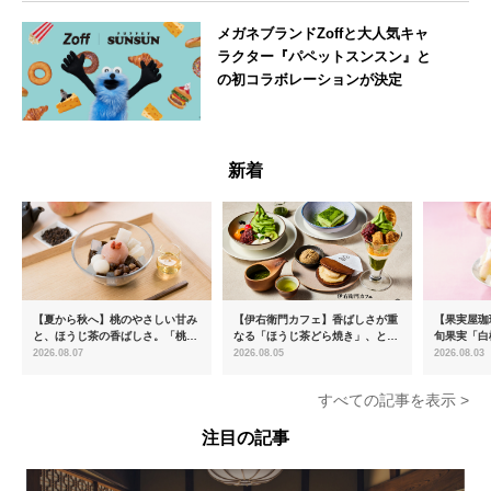
大阪府
メガネブランドZoffと大人気キャ
ラクター『パペットスンスン』と
の初コラボレーションが決定
--
新着
【夏から秋へ】桃のやさしい甘み
【伊右衛門カフェ】香ばしさが重
【果実屋珈
と、ほうじ茶の香ばしさ。「桃と
なる「ほうじ茶どら焼き」、とろ
旬果実「白
ほうじ茶のあんみつ」を8月中旬
ける「宇治抹茶ティラミス」が新
限定販売
2026.08.07
2026.08.05
2026.08.03
より期間限定販売
登場
すべての記事を表示 >
注目の記事