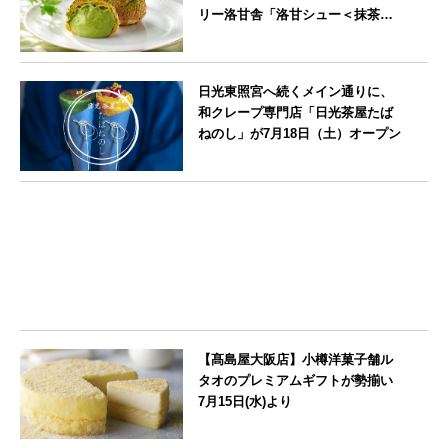
リー洛甘舎「洛甘シュー＜抹茶
＞」発売中
京都府
日光東照宮へ続くメイン通りに、
和クレープ専門店「日光茶屋たば
ねのし」が7月18日（土）オープン
栃木県
【髙島屋大阪店】小樽洋菓子舗ル
タオのプレミアムギフトが勢揃い
7月15日(水)より