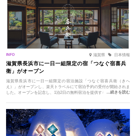
滋賀県
日本情報
滋賀県長浜市に一日一組限定の宿「つなぐ宿喜兵
衛」がオープン
滋賀県長浜市に一日一組限定の宿泊施設「つなぐ宿喜兵衛（きへ
え）」がオープンし、楽天トラベルにて宿泊予約の受付が開始されま
した。オープンを記念し、1泊2日の無料宿泊を提供するキャンペーン
「＃一日一組限定の宿で一生に一度の思い出旅」を実施します。一日
一組限定の宿だからこそ叶う、大切な人との特別な時間を体験いただ
けます。