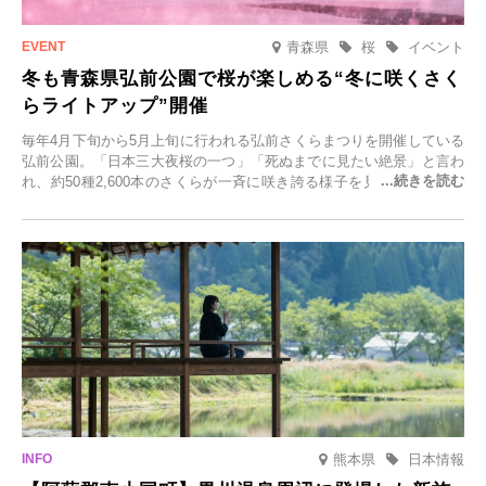
青森県
桜
イベント
冬も青森県弘前公園で桜が楽しめる“冬に咲くさく
らライトアップ”開催
毎年4月下旬から5月上旬に行われる弘前さくらまつりを開催している
弘前公園。「日本三大夜桜の一つ」「死ぬまでに見たい絶景」と言わ
れ、約50種2,600本のさくらが一斉に咲き誇る様子を見に、世界中か
ら観光客が集う人気スポットです。雪の見頃に合わせて2025年12月1
日(月)～2026年2月28日(土)の期間、「冬に咲くさくらライトアップ」
を開催します。
熊本県
日本情報