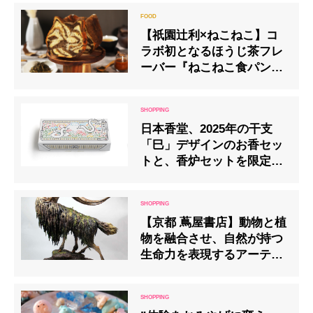
【祇園辻利×ねこねこ】コ
ラボ初となるほうじ茶フレ
ーバー『ねこねこ食パン ほ
うじ茶トラ』発売
日本香堂、2025年の干支
「巳」デザインのお香セッ
トと、香炉セットを限定発
売
【京都 蔦屋書店】動物と植
物を融合させ、自然が持つ
生命力を表現するアーティ
スト・山羊蔵の個展を開催