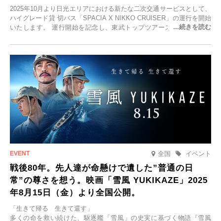
2025年10月より日光エリアにおける新たな二次交通サービスとして、
ハイグレード貸 切バス「SPACIA X NIKKO CRUISER」の運行を開始
いたします。 運行開始を記念し、東武トップツアーズ株式会社では
「SPACIA X NIKKO CRUISERが紡ぐ 早朝紅葉鑑賞の旅」を企画、
2025年9月12日(金)より発売いたします。
全国
イベント
戦後80年。先人達が命懸けで遺した”普通の日
常”の尊さを想う。映画「雪風 YUKIKAZE」2025
年8月15日（金）より全国公開。
「生きて帰る 生きて還す」
多くの命を救い続けた、駆逐艦「雪風」の史実に基づく物語『雪風