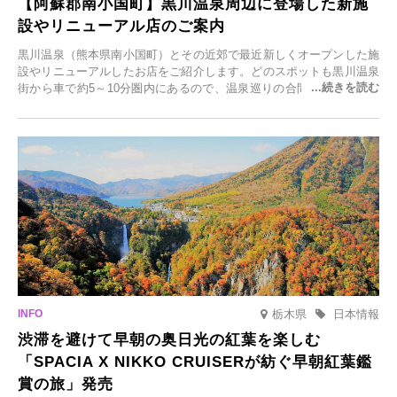
【阿蘇郡南小国町】黒川温泉周辺に登場した新施
設やリニューアル店のご案内
黒川温泉（熊本県南小国町）とその近郊で最近新しくオープンした施
設やリニューアルしたお店をご紹介します。どのスポットも黒川温泉
街から車で約5～10分圏内にあるので、温泉巡りの合間に気軽に立ち
寄れます。老舗旅館が手掛ける新店舗や、自然豊かな里山カフェ、地
元食材にこだわったレストランなど、多彩な魅力が満載です。黒川温
泉の新たな楽しみとしてチェックしてみてください。
栃木県
日本情報
渋滞を避けて早朝の奥日光の紅葉を楽しむ
「SPACIA X NIKKO CRUISERが紡ぐ早朝紅葉鑑
賞の旅」発売