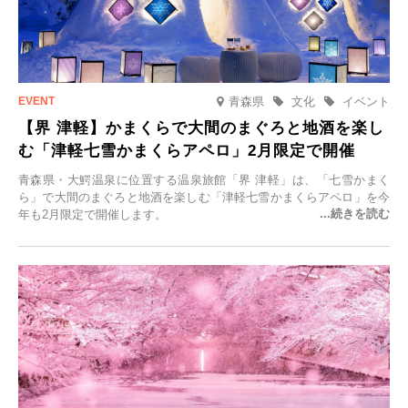
青森県
文化
イベント
【界 津軽】かまくらで大間のまぐろと地酒を楽し
む「津軽七雪かまくらアペロ」2月限定で開催
青森県・大鰐温泉に位置する温泉旅館「界 津軽」は、「七雪かまく
ら」で大間のまぐろと地酒を楽しむ「津軽七雪かまくらアペロ」を今
年も2月限定で開催します。