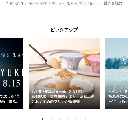
YUKIKAZE』が戦後80年の節目となる2025年8月15日、全国公開され
る。公開に先立ちソニー・ピクチャーズ試写室でマスコミ先行試写会
が行われた。
太平洋戦争中に実在した駆逐艦「雪風」。戦場で海に投げ出された多
ピックアップ
くの仲間の命を救い帰還させ、戦後まで生き抜き「幸運艦」と呼ばれ
た雪風と、激動の時代を懸命に生きる人々の姿を壮大なスケールで描
く。
主演は「雪風」の艦長・寺澤一利を演じる竹野内豊。先任伍長・早瀬
幸平を玉木宏が演じるほか、奥平大兼、田中麗奈、石丸幹二、益岡徹
など実力派俳優が共演。そして戦艦大和と運命を共にした帝国海軍・
第二艦隊司令長官、伊藤整一を中井貴一が圧倒的な存在感で演じ切
る。
時代が再び、分断と暴力に揺れる現代。本作は「同じ過ちを繰り返す
道を歩んではいないか」と、彼らが命をかけて守りたいと願っ
お土産・記念品
食べ物
京都府
イベント
た”今”を生きる私達に問いかける。戦後80年、戦争の記憶が薄れゆく
で遺した”普
京都祇園「吉祥菓寮」より、京都土産
松原湖の氷
今だからこそ、尊い平和の価値を未来に繋ぐ作品『雪風 YUKIKAZE』
映画「雪風
におすすめのプリンが新発売
ー“The Fro
15日（金）よ
を多くの方にご覧いただきたい。