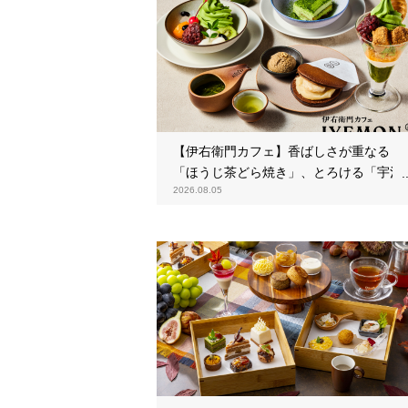
【伊右衛門カフェ】香ばしさが重なる
「ほうじ茶どら焼き」、とろける「宇治
2026.08.05
抹茶ティラミス」が新登場