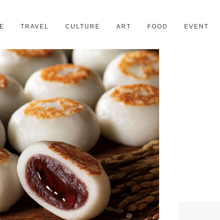
京都
28スポット
E
TRAVEL
CULTURE
ART
FOOD
EVENT