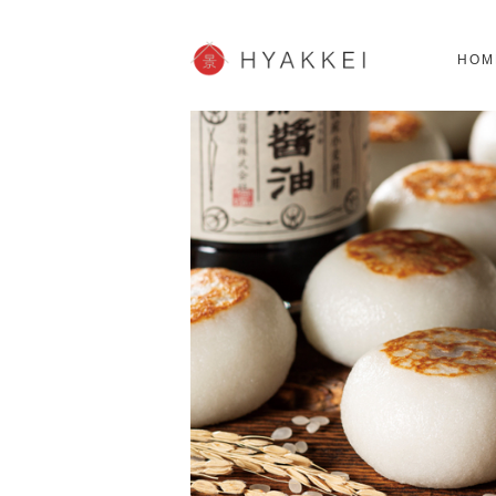
北海道
SHOPPING
62スポット
2
HOM
JP info