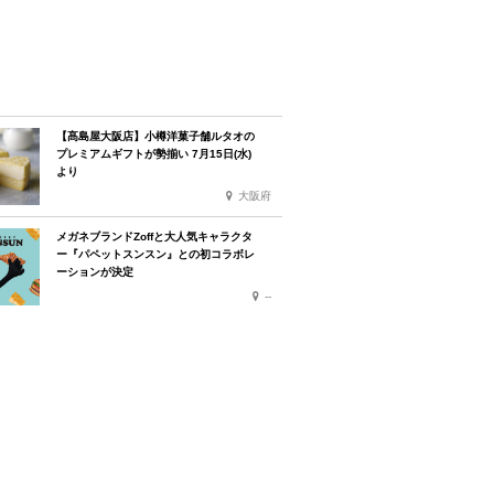
【髙島屋大阪店】小樽洋菓子舗ルタオの
プレミアムギフトが勢揃い 7月15日(水)
より
大阪府
メガネブランドZoffと大人気キャラクタ
ー『パペットスンスン』との初コラボレ
ーションが決定
--