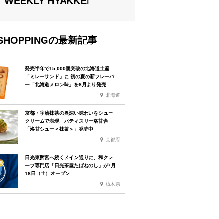
WEEKLY HYAKKEI
SHOPPINGの最新記事
発売半年で15,000個突破の北海道土産
「ミレーサンド」に 初の夏の新フレーバ
ー「北海道メロン味」を8月より発売
北海道
京都・宇治抹茶の奥深い味わいをシュー
クリームで表現 パティスリー洛甘舎
「洛甘シュー＜抹茶＞」発売中
京都府
日光東照宮へ続くメイン通りに、和クレ
ープ専門店「日光茶屋たばねのし」が7月
18日（土）オープン
栃木県