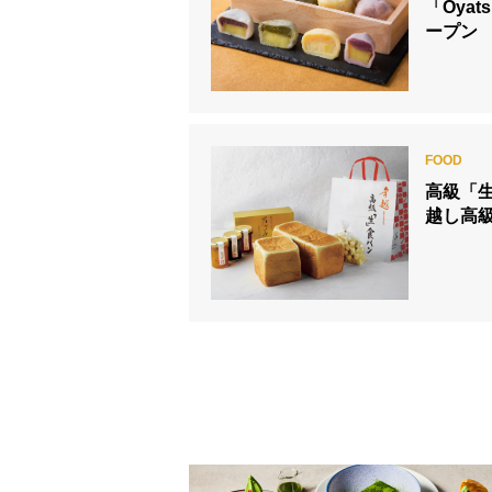
「Oyat
ープン
高級「
越し高級