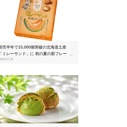
発売半年で15,000個突破の北海道土産
「ミレーサンド」に 初の夏の新フレーバ
026.07.31
ー「北海道メロン味」を8月より発売