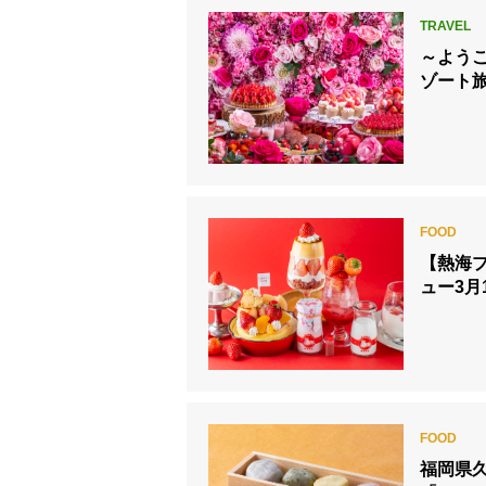
～よう
ゾート
【熱海
ュー3月
福岡県