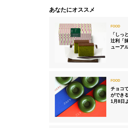
あなたにオススメ
「しっ
辻利「抹
ューア
チョコ
ができ
1月8日