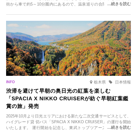
街から車で約5～10分圏内にあるので、温泉巡りの合間に気軽に立ち
寄れます。老舗旅館が手掛ける新店舗や、自然豊かな里山カフェ、地
元食材にこだわったレストランなど、多彩な魅力が満載です。黒川温
泉の新たな楽しみとしてチェックしてみてください。
栃木県
日本情報
渋滞を避けて早朝の奥日光の紅葉を楽しむ
「SPACIA X NIKKO CRUISERが紡ぐ早朝紅葉鑑
賞の旅」発売
2025年10月より日光エリアにおける新たな二次交通サービスとして、
ハイグレード貸 切バス「SPACIA X NIKKO CRUISER」の運行を開始
いたします。 運行開始を記念し、東武トップツアーズ株式会社では
「SPACIA X NIKKO CRUISERが紡ぐ 早朝紅葉鑑賞の旅」を企画、