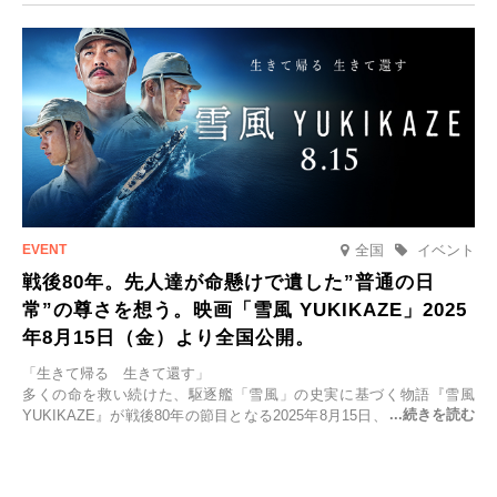
2025年9月12日(金)より発売いたします。
全国
イベント
戦後80年。先人達が命懸けで遺した”普通の日
常”の尊さを想う。映画「雪風 YUKIKAZE」2025
年8月15日（金）より全国公開。
「生きて帰る 生きて還す」
多くの命を救い続けた、駆逐艦「雪風」の史実に基づく物語『雪風
YUKIKAZE』が戦後80年の節目となる2025年8月15日、全国公開され
る。公開に先立ちソニー・ピクチャーズ試写室でマスコミ先行試写会
が行われた。