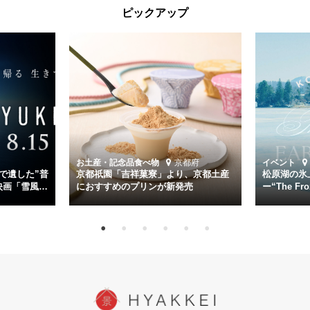
太平洋戦争中に実在した駆逐艦「雪風」。戦場で海に投げ出された多
ピックアップ
くの仲間の命を救い帰還させ、戦後まで生き抜き「幸運艦」と呼ばれ
た雪風と、激動の時代を懸命に生きる人々の姿を壮大なスケールで描
く。
主演は「雪風」の艦長・寺澤一利を演じる竹野内豊。先任伍長・早瀬
幸平を玉木宏が演じるほか、奥平大兼、田中麗奈、石丸幹二、益岡徹
など実力派俳優が共演。そして戦艦大和と運命を共にした帝国海軍・
第二艦隊司令長官、伊藤整一を中井貴一が圧倒的な存在感で演じ切
る。
時代が再び、分断と暴力に揺れる現代。本作は「同じ過ちを繰り返す
道を歩んではいないか」と、彼らが命をかけて守りたいと願っ
お土産・記念品
食べ物
京都府
イベント
た”今”を生きる私達に問いかける。戦後80年、戦争の記憶が薄れゆく
で遺した”普
京都祇園「吉祥菓寮」より、京都土産
松原湖の氷
今だからこそ、尊い平和の価値を未来に繋ぐ作品『雪風 YUKIKAZE』
映画「雪風
におすすめのプリンが新発売
ー“The Fro
15日（金）よ
を多くの方にご覧いただきたい。