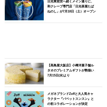
日光東照宮へ続くメイン通りに、
和クレープ専門店「日光茶屋たば
ねのし」が7月18日（土）オープン
栃木県
【髙島屋大阪店】小樽洋菓子舗ル
タオのプレミアムギフトが勢揃い
7月15日(水)より
大阪府
メガネブランドZoffと大人気キャ
ラクター『パペットスンスン』と
の初コラボレーションが決定