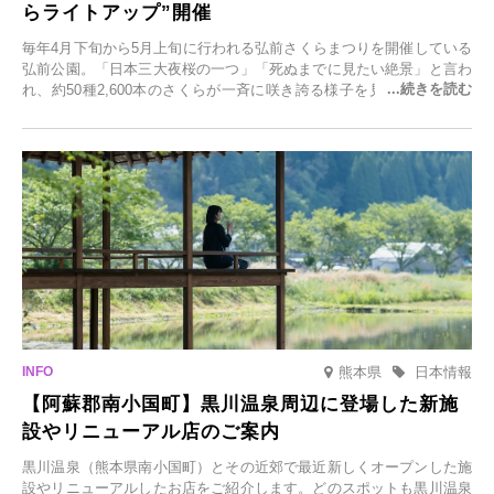
らライトアップ”開催
毎年4月下旬から5月上旬に行われる弘前さくらまつりを開催している
弘前公園。「日本三大夜桜の一つ」「死ぬまでに見たい絶景」と言わ
れ、約50種2,600本のさくらが一斉に咲き誇る様子を見に、世界中か
ら観光客が集う人気スポットです。雪の見頃に合わせて2025年12月1
日(月)～2026年2月28日(土)の期間、「冬に咲くさくらライトアップ」
を開催します。
熊本県
日本情報
【阿蘇郡南小国町】黒川温泉周辺に登場した新施
設やリニューアル店のご案内
黒川温泉（熊本県南小国町）とその近郊で最近新しくオープンした施
設やリニューアルしたお店をご紹介します。どのスポットも黒川温泉