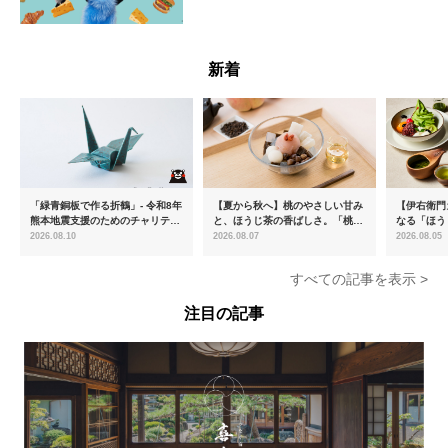
--
新着
「緑青銅板で作る折鶴」- 令和8年
【夏から秋へ】桃のやさしい甘み
【伊右衛門
熊本地震支援のためのチャリティ
と、ほうじ茶の香ばしさ。「桃と
なる「ほう
ー商品を販売開始
ほうじ茶のあんみつ」を8月中旬
ける「宇治
2026.08.10
2026.08.07
2026.08.05
より期間限定販売
登場
すべての記事を表示 >
注目の記事