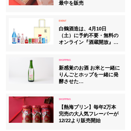
最中を販売
白鶴酒造は、4月10日
（土）に予約不要・無料の
オンライン『酒蔵開放』イ
ベントを開催
新感覚のお酒 お米と一緒に
りんごとホップを一緒に発
酵させた
「Ring.Ring.Ring.」
haccobaより4月28日発売
【熱海プリン】毎年2万本
完売の大人気フレーバーが
12/22より販売開始