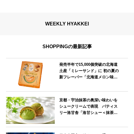
WEEKLY HYAKKEI
SHOPPINGの最新記事
発売半年で15,000個突破の北海道
土産「ミレーサンド」に 初の夏の
新フレーバー「北海道メロン味」
を8月より発売
北海道
京都・宇治抹茶の奥深い味わいを
シュークリームで表現 パティス
リー洛甘舎「洛甘シュー＜抹茶
＞」発売中
京都府