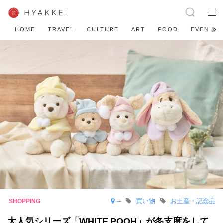
HOME
TRAVEL
CULTURE
ART
FOOD
EVENT
--
買い物
お土産・記念品
大人気シリーズ「WHITE POOH」が冬支度をして