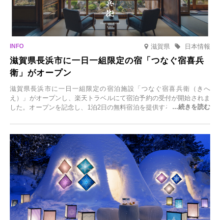
滋賀県
日本情報
滋賀県長浜市に一日一組限定の宿「つなぐ宿喜兵
衛」がオープン
滋賀県長浜市に一日一組限定の宿泊施設「つなぐ宿喜兵衛（きへ
え）」がオープンし、楽天トラベルにて宿泊予約の受付が開始されま
した。オープンを記念し、1泊2日の無料宿泊を提供するキャンペーン
「＃一日一組限定の宿で一生に一度の思い出旅」を実施します。一日
一組限定の宿だからこそ叶う、大切な人との特別な時間を体験いただ
けます。