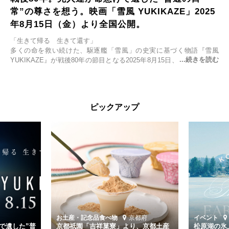
常”の尊さを想う。映画「雪風 YUKIKAZE」2025
年8月15日（金）より全国公開。
「生きて帰る 生きて還す」
多くの命を救い続けた、駆逐艦「雪風」の史実に基づく物語『雪風
YUKIKAZE』が戦後80年の節目となる2025年8月15日、全国公開され
る。公開に先立ちソニー・ピクチャーズ試写室でマスコミ先行試写会
が行われた。
太平洋戦争中に実在した駆逐艦「雪風」。戦場で海に投げ出された多
ピックアップ
くの仲間の命を救い帰還させ、戦後まで生き抜き「幸運艦」と呼ばれ
た雪風と、激動の時代を懸命に生きる人々の姿を壮大なスケールで描
く。
主演は「雪風」の艦長・寺澤一利を演じる竹野内豊。先任伍長・早瀬
幸平を玉木宏が演じるほか、奥平大兼、田中麗奈、石丸幹二、益岡徹
など実力派俳優が共演。そして戦艦大和と運命を共にした帝国海軍・
第二艦隊司令長官、伊藤整一を中井貴一が圧倒的な存在感で演じ切
る。
時代が再び、分断と暴力に揺れる現代。本作は「同じ過ちを繰り返す
道を歩んではいないか」と、彼らが命をかけて守りたいと願っ
お土産・記念品
食べ物
京都府
イベント
た”今”を生きる私達に問いかける。戦後80年、戦争の記憶が薄れゆく
で遺した”普
京都祇園「吉祥菓寮」より、京都土産
松原湖の氷