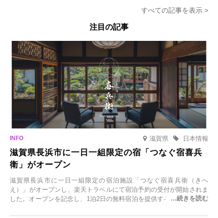
すべての記事を表示 >
注目の記事
滋賀県
日本情報
滋賀県長浜市に一日一組限定の宿「つなぐ宿喜兵
衛」がオープン
滋賀県長浜市に一日一組限定の宿泊施設「つなぐ宿喜兵衛（きへ
え）」がオープンし、楽天トラベルにて宿泊予約の受付が開始されま
した。オープンを記念し、1泊2日の無料宿泊を提供するキャンペーン
「＃一日一組限定の宿で一生に一度の思い出旅」を実施します。一日
一組限定の宿だからこそ叶う、大切な人との特別な時間を体験いただ