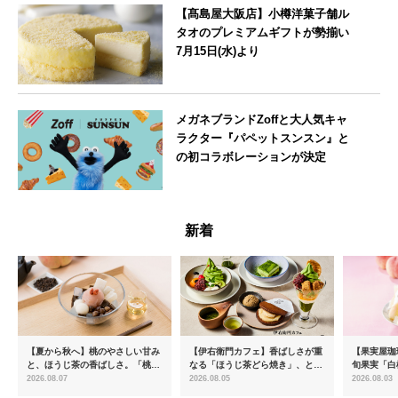
【髙島屋大阪店】小樽洋菓子舗ル
タオのプレミアムギフトが勢揃い
7月15日(水)より
大阪府
メガネブランドZoffと大人気キャ
ラクター『パペットスンスン』と
の初コラボレーションが決定
--
新着
【夏から秋へ】桃のやさしい甘み
【伊右衛門カフェ】香ばしさが重
【果実屋珈
と、ほうじ茶の香ばしさ。「桃と
なる「ほうじ茶どら焼き」、とろ
旬果実「白
ほうじ茶のあんみつ」を8月中旬
ける「宇治抹茶ティラミス」が新
限定販売
2026.08.07
2026.08.05
2026.08.03
より期間限定販売
登場