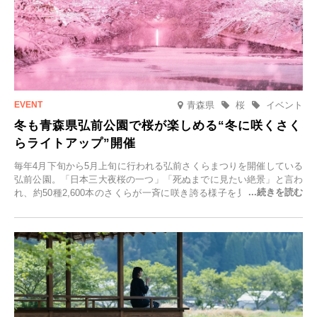
青森県
桜
イベント
冬も青森県弘前公園で桜が楽しめる“冬に咲くさく
らライトアップ”開催
毎年4月下旬から5月上旬に行われる弘前さくらまつりを開催している
弘前公園。「日本三大夜桜の一つ」「死ぬまでに見たい絶景」と言わ
れ、約50種2,600本のさくらが一斉に咲き誇る様子を見に、世界中か
ら観光客が集う人気スポットです。雪の見頃に合わせて2025年12月1
日(月)～2026年2月28日(土)の期間、「冬に咲くさくらライトアップ」
を開催します。