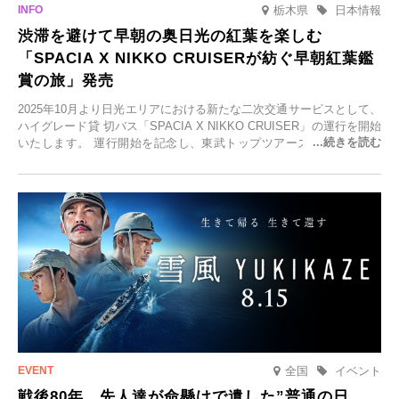
栃木県
日本情報
渋滞を避けて早朝の奥日光の紅葉を楽しむ
「SPACIA X NIKKO CRUISERが紡ぐ早朝紅葉鑑
賞の旅」発売
2025年10月より日光エリアにおける新たな二次交通サービスとして、
ハイグレード貸 切バス「SPACIA X NIKKO CRUISER」の運行を開始
いたします。 運行開始を記念し、東武トップツアーズ株式会社では
「SPACIA X NIKKO CRUISERが紡ぐ 早朝紅葉鑑賞の旅」を企画、
2025年9月12日(金)より発売いたします。
全国
イベント
戦後80年。先人達が命懸けで遺した”普通の日