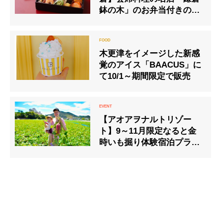
鉢の木」のお弁当付きの宿
泊プランを開始
木更津をイメージした新感
覚のアイス「BAACUS」に
て10/1～期間限定で販売
【アオアヲナルトリゾー
ト】9～11月限定なると金
時いも掘り体験宿泊プラン
を販売