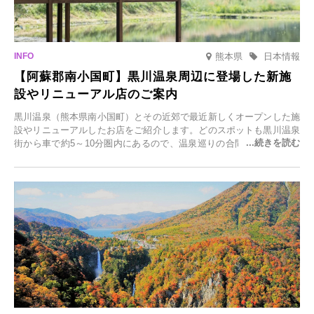
熊本県
日本情報
【阿蘇郡南小国町】黒川温泉周辺に登場した新施
設やリニューアル店のご案内
黒川温泉（熊本県南小国町）とその近郊で最近新しくオープンした施
設やリニューアルしたお店をご紹介します。どのスポットも黒川温泉
街から車で約5～10分圏内にあるので、温泉巡りの合間に気軽に立ち
寄れます。老舗旅館が手掛ける新店舗や、自然豊かな里山カフェ、地
元食材にこだわったレストランなど、多彩な魅力が満載です。黒川温
泉の新たな楽しみとしてチェックしてみてください。