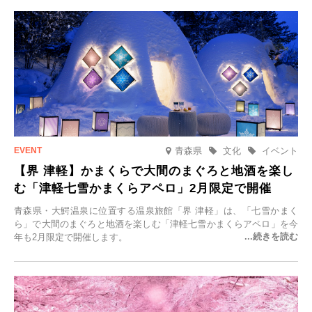
けます。
青森県
文化
イベント
【界 津軽】かまくらで大間のまぐろと地酒を楽し
む「津軽七雪かまくらアペロ」2月限定で開催
青森県・大鰐温泉に位置する温泉旅館「界 津軽」は、「七雪かまく
ら」で大間のまぐろと地酒を楽しむ「津軽七雪かまくらアペロ」を今
年も2月限定で開催します。