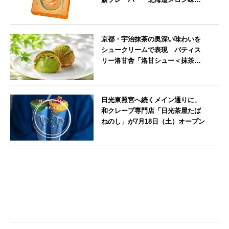
を8月より発売
北海道
京都・宇治抹茶の奥深い味わいを
シュークリームで表現 パティス
リー洛甘舎「洛甘シュー＜抹茶
＞」発売中
京都府
日光東照宮へ続くメイン通りに、
和クレープ専門店「日光茶屋たば
ねのし」が7月18日（土）オープン
栃木県