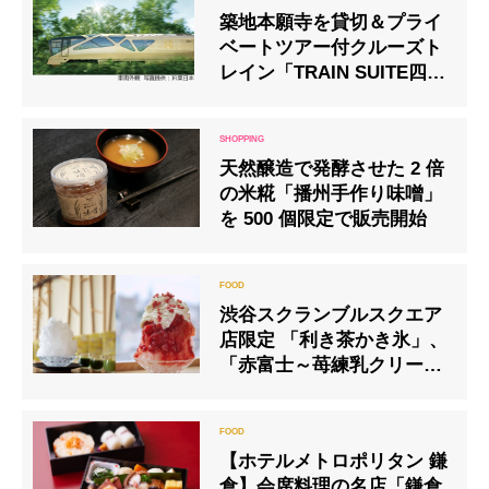
築地本願寺を貸切＆プライ
ベートツアー付クルーズト
レイン「TRAIN SUITE四季
島」貸切
天然醸造で発酵させた 2 倍
の米糀「播州手作り味噌」
を 500 個限定で販売開始
渋谷スクランブルスクエア
店限定 「利き茶かき氷」、
「赤富士～苺練乳クリーム
～」販売開始
【ホテルメトロポリタン 鎌
倉】会席料理の名店「鎌倉