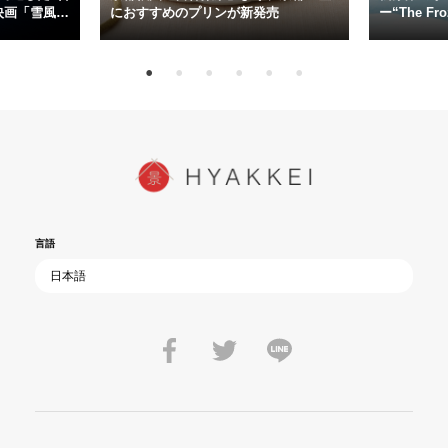
今だからこそ、尊い平和の価値を未来に繋ぐ作品『雪風 YUKIKAZE』
映画「雪風
におすすめのプリンが新発売
ー“The Fro
15日（金）よ
を多くの方にご覧いただきたい。
言語