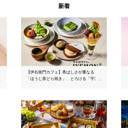
新着
【伊右衛門カフェ】香ばしさが重なる
「ほうじ茶どら焼き」、とろける「宇治
抹茶ティラミス」が新登場