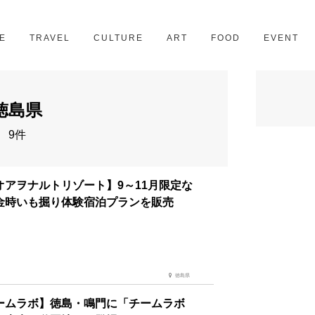
京都
28スポット
E
TRAVEL
CULTURE
ART
FOOD
EVENT
徳島県
9件
オアヲナルトリゾート】9～11月限定な
金時いも掘り体験宿泊プランを販売
徳島県
ームラボ】徳島・鳴門に「チームラボ