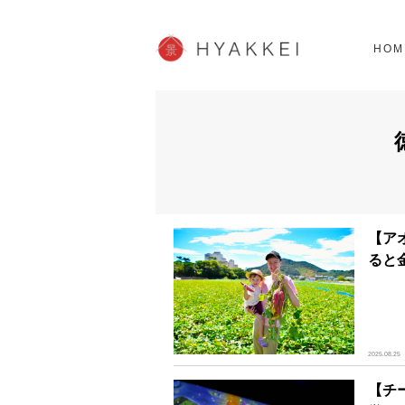
北海道
SHOPPING
62スポット
2
HOM
JP info
【ア
ると
2025.08.25
【チ