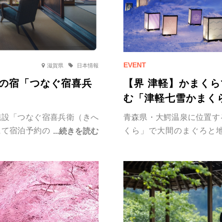
滋賀県
日本情報
の宿「つなぐ宿喜兵
【界 津軽】かまく
む「津軽七雪かまく
施設「つなぐ宿喜兵衛（きへ
青森県・大鰐温泉に位置す
にて宿泊予約の受付が開始さ
くら」で大間のまぐろと
日の無料宿泊を提供するキャ
ロ」を今年も2月限定で開
生に一度の思い出旅」を実施
そ叶う、大切な人との特別な