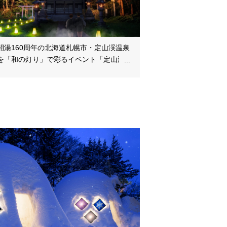
開湯160周年の北海道札幌市・定山渓温泉
を「和の灯り」で彩るイベント「定山渓
夏灯路2026」