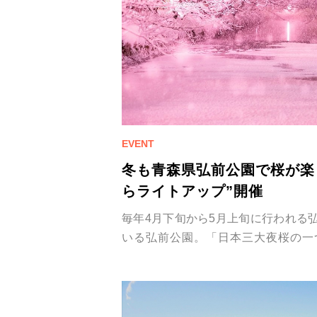
冬も青森県弘前公園で桜が楽
らライトアップ”開催
毎年4月下旬から5月上旬に行われる
いる弘前公園。「日本三大夜桜の一
景」と言われ、約50種2,600本のさ
に、世界中から観光客が集う人気ス
せて2025年12月1日(月)～2026年2
さくらライトアップ」を開催します。