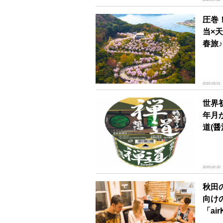
圧巻
当×
春旅♪
2020.03.01
世界
年月
道(醤
2020.02.20
秋田
向け
「air