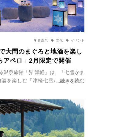
青森県
文化
イベント
らで大間のまぐろと地酒を楽し
らアペロ」2月限定で開催
る温泉旅館「界 津軽」は、「七雪かま
地酒を楽しむ「津軽七雪かまくらアペ
催します。