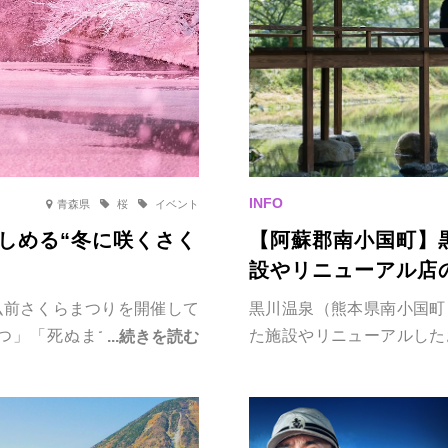
青森県
桜
イベント
しめる“冬に咲くさく
【阿蘇郡南小国町】
設やリニューアル店
弘前さくらまつりを開催して
黒川温泉（熊本県南小国町
つ」「死ぬまでに見たい絶
た施設やリニューアルした
くらが一斉に咲き誇る様子を見
黒川温泉街から車で約5～
ポットです。雪の見頃に合わ
気軽に立ち寄れます。老舗
月28日(土)の期間、「冬に咲く
里山カフェ、地元食材にこ
が満載です。黒川温泉の新