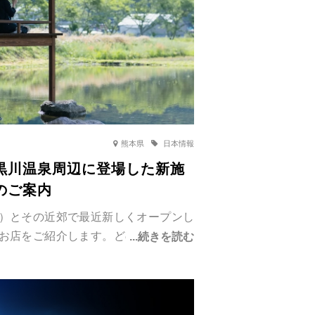
熊本県
日本情報
黒川温泉周辺に登場した新施
のご案内
）とその近郊で最近新しくオープンし
お店をご紹介します。どのスポットも
10分圏内にあるので、温泉巡りの合間に
旅館が手掛ける新店舗や、自然豊かな
だわったレストランなど、多彩な魅力
たな楽しみとしてチェックしてみてく