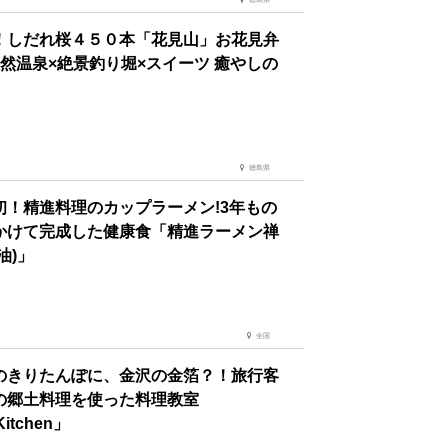
！しだれ桜４５０本「花見山」お花見弁
天然温泉×絶景釣り堀×スイーツ 癒やしの
徳島県
初！精進料理のカップラーメン!3年もの
かけて完成した健康食「精進ラーメン禅
油)」
全国
のきりたんぽに、金沢の金箔？！旅行客
の郷土料理を使った料理教室
Kitchen」