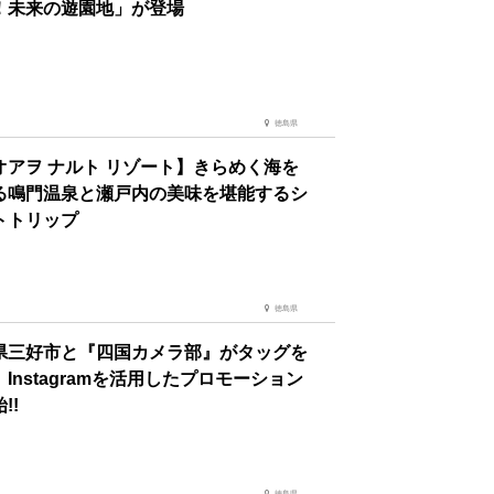
！未来の遊園地」が登場
徳島県
オアヲ ナルト リゾート】きらめく海を
る鳴門温泉と瀬戸内の美味を堪能するシ
トトリップ
徳島県
県三好市と『四国カメラ部』がタッグを
Instagramを活用したプロモーション
!!
徳島県