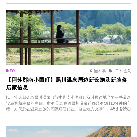
「冬季樱花灯光秀」。
熊本県
日本信息
【阿苏郡南小国町】黑川温泉周边新设施及新装修
店家信息
以下将为您介绍黑川温泉（熊本县南小国町）及其周边地区的一些最新
设施和新装修的商店。所有景点距离黑川温泉镇都只有5到10分钟的车
程，方便您在温泉之旅的间隙顺便前往。这些地方充满了各种魅力，包
括由老字号旅馆新开的店、掩映在葱郁乡村中的咖啡馆，以及使用当地
食材的餐厅。让您体验黑川温泉的全新乐趣。