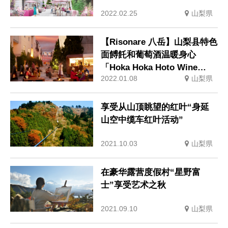
2022.02.25
山梨県
【Risonare 八岳】山梨县特色
面餺飥和葡萄酒温暖身心
「Hoka Hoka Hoto Wine
2022.01.08
山梨県
Cafe」
享受从山顶眺望的红叶“身延
山空中缆车红叶活动”
2021.10.03
山梨県
在豪华露营度假村“星野富
士”享受艺术之秋
2021.09.10
山梨県