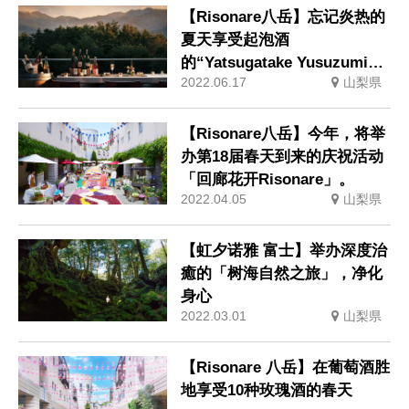
【Risonare八岳】忘记炎热的
夏天享受起泡酒
的“Yatsugatake Yusuzumi
2022.06.17
山梨県
Apero”活动
【Risonare八岳】今年，将举
办第18届春天到来的庆祝活动
「回廊花开Risonare」。
2022.04.05
山梨県
【虹夕诺雅 富士】举办深度治
癒的「树海自然之旅」，净化
身心
2022.03.01
山梨県
【Risonare 八岳】在葡萄酒胜
地享受10种玫瑰酒的春天