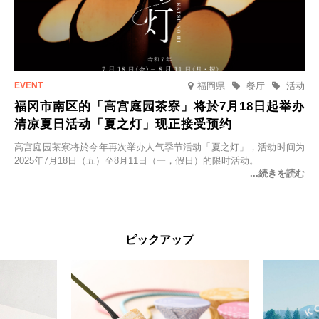
福岡県
餐厅
活动
福冈市南区的「高宫庭园茶寮」将於7月18日起举办
清凉夏日活动「夏之灯」现正接受预约
高宫庭园茶寮将於今年再次举办人气季节活动「夏之灯」，活动时间为
2025年7月18日（五）至8月11日（一，假日）的限时活动。
ピックアップ