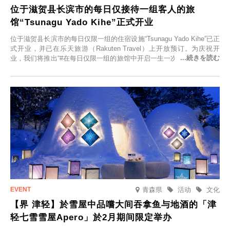
位于滋贺县长滨市的每日仅接待一组客人的旅
馆“Tsunagu Yado Kihe”正式开业
位于滋贺县长滨市的每日仅限一组的住宿设施“Tsunagu Yado Kihe”已正
式开业，并已在乐天旅游（Rakuten Travel）上开放预订。为庆祝开
业，我们将推出“#在每日仅限一组的旅馆中开启一生一次的回忆之旅”活
动，赠送一晚两日的免费住宿。正因为是每日仅限一组的旅馆，您才能
在此与重要之人共度一段难忘的特别时光。
青森県
活动
文化
【界 津轻】於雪屋中品嚐大间吞拿鱼与地酒的「津
轻七雪雪屋Apero」於2月期间限定举办