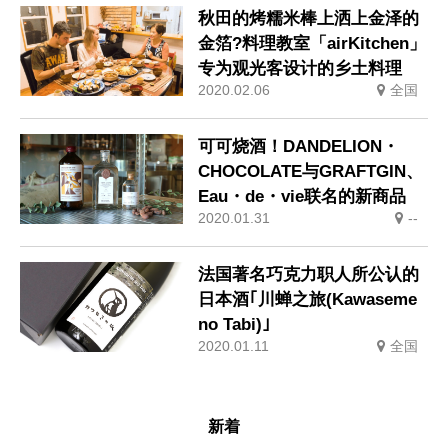
秋田的烤糯米棒上洒上金泽的
金箔?料理教室「airKitchen」
专为观光客设计的乡土料理
2020.02.06
全国
可可烧酒！DANDELION・
CHOCOLATE与GRAFTGIN、
Eau・de・vie联名的新商品
2020.01.31
--
法国著名巧克力职人所公认的
日本酒｢川蝉之旅(Kawaseme
no Tabi)｣
2020.01.11
全国
新着