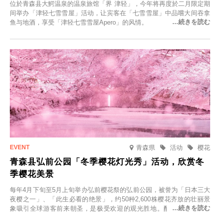
位於青森县大鰐温泉的温泉旅馆「界 津轻」，今年将再度於二月限定期
间举办「津轻七雪雪屋」活动，让宾客在「七雪雪屋」中品嚐大间吞拿
鱼与地酒，享受「津轻七雪雪屋Apero」的风情。
青森県
活动
樱花
青森县弘前公园「冬季樱花灯光秀」活动，欣赏冬
季樱花美景
每年4月下旬至5月上旬举办弘前樱花祭的弘前公园，被誉为「日本三大
夜樱之一」、「此生必看的绝景」，约50种2,600株樱花齐放的壮丽景
象吸引全球游客前来朝圣，是极受欢迎的观光胜地。配合最佳观雪时
节，将於2025年12月1日（周一）至2026年2月28日（周六）期间举办