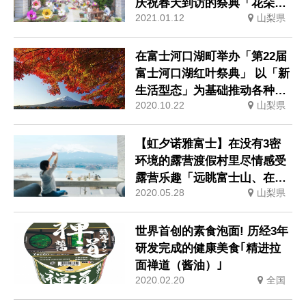
庆祝春天到访的祭典「花朵盛
2021.01.12
山梨県
开的回廊Risonare 2021」｜
期间：2021年4月16日〜5月16
日
在富士河口湖町举办「第22届
富士河口湖红叶祭典」 以「新
生活型态」为基础推动各种新
2020.10.22
山梨県
的旅游方式
【虹夕诺雅富士】在没有3密
环境的露营渡假村里尽情感受
露营乐趣「远眺富士山、在森
2020.05.28
山梨県
林里调适身心的露营住宿」
世界首创的素食泡面! 历经3年
研发完成的健康美食｢精进拉
面禅道（酱油）｣
2020.02.20
全国