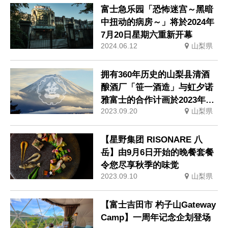
富士急乐园「恐怖迷宫～黑暗
中扭动的病房～」将於2024年
7月20日星期六重新开幕
2024.06.12
山梨県
拥有360年历史的山梨县清酒
酿酒厂「笹一酒造」与虹夕诺
雅富士的合作计画於2023年再
2023.09.20
山梨県
次举办。
【星野集团 RISONARE 八
岳】由9月6日开始的晚餐套餐
令您尽享秋季的味觉
2023.09.10
山梨県
【富士吉田市 杓子山Gateway
Camp】一周年记念企划登场