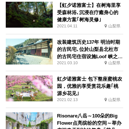
【虹夕诺雅富士】在树海里享
受森林浴､沉浸在疗癒身心的
健康方案｢树海灵修｣
2021.04.11
山梨県
改装建筑历史137年 明治时期
的古民宅､位於山梨县北杜市
的古民宅住宿设施Loof 峡之家
2021.03.10
山梨県
於2021年3月12日隆重开幕
虹夕诺雅富士 包下整座蜜桃农
园，优雅的享受赏花乐趣｢桃
源乡花见｣
2021.02.13
山梨県
Risonare八岳～100朵的Big
Flower点亮缤纷的空间～举办