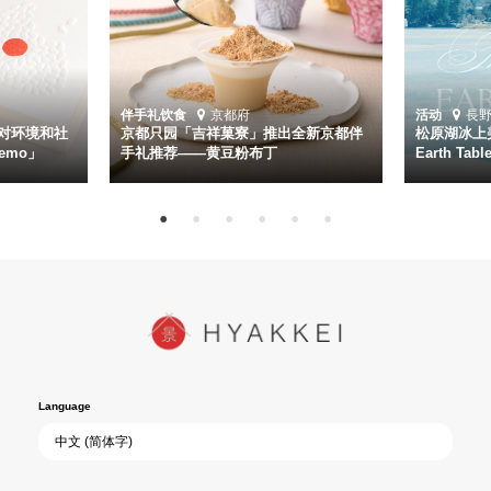
伴手礼
饮食
京都府
活动
長
对环境和社
京都只园「吉祥菓寮」推出全新京都伴
松原湖冰上美
emo」
手礼推荐——黄豆粉布丁
Earth Ta
Language