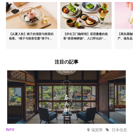
【从夏入秋】桃子的清甜与焙茶的
【伊右卫门咖啡馆】层层叠叠的焦
【果实屋咖
焦香。“桃子与焙茶安蜜”将于8月
香“焙茶铜锣烧”、入口即化的“宇
产、福岛县
中旬起限时发售
治抹茶提拉米苏”全新登场
注目の記事
滋賀県
日本信息