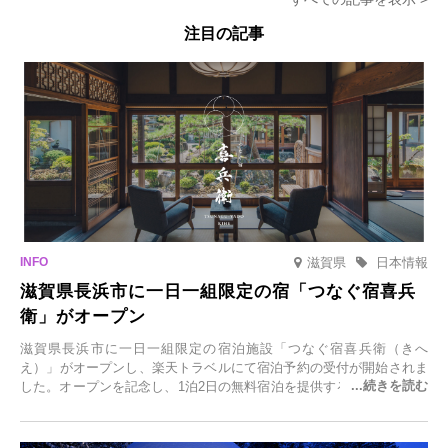
注目の記事
滋賀県
日本情報
滋賀県長浜市に一日一組限定の宿「つなぐ宿喜兵
衛」がオープン
滋賀県長浜市に一日一組限定の宿泊施設「つなぐ宿喜兵衛（きへ
え）」がオープンし、楽天トラベルにて宿泊予約の受付が開始されま
した。オープンを記念し、1泊2日の無料宿泊を提供するキャンペーン
「＃一日一組限定の宿で一生に一度の思い出旅」を実施します。一日
一組限定の宿だからこそ叶う、大切な人との特別な時間を体験いただ
けます。