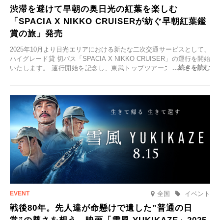
渋滞を避けて早朝の奥日光の紅葉を楽しむ
「SPACIA X NIKKO CRUISERが紡ぐ早朝紅葉鑑
賞の旅」発売
2025年10月より日光エリアにおける新たな二次交通サービスとして、
ハイグレード貸 切バス「SPACIA X NIKKO CRUISER」の運行を開始
いたします。 運行開始を記念し、東武トップツアーズ株式会社では
「SPACIA X NIKKO CRUISERが紡ぐ 早朝紅葉鑑賞の旅」を企画、
2025年9月12日(金)より発売いたします。
全国
イベント
戦後80年。先人達が命懸けで遺した”普通の日