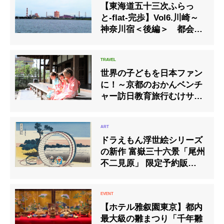
【東海道五十三次ふらっ
と-flat-完歩】Vol6.川崎～
神奈川宿＜後編＞ 都会の
ワンダーローカル線、鶴見
線に寄り道
世界の子どもを日本ファン
に！～京都のおかんベンチ
ャー訪日教育旅行むけサー
ビスを開始
ドラえもん浮世絵シリーズ
の新作 富嶽三十六景「尾州
不二見原」 限定予約販売開
始
【ホテル雅叙園東京】都内
最大級の雛まつり「千年雛