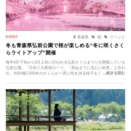
青森県
桜
イベント
冬も青森県弘前公園で桜が楽しめる“冬に咲くさく
らライトアップ”開催
毎年4月下旬から5月上旬に行われる弘前さくらまつりを開催している
弘前公園。「日本三大夜桜の一つ」「死ぬまでに見たい絶景」と言わ
れ、約50種2,600本のさくらが一斉に咲き誇る様子を見に、世界中か
ら観光客が集う人気スポットです。雪の見頃に合わせて2025年12月1
日(月)～2026年2月28日(土)の期間、「冬に咲くさくらライトアップ」
を開催します。