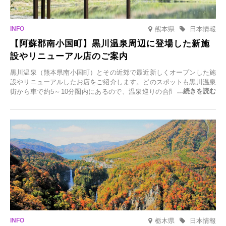
熊本県
日本情報
【阿蘇郡南小国町】黒川温泉周辺に登場した新施
設やリニューアル店のご案内
黒川温泉（熊本県南小国町）とその近郊で最近新しくオープンした施
設やリニューアルしたお店をご紹介します。どのスポットも黒川温泉
街から車で約5～10分圏内にあるので、温泉巡りの合間に気軽に立ち
寄れます。老舗旅館が手掛ける新店舗や、自然豊かな里山カフェ、地
元食材にこだわったレストランなど、多彩な魅力が満載です。黒川温
泉の新たな楽しみとしてチェックしてみてください。
栃木県
日本情報