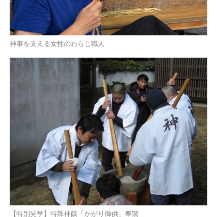
神事を支える女性のわらじ職人
【特別見学】特殊神饌「かがり御供」奉製