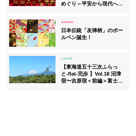
めぐり～平安から現代へ受
け継ぐ想い～ 百段雛まつり
2024」開催
日本伝統「友禅柄」のボー
ルペン誕生！
【東海道五十三次ふらっ
と-flat-完歩 】Vol.18 沼津
宿〜吉原宿＜前編＞富士の
高嶺に雪は降りける