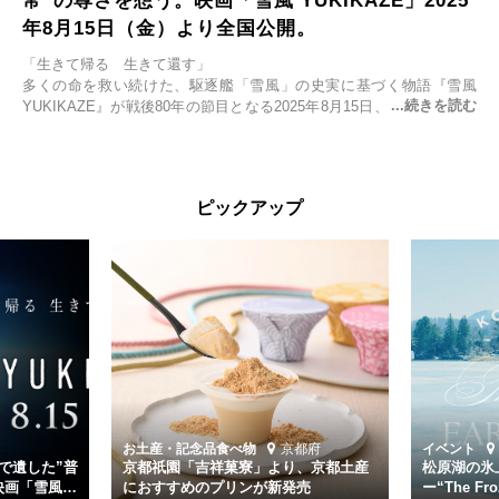
常”の尊さを想う。映画「雪風 YUKIKAZE」2025
年8月15日（金）より全国公開。
「生きて帰る 生きて還す」
多くの命を救い続けた、駆逐艦「雪風」の史実に基づく物語『雪風
YUKIKAZE』が戦後80年の節目となる2025年8月15日、全国公開され
る。公開に先立ちソニー・ピクチャーズ試写室でマスコミ先行試写会
が行われた。
太平洋戦争中に実在した駆逐艦「雪風」。戦場で海に投げ出された多
ピックアップ
くの仲間の命を救い帰還させ、戦後まで生き抜き「幸運艦」と呼ばれ
た雪風と、激動の時代を懸命に生きる人々の姿を壮大なスケールで描
く。
主演は「雪風」の艦長・寺澤一利を演じる竹野内豊。先任伍長・早瀬
幸平を玉木宏が演じるほか、奥平大兼、田中麗奈、石丸幹二、益岡徹
など実力派俳優が共演。そして戦艦大和と運命を共にした帝国海軍・
第二艦隊司令長官、伊藤整一を中井貴一が圧倒的な存在感で演じ切
る。
時代が再び、分断と暴力に揺れる現代。本作は「同じ過ちを繰り返す
道を歩んではいないか」と、彼らが命をかけて守りたいと願っ
お土産・記念品
食べ物
京都府
イベント
た”今”を生きる私達に問いかける。戦後80年、戦争の記憶が薄れゆく
で遺した”普
京都祇園「吉祥菓寮」より、京都土産
松原湖の氷
今だからこそ、尊い平和の価値を未来に繋ぐ作品『雪風 YUKIKAZE』
映画「雪風
におすすめのプリンが新発売
ー“The Fro