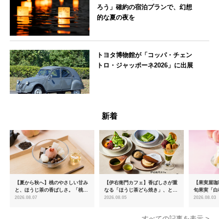
ろう」確約の宿泊プランで、幻想
的な夏の夜を
東京都
トヨタ博物館が「コッパ・チェン
トロ・ジャッポーネ2026」に出展
愛知県
新着
【夏から秋へ】桃のやさしい甘み
【伊右衛門カフェ】香ばしさが重
【果実屋珈
と、ほうじ茶の香ばしさ。「桃と
なる「ほうじ茶どら焼き」、とろ
旬果実「白
ほうじ茶のあんみつ」を8月中旬
ける「宇治抹茶ティラミス」が新
限定販売
2026.08.07
2026.08.05
2026.08.03
より期間限定販売
登場
すべての記事を表示 >