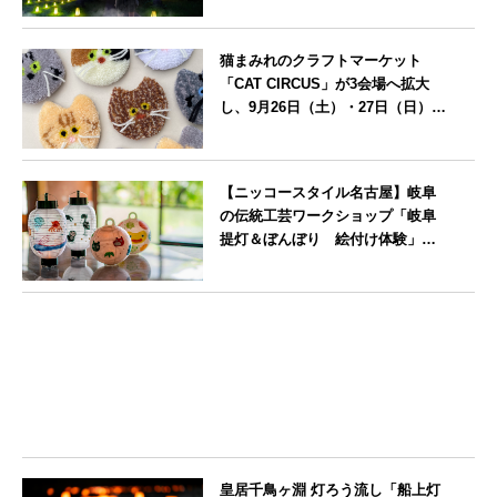
北海道
猫まみれのクラフトマーケット
「CAT CIRCUS」が3会場へ拡大
し、9月26日（土）・27日（日）に
愛知県瀬戸市で開催
愛知県
【ニッコースタイル名古屋】岐阜
の伝統工芸ワークショップ「岐阜
提灯＆ぼんぼり 絵付け体験」を7
月25日に開催
愛知県
皇居千鳥ヶ淵 灯ろう流し「船上灯