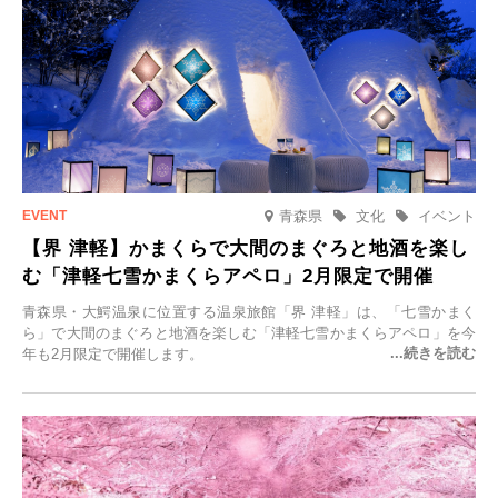
青森県
文化
イベント
【界 津軽】かまくらで大間のまぐろと地酒を楽し
む「津軽七雪かまくらアペロ」2月限定で開催
青森県・大鰐温泉に位置する温泉旅館「界 津軽」は、「七雪かまく
ら」で大間のまぐろと地酒を楽しむ「津軽七雪かまくらアペロ」を今
年も2月限定で開催します。