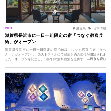
滋賀県
日本情報
滋賀県長浜市に一日一組限定の宿「つなぐ宿喜兵
衛」がオープン
滋賀県長浜市に一日一組限定の宿泊施設「つなぐ宿喜兵衛（きへ
え）」がオープンし、楽天トラベルにて宿泊予約の受付が開始されま
した。オープンを記念し、1泊2日の無料宿泊を提供するキャンペーン
「＃一日一組限定の宿で一生に一度の思い出旅」を実施します。一日
一組限定の宿だからこそ叶う、大切な人との特別な時間を体験いただ
けます。