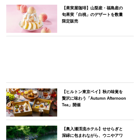
--
【果実屋珈琲】山梨産・福島産の
旬果実「白桃」のデザートを数量
限定販売
東京都
【ヒルトン東京ベイ】秋の味覚を
贅沢に味わう「Autumn Afternoon
Tea」開催
東京都
【奥入瀬渓流ホテル】せせらぎと
深緑に包まれながら、ウニやアワ