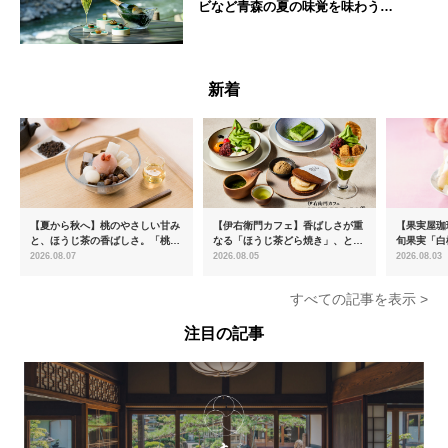
ビなど青森の夏の味覚を味わうフ
レンチディナーコース
青森県
新着
【夏から秋へ】桃のやさしい甘み
【伊右衛門カフェ】香ばしさが重
【果実屋珈
と、ほうじ茶の香ばしさ。「桃と
なる「ほうじ茶どら焼き」、とろ
旬果実「白
ほうじ茶のあんみつ」を8月中旬
ける「宇治抹茶ティラミス」が新
限定販売
2026.08.07
2026.08.05
2026.08.03
より期間限定販売
登場
すべての記事を表示 >
注目の記事