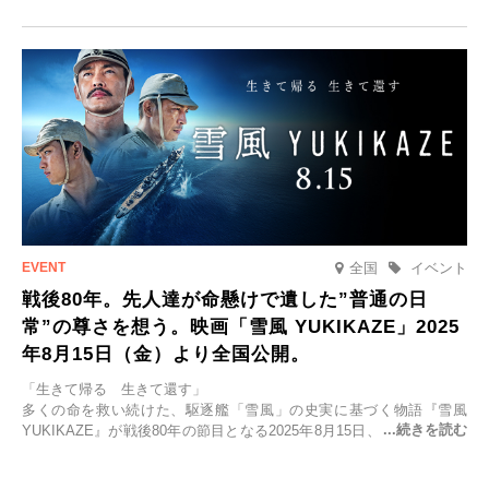
「SPACIA X NIKKO CRUISERが紡ぐ 早朝紅葉鑑賞の旅」を企画、
2025年9月12日(金)より発売いたします。
全国
イベント
戦後80年。先人達が命懸けで遺した”普通の日
常”の尊さを想う。映画「雪風 YUKIKAZE」2025
年8月15日（金）より全国公開。
「生きて帰る 生きて還す」
多くの命を救い続けた、駆逐艦「雪風」の史実に基づく物語『雪風
YUKIKAZE』が戦後80年の節目となる2025年8月15日、全国公開され
る。公開に先立ちソニー・ピクチャーズ試写室でマスコミ先行試写会
が行われた。