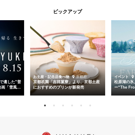
太平洋戦争中に実在した駆逐艦「雪風」。戦場で海に投げ出された多
ピックアップ
くの仲間の命を救い帰還させ、戦後まで生き抜き「幸運艦」と呼ばれ
た雪風と、激動の時代を懸命に生きる人々の姿を壮大なスケールで描
く。
主演は「雪風」の艦長・寺澤一利を演じる竹野内豊。先任伍長・早瀬
幸平を玉木宏が演じるほか、奥平大兼、田中麗奈、石丸幹二、益岡徹
など実力派俳優が共演。そして戦艦大和と運命を共にした帝国海軍・
第二艦隊司令長官、伊藤整一を中井貴一が圧倒的な存在感で演じ切
る。
時代が再び、分断と暴力に揺れる現代。本作は「同じ過ちを繰り返す
道を歩んではいないか」と、彼らが命をかけて守りたいと願っ
お土産・記念品
食べ物
京都府
イベント
た”今”を生きる私達に問いかける。戦後80年、戦争の記憶が薄れゆく
で遺した”普
京都祇園「吉祥菓寮」より、京都土産
松原湖の氷
今だからこそ、尊い平和の価値を未来に繋ぐ作品『雪風 YUKIKAZE』
映画「雪風
におすすめのプリンが新発売
ー“The Fro
15日（金）よ
を多くの方にご覧いただきたい。