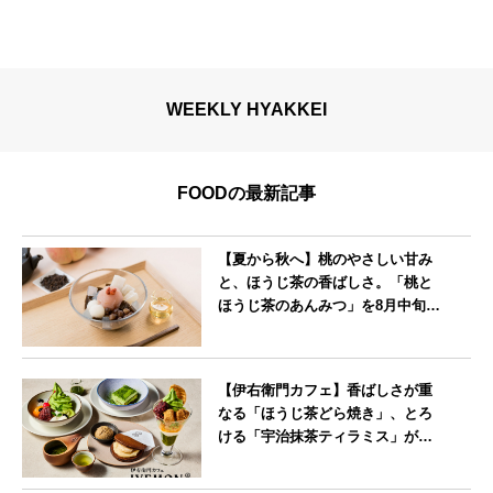
WEEKLY HYAKKEI
FOODの最新記事
【夏から秋へ】桃のやさしい甘み
と、ほうじ茶の香ばしさ。「桃と
ほうじ茶のあんみつ」を8月中旬よ
り期間限定販売
--
【伊右衛門カフェ】香ばしさが重
なる「ほうじ茶どら焼き」、とろ
ける「宇治抹茶ティラミス」が新
登場