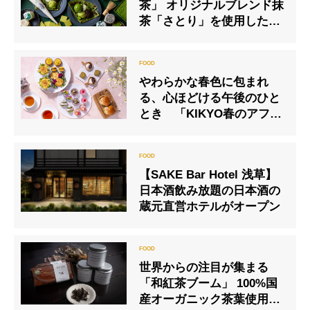
茶」 オリジナルブレンド抹
茶「さとり」を使用した濃
茶スイーツ専門店がオープ
ン
やわらかな春色に包まれ
る、心ほどける午後のひと
とき 「KIKYO春のアフタ
ヌーンティー」3月15日(日)
より販売開始
【SAKE Bar Hotel 浅草】
日本酒飲み放題の日本酒の
蔵元直営ホテルがオープン
世界からの注目が集まる
「和紅茶ブーム」 100%国
産オーガニック茶葉使用の