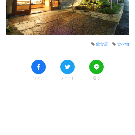
飲食店
食べ物
シェア
ツイート
送る