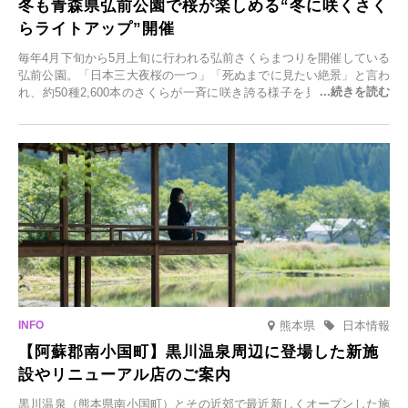
冬も青森県弘前公園で桜が楽しめる“冬に咲くさく
らライトアップ”開催
毎年4月下旬から5月上旬に行われる弘前さくらまつりを開催している
弘前公園。「日本三大夜桜の一つ」「死ぬまでに見たい絶景」と言わ
れ、約50種2,600本のさくらが一斉に咲き誇る様子を見に、世界中か
ら観光客が集う人気スポットです。雪の見頃に合わせて2025年12月1
日(月)～2026年2月28日(土)の期間、「冬に咲くさくらライトアップ」
を開催します。
熊本県
日本情報
【阿蘇郡南小国町】黒川温泉周辺に登場した新施
設やリニューアル店のご案内
黒川温泉（熊本県南小国町）とその近郊で最近新しくオープンした施