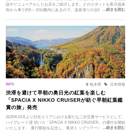
設やリニューアルしたお店をご紹介します。どのスポットも黒川温泉
街から車で約5～10分圏内にあるので、温泉巡りの合間に気軽に立ち
寄れます。老舗旅館が手掛ける新店舗や、自然豊かな里山カフェ、地
元食材にこだわったレストランなど、多彩な魅力が満載です。黒川温
泉の新たな楽しみとしてチェックしてみてください。
栃木県
日本情報
渋滞を避けて早朝の奥日光の紅葉を楽しむ
「SPACIA X NIKKO CRUISERが紡ぐ早朝紅葉鑑
賞の旅」発売
2025年10月より日光エリアにおける新たな二次交通サービスとして、
ハイグレード貸 切バス「SPACIA X NIKKO CRUISER」の運行を開始
いたします。 運行開始を記念し、東武トップツアーズ株式会社では