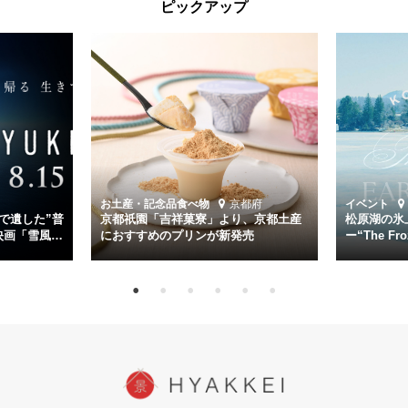
ピックアップ
くの仲間の命を救い帰還させ、戦後まで生き抜き「幸運艦」と呼ばれ
た雪風と、激動の時代を懸命に生きる人々の姿を壮大なスケールで描
く。
主演は「雪風」の艦長・寺澤一利を演じる竹野内豊。先任伍長・早瀬
幸平を玉木宏が演じるほか、奥平大兼、田中麗奈、石丸幹二、益岡徹
など実力派俳優が共演。そして戦艦大和と運命を共にした帝国海軍・
第二艦隊司令長官、伊藤整一を中井貴一が圧倒的な存在感で演じ切
る。
時代が再び、分断と暴力に揺れる現代。本作は「同じ過ちを繰り返す
道を歩んではいないか」と、彼らが命をかけて守りたいと願っ
お土産・記念品
食べ物
京都府
イベント
た”今”を生きる私達に問いかける。戦後80年、戦争の記憶が薄れゆく
で遺した”普
京都祇園「吉祥菓寮」より、京都土産
松原湖の氷
今だからこそ、尊い平和の価値を未来に繋ぐ作品『雪風 YUKIKAZE』
映画「雪風
におすすめのプリンが新発売
ー“The Fro
15日（金）よ
を多くの方にご覧いただきたい。