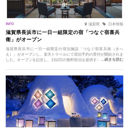
滋賀県
日本情報
滋賀県長浜市に一日一組限定の宿「つなぐ宿喜兵
衛」がオープン
滋賀県長浜市に一日一組限定の宿泊施設「つなぐ宿喜兵衛（きへ
え）」がオープンし、楽天トラベルにて宿泊予約の受付が開始されま
した。オープンを記念し、1泊2日の無料宿泊を提供するキャンペーン
「＃一日一組限定の宿で一生に一度の思い出旅」を実施します。一日
一組限定の宿だからこそ叶う、大切な人との特別な時間を体験いただ
けます。