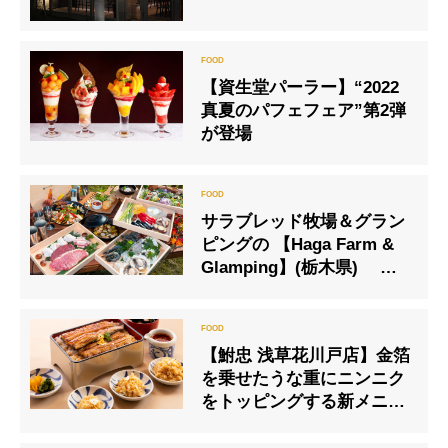
【資生堂パーラー】“2022
真夏のパフェフェア”第2弾
が登場
サラブレッド牧場＆グラン
ピングの 【Haga Farm &
Glamping】(栃木県) 月
夜と紅葉を楽しむ「秋のグ
ルメBBQ」提供スタート
【鮒忠 浅草花川戸店】金箔
を乗せたうな重にニンニク
をトッピングする新メニュ
ー『プラチナにんにく うな
重』が登場