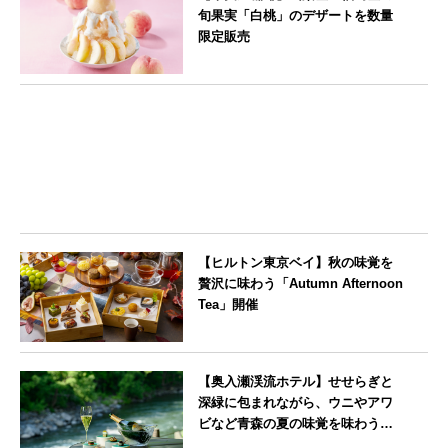
旬果実「白桃」のデザートを数量
限定販売
東京都
【ヒルトン東京ベイ】秋の味覚を
贅沢に味わう「Autumn Afternoon
Tea」開催
東京都
【奥入瀬渓流ホテル】せせらぎと
深緑に包まれながら、ウニやアワ
ビなど青森の夏の味覚を味わうフ
レンチディナーコース