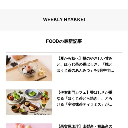
WEEKLY HYAKKEI
FOODの最新記事
【夏から秋へ】桃のやさしい甘み
と、ほうじ茶の香ばしさ。「桃と
ほうじ茶のあんみつ」を8月中旬よ
り期間限定販売
--
【伊右衛門カフェ】香ばしさが重
なる「ほうじ茶どら焼き」、とろ
ける「宇治抹茶ティラミス」が新
登場
--
【果実屋珈琲】山梨産・福島産の