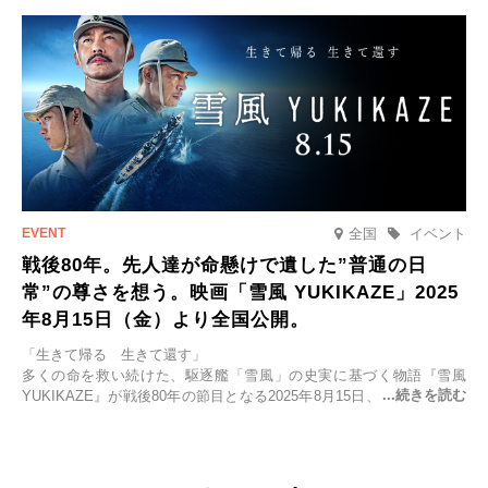
全国
イベント
戦後80年。先人達が命懸けで遺した”普通の日
常”の尊さを想う。映画「雪風 YUKIKAZE」2025
年8月15日（金）より全国公開。
「生きて帰る 生きて還す」
多くの命を救い続けた、駆逐艦「雪風」の史実に基づく物語『雪風
YUKIKAZE』が戦後80年の節目となる2025年8月15日、全国公開され
る。公開に先立ちソニー・ピクチャーズ試写室でマスコミ先行試写会
が行われた。
太平洋戦争中に実在した駆逐艦「雪風」。戦場で海に投げ出された多