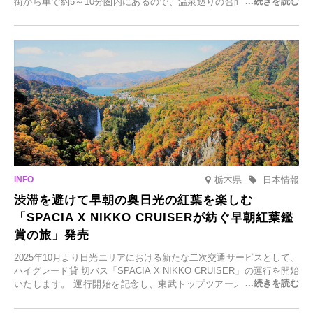
街から車で約5～10分圏内にあるので、温泉巡りの合間に気軽に立ち
寄れます。老舗旅館が手掛ける新店舗や、自然豊かな里山カフェ、地
元食材にこだわったレストランなど、多彩な魅力が満載です。黒川温
泉の新たな楽しみとしてチェックしてみてください。
栃木県
日本情報
渋滞を避けて早朝の奥日光の紅葉を楽しむ
「SPACIA X NIKKO CRUISERが紡ぐ早朝紅葉鑑
賞の旅」発売
2025年10月より日光エリアにおける新たな二次交通サービスとして、
ハイグレード貸 切バス「SPACIA X NIKKO CRUISER」の運行を開始
いたします。 運行開始を記念し、東武トップツアーズ株式会社では
「SPACIA X NIKKO CRUISERが紡ぐ 早朝紅葉鑑賞の旅」を企画、
2025年9月12日(金)より発売いたします。