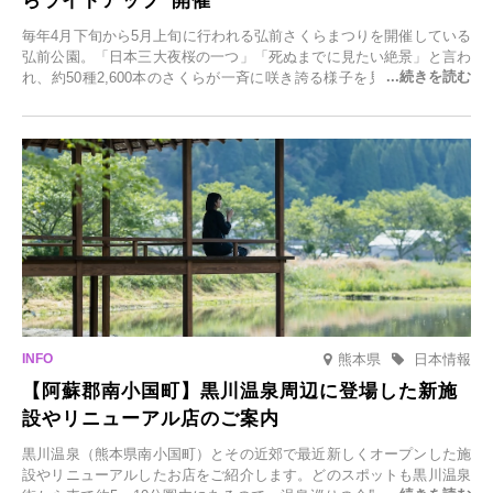
らライトアップ”開催
毎年4月下旬から5月上旬に行われる弘前さくらまつりを開催している
弘前公園。「日本三大夜桜の一つ」「死ぬまでに見たい絶景」と言わ
れ、約50種2,600本のさくらが一斉に咲き誇る様子を見に、世界中か
ら観光客が集う人気スポットです。雪の見頃に合わせて2025年12月1
日(月)～2026年2月28日(土)の期間、「冬に咲くさくらライトアップ」
を開催します。
熊本県
日本情報
【阿蘇郡南小国町】黒川温泉周辺に登場した新施
設やリニューアル店のご案内
黒川温泉（熊本県南小国町）とその近郊で最近新しくオープンした施
設やリニューアルしたお店をご紹介します。どのスポットも黒川温泉