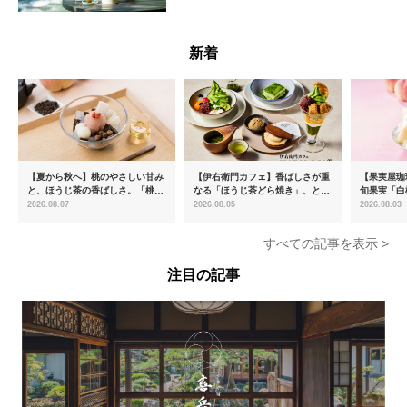
青森県
新着
【夏から秋へ】桃のやさしい甘み
【伊右衛門カフェ】香ばしさが重
【果実屋珈
と、ほうじ茶の香ばしさ。「桃と
なる「ほうじ茶どら焼き」、とろ
旬果実「白
ほうじ茶のあんみつ」を8月中旬
ける「宇治抹茶ティラミス」が新
限定販売
2026.08.07
2026.08.05
2026.08.03
より期間限定販売
登場
すべての記事を表示 >
注目の記事