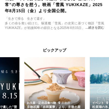
常”の尊さを想う。映画「雪風 YUKIKAZE」2025
年8月15日（金）より全国公開。
「生きて帰る 生きて還す」
多くの命を救い続けた、駆逐艦「雪風」の史実に基づく物語『雪風
YUKIKAZE』が戦後80年の節目となる2025年8月15日、全国公開され
る。公開に先立ちソニー・ピクチャーズ試写室でマスコミ先行試写会
が行われた。
太平洋戦争中に実在した駆逐艦「雪風」。戦場で海に投げ出された多
ピックアップ
くの仲間の命を救い帰還させ、戦後まで生き抜き「幸運艦」と呼ばれ
た雪風と、激動の時代を懸命に生きる人々の姿を壮大なスケールで描
く。
主演は「雪風」の艦長・寺澤一利を演じる竹野内豊。先任伍長・早瀬
幸平を玉木宏が演じるほか、奥平大兼、田中麗奈、石丸幹二、益岡徹
など実力派俳優が共演。そして戦艦大和と運命を共にした帝国海軍・
第二艦隊司令長官、伊藤整一を中井貴一が圧倒的な存在感で演じ切
る。
時代が再び、分断と暴力に揺れる現代。本作は「同じ過ちを繰り返す
道を歩んではいないか」と、彼らが命をかけて守りたいと願っ
お土産・記念品
食べ物
京都府
イベント
た”今”を生きる私達に問いかける。戦後80年、戦争の記憶が薄れゆく
で遺した”普
京都祇園「吉祥菓寮」より、京都土産
松原湖の氷