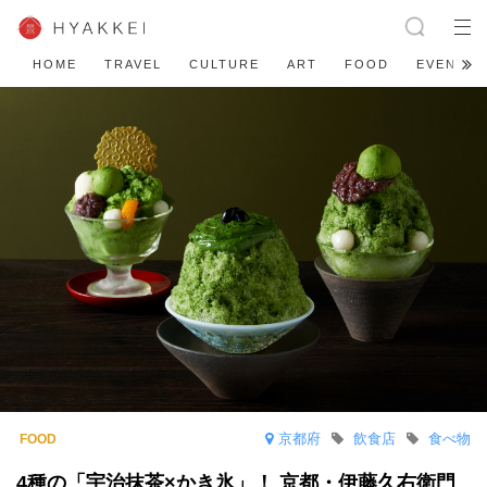
HOME
TRAVEL
CULTURE
ART
FOOD
EVENT
京都府
飲食店
食べ物
4種の「宇治抹茶×かき氷」！ 京都・伊藤久右衛門