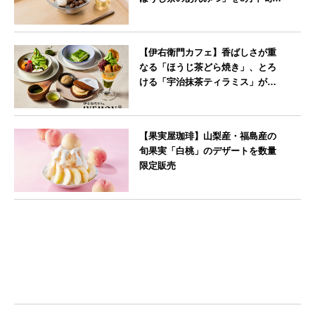
り期間限定販売
--
【伊右衛門カフェ】香ばしさが重
なる「ほうじ茶どら焼き」、とろ
ける「宇治抹茶ティラミス」が新
登場
--
【果実屋珈琲】山梨産・福島産の
旬果実「白桃」のデザートを数量
限定販売
東京都