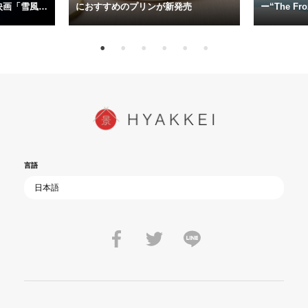
今だからこそ、尊い平和の価値を未来に繋ぐ作品『雪風 YUKIKAZE』
映画「雪風
におすすめのプリンが新発売
ー“The Fro
15日（金）よ
を多くの方にご覧いただきたい。
言語