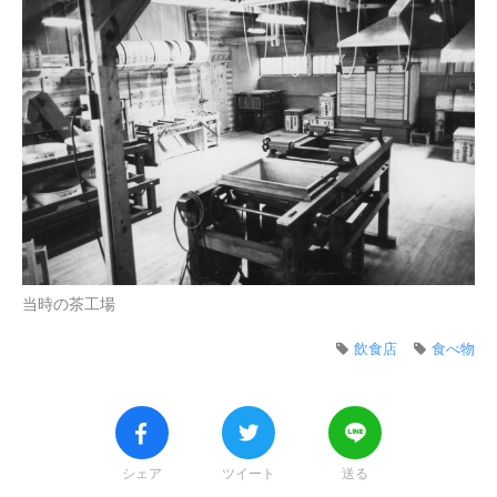
当時の茶工場
飲食店
食べ物
シェア
ツイート
送る