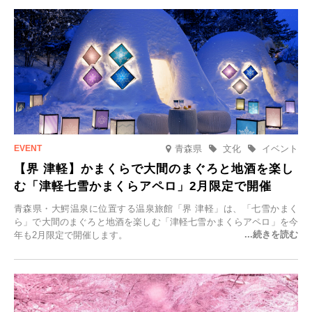
けます。
青森県
文化
イベント
【界 津軽】かまくらで大間のまぐろと地酒を楽し
む「津軽七雪かまくらアペロ」2月限定で開催
青森県・大鰐温泉に位置する温泉旅館「界 津軽」は、「七雪かまく
ら」で大間のまぐろと地酒を楽しむ「津軽七雪かまくらアペロ」を今
年も2月限定で開催します。