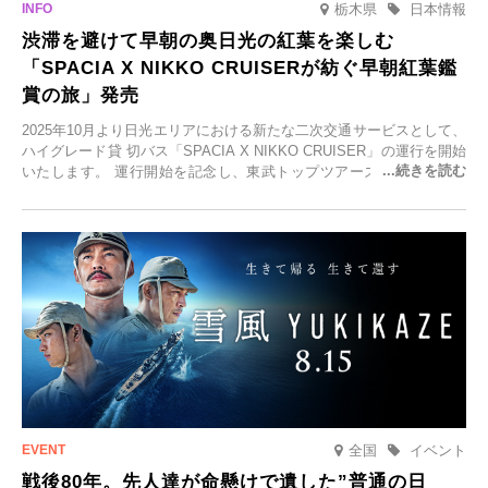
栃木県
日本情報
渋滞を避けて早朝の奥日光の紅葉を楽しむ
「SPACIA X NIKKO CRUISERが紡ぐ早朝紅葉鑑
賞の旅」発売
2025年10月より日光エリアにおける新たな二次交通サービスとして、
ハイグレード貸 切バス「SPACIA X NIKKO CRUISER」の運行を開始
いたします。 運行開始を記念し、東武トップツアーズ株式会社では
「SPACIA X NIKKO CRUISERが紡ぐ 早朝紅葉鑑賞の旅」を企画、
2025年9月12日(金)より発売いたします。
全国
イベント
戦後80年。先人達が命懸けで遺した”普通の日