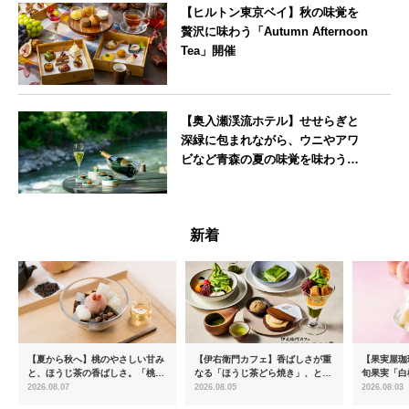
【ヒルトン東京ベイ】秋の味覚を
贅沢に味わう「Autumn Afternoon
Tea」開催
東京都
【奥入瀬渓流ホテル】せせらぎと
深緑に包まれながら、ウニやアワ
ビなど青森の夏の味覚を味わうフ
レンチディナーコース
青森県
新着
【夏から秋へ】桃のやさしい甘み
【伊右衛門カフェ】香ばしさが重
【果実屋珈
と、ほうじ茶の香ばしさ。「桃と
なる「ほうじ茶どら焼き」、とろ
旬果実「白
ほうじ茶のあんみつ」を8月中旬
ける「宇治抹茶ティラミス」が新
限定販売
2026.08.07
2026.08.05
2026.08.03
より期間限定販売
登場