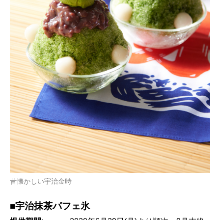
昔懐かしい宇治金時
■宇治抹茶パフェ氷