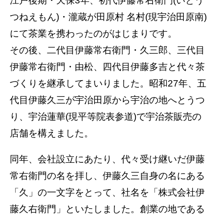
江戸後期・天保3年、初代伊藤常右衛門(いとう
つねえもん)・瀧蔵が田原村 名村(現宇治田原南)
にて茶業を携わったのがはじまりです。
その後、二代目伊藤常右衛門・久三郎、三代目
伊藤常右衛門・由松、四代目伊藤多吉と代々茶
づくりを継承してまいりました。昭和27年、五
代目伊藤久三が宇治田原から宇治の地へとうつ
り、宇治蓮華(現平等院表参道)で宇治茶販売の
店舗を構えました。
同年、会社設立にあたり、代々受け継いだ伊藤
常右衛門の名を拝し、伊藤久三自身の名にある
「久」の一文字をとって、社名を「株式会社伊
藤久右衛門」といたしました。創業の地である