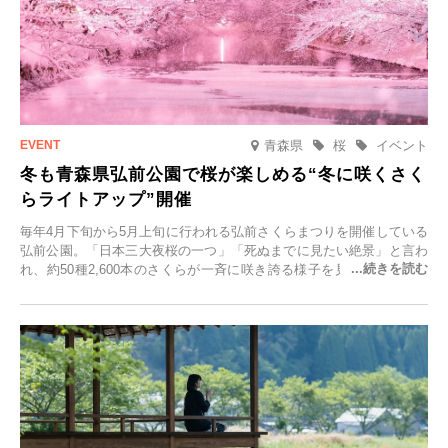
青森県
桜
イベント
冬も青森県弘前公園で桜が楽しめる“冬に咲くさく
らライトアップ”開催
毎年4月下旬から5月上旬に行われる弘前さくらまつりを開催している
弘前公園。「日本三大夜桜の一つ」「死ぬまでに見たい絶景」と言わ
れ、約50種2,600本のさくらが一斉に咲き誇る様子を見に、世界中か
ら観光客が集う人気スポットです。雪の見頃に合わせて2025年12月1
日(月)～2026年2月28日(土)の期間、「冬に咲くさくらライトアップ」
を開催します。