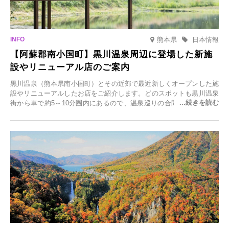
熊本県
日本情報
【阿蘇郡南小国町】黒川温泉周辺に登場した新施
設やリニューアル店のご案内
黒川温泉（熊本県南小国町）とその近郊で最近新しくオープンした施
設やリニューアルしたお店をご紹介します。どのスポットも黒川温泉
街から車で約5～10分圏内にあるので、温泉巡りの合間に気軽に立ち
寄れます。老舗旅館が手掛ける新店舗や、自然豊かな里山カフェ、地
元食材にこだわったレストランなど、多彩な魅力が満載です。黒川温
泉の新たな楽しみとしてチェックしてみてください。