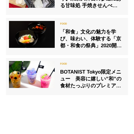
る甘味処 手焼きせんべい作
り体験を12月末まで実施
「和食」文化の魅力を学
び、味わい、体験する「京
都・和食の祭典」2020開
催！
BOTANIST Tokyo限定メニ
ュー 美容に嬉しい”和”の
食材たっぷりのプレミアム
メニュー7月23日(木)より提
供開始