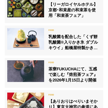
【リーガロイヤルホテル】
京都･和束産の和束茶を使
用「和束茶フェア」
乳酸菌を配合した「くず餅
乳酸菌®入りかき氷 ダブル
キウイ」船橋屋特製かき氷
をBE:SIDE表参道店で限定
販売
茶寮FUKUCHAにて、五感
で楽しむ『焙煎茶フェア』
を2026年1月15日より開催
【ありおりはべりいまそか
り】東京大神宮の参道にあ