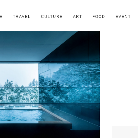
京都
28スポット
E
TRAVEL
CULTURE
ART
FOOD
EVENT