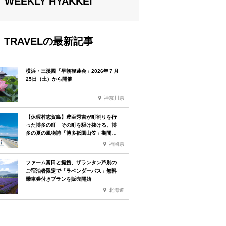
WEEKLY HYAKKEI
TRAVELの最新記事
横浜・三溪園「早朝観蓮会」2026年７月
25日（土）から開催
神奈川県
【休暇村志賀島】豊臣秀吉が町割りを行
った博多の町 その町を駆け抜ける、博
多の夏の風物詩「博多祇園山笠」期間中
お子様の宿泊料金無料
福岡県
ファーム富田と提携、ザランタン芦別の
ご宿泊者限定で「ラベンダーバス」無料
乗車券付きプランを販売開始
北海道