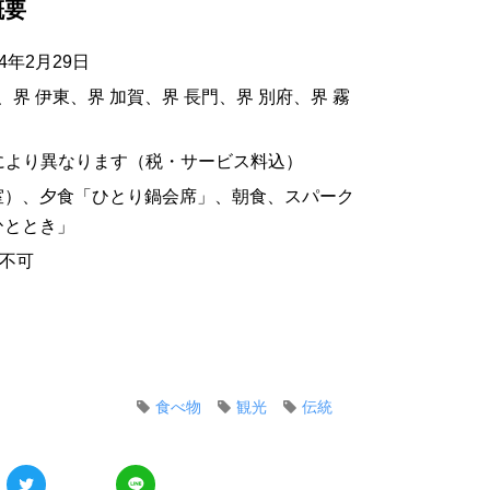
概要
24年2月29日
、界 伊東、界 加賀、界 長門、界 別府、界 霧
施設により異なります（税・サービス料込）
室）、夕食「ひとり鍋会席」、朝食、スパーク
ひととき」
は不可
食べ物
観光
伝統