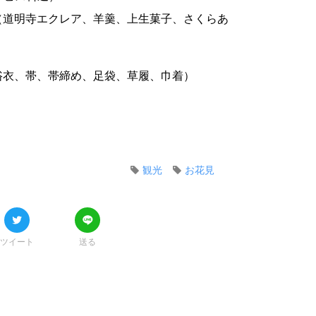
（道明寺エクレア、羊羹、上生菓子、さくらあ
浴衣、帯、帯締め、足袋、草履、巾着）
観光
お花見
ツイート
送る