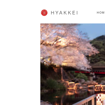
北海道
SHOPPING
62スポット
2
HOM
JP info