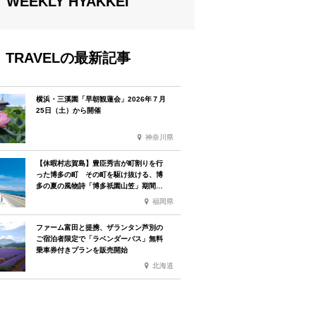
WEEKLY HYAKKEI
TRAVELの最新記事
横浜・三溪園「早朝観蓮会」2026年７月
25日（土）から開催
神奈川県
【休暇村志賀島】豊臣秀吉が町割りを行
った博多の町 その町を駆け抜ける、博
多の夏の風物詩「博多祇園山笠」期間中
お子様の宿泊料金無料
福岡県
ファーム富田と提携、ザランタン芦別の
ご宿泊者限定で「ラベンダーバス」無料
乗車券付きプランを販売開始
北海道