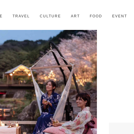
京都
28スポット
E
TRAVEL
CULTURE
ART
FOOD
EVENT