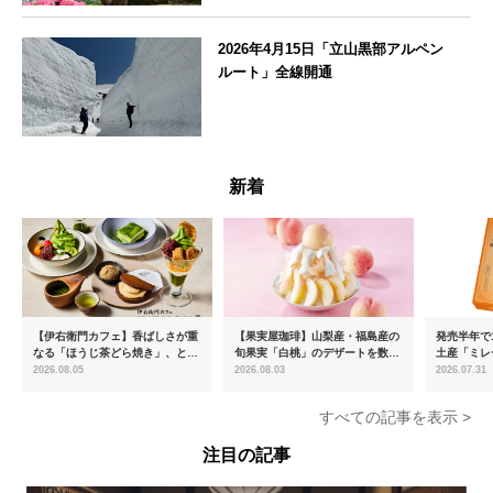
神奈川県
2026年4月15日「立山黒部アルペン
ルート」全線開通
富山県
新着
【伊右衛門カフェ】香ばしさが重
【果実屋珈琲】山梨産・福島産の
発売半年で1
なる「ほうじ茶どら焼き」、とろ
旬果実「白桃」のデザートを数量
土産「ミレ
ける「宇治抹茶ティラミス」が新
限定販売
新フレーバ
2026.08.05
2026.08.03
2026.07.31
登場
を8月より
すべての記事を表示 >
注目の記事