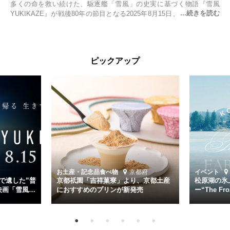
多くの命を救い続けた、駆逐艦「雪風」の史実に基づく物語『雪風
YUKIKAZE』が戦後80年の節目となる2025年8月15日、全国公開され
る。公開に先立ちソニー・ピクチャーズ試写室でマスコミ先行試写会
が行われた。
太平洋戦争中に実在した駆逐艦「雪風」。戦場で海に投げ出された多
ピックアップ
くの仲間の命を救い帰還させ、戦後まで生き抜き「幸運艦」と呼ばれ
た雪風と、激動の時代を懸命に生きる人々の姿を壮大なスケールで描
く。
主演は「雪風」の艦長・寺澤一利を演じる竹野内豊。先任伍長・早瀬
幸平を玉木宏が演じるほか、奥平大兼、田中麗奈、石丸幹二、益岡徹
など実力派俳優が共演。そして戦艦大和と運命を共にした帝国海軍・
第二艦隊司令長官、伊藤整一を中井貴一が圧倒的な存在感で演じ切
る。
時代が再び、分断と暴力に揺れる現代。本作は「同じ過ちを繰り返す
道を歩んではいないか」と、彼らが命をかけて守りたいと願っ
お土産・記念品
食べ物
京都府
イベント
た”今”を生きる私達に問いかける。戦後80年、戦争の記憶が薄れゆく
で遺した”普
京都祇園「吉祥菓寮」より、京都土産
松原湖の氷
今だからこそ、尊い平和の価値を未来に繋ぐ作品『雪風 YUKIKAZE』
映画「雪風
におすすめのプリンが新発売
ー“The Fro
15日（金）よ
を多くの方にご覧いただきたい。