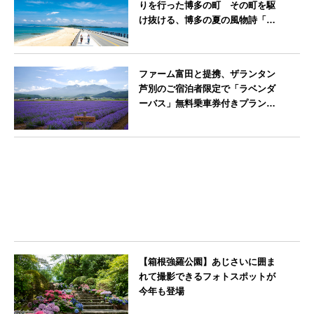
りを行った博多の町 その町を駆
け抜ける、博多の夏の風物詩「博
多祇園山笠」期間中お子様の宿泊
料金無料
福岡県
ファーム富田と提携、ザランタン
芦別のご宿泊者限定で「ラベンダ
ーバス」無料乗車券付きプランを
販売開始
北海道
【箱根強羅公園】あじさいに囲ま
れて撮影できるフォトスポットが
今年も登場