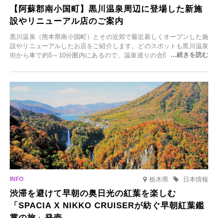
【阿蘇郡南小国町】黒川温泉周辺に登場した新施
設やリニューアル店のご案内
黒川温泉（熊本県南小国町）とその近郊で最近新しくオープンした施
設やリニューアルしたお店をご紹介します。どのスポットも黒川温泉
街から車で約5～10分圏内にあるので、温泉巡りの合間に気軽に立ち
寄れます。老舗旅館が手掛ける新店舗や、自然豊かな里山カフェ、地
元食材にこだわったレストランなど、多彩な魅力が満載です。黒川温
泉の新たな楽しみとしてチェックしてみてください。
栃木県
日本情報
渋滞を避けて早朝の奥日光の紅葉を楽しむ
「SPACIA X NIKKO CRUISERが紡ぐ早朝紅葉鑑
賞の旅」発売