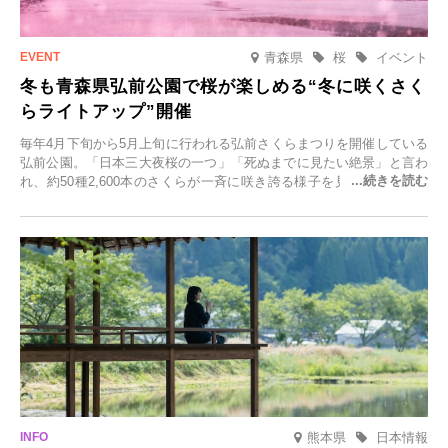
青森県
桜
イベント
冬も青森県弘前公園で桜が楽しめる“冬に咲くさく
らライトアップ”開催
毎年4月下旬から5月上旬に行われる弘前さくらまつりを開催している
弘前公園。「日本三大夜桜の一つ」「死ぬまでに見たい絶景」と言わ
れ、約50種2,600本のさくらが一斉に咲き誇る様子を見に、世界中か
ら観光客が集う人気スポットです。雪の見頃に合わせて2025年12月1
日(月)～2026年2月28日(土)の期間、「冬に咲くさくらライトアップ」
を開催します。
熊本県
日本情報