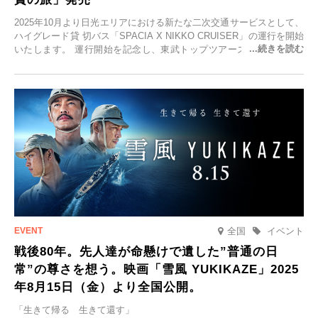
2025年10月より日光エリアにおける新たな二次交通サービスとして、
ハイグレード貸 切バス「SPACIA X NIKKO CRUISER」の運行を開始
いたします。 運行開始を記念し、東武トップツアーズ株式会社では
「SPACIA X NIKKO CRUISERが紡ぐ 早朝紅葉鑑賞の旅」を企画、
2025年9月12日(金)より発売いたします。
全国
イベント
戦後80年。先人達が命懸けで遺した”普通の日
常”の尊さを想う。映画「雪風 YUKIKAZE」2025
年8月15日（金）より全国公開。
「生きて帰る 生きて還す」