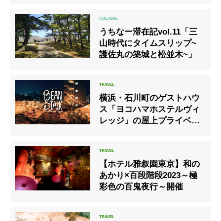
レッシュするグランピング
ステイ」
うちなー滞在記vol.11「三
山時代にタイムスリップ~
護佐丸の築城と松並木~」
横浜・石川町のゲストハウ
ス「ヨコハマホステルヴィ
レッジ」の屋上プライベー
トガーデンがグランピング
テントを設置した
『BEANSTALK(ビーンスト
【ホテル雅叙園東京】和の
ーク)』としてリニューア
あかり×百段階段2023～極
ル
彩色の百鬼夜行～開催