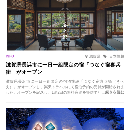
滋賀県
日本情報
滋賀県長浜市に一日一組限定の宿「つなぐ宿喜兵
衛」がオープン
滋賀県長浜市に一日一組限定の宿泊施設「つなぐ宿喜兵衛（きへ
え）」がオープンし、楽天トラベルにて宿泊予約の受付が開始されま
した。オープンを記念し、1泊2日の無料宿泊を提供するキャンペーン
「＃一日一組限定の宿で一生に一度の思い出旅」を実施します。一日
一組限定の宿だからこそ叶う、大切な人との特別な時間を体験いただ
けます。