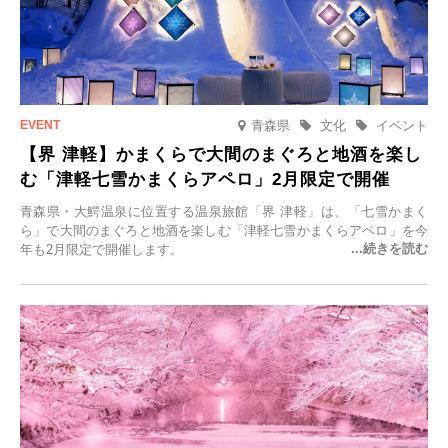
青森県
文化
イベント
【界 津軽】かまくらで大間のまぐろと地酒を楽し
む「津軽七雪かまくらアペロ」2月限定で開催
青森県・大鰐温泉に位置する温泉旅館「界 津軽」は、「七雪かまく
ら」で大間のまぐろと地酒を楽しむ「津軽七雪かまくらアペロ」を今
年も2月限定で開催します。