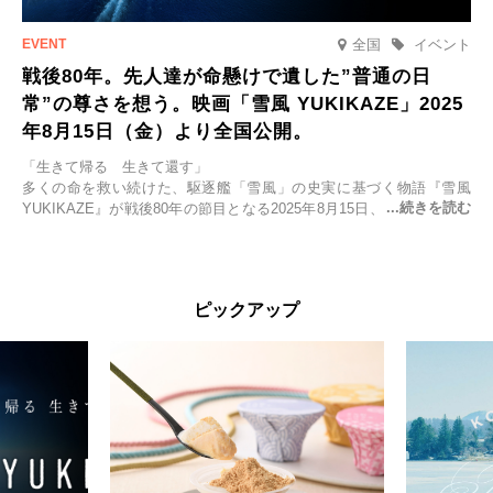
全国
イベント
戦後80年。先人達が命懸けで遺した”普通の日
常”の尊さを想う。映画「雪風 YUKIKAZE」2025
年8月15日（金）より全国公開。
「生きて帰る 生きて還す」
多くの命を救い続けた、駆逐艦「雪風」の史実に基づく物語『雪風
YUKIKAZE』が戦後80年の節目となる2025年8月15日、全国公開され
る。公開に先立ちソニー・ピクチャーズ試写室でマスコミ先行試写会
が行われた。
太平洋戦争中に実在した駆逐艦「雪風」。戦場で海に投げ出された多
ピックアップ
くの仲間の命を救い帰還させ、戦後まで生き抜き「幸運艦」と呼ばれ
た雪風と、激動の時代を懸命に生きる人々の姿を壮大なスケールで描
く。
主演は「雪風」の艦長・寺澤一利を演じる竹野内豊。先任伍長・早瀬
幸平を玉木宏が演じるほか、奥平大兼、田中麗奈、石丸幹二、益岡徹
など実力派俳優が共演。そして戦艦大和と運命を共にした帝国海軍・
第二艦隊司令長官、伊藤整一を中井貴一が圧倒的な存在感で演じ切
る。