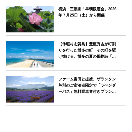
横浜・三溪園「早朝観蓮会」2026
年７月25日（土）から開催
神奈川県
【休暇村志賀島】豊臣秀吉が町割
りを行った博多の町 その町を駆
け抜ける、博多の夏の風物詩「博
多祇園山笠」期間中お子様の宿泊
料金無料
福岡県
ファーム富田と提携、ザランタン
芦別のご宿泊者限定で「ラベンダ
ーバス」無料乗車券付きプランを
販売開始
北海道