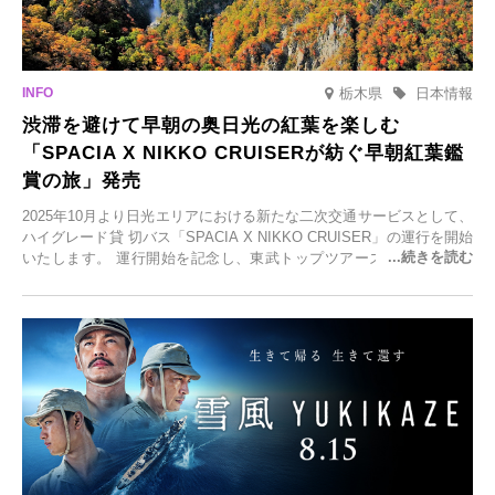
栃木県
日本情報
渋滞を避けて早朝の奥日光の紅葉を楽しむ
「SPACIA X NIKKO CRUISERが紡ぐ早朝紅葉鑑
賞の旅」発売
2025年10月より日光エリアにおける新たな二次交通サービスとして、
ハイグレード貸 切バス「SPACIA X NIKKO CRUISER」の運行を開始
いたします。 運行開始を記念し、東武トップツアーズ株式会社では
「SPACIA X NIKKO CRUISERが紡ぐ 早朝紅葉鑑賞の旅」を企画、
2025年9月12日(金)より発売いたします。