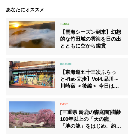
あなたにオススメ
【雲海シーズン到来】幻想
的な竹田城の雲海を日の出
とともに空から鑑賞
【東海道五十三次ふらっ
と-flat-完歩】Vol4.品川～
川崎宿 ＜後編＞ 今日は吉
原・堀之内
[三重県 鈴鹿の森庭園]樹齢
100年以上の「天の龍」
「地の龍」をはじめ、約
200本の梅の名木が立ち並