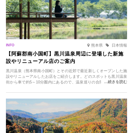
熊本県
日本情報
【阿蘇郡南小国町】黒川温泉周辺に登場した新施
設やリニューアル店のご案内
黒川温泉（熊本県南小国町）とその近郊で最近新しくオープンした施
設やリニューアルしたお店をご紹介します。どのスポットも黒川温泉
街から車で約5～10分圏内にあるので、温泉巡りの合間に気軽に立ち
寄れます。老舗旅館が手掛ける新店舗や、自然豊かな里山カフェ、地
元食材にこだわったレストランなど、多彩な魅力が満載です。黒川温
泉の新たな楽しみとしてチェックしてみてください。