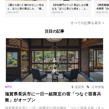
【夏から秋へ】桃のやさしい甘み
【伊右衛門カフェ】香ばしさが重
【果実屋珈
と、ほうじ茶の香ばしさ。「桃と
なる「ほうじ茶どら焼き」、とろ
旬果実「白
ほうじ茶のあんみつ」を8月中旬
ける「宇治抹茶ティラミス」が新
限定販売
2026.08.07
2026.08.05
2026.08.03
より期間限定販売
登場
すべての記事を表示 >
注目の記事
滋賀県
日本情報
滋賀県長浜市に一日一組限定の宿「つなぐ宿喜兵
衛」がオープン
滋賀県長浜市に一日一組限定の宿泊施設「つなぐ宿喜兵衛（きへ