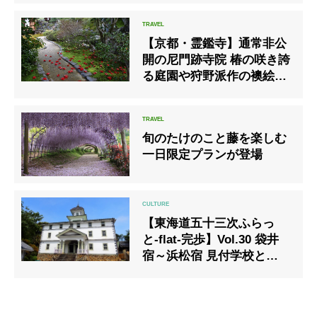
ぶ「鈴鹿の森庭園」を2月
15日から一般公開。
【京都・霊鑑寺】通常非公
開の尼門跡寺院 椿の咲き誇
る庭園や狩野派作の襖絵を
特別公開
旬のたけのこと藤を楽しむ
一日限定プランが登場
【東海道五十三次ふらっ
と-flat-完歩】Vol.30 袋井
宿～浜松宿 見付学校とか超
恋愛成就パワースポットと
か！