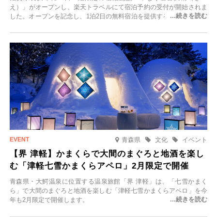
え）」がオープンし、楽天トラベルにて宿泊予約の受付が開始されま
した。オープンを記念し、1泊2日の無料宿泊を提供するキャンペーン
「＃一日一組限定の宿で一生に一度の思い出旅」を実施します。一日
一組限定の宿だからこそ叶う、大切な人との特別な時間を体験いただ
けます。
青森県
文化
イベント
【界 津軽】かまくらで大間のまぐろと地酒を楽し
む「津軽七雪かまくらアペロ」2月限定で開催
青森県・大鰐温泉に位置する温泉旅館「界 津軽」は、「七雪かまく
ら」で大間のまぐろと地酒を楽しむ「津軽七雪かまくらアペロ」を今
年も2月限定で開催します。