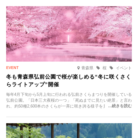
青森県
桜
イベント
冬も青森県弘前公園で桜が楽しめる“冬に咲くさく
らライトアップ”開催
毎年4月下旬から5月上旬に行われる弘前さくらまつりを開催している
弘前公園。「日本三大夜桜の一つ」「死ぬまでに見たい絶景」と言わ
れ、約50種2,600本のさくらが一斉に咲き誇る様子を見に、世界中か
ら観光客が集う人気スポットです。雪の見頃に合わせて2025年12月1
日(月)～2026年2月28日(土)の期間、「冬に咲くさくらライトアップ」
を開催します。