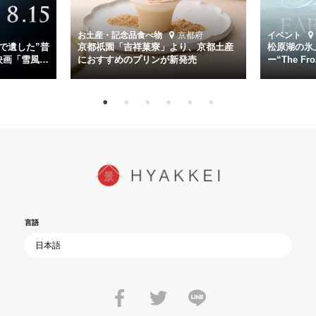
時代が再び、分断と暴力に揺れる現代。本作は「同じ過ちを繰り返す
道を歩んではいないか」と、彼らが命をかけて守りたいと願っ
お土産・記念品
食べ物
京都府
イベント
た”今”を生きる私達に問いかける。戦後80年、戦争の記憶が薄れゆく
で遺した”普
京都祇園「吉祥菓寮」より、京都土産
松原湖の氷
今だからこそ、尊い平和の価値を未来に繋ぐ作品『雪風 YUKIKAZE』
映画「雪風
におすすめのプリンが新発売
ー“The Fro
15日（金）よ
を多くの方にご覧いただきたい。
言語