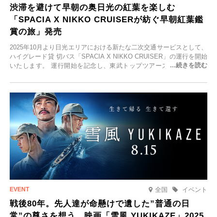
渋滞を避けて早朝の奥日光の紅葉を楽しむ
「SPACIA X NIKKO CRUISERが紡ぐ早朝紅葉鑑
賞の旅」発売
2025年10月より日光エリアにおける新たな二次交通サービスとして、
ハイグレード貸 切バス「SPACIA X NIKKO CRUISER」の運行を開始
いたします。 運行開始を記念し、東武トップツアーズ株式会社では
「SPACIA X NIKKO CRUISERが紡ぐ 早朝紅葉鑑賞の旅」を企画、
2025年9月12日(金)より発売いたします。
全国
イベント
戦後80年。先人達が命懸けで遺した”普通の日
常”の尊さを想う。映画「雪風 YUKIKAZE」2025