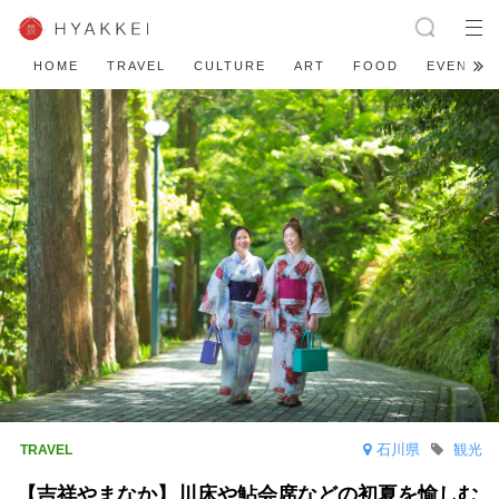
HOME
TRAVEL
CULTURE
ART
FOOD
EVENT
石川県
観光
【吉祥やまなか】川床や鮎会席などの初夏を愉しむ