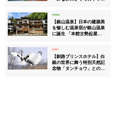
ツアー」
【銀山温泉】日本の建築美
を愉しむ温泉宿が銀山温泉
に誕生 「本館古勢起屋（ほ
んかんこせきや）」
【釧路プリンスホテル】白
銀の世界に舞う特別天然記
念物「タンチョウ」との神
秘的な出会いをプライベー
トガイドで