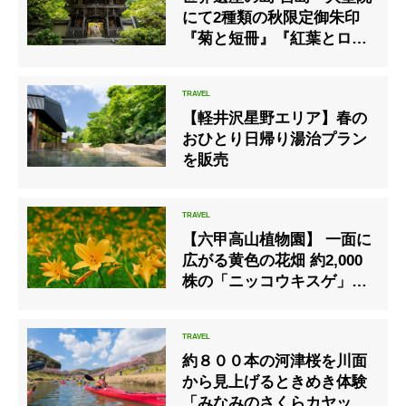
にて2種類の秋限定御朱印
『菊と短冊』『紅葉とロウ
ソク』の授与を開始しまし
た
【軽井沢星野エリア】春の
おひとり日帰り湯治プラン
を販売
【六甲高山植物園】 一面に
広がる黄色の花畑 約2,000
株の「ニッコウキスゲ」が
見頃です！
約８００本の河津桜を川面
から見上げるときめき体験
「みなみのさくらカヤック