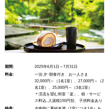
期間:
2025年6月1日～7月31日
料金:
一泊 夕･朝食付き お一人さま
32,000円～（1名1室）、27,000円～（2
名1室）、25,000円～（3名1室）
＊渓流を望む和室「楽」、税・サービ
ス料込､入湯税150円別、 子供料金あり
特典:
夕食時に夏純米酒（1室につき1合）を