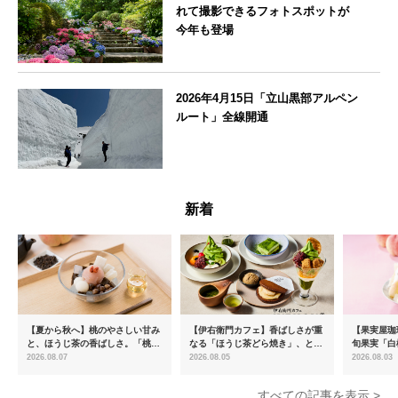
れて撮影できるフォトスポットが
今年も登場
神奈川県
2026年4月15日「立山黒部アルペン
ルート」全線開通
富山県
新着
【夏から秋へ】桃のやさしい甘み
【伊右衛門カフェ】香ばしさが重
【果実屋珈
と、ほうじ茶の香ばしさ。「桃と
なる「ほうじ茶どら焼き」、とろ
旬果実「白
ほうじ茶のあんみつ」を8月中旬
ける「宇治抹茶ティラミス」が新
限定販売
2026.08.07
2026.08.05
2026.08.03
より期間限定販売
登場
すべての記事を表示 >