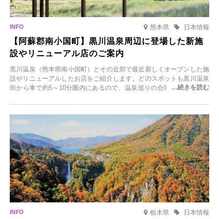
熊本県
日本情報
【阿蘇郡南小国町】黒川温泉周辺に登場した新施
設やリニューアル店のご案内
黒川温泉（熊本県南小国町）とその近郊で最近新しくオープンした施
設やリニューアルしたお店をご紹介します。どのスポットも黒川温泉
街から車で約5～10分圏内にあるので、温泉巡りの合間に気軽に立ち
寄れます。老舗旅館が手掛ける新店舗や、自然豊かな里山カフェ、地
元食材にこだわったレストランなど、多彩な魅力が満載です。黒川温
泉の新たな楽しみとしてチェックしてみてください。
栃木県
日本情報