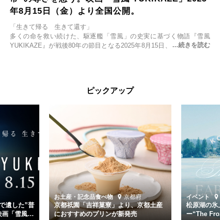
年8月15日（金）より全国公開。
「生きて帰る 生きて還す」
多くの命を救い続けた、駆逐艦「雪風」の史実に基づく物語『雪風
YUKIKAZE』が戦後80年の節目となる2025年8月15日、全国公開され
る。公開に先立ちソニー・ピクチャーズ試写室でマスコミ先行試写会
が行われた。
太平洋戦争中に実在した駆逐艦「雪風」。戦場で海に投げ出された多
ピックアップ
くの仲間の命を救い帰還させ、戦後まで生き抜き「幸運艦」と呼ばれ
た雪風と、激動の時代を懸命に生きる人々の姿を壮大なスケールで描
く。
主演は「雪風」の艦長・寺澤一利を演じる竹野内豊。先任伍長・早瀬
幸平を玉木宏が演じるほか、奥平大兼、田中麗奈、石丸幹二、益岡徹
など実力派俳優が共演。そして戦艦大和と運命を共にした帝国海軍・
第二艦隊司令長官、伊藤整一を中井貴一が圧倒的な存在感で演じ切
る。
時代が再び、分断と暴力に揺れる現代。本作は「同じ過ちを繰り返す
道を歩んではいないか」と、彼らが命をかけて守りたいと願っ
お土産・記念品
食べ物
京都府
イベント
た”今”を生きる私達に問いかける。戦後80年、戦争の記憶が薄れゆく
で遺した”普
京都祇園「吉祥菓寮」より、京都土産
松原湖の氷
今だからこそ、尊い平和の価値を未来に繋ぐ作品『雪風 YUKIKAZE』
映画「雪風
におすすめのプリンが新発売
ー“The Fro