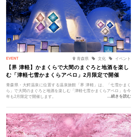
青森県
文化
イベント
【界 津軽】かまくらで大間のまぐろと地酒を楽し
む「津軽七雪かまくらアペロ」2月限定で開催
青森県・大鰐温泉に位置する温泉旅館「界 津軽」は、「七雪かまく
ら」で大間のまぐろと地酒を楽しむ「津軽七雪かまくらアペロ」を今
年も2月限定で開催します。