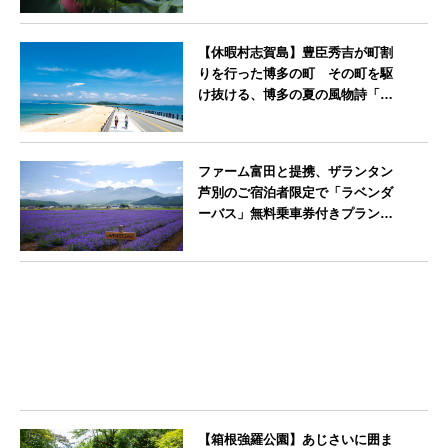
神奈川県
【休暇村志賀島】豊臣秀吉が町割
りを行った博多の町 その町を駆
け抜ける、博多の夏の風物詩「博
多祇園山笠」期間中お子様の宿泊
料金無料
福岡県
ファーム富田と提携、ザランタン
芦別のご宿泊者限定で「ラベンダ
ーバス」無料乗車券付きプランを
販売開始
北海道
【箱根強羅公園】あじさいに囲ま