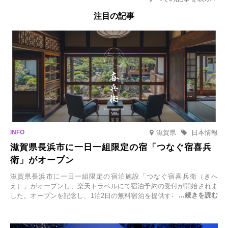
注目の記事
滋賀県
日本情報
滋賀県長浜市に一日一組限定の宿「つなぐ宿喜兵
衛」がオープン
滋賀県長浜市に一日一組限定の宿泊施設「つなぐ宿喜兵衛（きへ
え）」がオープンし、楽天トラベルにて宿泊予約の受付が開始されま
した。オープンを記念し、1泊2日の無料宿泊を提供するキャンペーン
「＃一日一組限定の宿で一生に一度の思い出旅」を実施します。一日
一組限定の宿だからこそ叶う、大切な人との特別な時間を体験いただ
けます。