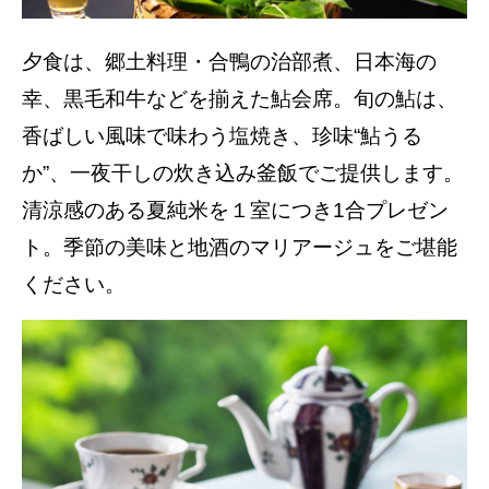
夕食は、郷土料理・合鴨の治部煮、日本海の
幸、黒毛和牛などを揃えた鮎会席。旬の鮎は、
香ばしい風味で味わう塩焼き、珍味“鮎うる
か”、一夜干しの炊き込み釜飯でご提供します。
清涼感のある夏純米を１室につき1合プレゼン
ト。季節の美味と地酒のマリアージュをご堪能
ください。