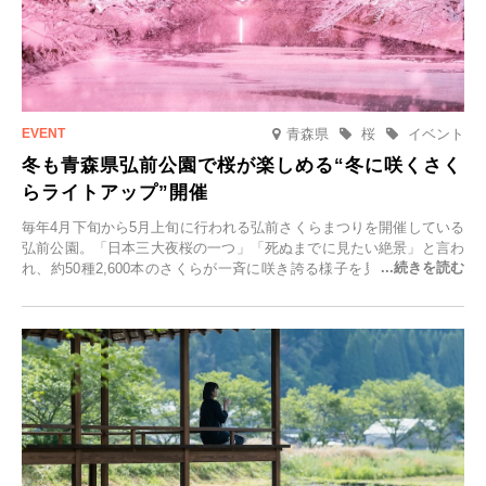
青森県
桜
イベント
冬も青森県弘前公園で桜が楽しめる“冬に咲くさく
らライトアップ”開催
毎年4月下旬から5月上旬に行われる弘前さくらまつりを開催している
弘前公園。「日本三大夜桜の一つ」「死ぬまでに見たい絶景」と言わ
れ、約50種2,600本のさくらが一斉に咲き誇る様子を見に、世界中か
ら観光客が集う人気スポットです。雪の見頃に合わせて2025年12月1
日(月)～2026年2月28日(土)の期間、「冬に咲くさくらライトアップ」
を開催します。