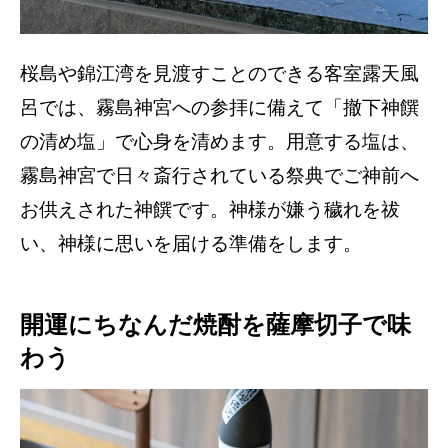
桜島や錦江湾を見渡すことのできる客室露天風
呂では、霧島神宮への参拝に備えて「撤下神饌
の清め塩」で心身を清めます。用意する塩は、
霧島神宮で日々斎行されている祭典でご神前へ
お供えされた神饌です。神様が嫌う穢れを祓
い、神様に思いを届ける準備をします。
開運にちなんだ焼酎を薩摩切子で味
わう