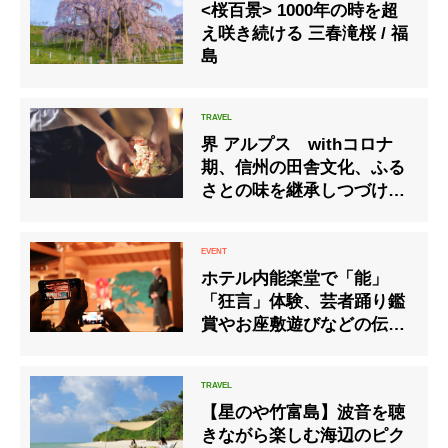
<桜百景> 1000年の時を超
え咲き続ける 三春滝桜 / 福
島
界 アルプス withコロナ
期、信州の田舎文化、ふる
さとの味を継承しつづける
「信州お漬物滞在」 期
間：2020年11月1日〜2021
年3月31日
ホテル内能楽堂で「能」
「狂言」体験、芸者踊り鑑
賞やお座敷遊びなどの伝統
文化体験！「ナイトタイム
イベントin渋谷」
【星のや竹富島】波音を聴
きながら楽しむ海辺のピク