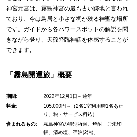
神宮元宮は、霧島神宮の最も古い跡地と言われ
ており、今は鳥居と小さな祠が残る神聖な場所
です。ガイドから各パワースポットの解説を聞
きながら登り、天孫降臨神話を体感することが
できます。
「霧島開運旅」概要
期間:
2022年12月1日～通年
料金:
105,000円～（2名1室利用時1名あた
り、税・サービス料込）
含まれるもの:
霧島神宮の特別祈願、焼酎、ご朱印
帳、清め塩、宿泊(2泊)、