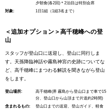
夕朝食(各2回)＊2泊目は特別会席
対象:
1日1組（1組3名まで）
＜追加オプション＞高千穂峰への登
山
スタッフが登山口に送迎し、登山に同行しま
す。天孫降臨神話や霧島神宮の史跡についてな
ど、高千穂峰にまつわる解説を聞きながら登山
をします。
登山場所:
高千穂峰(界 霧島から登山口まで車で15
分、登山口から山頂まで片道約2時間)
含まれるもの:
登山口までの送迎、登山ガイド、軽食