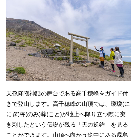
天孫降臨神話の舞台である高千穂峰をガイド付
きで登山します。高千穂峰の山頂では、瓊瓊(に
にぎ)杵(のみ)尊(こと)が地上へ降り立つ際に突
き刺したという伝説が残る「天の逆鉾」を見る
ことができます。山頂へ向かう途中にある霧島