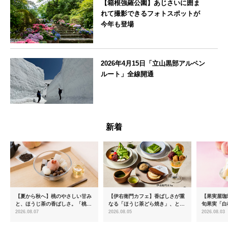
【箱根強羅公園】あじさいに囲ま
れて撮影できるフォトスポットが
今年も登場
神奈川県
2026年4月15日「立山黒部アルペン
ルート」全線開通
富山県
新着
【夏から秋へ】桃のやさしい甘み
【伊右衛門カフェ】香ばしさが重
【果実屋珈
と、ほうじ茶の香ばしさ。「桃と
なる「ほうじ茶どら焼き」、とろ
旬果実「白
ほうじ茶のあんみつ」を8月中旬
ける「宇治抹茶ティラミス」が新
限定販売
2026.08.07
2026.08.05
2026.08.03
より期間限定販売
登場