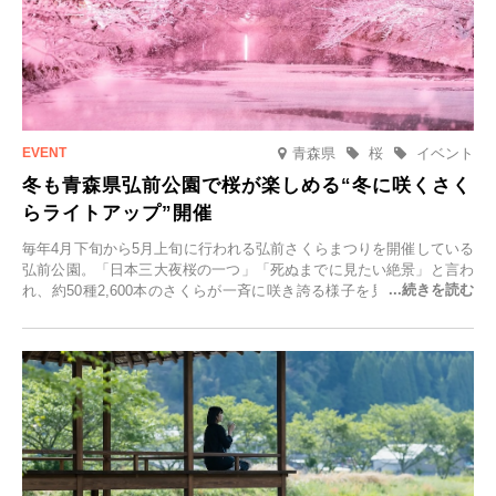
青森県
桜
イベント
冬も青森県弘前公園で桜が楽しめる“冬に咲くさく
らライトアップ”開催
毎年4月下旬から5月上旬に行われる弘前さくらまつりを開催している
弘前公園。「日本三大夜桜の一つ」「死ぬまでに見たい絶景」と言わ
れ、約50種2,600本のさくらが一斉に咲き誇る様子を見に、世界中か
ら観光客が集う人気スポットです。雪の見頃に合わせて2025年12月1
日(月)～2026年2月28日(土)の期間、「冬に咲くさくらライトアップ」
を開催します。