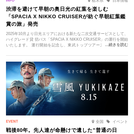
栃木県
日本情報
渋滞を避けて早朝の奥日光の紅葉を楽しむ
「SPACIA X NIKKO CRUISERが紡ぐ早朝紅葉鑑
賞の旅」発売
2025年10月より日光エリアにおける新たな二次交通サービスとして、
ハイグレード貸 切バス「SPACIA X NIKKO CRUISER」の運行を開始
いたします。 運行開始を記念し、東武トップツアーズ株式会社では
「SPACIA X NIKKO CRUISERが紡ぐ 早朝紅葉鑑賞の旅」を企画、
2025年9月12日(金)より発売いたします。
全国
イベント
戦後80年。先人達が命懸けで遺した”普通の日