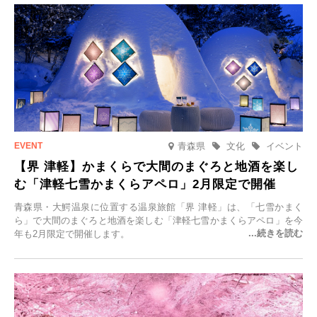
けます。
青森県
文化
イベント
【界 津軽】かまくらで大間のまぐろと地酒を楽し
む「津軽七雪かまくらアペロ」2月限定で開催
青森県・大鰐温泉に位置する温泉旅館「界 津軽」は、「七雪かまく
ら」で大間のまぐろと地酒を楽しむ「津軽七雪かまくらアペロ」を今
年も2月限定で開催します。