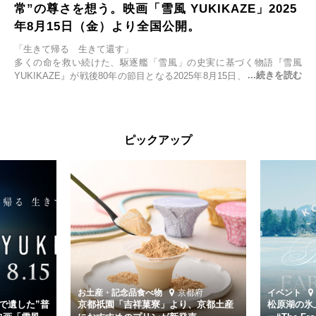
常”の尊さを想う。映画「雪風 YUKIKAZE」2025
年8月15日（金）より全国公開。
「生きて帰る 生きて還す」
多くの命を救い続けた、駆逐艦「雪風」の史実に基づく物語『雪風
YUKIKAZE』が戦後80年の節目となる2025年8月15日、全国公開され
る。公開に先立ちソニー・ピクチャーズ試写室でマスコミ先行試写会
が行われた。
太平洋戦争中に実在した駆逐艦「雪風」。戦場で海に投げ出された多
ピックアップ
くの仲間の命を救い帰還させ、戦後まで生き抜き「幸運艦」と呼ばれ
た雪風と、激動の時代を懸命に生きる人々の姿を壮大なスケールで描
く。
主演は「雪風」の艦長・寺澤一利を演じる竹野内豊。先任伍長・早瀬
幸平を玉木宏が演じるほか、奥平大兼、田中麗奈、石丸幹二、益岡徹
など実力派俳優が共演。そして戦艦大和と運命を共にした帝国海軍・
第二艦隊司令長官、伊藤整一を中井貴一が圧倒的な存在感で演じ切
る。
時代が再び、分断と暴力に揺れる現代。本作は「同じ過ちを繰り返す
道を歩んではいないか」と、彼らが命をかけて守りたいと願っ
お土産・記念品
食べ物
京都府
イベント
た”今”を生きる私達に問いかける。戦後80年、戦争の記憶が薄れゆく
で遺した”普
京都祇園「吉祥菓寮」より、京都土産
松原湖の氷