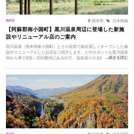
熊本県
日本情報
【阿蘇郡南小国町】黒川温泉周辺に登場した新施
設やリニューアル店のご案内
黒川温泉（熊本県南小国町）とその近郊で最近新しくオープンした施
設やリニューアルしたお店をご紹介します。どのスポットも黒川温泉
街から車で約5～10分圏内にあるので、温泉巡りの合間に気軽に立ち
寄れます。老舗旅館が手掛ける新店舗や、自然豊かな里山カフェ、地
元食材にこだわったレストランなど、多彩な魅力が満載です。黒川温
泉の新たな楽しみとしてチェックしてみてください。