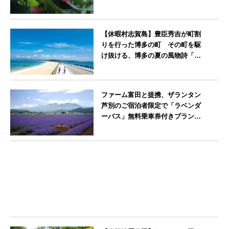
神奈川県
【休暇村志賀島】豊臣秀吉が町割
りを行った博多の町 その町を駆
け抜ける、博多の夏の風物詩「博
多祇園山笠」期間中お子様の宿泊
料金無料
福岡県
ファーム富田と提携、ザランタン
芦別のご宿泊者限定で「ラベンダ
ーバス」無料乗車券付きプランを
販売開始
北海道