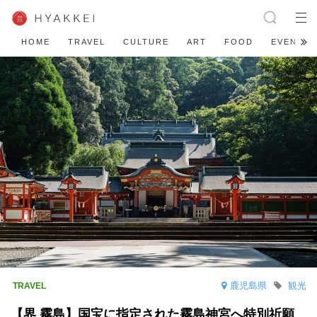
HOME
TRAVEL
CULTURE
ART
FOOD
EVENT
鹿児島県
観光
【界 霧島】国宝に指定された霧島神宮へ特別祈願