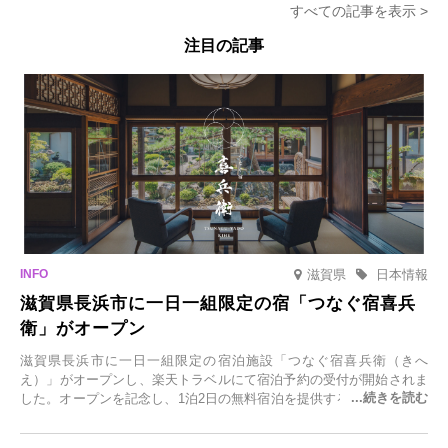
すべての記事を表示 >
注目の記事
滋賀県
日本情報
滋賀県長浜市に一日一組限定の宿「つなぐ宿喜兵
衛」がオープン
滋賀県長浜市に一日一組限定の宿泊施設「つなぐ宿喜兵衛（きへ
え）」がオープンし、楽天トラベルにて宿泊予約の受付が開始されま
した。オープンを記念し、1泊2日の無料宿泊を提供するキャンペーン
「＃一日一組限定の宿で一生に一度の思い出旅」を実施します。一日
一組限定の宿だからこそ叶う、大切な人との特別な時間を体験いただ