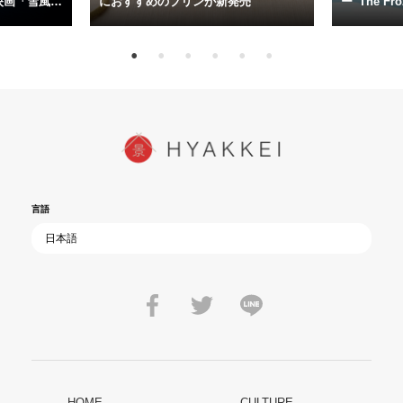
今だからこそ、尊い平和の価値を未来に繋ぐ作品『雪風 YUKIKAZE』
映画「雪風
におすすめのプリンが新発売
ー“The Fro
15日（金）よ
を多くの方にご覧いただきたい。
言語
HOME
CULTURE