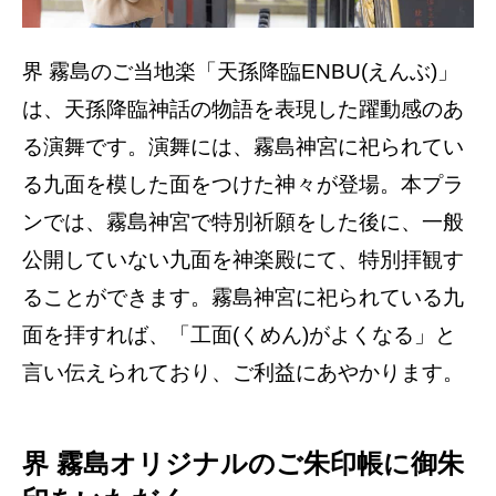
界 霧島のご当地楽「天孫降臨ENBU(えんぶ)」
は、天孫降臨神話の物語を表現した躍動感のあ
る演舞です。演舞には、霧島神宮に祀られてい
る九面を模した面をつけた神々が登場。本プラ
ンでは、霧島神宮で特別祈願をした後に、一般
公開していない九面を神楽殿にて、特別拝観す
ることができます。霧島神宮に祀られている九
面を拝すれば、「工面(くめん)がよくなる」と
言い伝えられており、ご利益にあやかります。
界 霧島オリジナルのご朱印帳に御朱