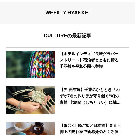
WEEKLY HYAKKEI
CULTUREの最新記事
【ホテルインディゴ長崎グラバー
ストリート】宿泊者とともに折る
千羽鶴を平和公園へ寄贈
長崎県
【界 由布院】手業のひととき「わ
ずか7名の作り手が守り継ぐ“幻の
素材”七島藺（しちとうい）に触れ
る～オリジナルバック制作体験
～」開催
大分県
【陶芸×土鍋ご飯と日本酒】東京・
押上の隠れ家で新感覚のろくろ体