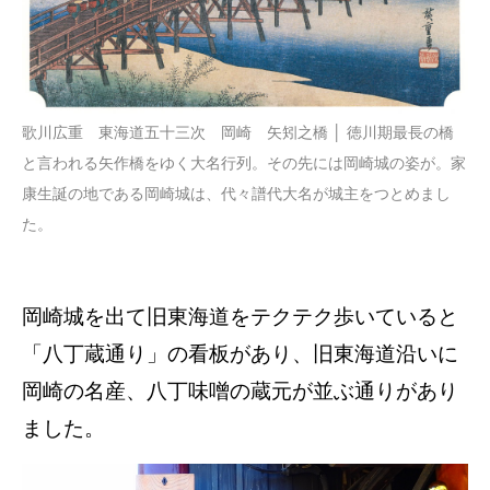
歌川広重 東海道五十三次 岡崎 矢矧之橋 │ 徳川期最長の橋
と言われる矢作橋をゆく大名行列。その先には岡崎城の姿が。家
康生誕の地である岡崎城は、代々譜代大名が城主をつとめまし
た。
岡崎城を出て旧東海道をテクテク歩いていると
「八丁蔵通り」の看板があり、旧東海道沿いに
岡崎の名産、八丁味噌の蔵元が並ぶ通りがあり
ました。