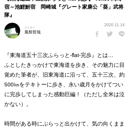
宿～池鯉鮒宿 岡崎城『グレート家康公「葵」武将
隊』
2020.11.14
ライター
風祭哲哉
『東海道五十三次ふらっと-flat-完歩』とは…
ふとしたきっかけで東海道を歩き、その魅力に目
覚めた筆者が、旧東海道に沿って、五十三次、約
500㎞をテキトーに歩き、永い歳月をかけてつい
に完歩してしまった感動巨編！（ただし全米は泣
かない）。
時間がある時にぶらっと出かけて、気の向くまま