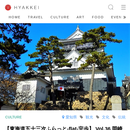
HOME
TRAVEL
CULTURE
ART
FOOD
EVENT
愛知県
観光
文化
伝統
【東海道五十三次ふらっと-flat-完歩】 Vol.36 岡崎