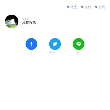
観光
文化
伝統
ライター
風祭哲哉
シェア
ツイート
送る