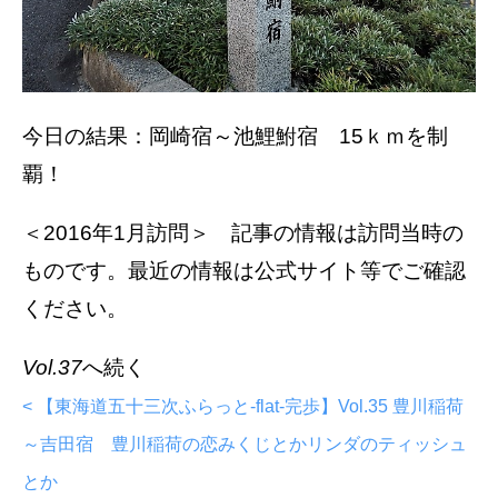
今日の結果：岡崎宿～池鯉鮒宿 15ｋｍを制
覇！
＜2016年1月訪問＞ 記事の情報は訪問当時の
ものです。最近の情報は公式サイト等でご確認
ください。
Vol.37
へ続く
< 【東海道五十三次ふらっと-flat-完歩】Vol.35 豊川稲荷
～吉田宿 豊川稲荷の恋みくじとかリンダのティッシュ
とか