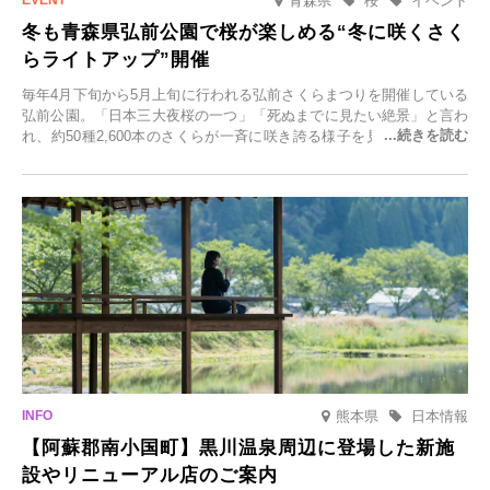
青森県
桜
イベント
冬も青森県弘前公園で桜が楽しめる“冬に咲くさく
らライトアップ”開催
毎年4月下旬から5月上旬に行われる弘前さくらまつりを開催している
弘前公園。「日本三大夜桜の一つ」「死ぬまでに見たい絶景」と言わ
れ、約50種2,600本のさくらが一斉に咲き誇る様子を見に、世界中か
ら観光客が集う人気スポットです。雪の見頃に合わせて2025年12月1
日(月)～2026年2月28日(土)の期間、「冬に咲くさくらライトアップ」
を開催します。
熊本県
日本情報
【阿蘇郡南小国町】黒川温泉周辺に登場した新施
設やリニューアル店のご案内