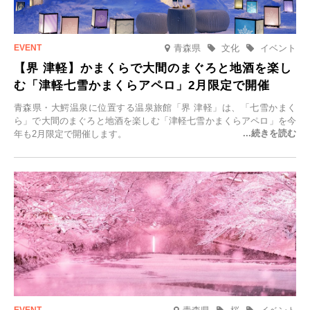
青森県
文化
イベント
【界 津軽】かまくらで大間のまぐろと地酒を楽し
む「津軽七雪かまくらアペロ」2月限定で開催
青森県・大鰐温泉に位置する温泉旅館「界 津軽」は、「七雪かまく
ら」で大間のまぐろと地酒を楽しむ「津軽七雪かまくらアペロ」を今
年も2月限定で開催します。