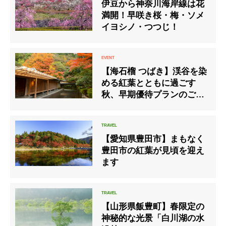
伊豆から神奈川海岸線は花
満開！早咲き桜・梅・ソメ
イヨシノ・つつじ！
【海石榴 つばき】渓谷を染
める紅葉とともに過ごす
秋、早期優待プランのご案
内
【愛知県豊田市】まもなく
豊田市の紅葉が見頃を迎え
ます
【山形県飯豊町】春限定の
神秘的な光景「白川湖の水