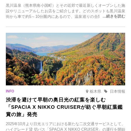
黒川温泉（熊本県南小国町）とその近郊で最近新しくオープンした施
設やリニューアルしたお店をご紹介します。どのスポットも黒川温泉
街から車で約5～10分圏内にあるので、温泉巡りの合間に気軽に立ち
寄れます。老舗旅館が手掛ける新店舗や、自然豊かな里山カフェ、地
元食材にこだわったレストランなど、多彩な魅力が満載です。黒川温
泉の新たな楽しみとしてチェックしてみてください。
栃木県
日本情報
渋滞を避けて早朝の奥日光の紅葉を楽しむ
「SPACIA X NIKKO CRUISERが紡ぐ早朝紅葉鑑
賞の旅」発売
2025年10月より日光エリアにおける新たな二次交通サービスとして、
ハイグレード貸 切バス「SPACIA X NIKKO CRUISER」の運行を開始