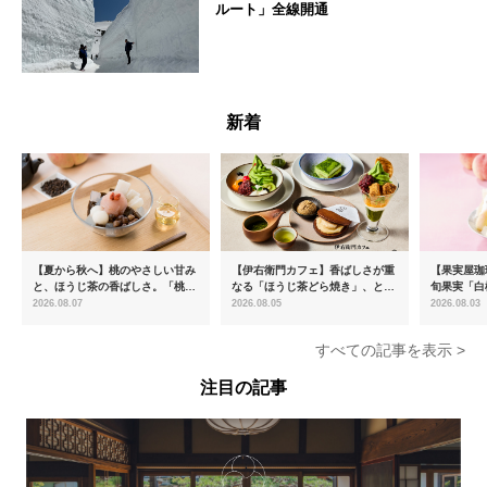
ルート」全線開通
富山県
新着
【夏から秋へ】桃のやさしい甘み
【伊右衛門カフェ】香ばしさが重
【果実屋珈
と、ほうじ茶の香ばしさ。「桃と
なる「ほうじ茶どら焼き」、とろ
旬果実「白
ほうじ茶のあんみつ」を8月中旬
ける「宇治抹茶ティラミス」が新
限定販売
2026.08.07
2026.08.05
2026.08.03
より期間限定販売
登場
すべての記事を表示 >
注目の記事