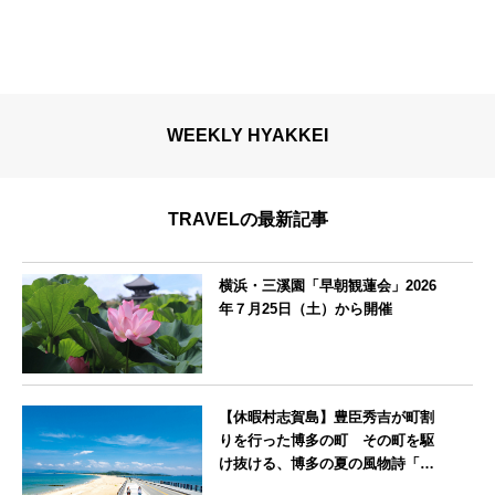
WEEKLY HYAKKEI
TRAVELの最新記事
横浜・三溪園「早朝観蓮会」2026
年７月25日（土）から開催
神奈川県
【休暇村志賀島】豊臣秀吉が町割
りを行った博多の町 その町を駆
け抜ける、博多の夏の風物詩「博
多祇園山笠」期間中お子様の宿泊