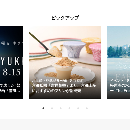
が行われた。
太平洋戦争中に実在した駆逐艦「雪風」。戦場で海に投げ出された多
ピックアップ
くの仲間の命を救い帰還させ、戦後まで生き抜き「幸運艦」と呼ばれ
た雪風と、激動の時代を懸命に生きる人々の姿を壮大なスケールで描
く。
主演は「雪風」の艦長・寺澤一利を演じる竹野内豊。先任伍長・早瀬
幸平を玉木宏が演じるほか、奥平大兼、田中麗奈、石丸幹二、益岡徹
など実力派俳優が共演。そして戦艦大和と運命を共にした帝国海軍・
第二艦隊司令長官、伊藤整一を中井貴一が圧倒的な存在感で演じ切
る。
時代が再び、分断と暴力に揺れる現代。本作は「同じ過ちを繰り返す
道を歩んではいないか」と、彼らが命をかけて守りたいと願っ
お土産・記念品
食べ物
京都府
イベント
た”今”を生きる私達に問いかける。戦後80年、戦争の記憶が薄れゆく
で遺した”普
京都祇園「吉祥菓寮」より、京都土産
松原湖の氷
今だからこそ、尊い平和の価値を未来に繋ぐ作品『雪風 YUKIKAZE』
映画「雪風
におすすめのプリンが新発売
ー“The Fro
15日（金）よ
を多くの方にご覧いただきたい。