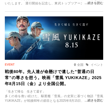
いたします。 運行開始を記念し、東武トップツアーズ株式会社では
「SPACIA X NIKKO CRUISERが紡ぐ 早朝紅葉鑑賞の旅」を企画、
2025年9月12日(金)より発売いたします。
全国
イベント
戦後80年。先人達が命懸けで遺した”普通の日
常”の尊さを想う。映画「雪風 YUKIKAZE」2025
年8月15日（金）より全国公開。
「生きて帰る 生きて還す」
多くの命を救い続けた、駆逐艦「雪風」の史実に基づく物語『雪風
YUKIKAZE』が戦後80年の節目となる2025年8月15日、全国公開され
る。公開に先立ちソニー・ピクチャーズ試写室でマスコミ先行試写会