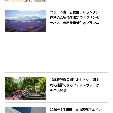
料金無料
福岡県
ファーム富田と提携、ザランタン
芦別のご宿泊者限定で「ラベンダ
ーバス」無料乗車券付きプランを
販売開始
北海道
【箱根強羅公園】あじさいに囲ま
れて撮影できるフォトスポットが
今年も登場
神奈川県
2026年4月15日「立山黒部アルペン