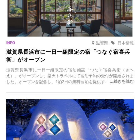
滋賀県
日本情報
滋賀県長浜市に一日一組限定の宿「つなぐ宿喜兵
衛」がオープン
滋賀県長浜市に一日一組限定の宿泊施設「つなぐ宿喜兵衛（きへ
え）」がオープンし、楽天トラベルにて宿泊予約の受付が開始されま
した。オープンを記念し、1泊2日の無料宿泊を提供するキャンペーン
「＃一日一組限定の宿で一生に一度の思い出旅」を実施します。一日
一組限定の宿だからこそ叶う、大切な人との特別な時間を体験いただ
けます。