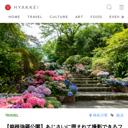
HOME
TRAVEL
CULTURE
ART
FOOD
EVENT
神奈川県
観光
【箱根強羅公園】あじさいに囲まれて撮影できるフ