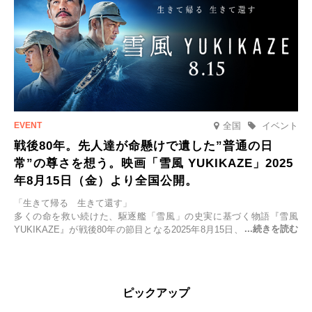
全国
イベント
戦後80年。先人達が命懸けで遺した”普通の日
常”の尊さを想う。映画「雪風 YUKIKAZE」2025
年8月15日（金）より全国公開。
「生きて帰る 生きて還す」
多くの命を救い続けた、駆逐艦「雪風」の史実に基づく物語『雪風
YUKIKAZE』が戦後80年の節目となる2025年8月15日、全国公開され
る。公開に先立ちソニー・ピクチャーズ試写室でマスコミ先行試写会
が行われた。
太平洋戦争中に実在した駆逐艦「雪風」。戦場で海に投げ出された多
ピックアップ
くの仲間の命を救い帰還させ、戦後まで生き抜き「幸運艦」と呼ばれ
た雪風と、激動の時代を懸命に生きる人々の姿を壮大なスケールで描