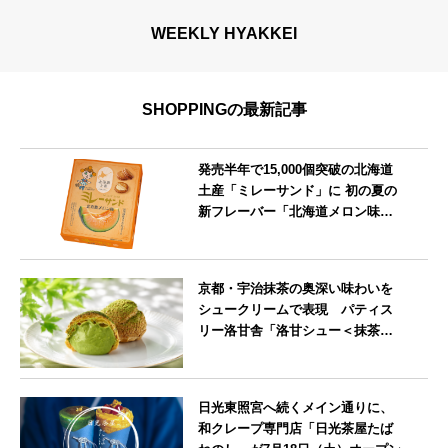
WEEKLY HYAKKEI
SHOPPINGの最新記事
発売半年で15,000個突破の北海道
土産「ミレーサンド」に 初の夏の
新フレーバー「北海道メロン味」
を8月より発売
北海道
京都・宇治抹茶の奥深い味わいを
シュークリームで表現 パティス
リー洛甘舎「洛甘シュー＜抹茶
＞」発売中
京都府
日光東照宮へ続くメイン通りに、
和クレープ専門店「日光茶屋たば