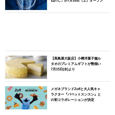
ねのし」が7月18日（土）オープン
栃木県
【髙島屋大阪店】小樽洋菓子舗ル
タオのプレミアムギフトが勢揃い
7月15日(水)より
大阪府
メガネブランドZoffと大人気キャ
ラクター『パペットスンスン』と
の初コラボレーションが決定
--