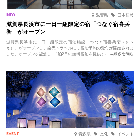
滋賀県
日本情報
滋賀県長浜市に一日一組限定の宿「つなぐ宿喜兵
衛」がオープン
滋賀県長浜市に一日一組限定の宿泊施設「つなぐ宿喜兵衛（きへ
え）」がオープンし、楽天トラベルにて宿泊予約の受付が開始されま
した。オープンを記念し、1泊2日の無料宿泊を提供するキャンペーン
「＃一日一組限定の宿で一生に一度の思い出旅」を実施します。一日
一組限定の宿だからこそ叶う、大切な人との特別な時間を体験いただ
けます。
青森県
文化
イベント