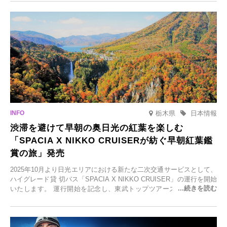
元食材にこだわったレストランなど、多彩な魅力が満載です。黒川温
泉の新たな楽しみとしてチェックしてみてください。
栃木県
日本情報
渋滞を避けて早朝の奥日光の紅葉を楽しむ
「SPACIA X NIKKO CRUISERが紡ぐ早朝紅葉鑑
賞の旅」発売
2025年10月より日光エリアにおける新たな二次交通サービスとして、
ハイグレード貸 切バス「SPACIA X NIKKO CRUISER」の運行を開始
いたします。 運行開始を記念し、東武トップツアーズ株式会社では
「SPACIA X NIKKO CRUISERが紡ぐ 早朝紅葉鑑賞の旅」を企画、
2025年9月12日(金)より発売いたします。