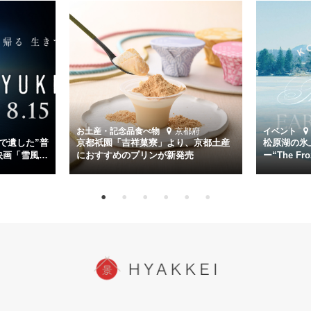
く。
主演は「雪風」の艦長・寺澤一利を演じる竹野内豊。先任伍長・早瀬
幸平を玉木宏が演じるほか、奥平大兼、田中麗奈、石丸幹二、益岡徹
など実力派俳優が共演。そして戦艦大和と運命を共にした帝国海軍・
第二艦隊司令長官、伊藤整一を中井貴一が圧倒的な存在感で演じ切
る。
時代が再び、分断と暴力に揺れる現代。本作は「同じ過ちを繰り返す
道を歩んではいないか」と、彼らが命をかけて守りたいと願っ
お土産・記念品
食べ物
京都府
イベント
た”今”を生きる私達に問いかける。戦後80年、戦争の記憶が薄れゆく
で遺した”普
京都祇園「吉祥菓寮」より、京都土産
松原湖の氷
今だからこそ、尊い平和の価値を未来に繋ぐ作品『雪風 YUKIKAZE』
映画「雪風
におすすめのプリンが新発売
ー“The Fro
15日（金）よ
を多くの方にご覧いただきたい。