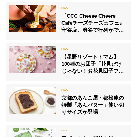
『CCC Cheese Cheers
Cafeチーズチーズカフェ』
守谷店、渋谷で行列ができ
るチーズ料理専門店が茨城
県に！
【星野リゾートトマム】
100種のお団子「花見だけ
じゃない！お花見団子フェ
ス」開催
京都のあんこ屋・都松庵の
特製「あんバター」使い切
りサイズが登場