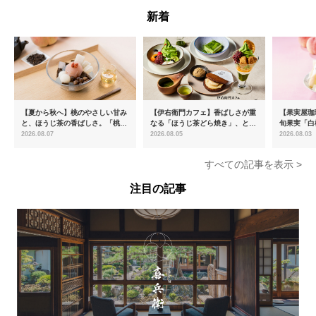
新着
【夏から秋へ】桃のやさしい甘み
【伊右衛門カフェ】香ばしさが重
【果実屋珈
と、ほうじ茶の香ばしさ。「桃と
なる「ほうじ茶どら焼き」、とろ
旬果実「白
ほうじ茶のあんみつ」を8月中旬
ける「宇治抹茶ティラミス」が新
限定販売
2026.08.07
2026.08.05
2026.08.03
より期間限定販売
登場
すべての記事を表示 >
注目の記事