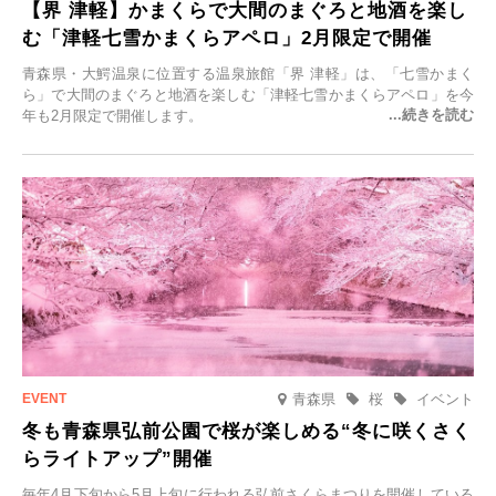
【界 津軽】かまくらで大間のまぐろと地酒を楽し
む「津軽七雪かまくらアペロ」2月限定で開催
青森県・大鰐温泉に位置する温泉旅館「界 津軽」は、「七雪かまく
ら」で大間のまぐろと地酒を楽しむ「津軽七雪かまくらアペロ」を今
年も2月限定で開催します。
青森県
桜
イベント
冬も青森県弘前公園で桜が楽しめる“冬に咲くさく
らライトアップ”開催
毎年4月下旬から5月上旬に行われる弘前さくらまつりを開催している