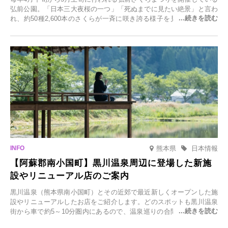
弘前公園。「日本三大夜桜の一つ」「死ぬまでに見たい絶景」と言わ
れ、約50種2,600本のさくらが一斉に咲き誇る様子を見に、世界中か
ら観光客が集う人気スポットです。雪の見頃に合わせて2025年12月1
日(月)～2026年2月28日(土)の期間、「冬に咲くさくらライトアップ」
を開催します。
熊本県
日本情報
【阿蘇郡南小国町】黒川温泉周辺に登場した新施
設やリニューアル店のご案内
黒川温泉（熊本県南小国町）とその近郊で最近新しくオープンした施
設やリニューアルしたお店をご紹介します。どのスポットも黒川温泉
街から車で約5～10分圏内にあるので、温泉巡りの合間に気軽に立ち
寄れます。老舗旅館が手掛ける新店舗や、自然豊かな里山カフェ、地