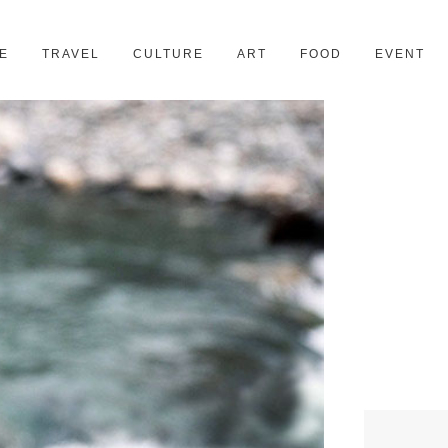
京都
28スポット
E
TRAVEL
CULTURE
ART
FOOD
EVENT