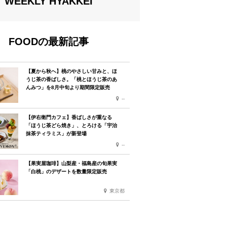
WEEKLY HYAKKEI
FOODの最新記事
【夏から秋へ】桃のやさしい甘みと、ほ
うじ茶の香ばしさ。「桃とほうじ茶のあ
んみつ」を8月中旬より期間限定販売
--
【伊右衛門カフェ】香ばしさが重なる
「ほうじ茶どら焼き」、とろける「宇治
抹茶ティラミス」が新登場
--
【果実屋珈琲】山梨産・福島産の旬果実
「白桃」のデザートを数量限定販売
東京都