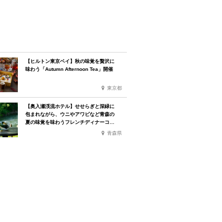
【ヒルトン東京ベイ】秋の味覚を贅沢に
味わう「Autumn Afternoon Tea」開催
東京都
【奥入瀬渓流ホテル】せせらぎと深緑に
包まれながら、ウニやアワビなど青森の
夏の味覚を味わうフレンチディナーコー
ス
青森県