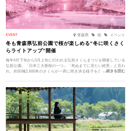
青森県
桜
イベント
冬も青森県弘前公園で桜が楽しめる“冬に咲くさく
らライトアップ”開催
毎年4月下旬から5月上旬に行われる弘前さくらまつりを開催している
弘前公園。「日本三大夜桜の一つ」「死ぬまでに見たい絶景」と言わ
れ、約50種2,600本のさくらが一斉に咲き誇る様子を見に、世界中か
ら観光客が集う人気スポットです。雪の見頃に合わせて2025年12月1
日(月)～2026年2月28日(土)の期間、「冬に咲くさくらライトアップ」
を開催します。