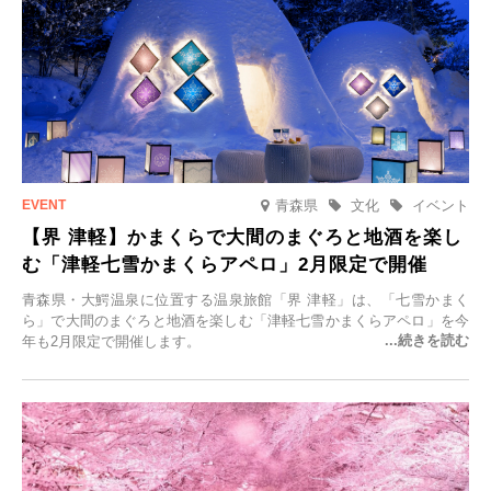
青森県
文化
イベント
【界 津軽】かまくらで大間のまぐろと地酒を楽し
む「津軽七雪かまくらアペロ」2月限定で開催
青森県・大鰐温泉に位置する温泉旅館「界 津軽」は、「七雪かまく
ら」で大間のまぐろと地酒を楽しむ「津軽七雪かまくらアペロ」を今
年も2月限定で開催します。