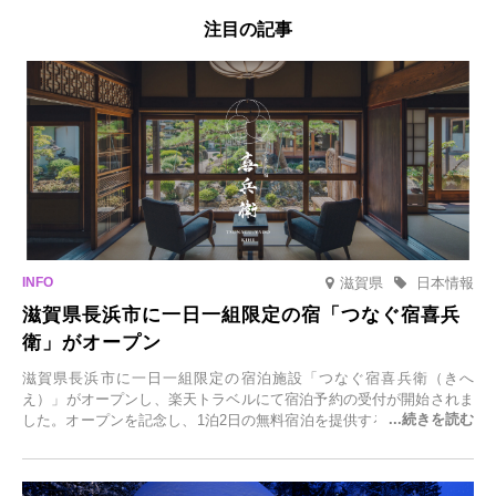
注目の記事
滋賀県
日本情報
滋賀県長浜市に一日一組限定の宿「つなぐ宿喜兵
衛」がオープン
滋賀県長浜市に一日一組限定の宿泊施設「つなぐ宿喜兵衛（きへ
え）」がオープンし、楽天トラベルにて宿泊予約の受付が開始されま
した。オープンを記念し、1泊2日の無料宿泊を提供するキャンペーン
「＃一日一組限定の宿で一生に一度の思い出旅」を実施します。一日
一組限定の宿だからこそ叶う、大切な人との特別な時間を体験いただ
けます。