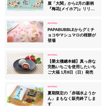
屋「大関」から2月の新柄
『梅花(メイホア)』リリー
ス 財布や小物など22種の
ラインナップ
PAPABUBBLEからグミチ
ョコやマシュマロの桜餅が
登場
【榮太樓總本鋪】真っ赤な
完熟いちごを使用したいち
ご大福 1月8日（日）発売
夏期限定の「赤福水ようか
ん」まもなく販売終了しま
す