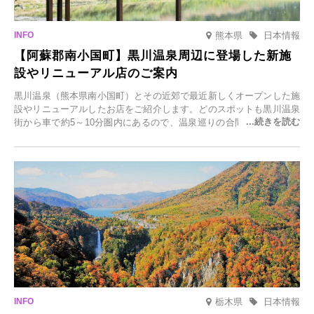
熊本県
日本情報
【阿蘇郡南小国町】黒川温泉周辺に登場した新施
設やリニューアル店のご案内
黒川温泉（熊本県南小国町）とその近郊で最近新しくオープンした施
設やリニューアルしたお店をご紹介します。どのスポットも黒川温泉
街から車で約5～10分圏内にあるので、温泉巡りの合間に気軽に立ち
寄れます。老舗旅館が手掛ける新店舗や、自然豊かな里山カフェ、地
元食材にこだわったレストランなど、多彩な魅力が満載です。黒川温
泉の新たな楽しみとしてチェックしてみてください。
栃木県
日本情報