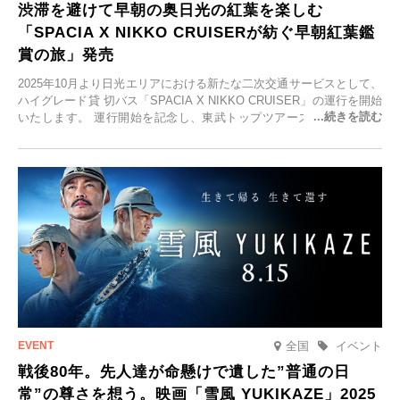
渋滞を避けて早朝の奥日光の紅葉を楽しむ
「SPACIA X NIKKO CRUISERが紡ぐ早朝紅葉鑑
賞の旅」発売
2025年10月より日光エリアにおける新たな二次交通サービスとして、
ハイグレード貸 切バス「SPACIA X NIKKO CRUISER」の運行を開始
いたします。 運行開始を記念し、東武トップツアーズ株式会社では
「SPACIA X NIKKO CRUISERが紡ぐ 早朝紅葉鑑賞の旅」を企画、
2025年9月12日(金)より発売いたします。
全国
イベント
戦後80年。先人達が命懸けで遺した”普通の日
常”の尊さを想う。映画「雪風 YUKIKAZE」2025