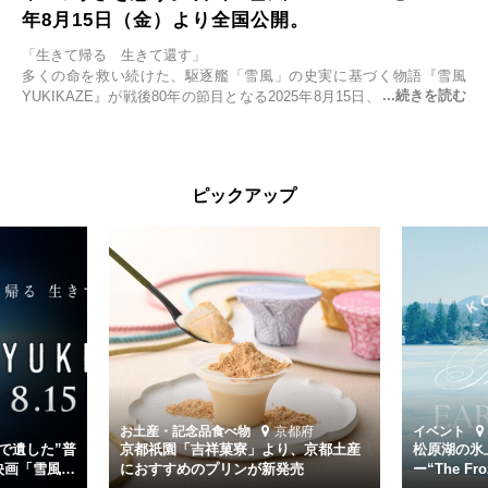
年8月15日（金）より全国公開。
「生きて帰る 生きて還す」
多くの命を救い続けた、駆逐艦「雪風」の史実に基づく物語『雪風
YUKIKAZE』が戦後80年の節目となる2025年8月15日、全国公開され
る。公開に先立ちソニー・ピクチャーズ試写室でマスコミ先行試写会
が行われた。
太平洋戦争中に実在した駆逐艦「雪風」。戦場で海に投げ出された多
ピックアップ
くの仲間の命を救い帰還させ、戦後まで生き抜き「幸運艦」と呼ばれ
た雪風と、激動の時代を懸命に生きる人々の姿を壮大なスケールで描
く。
主演は「雪風」の艦長・寺澤一利を演じる竹野内豊。先任伍長・早瀬
幸平を玉木宏が演じるほか、奥平大兼、田中麗奈、石丸幹二、益岡徹
など実力派俳優が共演。そして戦艦大和と運命を共にした帝国海軍・
第二艦隊司令長官、伊藤整一を中井貴一が圧倒的な存在感で演じ切
る。
時代が再び、分断と暴力に揺れる現代。本作は「同じ過ちを繰り返す
道を歩んではいないか」と、彼らが命をかけて守りたいと願っ
お土産・記念品
食べ物
京都府
イベント
た”今”を生きる私達に問いかける。戦後80年、戦争の記憶が薄れゆく
で遺した”普
京都祇園「吉祥菓寮」より、京都土産
松原湖の氷
今だからこそ、尊い平和の価値を未来に繋ぐ作品『雪風 YUKIKAZE』
映画「雪風
におすすめのプリンが新発売
ー“The Fro