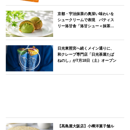
北海道
京都・宇治抹茶の奥深い味わいを
シュークリームで表現 パティス
リー洛甘舎「洛甘シュー＜抹茶
＞」発売中
京都府
日光東照宮へ続くメイン通りに、
和クレープ専門店「日光茶屋たば
ねのし」が7月18日（土）オープン
栃木県
【髙島屋大阪店】小樽洋菓子舗ル