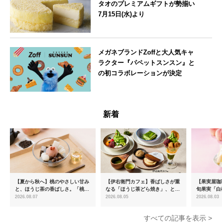
タオのプレミアムギフトが勢揃い
7月15日(水)より
大阪府
メガネブランドZoffと大人気キャ
ラクター『パペットスンスン』と
の初コラボレーションが決定
--
新着
【夏から秋へ】桃のやさしい甘み
【伊右衛門カフェ】香ばしさが重
【果実屋珈
と、ほうじ茶の香ばしさ。「桃と
なる「ほうじ茶どら焼き」、とろ
旬果実「白
ほうじ茶のあんみつ」を8月中旬
ける「宇治抹茶ティラミス」が新
限定販売
2026.08.07
2026.08.05
2026.08.03
より期間限定販売
登場
すべての記事を表示 >