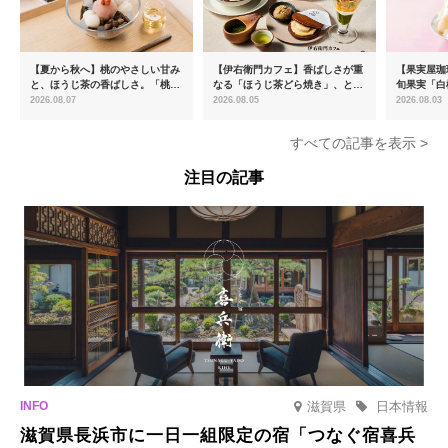
【夏から秋へ】桃のやさしい甘み
【伊右衛門カフェ】香ばしさが重
【果実屋珈
と、ほうじ茶の香ばしさ。「桃と
なる「ほうじ茶どら焼き」、とろ
旬果実「白
ほうじ茶のあんみつ」を8月中旬
ける「宇治抹茶ティラミス」が新
限定販売
2026.08.07
2026.08.05
2026.08.03
より期間限定販売
登場
すべての記事を表示 >
注目の記事
滋賀県
日本情報
滋賀県長浜市に一日一組限定の宿「つなぐ宿喜兵