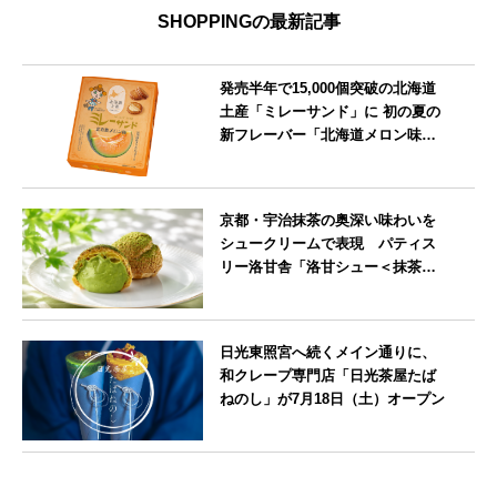
SHOPPINGの最新記事
発売半年で15,000個突破の北海道
土産「ミレーサンド」に 初の夏の
新フレーバー「北海道メロン味」
を8月より発売
北海道
京都・宇治抹茶の奥深い味わいを
シュークリームで表現 パティス
リー洛甘舎「洛甘シュー＜抹茶
＞」発売中
京都府
日光東照宮へ続くメイン通りに、
和クレープ専門店「日光茶屋たば
ねのし」が7月18日（土）オープン
栃木県