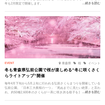
年も2月限定で開催します。
青森県
桜
イベント
冬も青森県弘前公園で桜が楽しめる“冬に咲くさく
らライトアップ”開催
毎年4月下旬から5月上旬に行われる弘前さくらまつりを開催している
弘前公園。「日本三大夜桜の一つ」「死ぬまでに見たい絶景」と言わ
れ、約50種2,600本のさくらが一斉に咲き誇る様子を見に、世界中か
ら観光客が集う人気スポットです。雪の見頃に合わせて2025年12月1
日(月)～2026年2月28日(土)の期間、「冬に咲くさくらライトアップ」