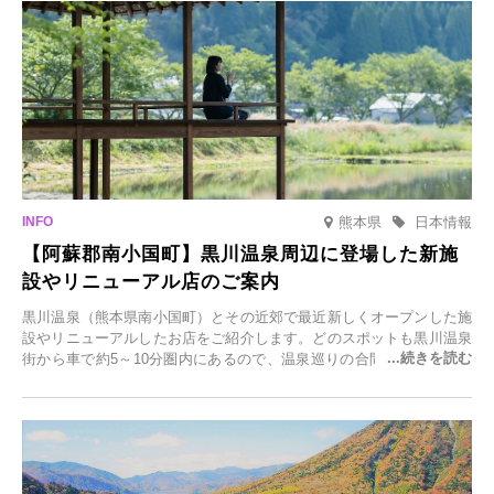
を開催します。
熊本県
日本情報
【阿蘇郡南小国町】黒川温泉周辺に登場した新施
設やリニューアル店のご案内
黒川温泉（熊本県南小国町）とその近郊で最近新しくオープンした施
設やリニューアルしたお店をご紹介します。どのスポットも黒川温泉
街から車で約5～10分圏内にあるので、温泉巡りの合間に気軽に立ち
寄れます。老舗旅館が手掛ける新店舗や、自然豊かな里山カフェ、地
元食材にこだわったレストランなど、多彩な魅力が満載です。黒川温
泉の新たな楽しみとしてチェックしてみてください。