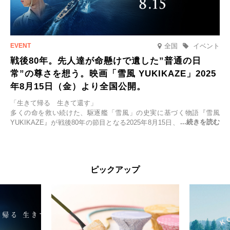
全国
イベント
戦後80年。先人達が命懸けで遺した”普通の日
常”の尊さを想う。映画「雪風 YUKIKAZE」2025
年8月15日（金）より全国公開。
「生きて帰る 生きて還す」
多くの命を救い続けた、駆逐艦「雪風」の史実に基づく物語『雪風
YUKIKAZE』が戦後80年の節目となる2025年8月15日、全国公開され
る。公開に先立ちソニー・ピクチャーズ試写室でマスコミ先行試写会
が行われた。
太平洋戦争中に実在した駆逐艦「雪風」。戦場で海に投げ出された多
ピックアップ
くの仲間の命を救い帰還させ、戦後まで生き抜き「幸運艦」と呼ばれ
た雪風と、激動の時代を懸命に生きる人々の姿を壮大なスケールで描
く。
主演は「雪風」の艦長・寺澤一利を演じる竹野内豊。先任伍長・早瀬
幸平を玉木宏が演じるほか、奥平大兼、田中麗奈、石丸幹二、益岡徹
など実力派俳優が共演。そして戦艦大和と運命を共にした帝国海軍・