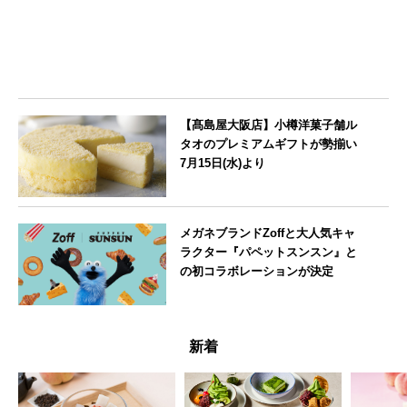
【髙島屋大阪店】小樽洋菓子舗ル
タオのプレミアムギフトが勢揃い
7月15日(水)より
大阪府
メガネブランドZoffと大人気キャ
ラクター『パペットスンスン』と
の初コラボレーションが決定
--
新着