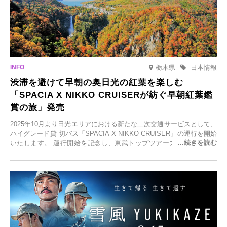
栃木県
日本情報
渋滞を避けて早朝の奥日光の紅葉を楽しむ
「SPACIA X NIKKO CRUISERが紡ぐ早朝紅葉鑑
賞の旅」発売
2025年10月より日光エリアにおける新たな二次交通サービスとして、
ハイグレード貸 切バス「SPACIA X NIKKO CRUISER」の運行を開始
いたします。 運行開始を記念し、東武トップツアーズ株式会社では
「SPACIA X NIKKO CRUISERが紡ぐ 早朝紅葉鑑賞の旅」を企画、
2025年9月12日(金)より発売いたします。