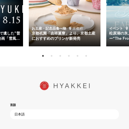
第二艦隊司令長官、伊藤整一を中井貴一が圧倒的な存在感で演じ切
る。
時代が再び、分断と暴力に揺れる現代。本作は「同じ過ちを繰り返す
道を歩んではいないか」と、彼らが命をかけて守りたいと願っ
お土産・記念品
食べ物
京都府
イベント
た”今”を生きる私達に問いかける。戦後80年、戦争の記憶が薄れゆく
で遺した”普
京都祇園「吉祥菓寮」より、京都土産
松原湖の氷
今だからこそ、尊い平和の価値を未来に繋ぐ作品『雪風 YUKIKAZE』
映画「雪風
におすすめのプリンが新発売
ー“The Fro
15日（金）よ
を多くの方にご覧いただきたい。
言語