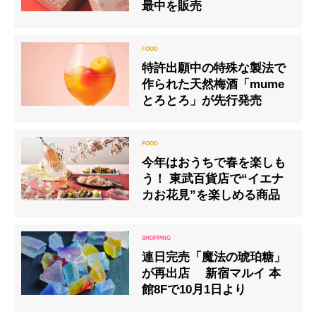
最中を販売
特許出願中の特殊な製法で
作られた天然梅酒「mume
とろとろ」が先行発売
今年はおうちで春を楽しも
う！ 東武百貨店で“イエナ
カお花見”を楽しめる商品
連日完売「魔法の琥珀糖」
が再出店 新宿マルイ 本
館8Fで10月1日より