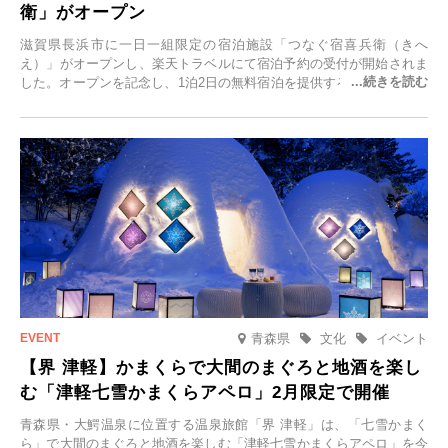
衛」がオープン
滋賀県長浜市に一日一組限定の宿泊施設「つなぐ宿喜兵衛（きへ
え）」がオープンし、楽天トラベルにて宿泊予約の受付が開始されま
した。オープンを記念し、1泊2日の無料宿泊を提供するキャンペーン
「＃一日一組限定の宿で一生に一度の思い出旅」を実施します。一日
一組限定の宿だからこそ叶う、大切な人との特別な時間を体験いただ
けます。
青森県
文化
イベント
【界 津軽】かまくらで大間のまぐろと地酒を楽し
む「津軽七雪かまくらアペロ」2月限定で開催
青森県・大鰐温泉に位置する温泉旅館「界 津軽」は、「七雪かまく
ら」で大間のまぐろと地酒を楽しむ「津軽七雪かまくらアペロ」を今