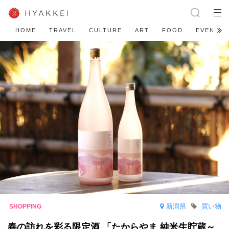
HOME
TRAVEL
CULTURE
ART
FOOD
EVENT
新潟県
買い物
春の訪れを彩る限定酒 「たからやま 純米生貯蔵～