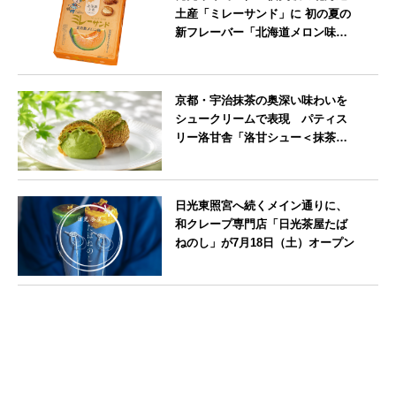
土産「ミレーサンド」に 初の夏の
新フレーバー「北海道メロン味」
を8月より発売
北海道
京都・宇治抹茶の奥深い味わいを
シュークリームで表現 パティス
リー洛甘舎「洛甘シュー＜抹茶
＞」発売中
京都府
日光東照宮へ続くメイン通りに、
和クレープ専門店「日光茶屋たば
ねのし」が7月18日（土）オープン
栃木県