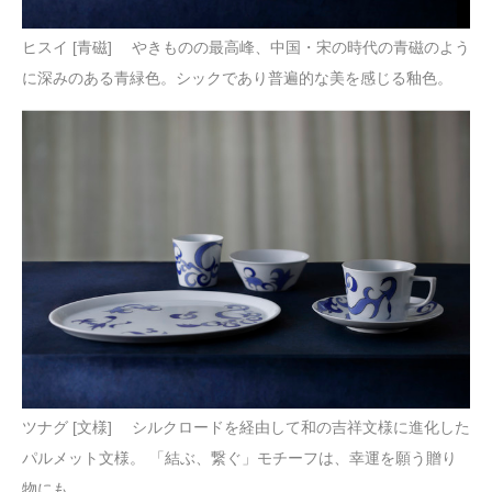
ヒスイ [青磁] やきものの最高峰、中国・宋の時代の青磁のよう
に深みのある青緑色。シックであり普遍的な美を感じる釉色。
ツナグ [文様] シルクロードを経由して和の吉祥文様に進化した
パルメット文様。 「結ぶ、繋ぐ」モチーフは、幸運を願う贈り
物にも。