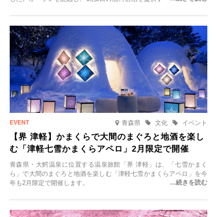
「＃一日一組限定の宿で一生に一度の思い出旅」を実施します。一日
一組限定の宿だからこそ叶う、大切な人との特別な時間を体験いただ
けます。
青森県
文化
イベント
【界 津軽】かまくらで大間のまぐろと地酒を楽し
む「津軽七雪かまくらアペロ」2月限定で開催
青森県・大鰐温泉に位置する温泉旅館「界 津軽」は、「七雪かまく
ら」で大間のまぐろと地酒を楽しむ「津軽七雪かまくらアペロ」を今
年も2月限定で開催します。