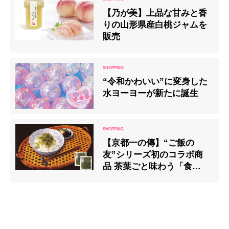
【乃が美】上品な甘みと香
りの山形県産白桃ジャムを
販売
“令和かわいい”に変身した
水ヨーヨーが新たに誕生
【京都一の傳】“ご飯の
友”シリーズ初のコラボ商
品 茶葉ごと味わう「食べる
抹茶ちりめん」発売中