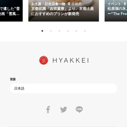
道を歩んではいないか」と、彼らが命をかけて守りたいと願っ
お土産・記念品
食べ物
京都府
イベント
た”今”を生きる私達に問いかける。戦後80年、戦争の記憶が薄れゆく
で遺した”普
京都祇園「吉祥菓寮」より、京都土産
松原湖の氷
今だからこそ、尊い平和の価値を未来に繋ぐ作品『雪風 YUKIKAZE』
映画「雪風
におすすめのプリンが新発売
ー“The Fro
15日（金）よ
を多くの方にご覧いただきたい。
言語