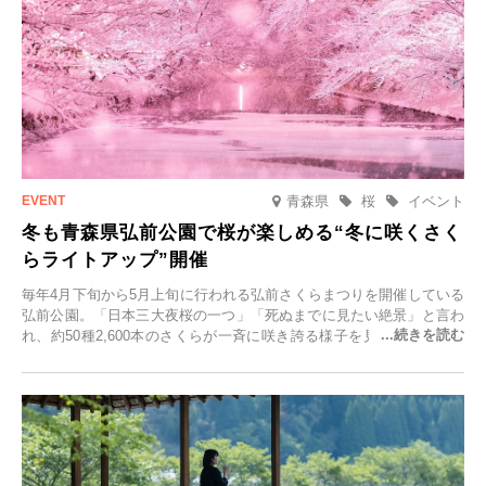
青森県
桜
イベント
冬も青森県弘前公園で桜が楽しめる“冬に咲くさく
らライトアップ”開催
毎年4月下旬から5月上旬に行われる弘前さくらまつりを開催している
弘前公園。「日本三大夜桜の一つ」「死ぬまでに見たい絶景」と言わ
れ、約50種2,600本のさくらが一斉に咲き誇る様子を見に、世界中か
ら観光客が集う人気スポットです。雪の見頃に合わせて2025年12月1
日(月)～2026年2月28日(土)の期間、「冬に咲くさくらライトアップ」
を開催します。