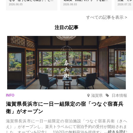
ける「宇治抹茶ティラミス」が新
限定販売
新フレーバ
2026.08.05
2026.08.03
2026.07.31
登場
を8月より
すべての記事を表示 >
注目の記事
滋賀県
日本情報
滋賀県長浜市に一日一組限定の宿「つなぐ宿喜兵
衛」がオープン
滋賀県長浜市に一日一組限定の宿泊施設「つなぐ宿喜兵衛（きへ
え）」がオープンし、楽天トラベルにて宿泊予約の受付が開始されま
した。オープンを記念し、1泊2日の無料宿泊を提供するキャンペーン