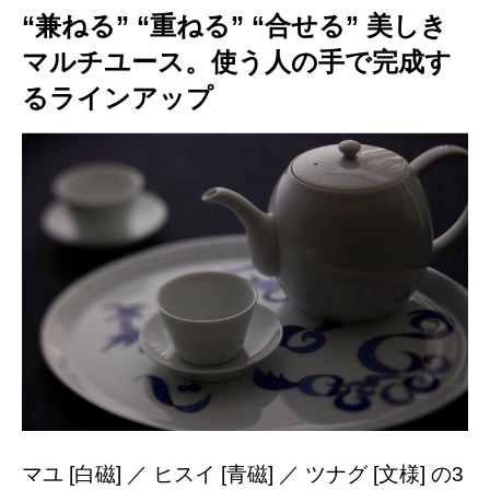
“兼ねる” “重ねる” “合せる” 美しき
マルチユース。使う人の手で完成す
るラインアップ
マユ [白磁] ／ ヒスイ [青磁] ／ ツナグ [文様] の3