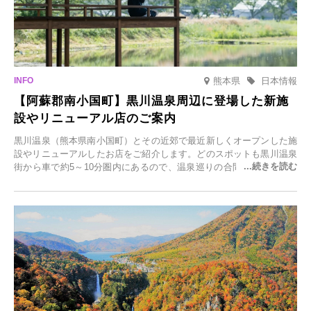
熊本県
日本情報
【阿蘇郡南小国町】黒川温泉周辺に登場した新施
設やリニューアル店のご案内
黒川温泉（熊本県南小国町）とその近郊で最近新しくオープンした施
設やリニューアルしたお店をご紹介します。どのスポットも黒川温泉
街から車で約5～10分圏内にあるので、温泉巡りの合間に気軽に立ち
寄れます。老舗旅館が手掛ける新店舗や、自然豊かな里山カフェ、地
元食材にこだわったレストランなど、多彩な魅力が満載です。黒川温
泉の新たな楽しみとしてチェックしてみてください。