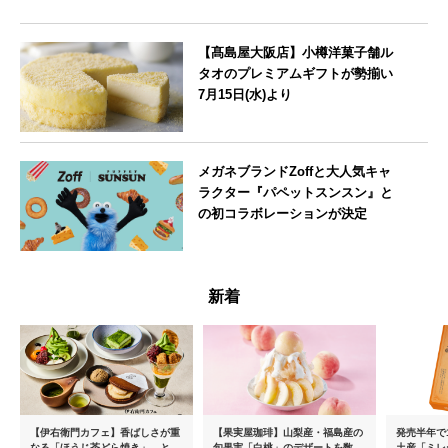
【髙島屋大阪店】小樽洋菓子舗ル
タオのプレミアムギフトが勢揃い
7月15日(水)より
大阪府
メガネブランドZoffと大人気キャ
ラクター『パペットスンスン』と
の初コラボレーションが決定
--
新着
【伊右衛門カフェ】香ばしさが重
【果実屋珈琲】山梨産・福島産の
発売半年で1
なる「ほうじ茶どら焼き」、とろ
旬果実「白桃」のデザートを数量
土産「ミレ