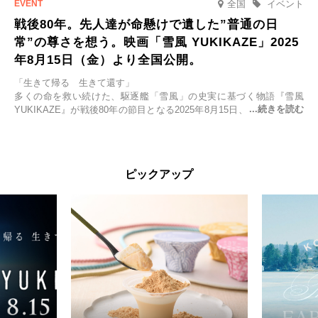
全国
イベント
戦後80年。先人達が命懸けで遺した”普通の日
常”の尊さを想う。映画「雪風 YUKIKAZE」2025
年8月15日（金）より全国公開。
「生きて帰る 生きて還す」
多くの命を救い続けた、駆逐艦「雪風」の史実に基づく物語『雪風
YUKIKAZE』が戦後80年の節目となる2025年8月15日、全国公開され
る。公開に先立ちソニー・ピクチャーズ試写室でマスコミ先行試写会
が行われた。
太平洋戦争中に実在した駆逐艦「雪風」。戦場で海に投げ出された多
ピックアップ
くの仲間の命を救い帰還させ、戦後まで生き抜き「幸運艦」と呼ばれ
た雪風と、激動の時代を懸命に生きる人々の姿を壮大なスケールで描
く。
主演は「雪風」の艦長・寺澤一利を演じる竹野内豊。先任伍長・早瀬
幸平を玉木宏が演じるほか、奥平大兼、田中麗奈、石丸幹二、益岡徹
など実力派俳優が共演。そして戦艦大和と運命を共にした帝国海軍・
第二艦隊司令長官、伊藤整一を中井貴一が圧倒的な存在感で演じ切
る。
時代が再び、分断と暴力に揺れる現代。本作は「同じ過ちを繰り返す