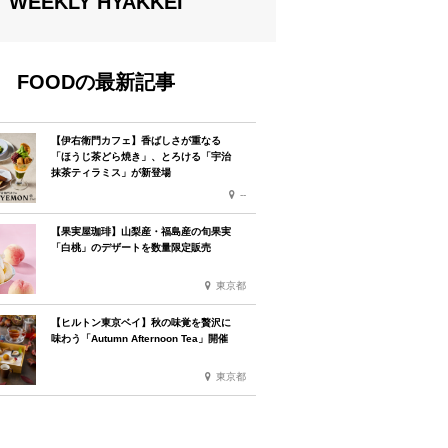
WEEKLY HYAKKEI
FOODの最新記事
【伊右衛門カフェ】香ばしさが重なる
「ほうじ茶どら焼き」、とろける「宇治
抹茶ティラミス」が新登場
--
【果実屋珈琲】山梨産・福島産の旬果実
「白桃」のデザートを数量限定販売
東京都
【ヒルトン東京ベイ】秋の味覚を贅沢に
味わう「Autumn Afternoon Tea」開催
東京都