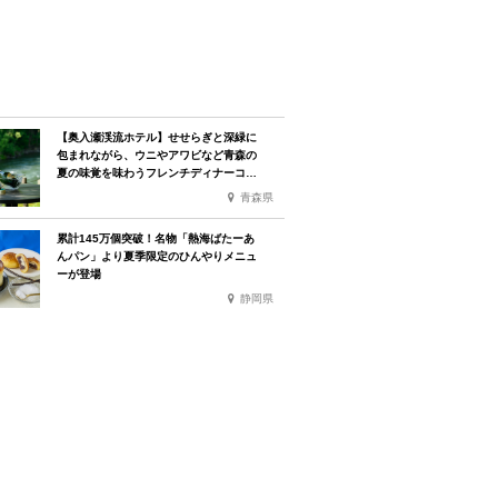
【奥入瀬渓流ホテル】せせらぎと深緑に
包まれながら、ウニやアワビなど青森の
夏の味覚を味わうフレンチディナーコー
ス
青森県
累計145万個突破！名物「熱海ばたーあ
んパン」より夏季限定のひんやりメニュ
ーが登場
静岡県