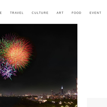
京都
28スポット
E
TRAVEL
CULTURE
ART
FOOD
EVENT