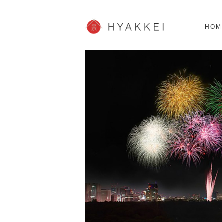
北海道
SHOPPING
62スポット
2
HOM
JP info