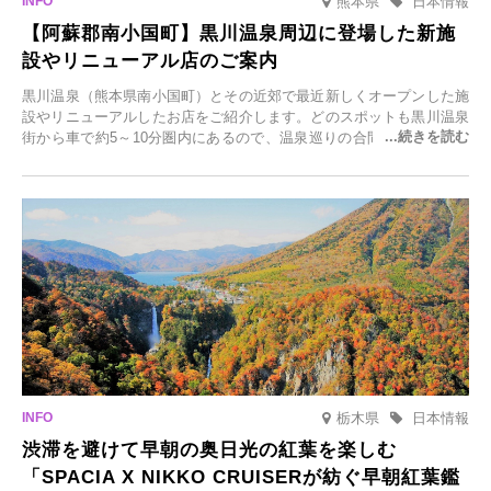
熊本県
日本情報
【阿蘇郡南小国町】黒川温泉周辺に登場した新施
設やリニューアル店のご案内
黒川温泉（熊本県南小国町）とその近郊で最近新しくオープンした施
設やリニューアルしたお店をご紹介します。どのスポットも黒川温泉
街から車で約5～10分圏内にあるので、温泉巡りの合間に気軽に立ち
寄れます。老舗旅館が手掛ける新店舗や、自然豊かな里山カフェ、地
元食材にこだわったレストランなど、多彩な魅力が満載です。黒川温
泉の新たな楽しみとしてチェックしてみてください。
栃木県
日本情報
渋滞を避けて早朝の奥日光の紅葉を楽しむ
「SPACIA X NIKKO CRUISERが紡ぐ早朝紅葉鑑