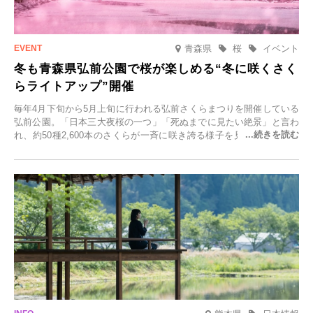
青森県
桜
イベント
冬も青森県弘前公園で桜が楽しめる“冬に咲くさく
らライトアップ”開催
毎年4月下旬から5月上旬に行われる弘前さくらまつりを開催している
弘前公園。「日本三大夜桜の一つ」「死ぬまでに見たい絶景」と言わ
れ、約50種2,600本のさくらが一斉に咲き誇る様子を見に、世界中か
ら観光客が集う人気スポットです。雪の見頃に合わせて2025年12月1
日(月)～2026年2月28日(土)の期間、「冬に咲くさくらライトアップ」
を開催します。