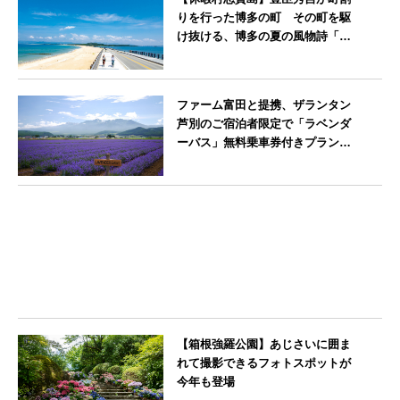
りを行った博多の町 その町を駆
け抜ける、博多の夏の風物詩「博
多祇園山笠」期間中お子様の宿泊
料金無料
福岡県
ファーム富田と提携、ザランタン
芦別のご宿泊者限定で「ラベンダ
ーバス」無料乗車券付きプランを
販売開始
北海道
【箱根強羅公園】あじさいに囲ま
れて撮影できるフォトスポットが
今年も登場