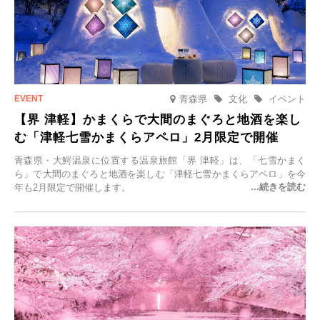
青森県
文化
イベント
【界 津軽】かまくらで大間のまぐろと地酒を楽し
む「津軽七雪かまくらアペロ」2月限定で開催
青森県・大鰐温泉に位置する温泉旅館「界 津軽」は、「七雪かまく
ら」で大間のまぐろと地酒を楽しむ「津軽七雪かまくらアペロ」を今
年も2月限定で開催します。