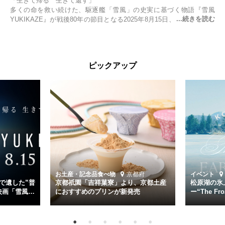
「生きて帰る 生きて還す」
多くの命を救い続けた、駆逐艦「雪風」の史実に基づく物語『雪風
YUKIKAZE』が戦後80年の節目となる2025年8月15日、全国公開され
る。公開に先立ちソニー・ピクチャーズ試写室でマスコミ先行試写会
が行われた。
太平洋戦争中に実在した駆逐艦「雪風」。戦場で海に投げ出された多
ピックアップ
くの仲間の命を救い帰還させ、戦後まで生き抜き「幸運艦」と呼ばれ
た雪風と、激動の時代を懸命に生きる人々の姿を壮大なスケールで描
く。
主演は「雪風」の艦長・寺澤一利を演じる竹野内豊。先任伍長・早瀬
幸平を玉木宏が演じるほか、奥平大兼、田中麗奈、石丸幹二、益岡徹
など実力派俳優が共演。そして戦艦大和と運命を共にした帝国海軍・
第二艦隊司令長官、伊藤整一を中井貴一が圧倒的な存在感で演じ切
る。
時代が再び、分断と暴力に揺れる現代。本作は「同じ過ちを繰り返す
道を歩んではいないか」と、彼らが命をかけて守りたいと願っ
お土産・記念品
食べ物
京都府
イベント
た”今”を生きる私達に問いかける。戦後80年、戦争の記憶が薄れゆく
で遺した”普
京都祇園「吉祥菓寮」より、京都土産
松原湖の氷
今だからこそ、尊い平和の価値を未来に繋ぐ作品『雪風 YUKIKAZE』
映画「雪風
におすすめのプリンが新発売
ー“The Fro
15日（金）よ
を多くの方にご覧いただきたい。