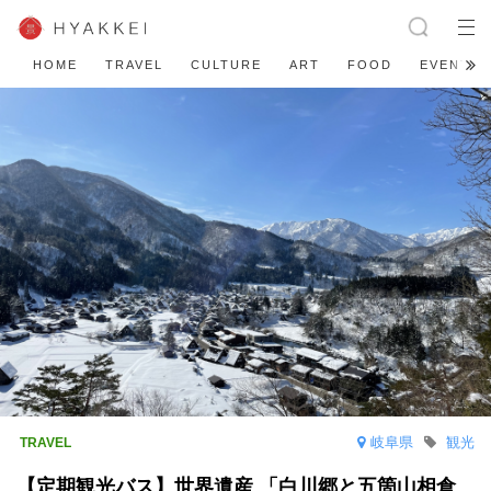
HOME
TRAVEL
CULTURE
ART
FOOD
EVENT
岐阜県
観光
【定期観光バス】世界遺産 「白川郷と五箇山相倉