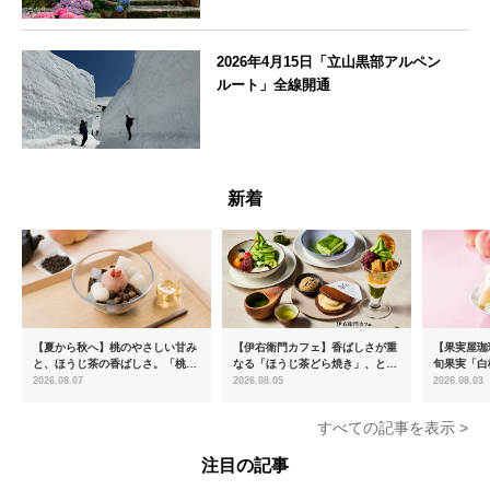
神奈川県
2026年4月15日「立山黒部アルペン
ルート」全線開通
富山県
新着
【夏から秋へ】桃のやさしい甘み
【伊右衛門カフェ】香ばしさが重
【果実屋珈
と、ほうじ茶の香ばしさ。「桃と
なる「ほうじ茶どら焼き」、とろ
旬果実「白
ほうじ茶のあんみつ」を8月中旬
ける「宇治抹茶ティラミス」が新
限定販売
2026.08.07
2026.08.05
2026.08.03
より期間限定販売
登場
すべての記事を表示 >
注目の記事