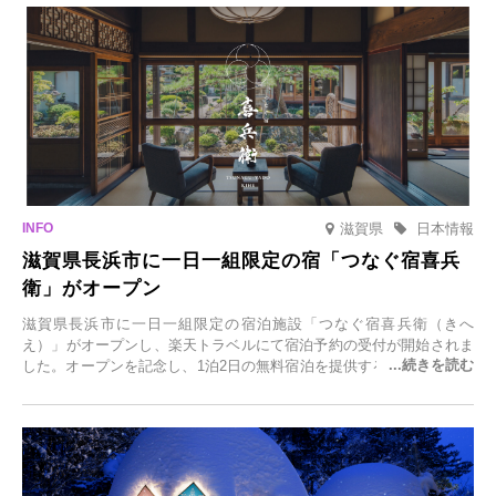
滋賀県
日本情報
滋賀県長浜市に一日一組限定の宿「つなぐ宿喜兵
衛」がオープン
滋賀県長浜市に一日一組限定の宿泊施設「つなぐ宿喜兵衛（きへ
え）」がオープンし、楽天トラベルにて宿泊予約の受付が開始されま
した。オープンを記念し、1泊2日の無料宿泊を提供するキャンペーン
「＃一日一組限定の宿で一生に一度の思い出旅」を実施します。一日
一組限定の宿だからこそ叶う、大切な人との特別な時間を体験いただ
けます。