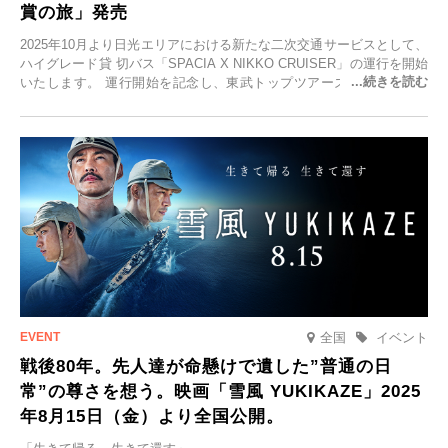
賞の旅」発売
2025年10月より日光エリアにおける新たな二次交通サービスとして、
ハイグレード貸 切バス「SPACIA X NIKKO CRUISER」の運行を開始
いたします。 運行開始を記念し、東武トップツアーズ株式会社では
「SPACIA X NIKKO CRUISERが紡ぐ 早朝紅葉鑑賞の旅」を企画、
2025年9月12日(金)より発売いたします。
全国
イベント
戦後80年。先人達が命懸けで遺した”普通の日
常”の尊さを想う。映画「雪風 YUKIKAZE」2025
年8月15日（金）より全国公開。