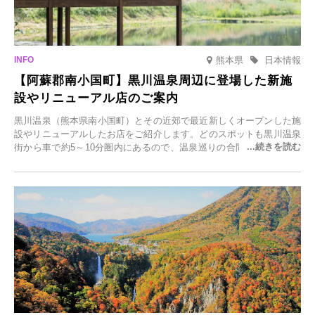
熊本県
日本情報
【阿蘇郡南小国町】黒川温泉周辺に登場した新施
設やリニューアル店のご案内
黒川温泉（熊本県南小国町）とその近郊で最近新しくオープンした施
設やリニューアルしたお店をご紹介します。どのスポットも黒川温泉
街から車で約5～10分圏内にあるので、温泉巡りの合間に気軽に立ち
寄れます。老舗旅館が手掛ける新店舗や、自然豊かな里山カフェ、地
元食材にこだわったレストランなど、多彩な魅力が満載です。黒川温
泉の新たな楽しみとしてチェックしてみてください。