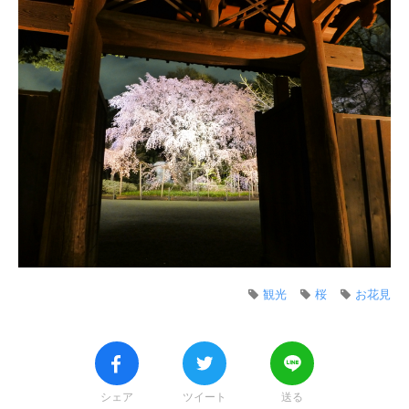
観光
桜
お花見
シェア
ツイート
送る