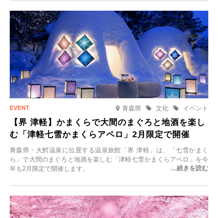
一組限定の宿だからこそ叶う、大切な人との特別な時間を体験いただ
けます。
青森県
文化
イベント
【界 津軽】かまくらで大間のまぐろと地酒を楽し
む「津軽七雪かまくらアペロ」2月限定で開催
青森県・大鰐温泉に位置する温泉旅館「界 津軽」は、「七雪かまく
ら」で大間のまぐろと地酒を楽しむ「津軽七雪かまくらアペロ」を今
年も2月限定で開催します。