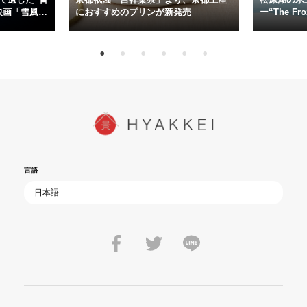
今だからこそ、尊い平和の価値を未来に繋ぐ作品『雪風 YUKIKAZE』
映画「雪風
におすすめのプリンが新発売
ー“The Fro
15日（金）よ
を多くの方にご覧いただきたい。
言語