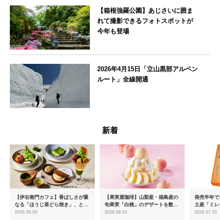
【箱根強羅公園】あじさいに囲ま
れて撮影できるフォトスポットが
今年も登場
神奈川県
2026年4月15日「立山黒部アルペン
ルート」全線開通
富山県
新着
【伊右衛門カフェ】香ばしさが重
【果実屋珈琲】山梨産・福島産の
発売半年で1
なる「ほうじ茶どら焼き」、とろ
旬果実「白桃」のデザートを数量
土産「ミレ
ける「宇治抹茶ティラミス」が新
限定販売
新フレーバ
2026.08.05
2026.08.03
2026.07.31
登場
を8月より