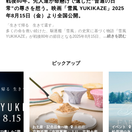
戦後80年。先人達が命懸けで遺した”普通の日
常”の尊さを想う。映画「雪風 YUKIKAZE」2025
年8月15日（金）より全国公開。
「生きて帰る 生きて還す」
多くの命を救い続けた、駆逐艦「雪風」の史実に基づく物語『雪風
YUKIKAZE』が戦後80年の節目となる2025年8月15日、全国公開され
る。公開に先立ちソニー・ピクチャーズ試写室でマスコミ先行試写会
が行われた。
太平洋戦争中に実在した駆逐艦「雪風」。戦場で海に投げ出された多
ピックアップ
くの仲間の命を救い帰還させ、戦後まで生き抜き「幸運艦」と呼ばれ
た雪風と、激動の時代を懸命に生きる人々の姿を壮大なスケールで描
く。
主演は「雪風」の艦長・寺澤一利を演じる竹野内豊。先任伍長・早瀬
幸平を玉木宏が演じるほか、奥平大兼、田中麗奈、石丸幹二、益岡徹
など実力派俳優が共演。そして戦艦大和と運命を共にした帝国海軍・
第二艦隊司令長官、伊藤整一を中井貴一が圧倒的な存在感で演じ切
る。
時代が再び、分断と暴力に揺れる現代。本作は「同じ過ちを繰り返す
道を歩んではいないか」と、彼らが命をかけて守りたいと願っ
お土産・記念品
食べ物
京都府
イベント
た”今”を生きる私達に問いかける。戦後80年、戦争の記憶が薄れゆく
で遺した”普
京都祇園「吉祥菓寮」より、京都土産
松原湖の氷