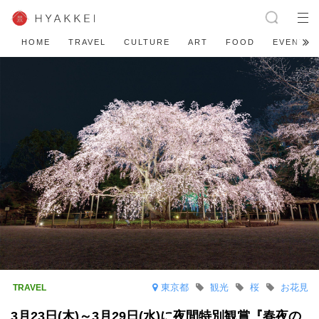
HOME
TRAVEL
CULTURE
ART
FOOD
EVENT
東京都
観光
桜
お花見
3月23日(木)～3月29日(水)に夜間特別観賞『春夜の