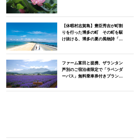
神奈川県
【休暇村志賀島】豊臣秀吉が町割
りを行った博多の町 その町を駆
け抜ける、博多の夏の風物詩「博
多祇園山笠」期間中お子様の宿泊
料金無料
福岡県
ファーム富田と提携、ザランタン
芦別のご宿泊者限定で「ラベンダ
ーバス」無料乗車券付きプランを
販売開始
北海道