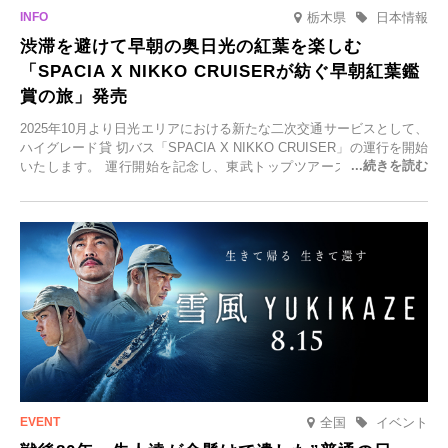
栃木県
日本情報
渋滞を避けて早朝の奥日光の紅葉を楽しむ
「SPACIA X NIKKO CRUISERが紡ぐ早朝紅葉鑑
賞の旅」発売
2025年10月より日光エリアにおける新たな二次交通サービスとして、
ハイグレード貸 切バス「SPACIA X NIKKO CRUISER」の運行を開始
いたします。 運行開始を記念し、東武トップツアーズ株式会社では
「SPACIA X NIKKO CRUISERが紡ぐ 早朝紅葉鑑賞の旅」を企画、
2025年9月12日(金)より発売いたします。
全国
イベント