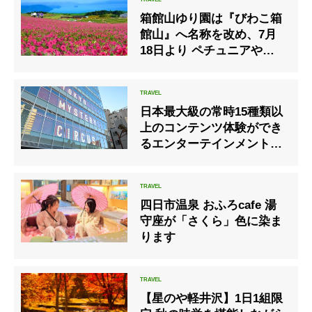
箱館山ゆり園は『びわこ箱
館山』へ名称を改め、7月
18日より ペチュニアやコ
キアの花畑を中心にリニュ
ーアルオープン！
日本最大級の常時15種類以
上のコンテンツ体験ができ
るエンターテインメントパ
ーク『東京ミステリーサー
カス』
四日市温泉 おふろcafe 湯
守座が「さくら」色に染ま
ります
【星のや軽井沢】1日1組限