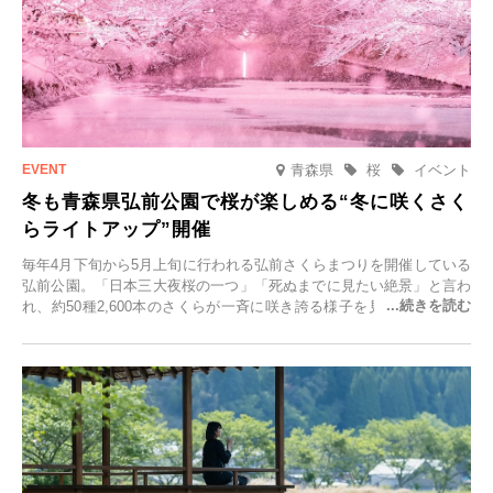
青森県
桜
イベント
冬も青森県弘前公園で桜が楽しめる“冬に咲くさく
らライトアップ”開催
毎年4月下旬から5月上旬に行われる弘前さくらまつりを開催している
弘前公園。「日本三大夜桜の一つ」「死ぬまでに見たい絶景」と言わ
れ、約50種2,600本のさくらが一斉に咲き誇る様子を見に、世界中か
ら観光客が集う人気スポットです。雪の見頃に合わせて2025年12月1
日(月)～2026年2月28日(土)の期間、「冬に咲くさくらライトアップ」
を開催します。