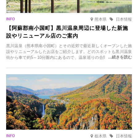
熊本県
日本情報
【阿蘇郡南小国町】黒川温泉周辺に登場した新施
設やリニューアル店のご案内
黒川温泉（熊本県南小国町）とその近郊で最近新しくオープンした施
設やリニューアルしたお店をご紹介します。どのスポットも黒川温泉
街から車で約5～10分圏内にあるので、温泉巡りの合間に気軽に立ち
寄れます。老舗旅館が手掛ける新店舗や、自然豊かな里山カフェ、地
元食材にこだわったレストランなど、多彩な魅力が満載です。黒川温
泉の新たな楽しみとしてチェックしてみてください。
栃木県
日本情報