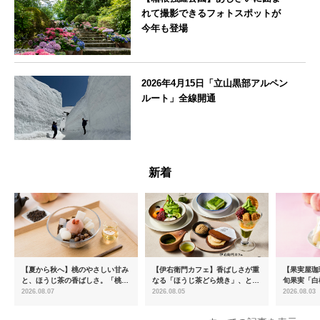
れて撮影できるフォトスポットが
今年も登場
神奈川県
2026年4月15日「立山黒部アルペン
ルート」全線開通
富山県
新着
【夏から秋へ】桃のやさしい甘み
【伊右衛門カフェ】香ばしさが重
【果実屋珈
と、ほうじ茶の香ばしさ。「桃と
なる「ほうじ茶どら焼き」、とろ
旬果実「白
ほうじ茶のあんみつ」を8月中旬
ける「宇治抹茶ティラミス」が新
限定販売
2026.08.07
2026.08.05
2026.08.03
より期間限定販売
登場