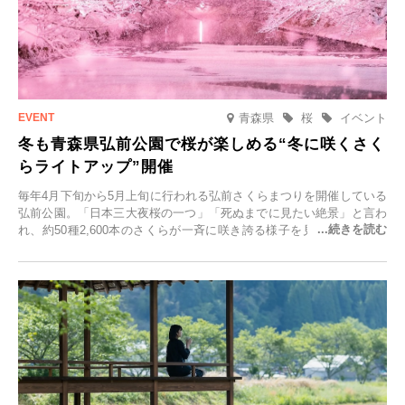
青森県
桜
イベント
冬も青森県弘前公園で桜が楽しめる“冬に咲くさく
らライトアップ”開催
毎年4月下旬から5月上旬に行われる弘前さくらまつりを開催している
弘前公園。「日本三大夜桜の一つ」「死ぬまでに見たい絶景」と言わ
れ、約50種2,600本のさくらが一斉に咲き誇る様子を見に、世界中か
ら観光客が集う人気スポットです。雪の見頃に合わせて2025年12月1
日(月)～2026年2月28日(土)の期間、「冬に咲くさくらライトアップ」
を開催します。