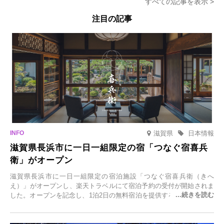
すべての記事を表示 >
注目の記事
滋賀県
日本情報
滋賀県長浜市に一日一組限定の宿「つなぐ宿喜兵
衛」がオープン
滋賀県長浜市に一日一組限定の宿泊施設「つなぐ宿喜兵衛（きへ
え）」がオープンし、楽天トラベルにて宿泊予約の受付が開始されま
した。オープンを記念し、1泊2日の無料宿泊を提供するキャンペーン
「＃一日一組限定の宿で一生に一度の思い出旅」を実施します。一日
一組限定の宿だからこそ叶う、大切な人との特別な時間を体験いただ
けます。