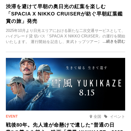
渋滞を避けて早朝の奥日光の紅葉を楽しむ
「SPACIA X NIKKO CRUISERが紡ぐ早朝紅葉鑑
賞の旅」発売
2025年10月より日光エリアにおける新たな二次交通サービスとして、
ハイグレード貸 切バス「SPACIA X NIKKO CRUISER」の運行を開始
いたします。 運行開始を記念し、東武トップツアーズ株式会社では
「SPACIA X NIKKO CRUISERが紡ぐ 早朝紅葉鑑賞の旅」を企画、
2025年9月12日(金)より発売いたします。
全国
イベント
戦後80年。先人達が命懸けで遺した”普通の日