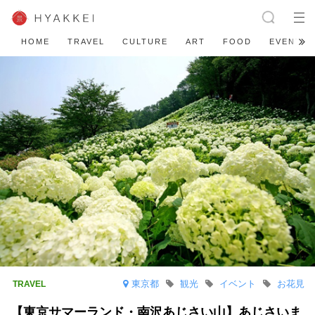
HOME
TRAVEL
CULTURE
ART
FOOD
EVENT
東京都
観光
イベント
お花見
【東京サマーランド・南沢あじさい山】あじさいま