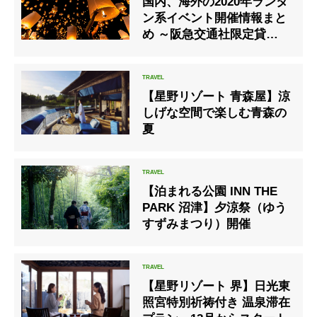
国内、海外の2020年ランタ
ン系イベント開催情報まと
め ～阪急交通社限定貸切イ
ベントもあります～
【星野リゾート 青森屋】涼
しげな空間で楽しむ青森の
夏
【泊まれる公園 INN THE
PARK 沼津】夕涼祭（ゆう
すずみまつり）開催
【星野リゾート 界】日光東
照宮特別祈祷付き 温泉滞在