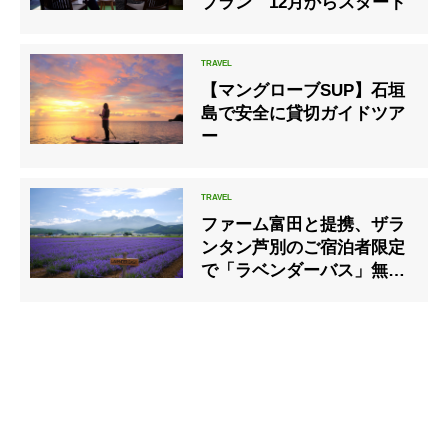
プラン 12月からスタート
【マングローブSUP】石垣
島で安全に貸切ガイドツア
ー
ファーム富田と提携、ザラ
ンタン芦別のご宿泊者限定
で「ラベンダーバス」無料
乗車券付きプランを販売開
始