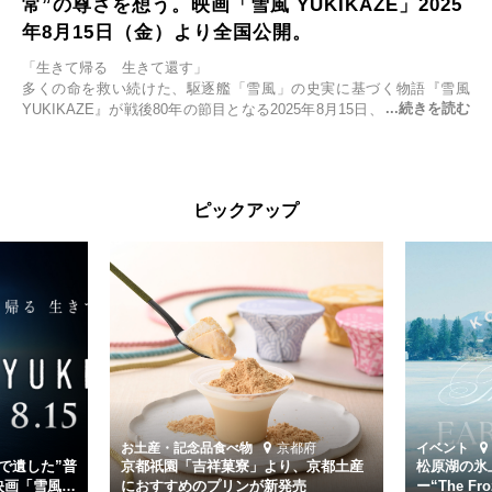
常”の尊さを想う。映画「雪風 YUKIKAZE」2025
年8月15日（金）より全国公開。
「生きて帰る 生きて還す」
多くの命を救い続けた、駆逐艦「雪風」の史実に基づく物語『雪風
YUKIKAZE』が戦後80年の節目となる2025年8月15日、全国公開され
る。公開に先立ちソニー・ピクチャーズ試写室でマスコミ先行試写会
が行われた。
太平洋戦争中に実在した駆逐艦「雪風」。戦場で海に投げ出された多
ピックアップ
くの仲間の命を救い帰還させ、戦後まで生き抜き「幸運艦」と呼ばれ
た雪風と、激動の時代を懸命に生きる人々の姿を壮大なスケールで描
く。
主演は「雪風」の艦長・寺澤一利を演じる竹野内豊。先任伍長・早瀬
幸平を玉木宏が演じるほか、奥平大兼、田中麗奈、石丸幹二、益岡徹
など実力派俳優が共演。そして戦艦大和と運命を共にした帝国海軍・
第二艦隊司令長官、伊藤整一を中井貴一が圧倒的な存在感で演じ切
る。
時代が再び、分断と暴力に揺れる現代。本作は「同じ過ちを繰り返す
道を歩んではいないか」と、彼らが命をかけて守りたいと願っ
お土産・記念品
食べ物
京都府
イベント
た”今”を生きる私達に問いかける。戦後80年、戦争の記憶が薄れゆく
で遺した”普
京都祇園「吉祥菓寮」より、京都土産
松原湖の氷
今だからこそ、尊い平和の価値を未来に繋ぐ作品『雪風 YUKIKAZE』
映画「雪風
におすすめのプリンが新発売
ー“The Fro