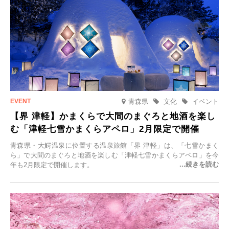
青森県
文化
イベント
【界 津軽】かまくらで大間のまぐろと地酒を楽し
む「津軽七雪かまくらアペロ」2月限定で開催
青森県・大鰐温泉に位置する温泉旅館「界 津軽」は、「七雪かまく
ら」で大間のまぐろと地酒を楽しむ「津軽七雪かまくらアペロ」を今
年も2月限定で開催します。