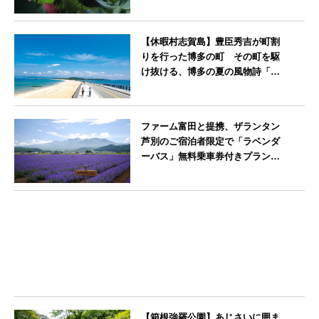
神奈川県
【休暇村志賀島】豊臣秀吉が町割
りを行った博多の町 その町を駆
け抜ける、博多の夏の風物詩「博
多祇園山笠」期間中お子様の宿泊
料金無料
福岡県
ファーム富田と提携、ザランタン
芦別のご宿泊者限定で「ラベンダ
ーバス」無料乗車券付きプランを
販売開始
北海道
【箱根強羅公園】あじさいに囲ま