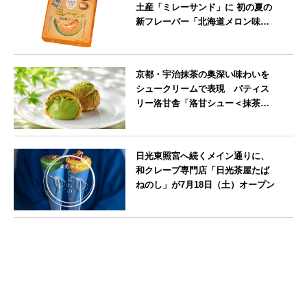
土産「ミレーサンド」に 初の夏の
新フレーバー「北海道メロン味」
を8月より発売
北海道
京都・宇治抹茶の奥深い味わいを
シュークリームで表現 パティス
リー洛甘舎「洛甘シュー＜抹茶
＞」発売中
京都府
日光東照宮へ続くメイン通りに、
和クレープ専門店「日光茶屋たば
ねのし」が7月18日（土）オープン
栃木県