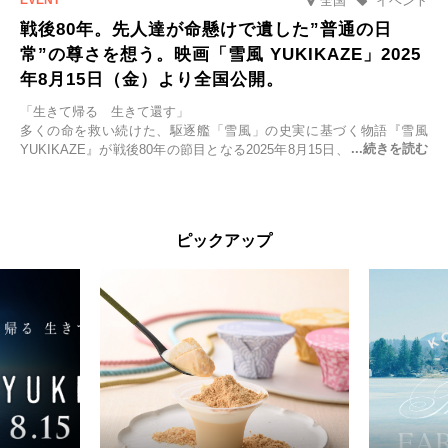
全国
イベント
戦後80年。先人達が命懸けで遺した”普通の日
常”の尊さを想う。映画「雪風 YUKIKAZE」2025
年8月15日（金）より全国公開。
「生きて帰る 生きて還す」
多くの命を救い続けた、駆逐艦「雪風」の史実に基づく物語『雪風
YUKIKAZE』が戦後80年の節目となる2025年8月15日、全国公開され
る。公開に先立ちソニー・ピクチャーズ試写室でマスコミ先行試写会
が行われた。
太平洋戦争中に実在した駆逐艦「雪風」。戦場で海に投げ出された多
ピックアップ
くの仲間の命を救い帰還させ、戦後まで生き抜き「幸運艦」と呼ばれ
た雪風と、激動の時代を懸命に生きる人々の姿を壮大なスケールで描
く。
主演は「雪風」の艦長・寺澤一利を演じる竹野内豊。先任伍長・早瀬
幸平を玉木宏が演じるほか、奥平大兼、田中麗奈、石丸幹二、益岡徹
など実力派俳優が共演。そして戦艦大和と運命を共にした帝国海軍・
第二艦隊司令長官、伊藤整一を中井貴一が圧倒的な存在感で演じ切
る。
時代が再び、分断と暴力に揺れる現代。本作は「同じ過ちを繰り返す