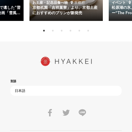
道を歩んではいないか」と、彼らが命をかけて守りたいと願っ
お土産・記念品
食べ物
京都府
イベント
た”今”を生きる私達に問いかける。戦後80年、戦争の記憶が薄れゆく
で遺した”普
京都祇園「吉祥菓寮」より、京都土産
松原湖の氷
今だからこそ、尊い平和の価値を未来に繋ぐ作品『雪風 YUKIKAZE』
映画「雪風
におすすめのプリンが新発売
ー“The Fro
15日（金）よ
を多くの方にご覧いただきたい。
言語