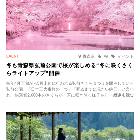
青森県
桜
イベント
冬も青森県弘前公園で桜が楽しめる“冬に咲くさく
らライトアップ”開催
毎年4月下旬から5月上旬に行われる弘前さくらまつりを開催している
弘前公園。「日本三大夜桜の一つ」「死ぬまでに見たい絶景」と言わ
れ、約50種2,600本のさくらが一斉に咲き誇る様子を見に、世界中か
ら観光客が集う人気スポットです。雪の見頃に合わせて2025年12月1
日(月)～2026年2月28日(土)の期間、「冬に咲くさくらライトアップ」
を開催します。