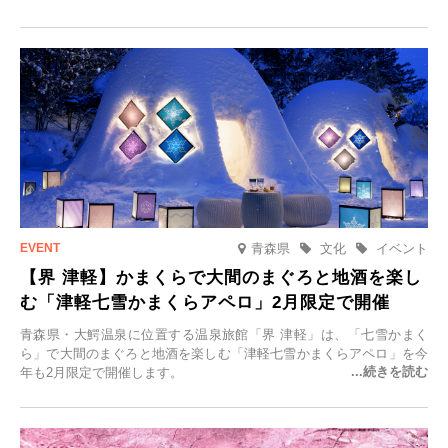
「＃一日一組限定の宿で一生に一度の思い出旅」を実施します。一日
一組限定の宿だからこそ叶う、大切な人との特別な時間を体験いただ
けます。
青森県
文化
イベント
【界 津軽】かまくらで大間のまぐろと地酒を楽し
む「津軽七雪かまくらアペロ」2月限定で開催
青森県・大鰐温泉に位置する温泉旅館「界 津軽」は、「七雪かまく
ら」で大間のまぐろと地酒を楽しむ「津軽七雪かまくらアペロ」を今
年も2月限定で開催します。