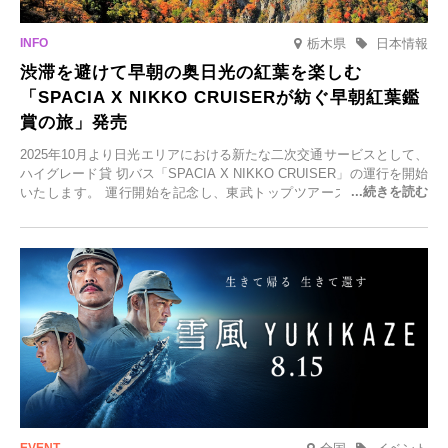
栃木県
日本情報
渋滞を避けて早朝の奥日光の紅葉を楽しむ
「SPACIA X NIKKO CRUISERが紡ぐ早朝紅葉鑑
賞の旅」発売
2025年10月より日光エリアにおける新たな二次交通サービスとして、
ハイグレード貸 切バス「SPACIA X NIKKO CRUISER」の運行を開始
いたします。 運行開始を記念し、東武トップツアーズ株式会社では
「SPACIA X NIKKO CRUISERが紡ぐ 早朝紅葉鑑賞の旅」を企画、
2025年9月12日(金)より発売いたします。