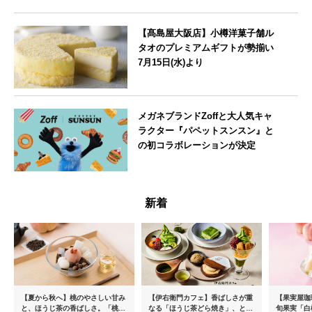
【髙島屋大阪店】小樽洋菓子舗ル
タオのプレミアムギフトが勢揃い
7月15日(水)より
大阪府
メガネブランドZoffと大人気キャ
ラクター『パペットスンスン』と
の初コラボレーションが決定
--
新着
【夏から秋へ】桃のやさしい甘み
【伊右衛門カフェ】香ばしさが重
【果実屋珈
と、ほうじ茶の香ばしさ。「桃と
なる「ほうじ茶どら焼き」、とろ
旬果実「白