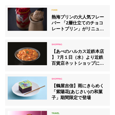
熱海プリンの大人気フレー
バー 「2層仕立てのチョコ
レートプリン」がリニュー
アル
【あべのハルカス近鉄本店
】 7月１日（水）より近鉄
百貨店ネットショップにて
「大北海道展」を初開催し
ます
【鶴屋吉信】雨にきらめく
「紫陽花(あじさい)の和菓
子」期間限定で登場