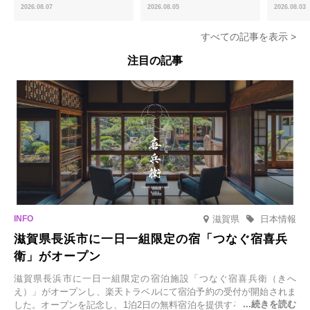
ほうじ茶のあんみつ」を8月中旬
ける「宇治抹茶ティラミス」が新
限定販売
2026.08.07
2026.08.05
2026.08.03
より期間限定販売
登場
すべての記事を表示 >
注目の記事
滋賀県
日本情報
滋賀県長浜市に一日一組限定の宿「つなぐ宿喜兵
衛」がオープン
滋賀県長浜市に一日一組限定の宿泊施設「つなぐ宿喜兵衛（きへ
え）」がオープンし、楽天トラベルにて宿泊予約の受付が開始されま
した。オープンを記念し、1泊2日の無料宿泊を提供するキャンペーン