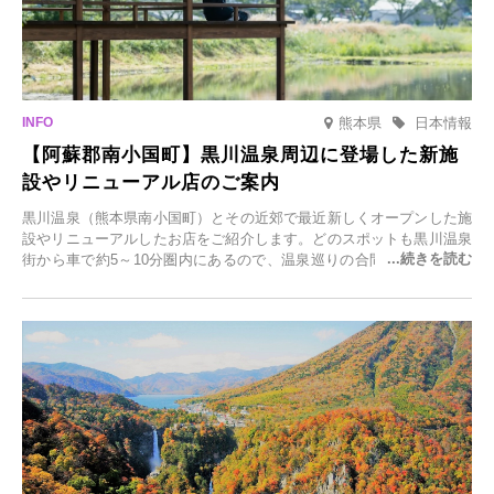
熊本県
日本情報
【阿蘇郡南小国町】黒川温泉周辺に登場した新施
設やリニューアル店のご案内
黒川温泉（熊本県南小国町）とその近郊で最近新しくオープンした施
設やリニューアルしたお店をご紹介します。どのスポットも黒川温泉
街から車で約5～10分圏内にあるので、温泉巡りの合間に気軽に立ち
寄れます。老舗旅館が手掛ける新店舗や、自然豊かな里山カフェ、地
元食材にこだわったレストランなど、多彩な魅力が満載です。黒川温
泉の新たな楽しみとしてチェックしてみてください。