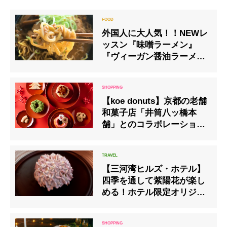
外国人に大人気！！NEWレ
ッスン『味噌ラーメン』
『ヴィーガン醤油ラーメ
ン』
【koe donuts】京都の老舗
和菓子店「井筒八ッ橋本
舗」とのコラボレーション
商品12月26日(金)発売
【三河湾ヒルズ・ホテル】
四季を通して紫陽花が楽し
める！ホテル限定オリジナ
ルケーキを販売