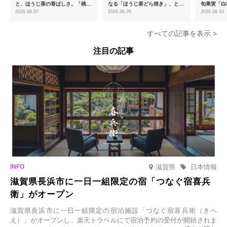
と、ほうじ茶の香ばしさ。「桃と
なる「ほうじ茶どら焼き」、とろ
旬果実「白
ほうじ茶のあんみつ」を8月中旬
ける「宇治抹茶ティラミス」が新
限定販売
2026.08.07
2026.08.05
2026.08.03
より期間限定販売
登場
すべての記事を表示 >
注目の記事
滋賀県
日本情報
滋賀県長浜市に一日一組限定の宿「つなぐ宿喜兵
衛」がオープン
滋賀県長浜市に一日一組限定の宿泊施設「つなぐ宿喜兵衛（きへ
え）」がオープンし、楽天トラベルにて宿泊予約の受付が開始されま