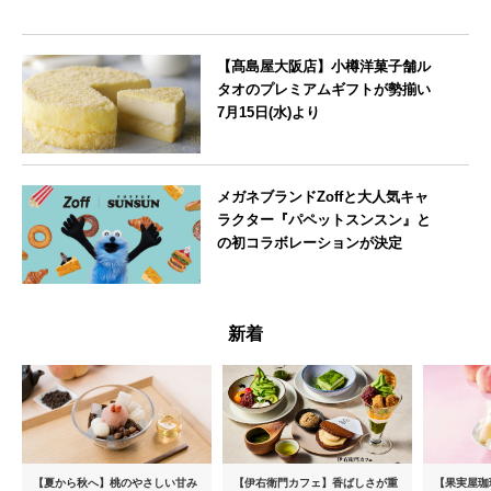
【髙島屋大阪店】小樽洋菓子舗ル
タオのプレミアムギフトが勢揃い
7月15日(水)より
大阪府
メガネブランドZoffと大人気キャ
ラクター『パペットスンスン』と
の初コラボレーションが決定
--
新着
【夏から秋へ】桃のやさしい甘み
【伊右衛門カフェ】香ばしさが重
【果実屋珈