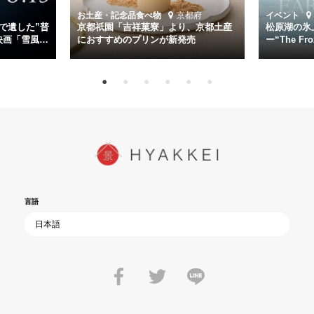
道を歩んではいないか」と、彼らが命をかけて守りたいと願っ
お土産・記念品
食べ物
京都府
イベント
た”今”を生きる私達に問いかける。戦後80年、戦争の記憶が薄れゆく
で遺した”普
京都祇園「吉祥菓寮」より、京都土産
松原湖の氷
今だからこそ、尊い平和の価値を未来に繋ぐ作品『雪風 YUKIKAZE』
映画「雪風
におすすめのプリンが新発売
ー“The Fro
15日（金）よ
を多くの方にご覧いただきたい。
言語