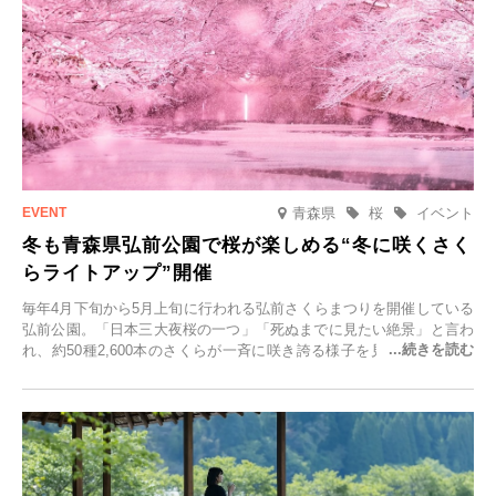
青森県
桜
イベント
冬も青森県弘前公園で桜が楽しめる“冬に咲くさく
らライトアップ”開催
毎年4月下旬から5月上旬に行われる弘前さくらまつりを開催している
弘前公園。「日本三大夜桜の一つ」「死ぬまでに見たい絶景」と言わ
れ、約50種2,600本のさくらが一斉に咲き誇る様子を見に、世界中か
ら観光客が集う人気スポットです。雪の見頃に合わせて2025年12月1
日(月)～2026年2月28日(土)の期間、「冬に咲くさくらライトアップ」
を開催します。