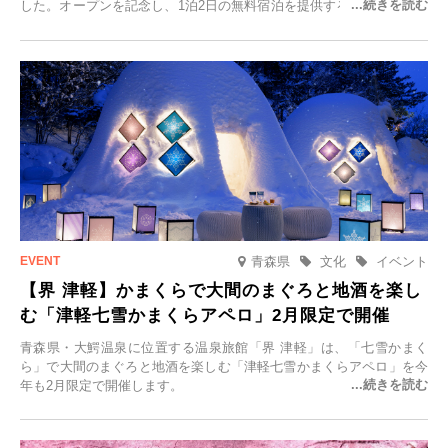
した。オープンを記念し、1泊2日の無料宿泊を提供するキャンペーン
「＃一日一組限定の宿で一生に一度の思い出旅」を実施します。一日
一組限定の宿だからこそ叶う、大切な人との特別な時間を体験いただ
けます。
青森県
文化
イベント
【界 津軽】かまくらで大間のまぐろと地酒を楽し
む「津軽七雪かまくらアペロ」2月限定で開催
青森県・大鰐温泉に位置する温泉旅館「界 津軽」は、「七雪かまく
ら」で大間のまぐろと地酒を楽しむ「津軽七雪かまくらアペロ」を今
年も2月限定で開催します。