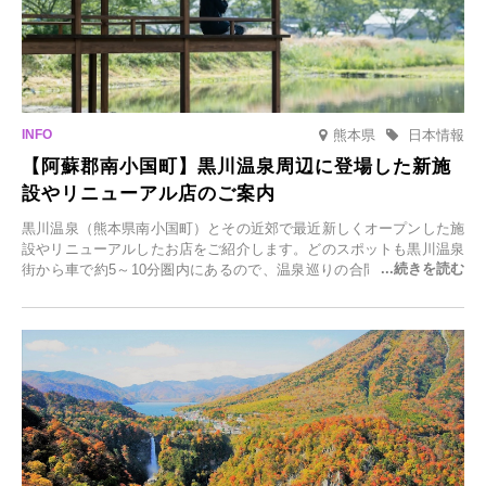
熊本県
日本情報
【阿蘇郡南小国町】黒川温泉周辺に登場した新施
設やリニューアル店のご案内
黒川温泉（熊本県南小国町）とその近郊で最近新しくオープンした施
設やリニューアルしたお店をご紹介します。どのスポットも黒川温泉
街から車で約5～10分圏内にあるので、温泉巡りの合間に気軽に立ち
寄れます。老舗旅館が手掛ける新店舗や、自然豊かな里山カフェ、地
元食材にこだわったレストランなど、多彩な魅力が満載です。黒川温
泉の新たな楽しみとしてチェックしてみてください。