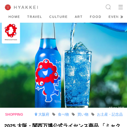
HOME
TRAVEL
CULTURE
ART
FOOD
EVENT
大阪府
食べ物
買い物
お土産・記念品
2025 大阪・関西万博公式ライセンス商品 「ミャク