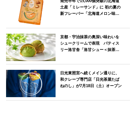
発売半年で15,000個突破の北海道
土産「ミレーサンド」に 初の夏の
新フレーバー「北海道メロン味」
を8月より発売
北海道
京都・宇治抹茶の奥深い味わいを
シュークリームで表現 パティス
リー洛甘舎「洛甘シュー＜抹茶
＞」発売中
京都府
日光東照宮へ続くメイン通りに、
和クレープ専門店「日光茶屋たば
ねのし」が7月18日（土）オープン
栃木県