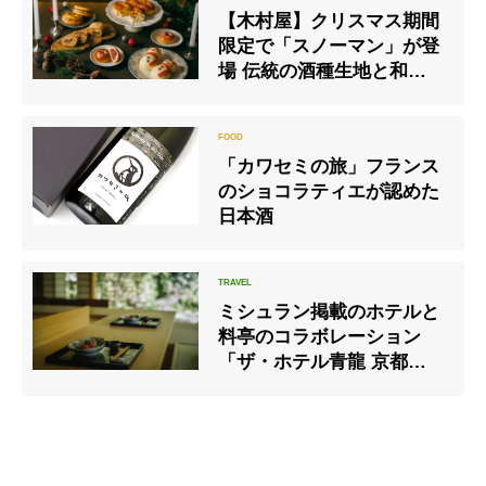
【木村屋】クリスマス期間
限定で「スノーマン」が登
場 伝統の酒種生地と和の素
材を使用した「和のシュト
ーレン」は今年も販売
「カワセミの旅」フランス
のショコラティエが認めた
日本酒
ミシュラン掲載のホテルと
料亭のコラボレーション
「ザ・ホテル青龍 京都清
水」の宿泊プランがスター
ト