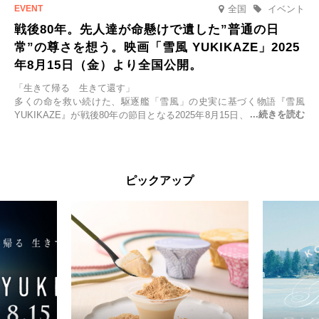
全国
イベント
戦後80年。先人達が命懸けで遺した”普通の日
常”の尊さを想う。映画「雪風 YUKIKAZE」2025
年8月15日（金）より全国公開。
「生きて帰る 生きて還す」
多くの命を救い続けた、駆逐艦「雪風」の史実に基づく物語『雪風
YUKIKAZE』が戦後80年の節目となる2025年8月15日、全国公開され
る。公開に先立ちソニー・ピクチャーズ試写室でマスコミ先行試写会
が行われた。
太平洋戦争中に実在した駆逐艦「雪風」。戦場で海に投げ出された多
ピックアップ
くの仲間の命を救い帰還させ、戦後まで生き抜き「幸運艦」と呼ばれ
た雪風と、激動の時代を懸命に生きる人々の姿を壮大なスケールで描
く。
主演は「雪風」の艦長・寺澤一利を演じる竹野内豊。先任伍長・早瀬
幸平を玉木宏が演じるほか、奥平大兼、田中麗奈、石丸幹二、益岡徹
など実力派俳優が共演。そして戦艦大和と運命を共にした帝国海軍・
第二艦隊司令長官、伊藤整一を中井貴一が圧倒的な存在感で演じ切
る。
時代が再び、分断と暴力に揺れる現代。本作は「同じ過ちを繰り返す