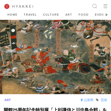
HOME
TRAVEL
CULTURE
ART
FOOD
EVENT
山形県
芸術
開館25周年記念特別展「上杉謙信と川中島合戦」を