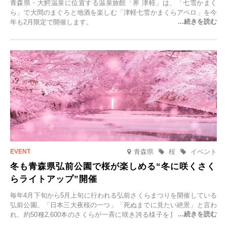
青森県・大鰐温泉に位置する温泉旅館「界 津軽」は、「七雪かまく
ら」で大間のまぐろと地酒を楽しむ「津軽七雪かまくらアペロ」を今
年も2月限定で開催します。
青森県
桜
イベント
冬も青森県弘前公園で桜が楽しめる“冬に咲くさく
らライトアップ”開催
毎年4月下旬から5月上旬に行われる弘前さくらまつりを開催している
弘前公園。「日本三大夜桜の一つ」「死ぬまでに見たい絶景」と言わ
れ、約50種2,600本のさくらが一斉に咲き誇る様子を見に、世界中か
ら観光客が集う人気スポットです。雪の見頃に合わせて2025年12月1