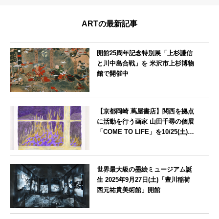
ARTの最新記事
開館25周年記念特別展「上杉謙信
と川中島合戦」を 米沢市上杉博物
館で開催中
山形県
【京都岡崎 蔦屋書店】関西を拠点
に活動を行う画家 山田千尋の個展
「COME TO LIFE」を10/25(土)よ
り開催
京都府
世界最大級の墨絵ミュージアム誕
生 2025年9月27日(土)「豊川稲荷
西元祐貴美術館」開館
愛知県