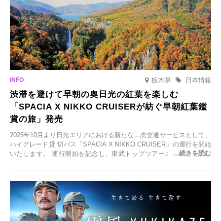
栃木県
日本情報
渋滞を避けて早朝の奥日光の紅葉を楽しむ
「SPACIA X NIKKO CRUISERが紡ぐ早朝紅葉鑑
賞の旅」発売
2025年10月より日光エリアにおける新たな二次交通サービスとして、
ハイグレード貸 切バス「SPACIA X NIKKO CRUISER」の運行を開始
いたします。 運行開始を記念し、東武トップツアーズ株式会社では
「SPACIA X NIKKO CRUISERが紡ぐ 早朝紅葉鑑賞の旅」を企画、
2025年9月12日(金)より発売いたします。