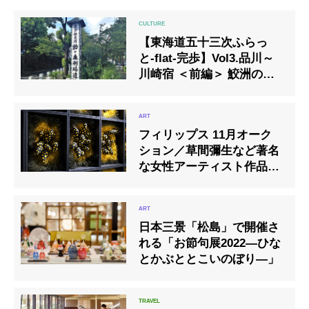
【東海道五十三次ふらっ
と-flat-完歩】Vol3.品川～
川崎宿 ＜前編＞ 鮫洲の親
分とか東海道の追いはぎと
か
フィリップス 11月オーク
ション／草間彌生など著名
な女性アーティスト作品が
目白押し
日本三景「松島」で開催さ
れる「お節句展2022―ひな
とかぶととこいのぼり―」