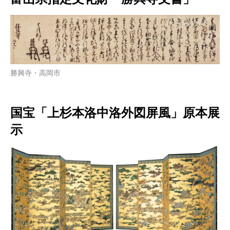
勝興寺・高岡市
国宝「上杉本洛中洛外図屏風」原本展
示