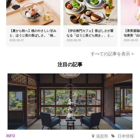
【夏から秋へ】桃のやさしい甘み
【伊右衛門カフェ】香ばしさが重
【果実屋珈
と、ほうじ茶の香ばしさ。「桃と
なる「ほうじ茶どら焼き」、とろ
旬果実「白
ほうじ茶のあんみつ」を8月中旬
ける「宇治抹茶ティラミス」が新
限定販売
2026.08.07
2026.08.05
2026.08.03
より期間限定販売
登場
すべての記事を表示 >
注目の記事
滋賀県
日本情報