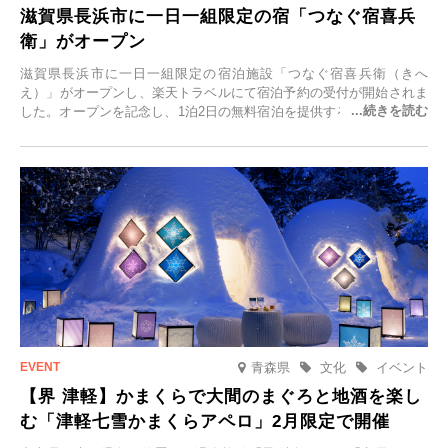
滋賀県長浜市に一日一組限定の宿「つなぐ宿喜兵
衛」がオープン
滋賀県長浜市に一日一組限定の宿泊施設「つなぐ宿喜兵衛（きへ
え）」がオープンし、楽天トラベルにて宿泊予約の受付が開始されま
した。オープンを記念し、1泊2日の無料宿泊を提供するキャンペーン
「＃一日一組限定の宿で一生に一度の思い出旅」を実施します。一日
一組限定の宿だからこそ叶う、大切な人との特別な時間を体験いただ
けます。
青森県
文化
イベント
【界 津軽】かまくらで大間のまぐろと地酒を楽し
む「津軽七雪かまくらアペロ」2月限定で開催