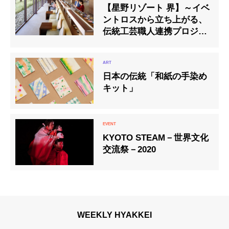
【星野リゾート 界】～イベ
ントロスから立ち上がる、
伝統工芸職人連携プロジェ
クト～温泉旅館で「リモー
ト益子陶器市」開催
日本の伝統「和紙の手染め
キット」
KYOTO STEAM－世界文化
交流祭－2020
WEEKLY HYAKKEI