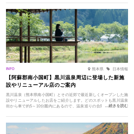
日(月)～2026年2月28日(土)の期間、「冬に咲くさくらライトアップ」
を開催します。
熊本県
日本情報
【阿蘇郡南小国町】黒川温泉周辺に登場した新施
設やリニューアル店のご案内
黒川温泉（熊本県南小国町）とその近郊で最近新しくオープンした施
設やリニューアルしたお店をご紹介します。どのスポットも黒川温泉
街から車で約5～10分圏内にあるので、温泉巡りの合間に気軽に立ち
寄れます。老舗旅館が手掛ける新店舗や、自然豊かな里山カフェ、地
元食材にこだわったレストランなど、多彩な魅力が満載です。黒川温
泉の新たな楽しみとしてチェックしてみてください。