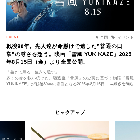
全国
イベント
戦後80年。先人達が命懸けで遺した”普通の日
常”の尊さを想う。映画「雪風 YUKIKAZE」2025
年8月15日（金）より全国公開。
「生きて帰る 生きて還す」
多くの命を救い続けた、駆逐艦「雪風」の史実に基づく物語『雪風
YUKIKAZE』が戦後80年の節目となる2025年8月15日、全国公開され
る。公開に先立ちソニー・ピクチャーズ試写室でマスコミ先行試写会
が行われた。
太平洋戦争中に実在した駆逐艦「雪風」。戦場で海に投げ出された多
ピックアップ
くの仲間の命を救い帰還させ、戦後まで生き抜き「幸運艦」と呼ばれ
た雪風と、激動の時代を懸命に生きる人々の姿を壮大なスケールで描
く。
主演は「雪風」の艦長・寺澤一利を演じる竹野内豊。先任伍長・早瀬