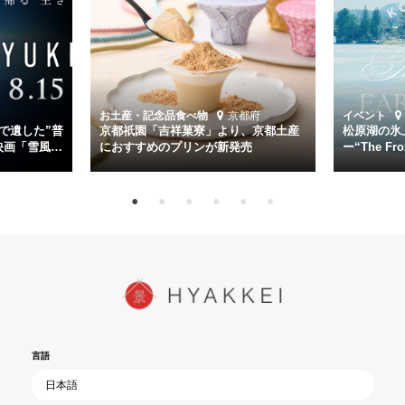
幸平を玉木宏が演じるほか、奥平大兼、田中麗奈、石丸幹二、益岡徹
など実力派俳優が共演。そして戦艦大和と運命を共にした帝国海軍・
第二艦隊司令長官、伊藤整一を中井貴一が圧倒的な存在感で演じ切
る。
時代が再び、分断と暴力に揺れる現代。本作は「同じ過ちを繰り返す
道を歩んではいないか」と、彼らが命をかけて守りたいと願っ
お土産・記念品
食べ物
京都府
イベント
た”今”を生きる私達に問いかける。戦後80年、戦争の記憶が薄れゆく
で遺した”普
京都祇園「吉祥菓寮」より、京都土産
松原湖の氷
今だからこそ、尊い平和の価値を未来に繋ぐ作品『雪風 YUKIKAZE』
映画「雪風
におすすめのプリンが新発売
ー“The Fro
15日（金）よ
を多くの方にご覧いただきたい。
言語