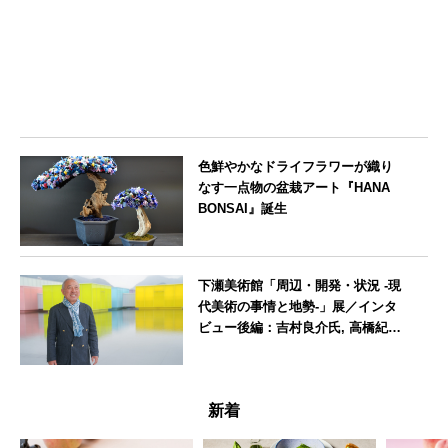
色鮮やかなドライフラワーが織り
なす一点物の盆栽アート『HANA
BONSAI』誕生
東京都
下瀬美術館「周辺・開発・状況 -現
代美術の事情と地勢-」展／インタ
ビュー後編：吉村良介氏, 高橋紀成
氏, Mario Christiano氏, Stefano
Pesce氏
広島県
新着