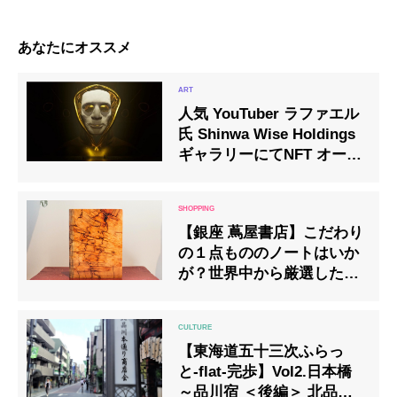
あなたにオススメ
人気 YouTuber ラファエル
氏 Shinwa Wise Holdings
ギャラリーにてNFT オーク
ションイベントを開催 落札
総額 515 万円を記録
【銀座 蔦屋書店】こだわり
の１点もののノートはいか
が？世界中から厳選した天
然木でできたノート
【東海道五十三次ふらっ
と-flat-完歩】Vol2.日本橋
～品川宿 ＜後編＞ 北品川