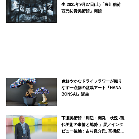
生 2025年9月27日(土)「豊川稲荷
西元祐貴美術館」開館
愛知県
色鮮やかなドライフラワーが織り
なす一点物の盆栽アート『HANA
BONSAI』誕生
東京都
下瀬美術館「周辺・開発・状況 -現
代美術の事情と地勢-」展／インタ
ビュー後編：吉村良介氏, 高橋紀成
氏, Mario Christiano氏, Stefano