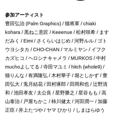
参加アーティスト
豊田弘治 (Palm Graphics) / 猫将軍 / chiaki
kohara / 黒ねこ意匠 / Keeenue / 松村咲希 / ます
だみく / Eimi / さくらいはじめ / 河野ルル / ゴト
ウヨシタカ / CHO-CHAN / マルミヤン / イフク
カズヒコ / ヘロシナキャメラ / MURKOS / 中村
muchoよしてる / 寺田マユミ / hitch (whole9) /
猫りんな / 有満隆弘 / 木村華子 / 堀としかず / 豊
田弘大 / 兎月結花 / 田村琢郎 / 田岡和也 / 辻野清
和 / 池田孝友 / 太公良 / 星野勝之 / 星谷もも / 高
山泰治 / 戸屋ちかこ / 柿川健太 / 河田潤一 / 加藤
正臣 / 井上たつや / ヤマ ひかり / しまはらゆう