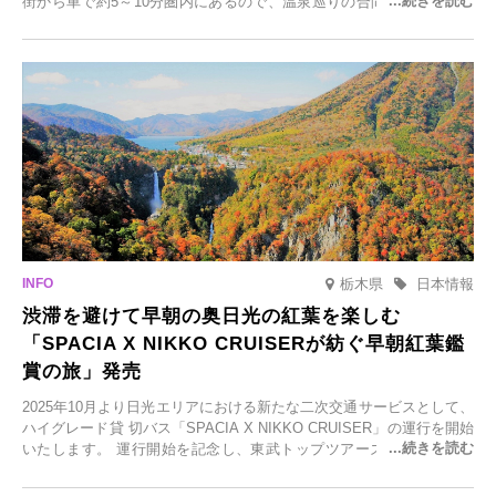
街から車で約5～10分圏内にあるので、温泉巡りの合間に気軽に立ち
寄れます。老舗旅館が手掛ける新店舗や、自然豊かな里山カフェ、地
元食材にこだわったレストランなど、多彩な魅力が満載です。黒川温
泉の新たな楽しみとしてチェックしてみてください。
栃木県
日本情報
渋滞を避けて早朝の奥日光の紅葉を楽しむ
「SPACIA X NIKKO CRUISERが紡ぐ早朝紅葉鑑
賞の旅」発売
2025年10月より日光エリアにおける新たな二次交通サービスとして、
ハイグレード貸 切バス「SPACIA X NIKKO CRUISER」の運行を開始
いたします。 運行開始を記念し、東武トップツアーズ株式会社では
「SPACIA X NIKKO CRUISERが紡ぐ 早朝紅葉鑑賞の旅」を企画、
2025年9月12日(金)より発売いたします。