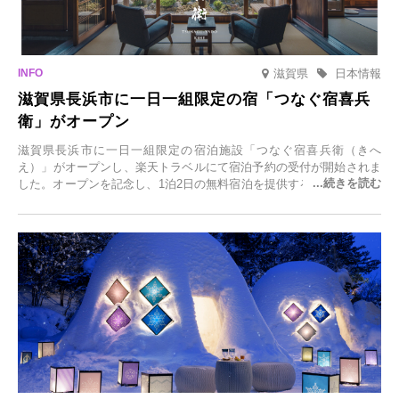
滋賀県
日本情報
滋賀県長浜市に一日一組限定の宿「つなぐ宿喜兵
衛」がオープン
滋賀県長浜市に一日一組限定の宿泊施設「つなぐ宿喜兵衛（きへ
え）」がオープンし、楽天トラベルにて宿泊予約の受付が開始されま
した。オープンを記念し、1泊2日の無料宿泊を提供するキャンペーン
「＃一日一組限定の宿で一生に一度の思い出旅」を実施します。一日
一組限定の宿だからこそ叶う、大切な人との特別な時間を体験いただ
けます。