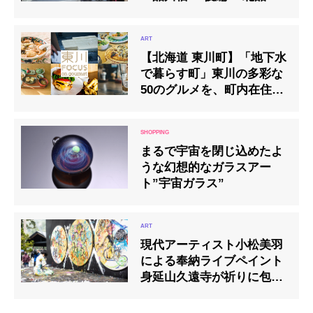
の路地に後ろ髪ひかれて
【北海道 東川町】「地下水
で暮らす町」東川の多彩な
50のグルメを、町内在住の
写真家＆音楽家が表現した
動画が公開
まるで宇宙を閉じ込めたよ
うな幻想的なガラスアー
ト”宇宙ガラス”
現代アーティスト小松美羽
による奉納ライブペイント
身延山久遠寺が祈りに包ま
れる