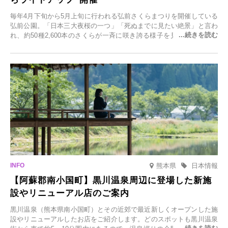
毎年4月下旬から5月上旬に行われる弘前さくらまつりを開催している
弘前公園。「日本三大夜桜の一つ」「死ぬまでに見たい絶景」と言わ
れ、約50種2,600本のさくらが一斉に咲き誇る様子を見に、世界中か
ら観光客が集う人気スポットです。雪の見頃に合わせて2025年12月1
日(月)～2026年2月28日(土)の期間、「冬に咲くさくらライトアップ」
を開催します。
熊本県
日本情報
【阿蘇郡南小国町】黒川温泉周辺に登場した新施
設やリニューアル店のご案内
黒川温泉（熊本県南小国町）とその近郊で最近新しくオープンした施
設やリニューアルしたお店をご紹介します。どのスポットも黒川温泉