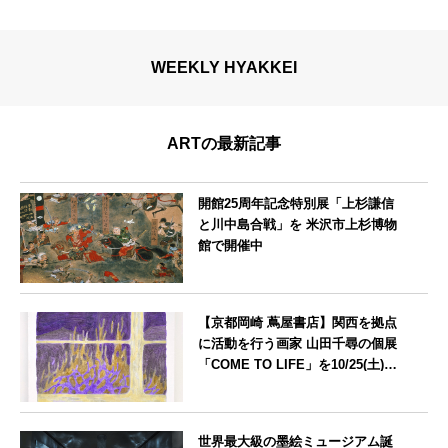
WEEKLY HYAKKEI
ARTの最新記事
開館25周年記念特別展「上杉謙信
と川中島合戦」を 米沢市上杉博物
館で開催中
山形県
【京都岡崎 蔦屋書店】関西を拠点
に活動を行う画家 山田千尋の個展
「COME TO LIFE」を10/25(土)よ
り開催
京都府
世界最大級の墨絵ミュージアム誕