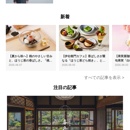
Pesce氏
広島県
新着
【夏から秋へ】桃のやさしい甘み
【伊右衛門カフェ】香ばしさが重
【果実屋珈
と、ほうじ茶の香ばしさ。「桃と
なる「ほうじ茶どら焼き」、とろ
旬果実「白
ほうじ茶のあんみつ」を8月中旬
ける「宇治抹茶ティラミス」が新
限定販売
2026.08.07
2026.08.05
2026.08.03
より期間限定販売
登場
すべての記事を表示 >
注目の記事