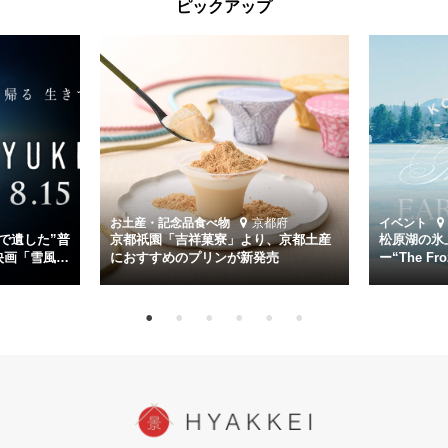
ピックアップ
くの仲間の命を救い帰還させ、戦後まで生き抜き「幸運艦」と呼ばれ
た雪風と、激動の時代を懸命に生きる人々の姿を壮大なスケールで描
く。
主演は「雪風」の艦長・寺澤一利を演じる竹野内豊。先任伍長・早瀬
幸平を玉木宏が演じるほか、奥平大兼、田中麗奈、石丸幹二、益岡徹
など実力派俳優が共演。そして戦艦大和と運命を共にした帝国海軍・
第二艦隊司令長官、伊藤整一を中井貴一が圧倒的な存在感で演じ切
る。
時代が再び、分断と暴力に揺れる現代。本作は「同じ過ちを繰り返す
道を歩んではいないか」と、彼らが命をかけて守りたいと願っ
お土産・記念品
食べ物
京都府
イベント
た”今”を生きる私達に問いかける。戦後80年、戦争の記憶が薄れゆく
で遺した”普
京都祇園「吉祥菓寮」より、京都土産
松原湖の氷
今だからこそ、尊い平和の価値を未来に繋ぐ作品『雪風 YUKIKAZE』
映画「雪風
におすすめのプリンが新発売
ー“The Fro
15日（金）よ
を多くの方にご覧いただきたい。