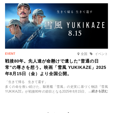
全国
イベント
戦後80年。先人達が命懸けで遺した”普通の日
常”の尊さを想う。映画「雪風 YUKIKAZE」2025
年8月15日（金）より全国公開。
「生きて帰る 生きて還す」
多くの命を救い続けた、駆逐艦「雪風」の史実に基づく物語『雪風
YUKIKAZE』が戦後80年の節目となる2025年8月15日、全国公開され
る。公開に先立ちソニー・ピクチャーズ試写室でマスコミ先行試写会
が行われた。
太平洋戦争中に実在した駆逐艦「雪風」。戦場で海に投げ出された多