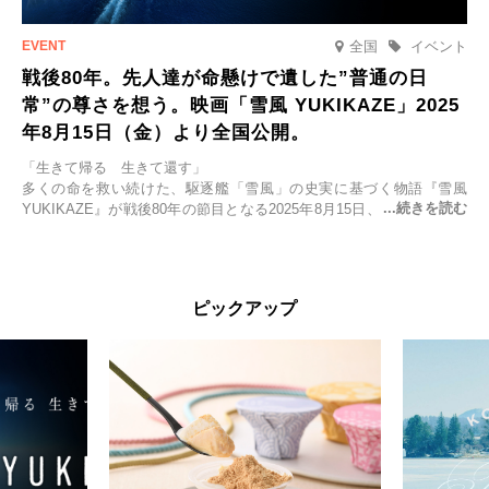
全国
イベント
戦後80年。先人達が命懸けで遺した”普通の日
常”の尊さを想う。映画「雪風 YUKIKAZE」2025
年8月15日（金）より全国公開。
「生きて帰る 生きて還す」
多くの命を救い続けた、駆逐艦「雪風」の史実に基づく物語『雪風
YUKIKAZE』が戦後80年の節目となる2025年8月15日、全国公開され
る。公開に先立ちソニー・ピクチャーズ試写室でマスコミ先行試写会
が行われた。
太平洋戦争中に実在した駆逐艦「雪風」。戦場で海に投げ出された多
ピックアップ
くの仲間の命を救い帰還させ、戦後まで生き抜き「幸運艦」と呼ばれ
た雪風と、激動の時代を懸命に生きる人々の姿を壮大なスケールで描
く。
主演は「雪風」の艦長・寺澤一利を演じる竹野内豊。先任伍長・早瀬
幸平を玉木宏が演じるほか、奥平大兼、田中麗奈、石丸幹二、益岡徹
など実力派俳優が共演。そして戦艦大和と運命を共にした帝国海軍・
第二艦隊司令長官、伊藤整一を中井貴一が圧倒的な存在感で演じ切
る。