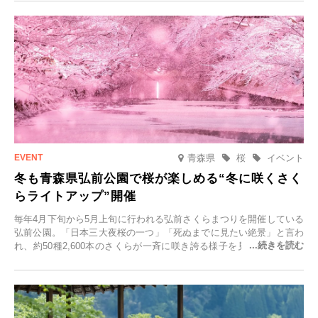
青森県
桜
イベント
冬も青森県弘前公園で桜が楽しめる“冬に咲くさく
らライトアップ”開催
毎年4月下旬から5月上旬に行われる弘前さくらまつりを開催している
弘前公園。「日本三大夜桜の一つ」「死ぬまでに見たい絶景」と言わ
れ、約50種2,600本のさくらが一斉に咲き誇る様子を見に、世界中か
ら観光客が集う人気スポットです。雪の見頃に合わせて2025年12月1
日(月)～2026年2月28日(土)の期間、「冬に咲くさくらライトアップ」
を開催します。