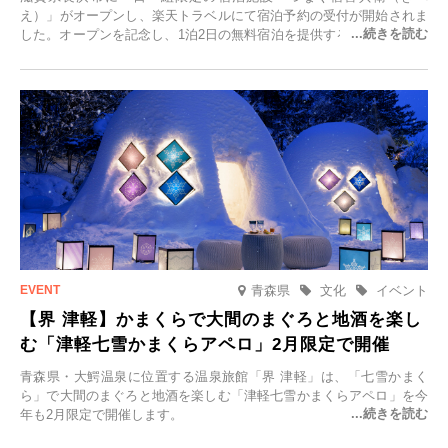
え）」がオープンし、楽天トラベルにて宿泊予約の受付が開始されま
した。オープンを記念し、1泊2日の無料宿泊を提供するキャンペーン
「＃一日一組限定の宿で一生に一度の思い出旅」を実施します。一日
一組限定の宿だからこそ叶う、大切な人との特別な時間を体験いただ
けます。
青森県
文化
イベント
【界 津軽】かまくらで大間のまぐろと地酒を楽し
む「津軽七雪かまくらアペロ」2月限定で開催
青森県・大鰐温泉に位置する温泉旅館「界 津軽」は、「七雪かまく
ら」で大間のまぐろと地酒を楽しむ「津軽七雪かまくらアペロ」を今
年も2月限定で開催します。