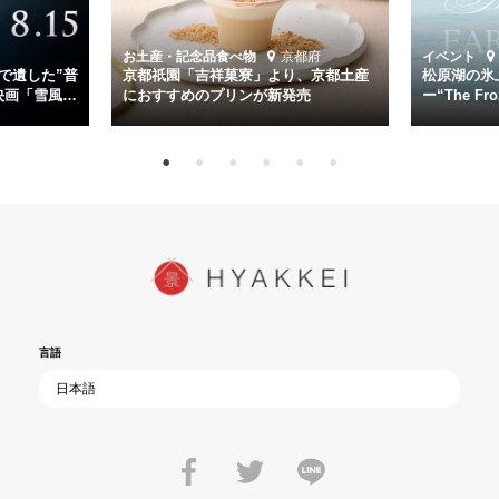
時代が再び、分断と暴力に揺れる現代。本作は「同じ過ちを繰り返す
道を歩んではいないか」と、彼らが命をかけて守りたいと願っ
お土産・記念品
食べ物
京都府
イベント
た”今”を生きる私達に問いかける。戦後80年、戦争の記憶が薄れゆく
で遺した”普
京都祇園「吉祥菓寮」より、京都土産
松原湖の氷
今だからこそ、尊い平和の価値を未来に繋ぐ作品『雪風 YUKIKAZE』
映画「雪風
におすすめのプリンが新発売
ー“The Fro
15日（金）よ
を多くの方にご覧いただきたい。
言語