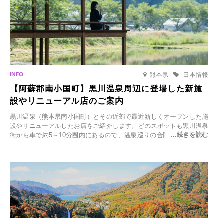
熊本県
日本情報
【阿蘇郡南小国町】黒川温泉周辺に登場した新施
設やリニューアル店のご案内
黒川温泉（熊本県南小国町）とその近郊で最近新しくオープンした施
設やリニューアルしたお店をご紹介します。どのスポットも黒川温泉
街から車で約5～10分圏内にあるので、温泉巡りの合間に気軽に立ち
寄れます。老舗旅館が手掛ける新店舗や、自然豊かな里山カフェ、地
元食材にこだわったレストランなど、多彩な魅力が満載です。黒川温
泉の新たな楽しみとしてチェックしてみてください。