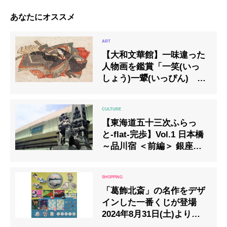
あなたにオススメ
【大和文華館】一味違った
人物画を鑑賞「一笑(いっ
しょう)一顰(いっぴん) ～
日本美術に描かれた顔～」
開催
【東海道五十三次ふらっ
と-flat-完歩】Vol.1 日本橋
～品川宿 ＜前編＞ 銀座で
なりきり訪日外国人
「葛飾北斎」の名作をデザ
インした一番くじが登場
2024年8月31日(土)より順
次発売