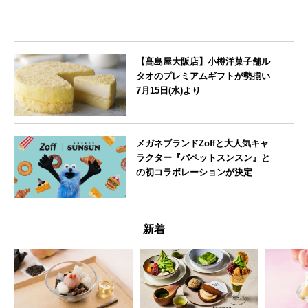
【髙島屋大阪店】小樽洋菓子舗ル
タオのプレミアムギフトが勢揃い
7月15日(水)より
大阪府
メガネブランドZoffと大人気キャ
ラクター『パペットスンスン』と
の初コラボレーションが決定
--
新着