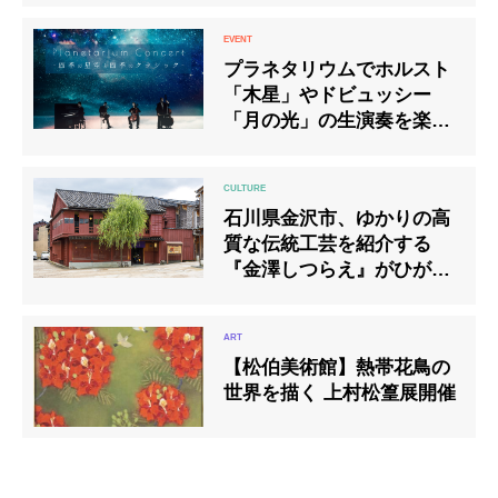
プラネタリウムでホルスト
「木星」やドビュッシー
「月の光」の生演奏を楽し
むイベント開催
石川県金沢市、ゆかりの高
質な伝統工芸を紹介する
『金澤しつらえ』がひがし
茶屋街にリニューアルオー
プン！200年の歴史を持つ
茶屋建築を改装
【松伯美術館】熱帯花鳥の
世界を描く 上村松篁展開催