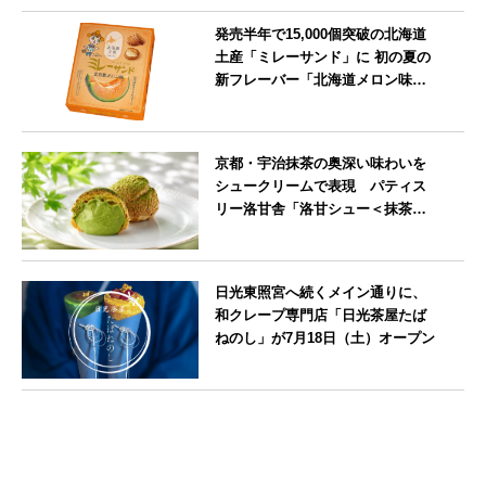
発売半年で15,000個突破の北海道
土産「ミレーサンド」に 初の夏の
新フレーバー「北海道メロン味」
を8月より発売
北海道
京都・宇治抹茶の奥深い味わいを
シュークリームで表現 パティス
リー洛甘舎「洛甘シュー＜抹茶
＞」発売中
京都府
日光東照宮へ続くメイン通りに、
和クレープ専門店「日光茶屋たば
ねのし」が7月18日（土）オープン
栃木県