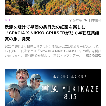
栃木県
日本情報
渋滞を避けて早朝の奥日光の紅葉を楽しむ
「SPACIA X NIKKO CRUISERが紡ぐ早朝紅葉鑑
賞の旅」発売
2025年10月より日光エリアにおける新たな二次交通サービスとして、
ハイグレード貸 切バス「SPACIA X NIKKO CRUISER」の運行を開始
いたします。 運行開始を記念し、東武トップツアーズ株式会社では
「SPACIA X NIKKO CRUISERが紡ぐ 早朝紅葉鑑賞の旅」を企画、
2025年9月12日(金)より発売いたします。