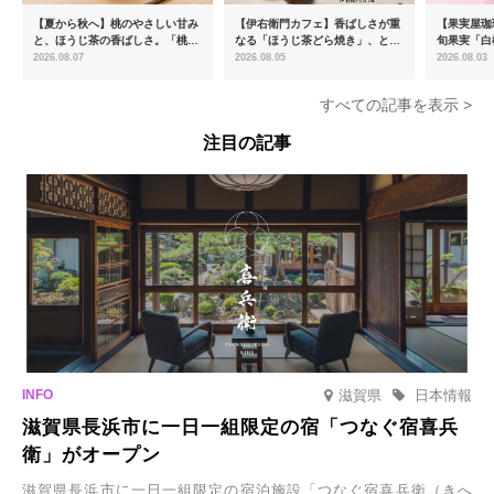
【夏から秋へ】桃のやさしい甘み
【伊右衛門カフェ】香ばしさが重
【果実屋珈
と、ほうじ茶の香ばしさ。「桃と
なる「ほうじ茶どら焼き」、とろ
旬果実「白
ほうじ茶のあんみつ」を8月中旬
ける「宇治抹茶ティラミス」が新
限定販売
2026.08.07
2026.08.05
2026.08.03
より期間限定販売
登場
すべての記事を表示 >
注目の記事
滋賀県
日本情報
滋賀県長浜市に一日一組限定の宿「つなぐ宿喜兵
衛」がオープン
滋賀県長浜市に一日一組限定の宿泊施設「つなぐ宿喜兵衛（きへ