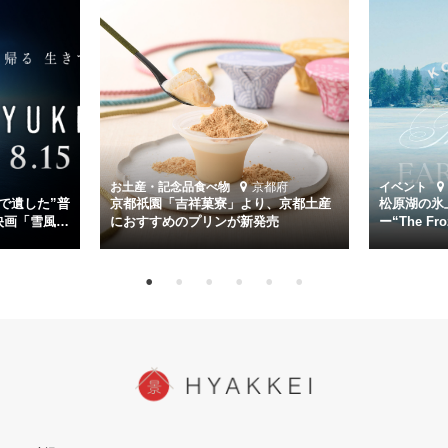
く。
主演は「雪風」の艦長・寺澤一利を演じる竹野内豊。先任伍長・早瀬
幸平を玉木宏が演じるほか、奥平大兼、田中麗奈、石丸幹二、益岡徹
など実力派俳優が共演。そして戦艦大和と運命を共にした帝国海軍・
第二艦隊司令長官、伊藤整一を中井貴一が圧倒的な存在感で演じ切
る。
時代が再び、分断と暴力に揺れる現代。本作は「同じ過ちを繰り返す
道を歩んではいないか」と、彼らが命をかけて守りたいと願っ
お土産・記念品
食べ物
京都府
イベント
た”今”を生きる私達に問いかける。戦後80年、戦争の記憶が薄れゆく
で遺した”普
京都祇園「吉祥菓寮」より、京都土産
松原湖の氷
今だからこそ、尊い平和の価値を未来に繋ぐ作品『雪風 YUKIKAZE』
映画「雪風
におすすめのプリンが新発売
ー“The Fro
15日（金）よ
を多くの方にご覧いただきたい。