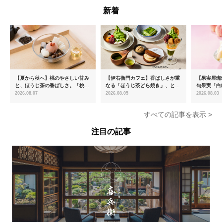
新着
【夏から秋へ】桃のやさしい甘み
【伊右衛門カフェ】香ばしさが重
【果実屋珈
と、ほうじ茶の香ばしさ。「桃と
なる「ほうじ茶どら焼き」、とろ
旬果実「白
ほうじ茶のあんみつ」を8月中旬
ける「宇治抹茶ティラミス」が新
限定販売
2026.08.07
2026.08.05
2026.08.03
より期間限定販売
登場
すべての記事を表示 >
注目の記事