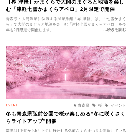
【界 津軽】かまくらで大間のまぐろと地酒を楽し
む「津軽七雪かまくらアペロ」2月限定で開催
青森県・大鰐温泉に位置する温泉旅館「界 津軽」は、「七雪かまく
ら」で大間のまぐろと地酒を楽しむ「津軽七雪かまくらアペロ」を今
年も2月限定で開催します。
青森県
桜
イベント
冬も青森県弘前公園で桜が楽しめる“冬に咲くさく
らライトアップ”開催
毎年4月下旬から5月上旬に行われる弘前さくらまつりを開催している