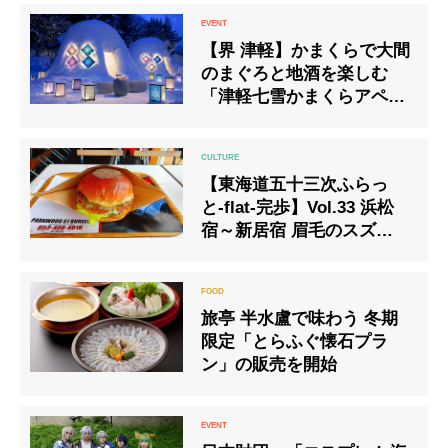
【界 津軽】かまくらで大間
のまぐろと地酒を楽しむ
「津軽七雪かまくらアペ
ロ」2月限定で開催
【東海道五十三次ふらっ
と-flat-完歩】Vol.33 浜松
宿～新居宿 眉毛のスズキさ
んとか、うまくて高いギョ
ーザバーガーとか
旅亭 半水盧で味わう 冬期
限定「とらふぐ懐石プラ
ン」の販売を開始