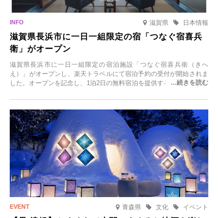
滋賀県
日本情報
滋賀県長浜市に一日一組限定の宿「つなぐ宿喜兵
衛」がオープン
滋賀県長浜市に一日一組限定の宿泊施設「つなぐ宿喜兵衛（きへ
え）」がオープンし、楽天トラベルにて宿泊予約の受付が開始されま
した。オープンを記念し、1泊2日の無料宿泊を提供するキャンペーン
「＃一日一組限定の宿で一生に一度の思い出旅」を実施します。一日
一組限定の宿だからこそ叶う、大切な人との特別な時間を体験いただ
けます。
青森県
文化
イベント