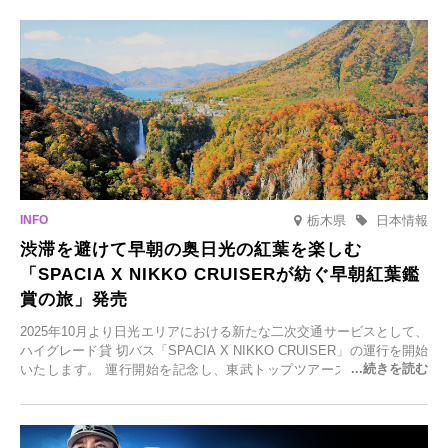
元食材にこだわったレストランなど、多彩な魅力が満載です。黒川温
泉の新たな楽しみとしてチェックしてみてください。
栃木県
日本情報
渋滞を避けて早朝の奥日光の紅葉を楽しむ
「SPACIA X NIKKO CRUISERが紡ぐ早朝紅葉鑑
賞の旅」発売
2025年10月より日光エリアにおける新たな二次交通サービスとして、
ハイグレード貸 切バス「SPACIA X NIKKO CRUISER」の運行を開始
いたします。 運行開始を記念し、東武トップツアーズ株式会社では
「SPACIA X NIKKO CRUISERが紡ぐ 早朝紅葉鑑賞の旅」を企画、
2025年9月12日(金)より発売いたします。