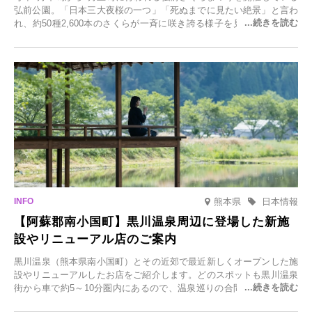
弘前公園。「日本三大夜桜の一つ」「死ぬまでに見たい絶景」と言わ
れ、約50種2,600本のさくらが一斉に咲き誇る様子を見に、世界中か
ら観光客が集う人気スポットです。雪の見頃に合わせて2025年12月1
日(月)～2026年2月28日(土)の期間、「冬に咲くさくらライトアップ」
を開催します。
熊本県
日本情報
【阿蘇郡南小国町】黒川温泉周辺に登場した新施
設やリニューアル店のご案内
黒川温泉（熊本県南小国町）とその近郊で最近新しくオープンした施
設やリニューアルしたお店をご紹介します。どのスポットも黒川温泉
街から車で約5～10分圏内にあるので、温泉巡りの合間に気軽に立ち
寄れます。老舗旅館が手掛ける新店舗や、自然豊かな里山カフェ、地