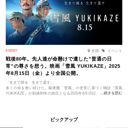
全国
イベント
戦後80年。先人達が命懸けで遺した”普通の日
常”の尊さを想う。映画「雪風 YUKIKAZE」2025
年8月15日（金）より全国公開。
「生きて帰る 生きて還す」
多くの命を救い続けた、駆逐艦「雪風」の史実に基づく物語『雪風
YUKIKAZE』が戦後80年の節目となる2025年8月15日、全国公開され
る。公開に先立ちソニー・ピクチャーズ試写室でマスコミ先行試写会
が行われた。
太平洋戦争中に実在した駆逐艦「雪風」。戦場で海に投げ出された多
ピックアップ
くの仲間の命を救い帰還させ、戦後まで生き抜き「幸運艦」と呼ばれ
た雪風と、激動の時代を懸命に生きる人々の姿を壮大なスケールで描