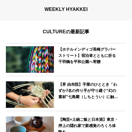
WEEKLY HYAKKEI
CULTUREの最新記事
【ホテルインディゴ長崎グラバー
ストリート】宿泊者とともに折る
千羽鶴を平和公園へ寄贈
長崎県
【界 由布院】手業のひととき「わ
ずか7名の作り手が守り継ぐ“幻の
素材”七島藺（しちとうい）に触れ
る～オリジナルバック制作体験
～」開催
大分県
【陶芸×土鍋ご飯と日本酒】東京・
押上の隠れ家で新感覚のろくろ体
験を