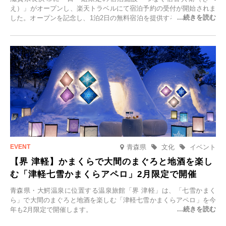
え）」がオープンし、楽天トラベルにて宿泊予約の受付が開始されま
した。オープンを記念し、1泊2日の無料宿泊を提供するキャンペーン
「＃一日一組限定の宿で一生に一度の思い出旅」を実施します。一日
一組限定の宿だからこそ叶う、大切な人との特別な時間を体験いただ
けます。
青森県
文化
イベント
【界 津軽】かまくらで大間のまぐろと地酒を楽し
む「津軽七雪かまくらアペロ」2月限定で開催
青森県・大鰐温泉に位置する温泉旅館「界 津軽」は、「七雪かまく
ら」で大間のまぐろと地酒を楽しむ「津軽七雪かまくらアペロ」を今
年も2月限定で開催します。