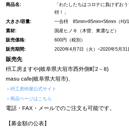
商品名:
「わたしたちはコロナに負けずおう
枡！」
大きさ/容量:
一合枡 85mm×85mm×56mm（H)/1
素材:
国産ヒノキ（木曽、東濃など）
販売価格:
600円（税別）
販売期間:
2020年4月7日（火）~2020年5月3
販売先
枡工房ますや(岐阜県大垣市西外側町2－8)
masu cafe(岐阜県大垣市)、
＞枡工房枡屋公式サイト
＞商品ページはこちら
電話・FAX・メールでのご注文も可能です。
【募金額の公表】