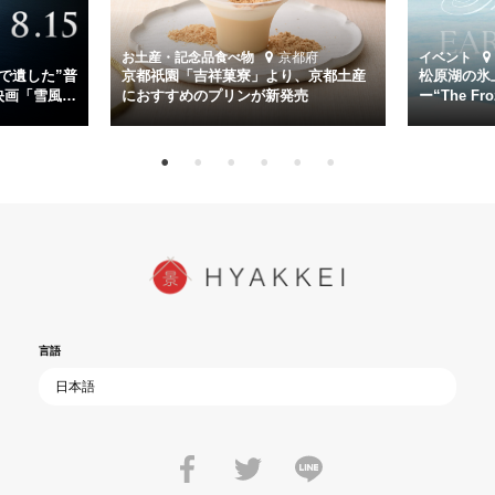
時代が再び、分断と暴力に揺れる現代。本作は「同じ過ちを繰り返す
道を歩んではいないか」と、彼らが命をかけて守りたいと願っ
お土産・記念品
食べ物
京都府
イベント
た”今”を生きる私達に問いかける。戦後80年、戦争の記憶が薄れゆく
で遺した”普
京都祇園「吉祥菓寮」より、京都土産
松原湖の氷
今だからこそ、尊い平和の価値を未来に繋ぐ作品『雪風 YUKIKAZE』
映画「雪風
におすすめのプリンが新発売
ー“The Fro
15日（金）よ
を多くの方にご覧いただきたい。
言語