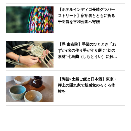
【ホテルインディゴ長崎グラバー
ストリート】宿泊者とともに折る
千羽鶴を平和公園へ寄贈
長崎県
【界 由布院】手業のひととき「わ
ずか7名の作り手が守り継ぐ“幻の
素材”七島藺（しちとうい）に触れ
る～オリジナルバック制作体験
～」開催
大分県
【陶芸×土鍋ご飯と日本酒】東京・
押上の隠れ家で新感覚のろくろ体
験を
東京都