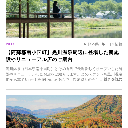
熊本県
日本情報
【阿蘇郡南小国町】黒川温泉周辺に登場した新施
設やリニューアル店のご案内
黒川温泉（熊本県南小国町）とその近郊で最近新しくオープンした施
設やリニューアルしたお店をご紹介します。どのスポットも黒川温泉
街から車で約5～10分圏内にあるので、温泉巡りの合間に気軽に立ち
寄れます。老舗旅館が手掛ける新店舗や、自然豊かな里山カフェ、地
元食材にこだわったレストランなど、多彩な魅力が満載です。黒川温
泉の新たな楽しみとしてチェックしてみてください。