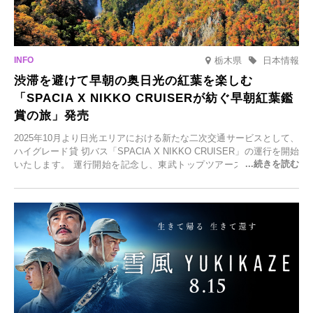
栃木県
日本情報
渋滞を避けて早朝の奥日光の紅葉を楽しむ
「SPACIA X NIKKO CRUISERが紡ぐ早朝紅葉鑑
賞の旅」発売
2025年10月より日光エリアにおける新たな二次交通サービスとして、
ハイグレード貸 切バス「SPACIA X NIKKO CRUISER」の運行を開始
いたします。 運行開始を記念し、東武トップツアーズ株式会社では
「SPACIA X NIKKO CRUISERが紡ぐ 早朝紅葉鑑賞の旅」を企画、
2025年9月12日(金)より発売いたします。