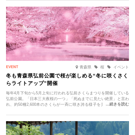
青森県
桜
イベント
冬も青森県弘前公園で桜が楽しめる“冬に咲くさく
らライトアップ”開催
毎年4月下旬から5月上旬に行われる弘前さくらまつりを開催している
弘前公園。「日本三大夜桜の一つ」「死ぬまでに見たい絶景」と言わ
れ、約50種2,600本のさくらが一斉に咲き誇る様子を見に、世界中か
ら観光客が集う人気スポットです。雪の見頃に合わせて2025年12月1
日(月)～2026年2月28日(土)の期間、「冬に咲くさくらライトアップ」
を開催します。