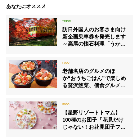
あなたにオススメ
訪日外国人のお客さま向け
新企画乗車券を発売します
～高尾の懐石料理「うかい
竹亭」でオリジナルディナ
ーが楽しめます～
老舗名店のグルメのほ
か“おうちごはん”で楽しめ
る贅沢惣菜、個食グルメに
注目「2020年 小田急のお
歳暮」
【星野リゾートトマム】
100種のお団子「花見だけ
じゃない！お花見団子フェ
ス」開催