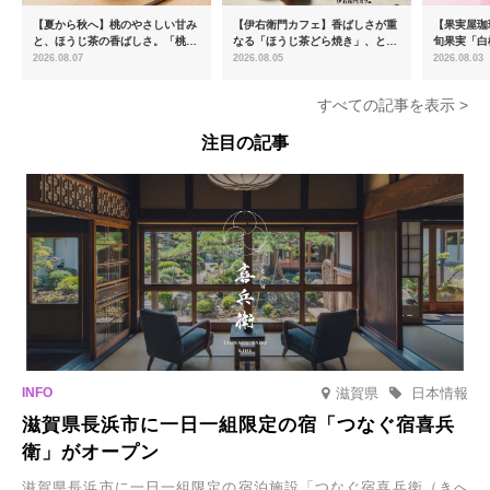
【夏から秋へ】桃のやさしい甘み
【伊右衛門カフェ】香ばしさが重
【果実屋珈
と、ほうじ茶の香ばしさ。「桃と
なる「ほうじ茶どら焼き」、とろ
旬果実「白
ほうじ茶のあんみつ」を8月中旬
ける「宇治抹茶ティラミス」が新
限定販売
2026.08.07
2026.08.05
2026.08.03
より期間限定販売
登場
すべての記事を表示 >
注目の記事
滋賀県
日本情報
滋賀県長浜市に一日一組限定の宿「つなぐ宿喜兵
衛」がオープン
滋賀県長浜市に一日一組限定の宿泊施設「つなぐ宿喜兵衛（きへ