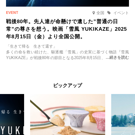
全国
イベント
戦後80年。先人達が命懸けで遺した”普通の日
常”の尊さを想う。映画「雪風 YUKIKAZE」2025
年8月15日（金）より全国公開。
「生きて帰る 生きて還す」
多くの命を救い続けた、駆逐艦「雪風」の史実に基づく物語『雪風
YUKIKAZE』が戦後80年の節目となる2025年8月15日、全国公開され
る。公開に先立ちソニー・ピクチャーズ試写室でマスコミ先行試写会
が行われた。
太平洋戦争中に実在した駆逐艦「雪風」。戦場で海に投げ出された多
ピックアップ
くの仲間の命を救い帰還させ、戦後まで生き抜き「幸運艦」と呼ばれ
た雪風と、激動の時代を懸命に生きる人々の姿を壮大なスケールで描
く。
主演は「雪風」の艦長・寺澤一利を演じる竹野内豊。先任伍長・早瀬
幸平を玉木宏が演じるほか、奥平大兼、田中麗奈、石丸幹二、益岡徹
など実力派俳優が共演。そして戦艦大和と運命を共にした帝国海軍・
第二艦隊司令長官、伊藤整一を中井貴一が圧倒的な存在感で演じ切
る。