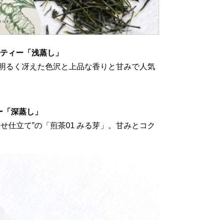
ルティー「浅蒸し」
明るく冴えた色沢と上品な香りと甘みで人気
ー「深蒸し」
せ仕立て”の「煎茶01 みる芽」。甘みとコク