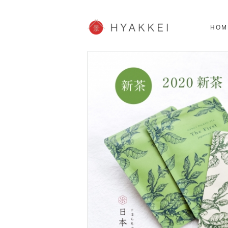
北海道
SHOPPING
62スポット
2
HOM
JP info