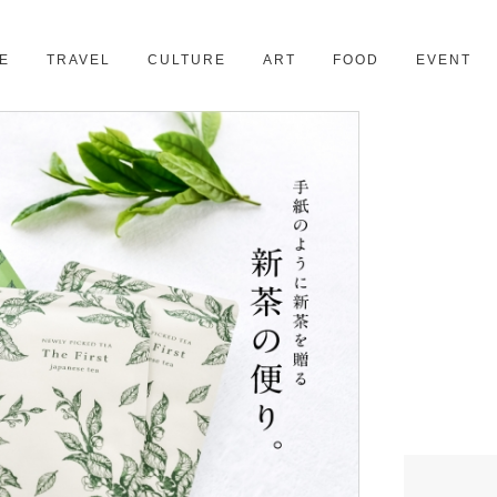
京都
28スポット
E
TRAVEL
CULTURE
ART
FOOD
EVENT