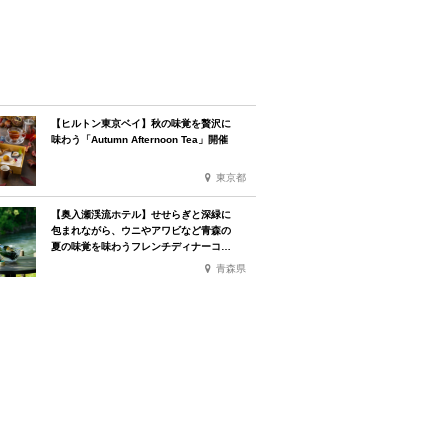
【ヒルトン東京ベイ】秋の味覚を贅沢に
味わう「Autumn Afternoon Tea」開催
東京都
【奥入瀬渓流ホテル】せせらぎと深緑に
包まれながら、ウニやアワビなど青森の
夏の味覚を味わうフレンチディナーコー
ス
青森県