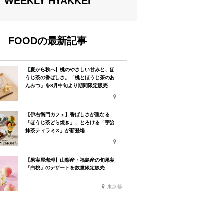
WEEKLY HYAKKEI
FOODの最新記事
【夏から秋へ】桃のやさしい甘みと、ほ
うじ茶の香ばしさ。「桃とほうじ茶のあ
んみつ」を8月中旬より期間限定販売
--
【伊右衛門カフェ】香ばしさが重なる
「ほうじ茶どら焼き」、とろける「宇治
抹茶ティラミス」が新登場
--
【果実屋珈琲】山梨産・福島産の旬果実
「白桃」のデザートを数量限定販売
東京都