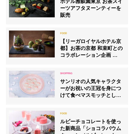
ホテル雅叙園東京 お茶スイ
ーツアフタヌーンティーを
販売
【リーガロイヤルホテル京
都】お茶の京都 和束町との
コラボレーション企画 「京
都宇治 和束茶フェア」開催
サンリオの人気キャラクタ
ーがお祝いの王冠を身につ
けて食べマスモッチとして
登場
ルビーチョコレートを使っ
た新商品「ショコラバウム