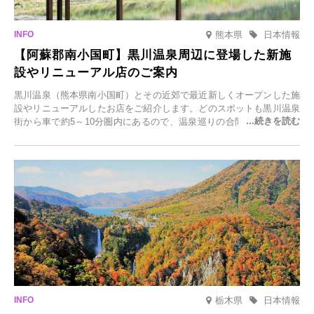
熊本県
日本情報
【阿蘇郡南小国町】黒川温泉周辺に登場した新施
設やリニューアル店のご案内
黒川温泉（熊本県南小国町）とその近郊で最近新しくオープンした施
設やリニューアルしたお店をご紹介します。どのスポットも黒川温泉
街から車で約5～10分圏内にあるので、温泉巡りの合間に気軽に立ち
寄れます。老舗旅館が手掛ける新店舗や、自然豊かな里山カフェ、地
元食材にこだわったレストランなど、多彩な魅力が満載です。黒川温
泉の新たな楽しみとしてチェックしてみてください。
栃木県
日本情報