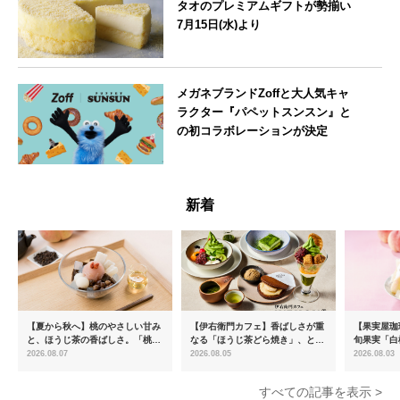
タオのプレミアムギフトが勢揃い
7月15日(水)より
大阪府
メガネブランドZoffと大人気キャ
ラクター『パペットスンスン』と
の初コラボレーションが決定
--
新着
【夏から秋へ】桃のやさしい甘み
【伊右衛門カフェ】香ばしさが重
【果実屋珈
と、ほうじ茶の香ばしさ。「桃と
なる「ほうじ茶どら焼き」、とろ
旬果実「白
ほうじ茶のあんみつ」を8月中旬
ける「宇治抹茶ティラミス」が新
限定販売
2026.08.07
2026.08.05
2026.08.03
より期間限定販売
登場
すべての記事を表示 >