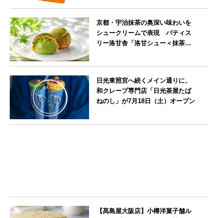
北海道
京都・宇治抹茶の奥深い味わいを
シュークリームで表現 パティス
リー洛甘舎「洛甘シュー＜抹茶
＞」発売中
京都府
日光東照宮へ続くメイン通りに、
和クレープ専門店「日光茶屋たば
ねのし」が7月18日（土）オープン
栃木県
【髙島屋大阪店】小樽洋菓子舗ル