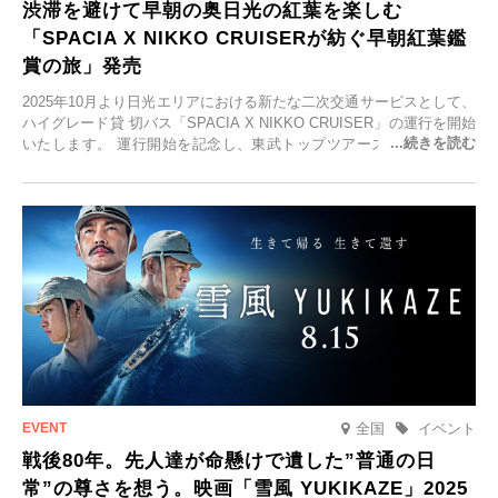
渋滞を避けて早朝の奥日光の紅葉を楽しむ
「SPACIA X NIKKO CRUISERが紡ぐ早朝紅葉鑑
賞の旅」発売
2025年10月より日光エリアにおける新たな二次交通サービスとして、
ハイグレード貸 切バス「SPACIA X NIKKO CRUISER」の運行を開始
いたします。 運行開始を記念し、東武トップツアーズ株式会社では
「SPACIA X NIKKO CRUISERが紡ぐ 早朝紅葉鑑賞の旅」を企画、
2025年9月12日(金)より発売いたします。
全国
イベント
戦後80年。先人達が命懸けで遺した”普通の日
常”の尊さを想う。映画「雪風 YUKIKAZE」2025