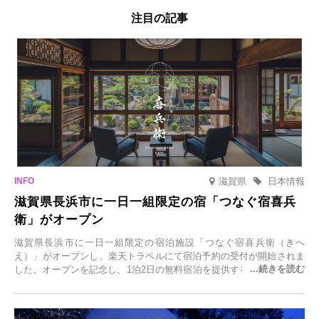
注目の記事
滋賀県
日本情報
滋賀県長浜市に一日一組限定の宿「つなぐ宿喜兵
衛」がオープン
滋賀県長浜市に一日一組限定の宿泊施設「つなぐ宿喜兵衛（きへ
え）」がオープンし、楽天トラベルにて宿泊予約の受付が開始されま
した。オープンを記念し、1泊2日の無料宿泊を提供するキャンペーン
「＃一日一組限定の宿で一生に一度の思い出旅」を実施します。一日
一組限定の宿だからこそ叶う、大切な人との特別な時間を体験いただ
けます。