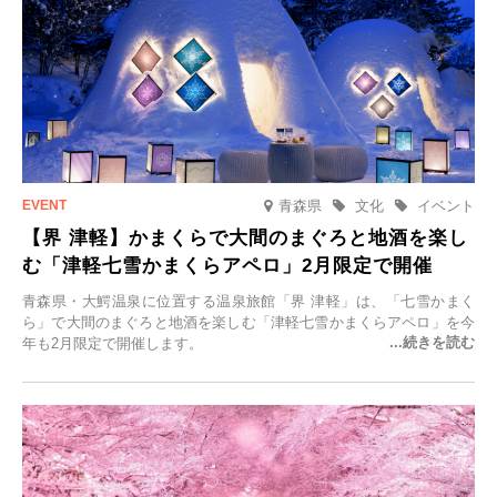
青森県
文化
イベント
【界 津軽】かまくらで大間のまぐろと地酒を楽し
む「津軽七雪かまくらアペロ」2月限定で開催
青森県・大鰐温泉に位置する温泉旅館「界 津軽」は、「七雪かまく
ら」で大間のまぐろと地酒を楽しむ「津軽七雪かまくらアペロ」を今
年も2月限定で開催します。