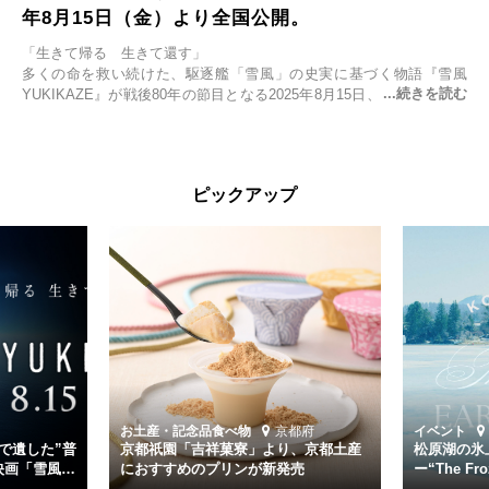
年8月15日（金）より全国公開。
「生きて帰る 生きて還す」
多くの命を救い続けた、駆逐艦「雪風」の史実に基づく物語『雪風
YUKIKAZE』が戦後80年の節目となる2025年8月15日、全国公開され
る。公開に先立ちソニー・ピクチャーズ試写室でマスコミ先行試写会
が行われた。
太平洋戦争中に実在した駆逐艦「雪風」。戦場で海に投げ出された多
ピックアップ
くの仲間の命を救い帰還させ、戦後まで生き抜き「幸運艦」と呼ばれ
た雪風と、激動の時代を懸命に生きる人々の姿を壮大なスケールで描
く。
主演は「雪風」の艦長・寺澤一利を演じる竹野内豊。先任伍長・早瀬
幸平を玉木宏が演じるほか、奥平大兼、田中麗奈、石丸幹二、益岡徹
など実力派俳優が共演。そして戦艦大和と運命を共にした帝国海軍・
第二艦隊司令長官、伊藤整一を中井貴一が圧倒的な存在感で演じ切
る。
時代が再び、分断と暴力に揺れる現代。本作は「同じ過ちを繰り返す
道を歩んではいないか」と、彼らが命をかけて守りたいと願っ
お土産・記念品
食べ物
京都府
イベント
た”今”を生きる私達に問いかける。戦後80年、戦争の記憶が薄れゆく
で遺した”普
京都祇園「吉祥菓寮」より、京都土産
松原湖の氷
今だからこそ、尊い平和の価値を未来に繋ぐ作品『雪風 YUKIKAZE』
映画「雪風
におすすめのプリンが新発売
ー“The Fro
15日（金）よ
を多くの方にご覧いただきたい。