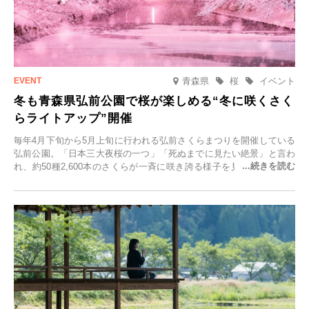
青森県
桜
イベント
冬も青森県弘前公園で桜が楽しめる“冬に咲くさく
らライトアップ”開催
毎年4月下旬から5月上旬に行われる弘前さくらまつりを開催している
弘前公園。「日本三大夜桜の一つ」「死ぬまでに見たい絶景」と言わ
れ、約50種2,600本のさくらが一斉に咲き誇る様子を見に、世界中か
ら観光客が集う人気スポットです。雪の見頃に合わせて2025年12月1
日(月)～2026年2月28日(土)の期間、「冬に咲くさくらライトアップ」
を開催します。