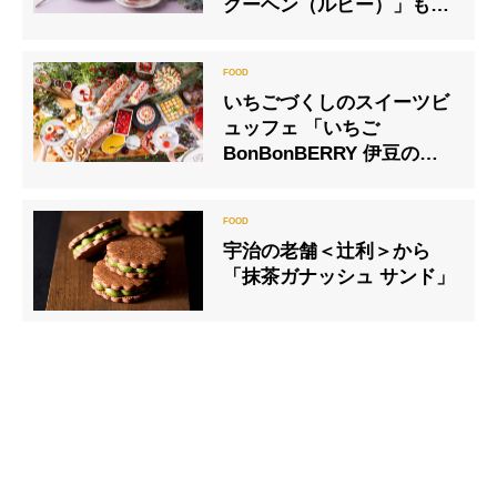
クーヘン（ルビー）」も登
場！ISHIYAの恋するチョコ
レート『バレンタイン・コ
レクション2021』
いちごづくしのスイーツビ
ュッフェ 「いちご
BonBonBERRY 伊豆の国
factory」にて10/15スター
ト
宇治の老舗＜辻利＞から
「抹茶ガナッシュ サンド」