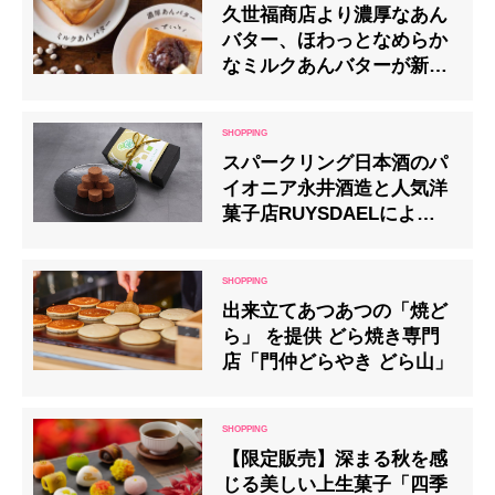
久世福商店より濃厚なあん
バター、ほわっとなめらか
なミルクあんバターが新登
場
スパークリング日本酒のパ
イオニア永井酒造と人気洋
菓子店RUYSDAELによる
バレンタイン限定コラボレ
ーション商品第3弾が登場
出来立てあつあつの「焼ど
ら」 を提供 どら焼き専門
店「門仲どらやき どら山」
【限定販売】深まる秋を感
じる美しい上生菓子「四季