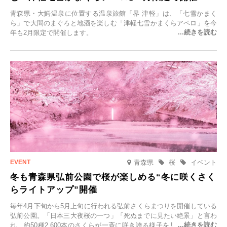
青森県・大鰐温泉に位置する温泉旅館「界 津軽」は、「七雪かまく
ら」で大間のまぐろと地酒を楽しむ「津軽七雪かまくらアペロ」を今
年も2月限定で開催します。
青森県
桜
イベント
冬も青森県弘前公園で桜が楽しめる“冬に咲くさく
らライトアップ”開催
毎年4月下旬から5月上旬に行われる弘前さくらまつりを開催している
弘前公園。「日本三大夜桜の一つ」「死ぬまでに見たい絶景」と言わ
れ、約50種2,600本のさくらが一斉に咲き誇る様子を見に、世界中か