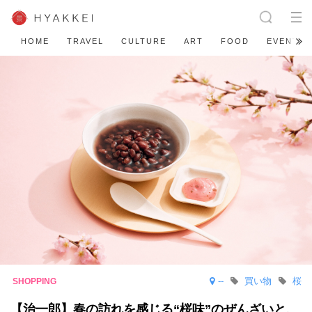
HOME
TRAVEL
CULTURE
ART
FOOD
EVENT
--
買い物
桜
【治一郎】春の訪れを感じる“桜味”のぜんざいと、