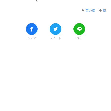
買い物
桜
シェア
ツイート
送る