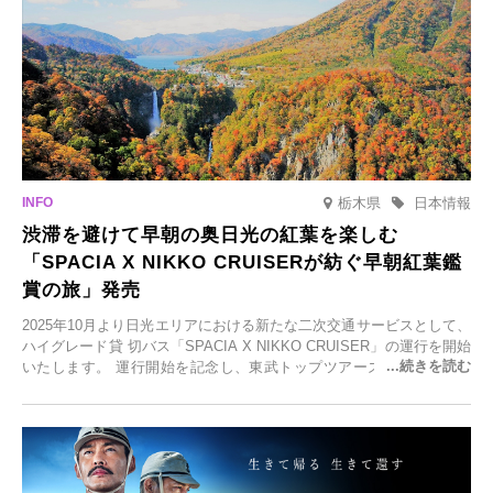
栃木県
日本情報
渋滞を避けて早朝の奥日光の紅葉を楽しむ
「SPACIA X NIKKO CRUISERが紡ぐ早朝紅葉鑑
賞の旅」発売
2025年10月より日光エリアにおける新たな二次交通サービスとして、
ハイグレード貸 切バス「SPACIA X NIKKO CRUISER」の運行を開始
いたします。 運行開始を記念し、東武トップツアーズ株式会社では
「SPACIA X NIKKO CRUISERが紡ぐ 早朝紅葉鑑賞の旅」を企画、
2025年9月12日(金)より発売いたします。