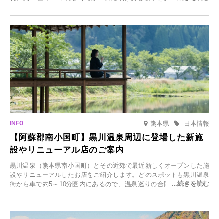
ら観光客が集う人気スポットです。雪の見頃に合わせて2025年12月1
日(月)～2026年2月28日(土)の期間、「冬に咲くさくらライトアップ」
を開催します。
熊本県
日本情報
【阿蘇郡南小国町】黒川温泉周辺に登場した新施
設やリニューアル店のご案内
黒川温泉（熊本県南小国町）とその近郊で最近新しくオープンした施
設やリニューアルしたお店をご紹介します。どのスポットも黒川温泉
街から車で約5～10分圏内にあるので、温泉巡りの合間に気軽に立ち
寄れます。老舗旅館が手掛ける新店舗や、自然豊かな里山カフェ、地
元食材にこだわったレストランなど、多彩な魅力が満載です。黒川温
泉の新たな楽しみとしてチェックしてみてください。