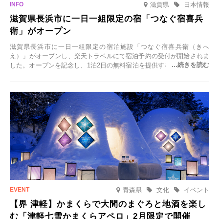
滋賀県
日本情報
滋賀県長浜市に一日一組限定の宿「つなぐ宿喜兵
衛」がオープン
滋賀県長浜市に一日一組限定の宿泊施設「つなぐ宿喜兵衛（きへ
え）」がオープンし、楽天トラベルにて宿泊予約の受付が開始されま
した。オープンを記念し、1泊2日の無料宿泊を提供するキャンペーン
「＃一日一組限定の宿で一生に一度の思い出旅」を実施します。一日
一組限定の宿だからこそ叶う、大切な人との特別な時間を体験いただ
けます。
青森県
文化
イベント
【界 津軽】かまくらで大間のまぐろと地酒を楽し
む「津軽七雪かまくらアペロ」2月限定で開催