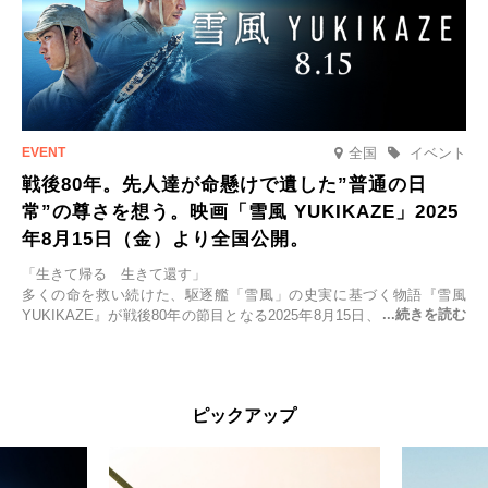
全国
イベント
戦後80年。先人達が命懸けで遺した”普通の日
常”の尊さを想う。映画「雪風 YUKIKAZE」2025
年8月15日（金）より全国公開。
「生きて帰る 生きて還す」
多くの命を救い続けた、駆逐艦「雪風」の史実に基づく物語『雪風
YUKIKAZE』が戦後80年の節目となる2025年8月15日、全国公開され
る。公開に先立ちソニー・ピクチャーズ試写室でマスコミ先行試写会
が行われた。
太平洋戦争中に実在した駆逐艦「雪風」。戦場で海に投げ出された多
ピックアップ
くの仲間の命を救い帰還させ、戦後まで生き抜き「幸運艦」と呼ばれ
た雪風と、激動の時代を懸命に生きる人々の姿を壮大なスケールで描
く。