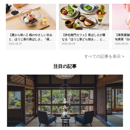
【夏から秋へ】桃のやさしい甘み
【伊右衛門カフェ】香ばしさが重
【果実屋珈
と、ほうじ茶の香ばしさ。「桃と
なる「ほうじ茶どら焼き」、とろ
旬果実「白
ほうじ茶のあんみつ」を8月中旬
ける「宇治抹茶ティラミス」が新
限定販売
2026.08.07
2026.08.05
2026.08.03
より期間限定販売
登場
すべての記事を表示 >
注目の記事