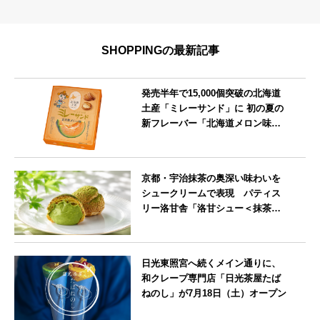
SHOPPINGの最新記事
発売半年で15,000個突破の北海道
土産「ミレーサンド」に 初の夏の
新フレーバー「北海道メロン味」
を8月より発売
北海道
京都・宇治抹茶の奥深い味わいを
シュークリームで表現 パティス
リー洛甘舎「洛甘シュー＜抹茶
＞」発売中
京都府
日光東照宮へ続くメイン通りに、
和クレープ専門店「日光茶屋たば
ねのし」が7月18日（土）オープン