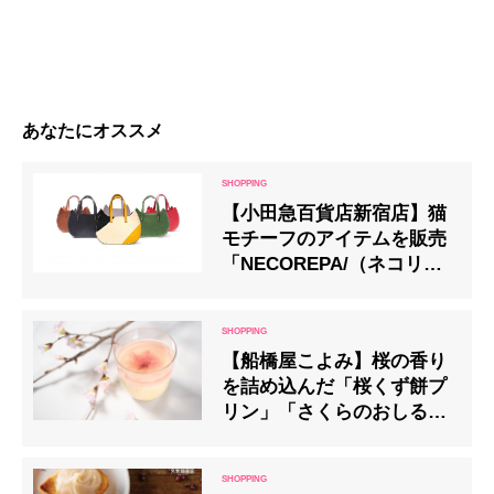
あなたにオススメ
【小田急百貨店新宿店】猫
モチーフのアイテムを販売
「NECOREPA/（ネコリ
パ）」POP UPショップ
【船橋屋こよみ】桜の香り
を詰め込んだ「桜くず餅プ
リン」「さくらのおしる
こ」「あんやき（桜）」が
登場