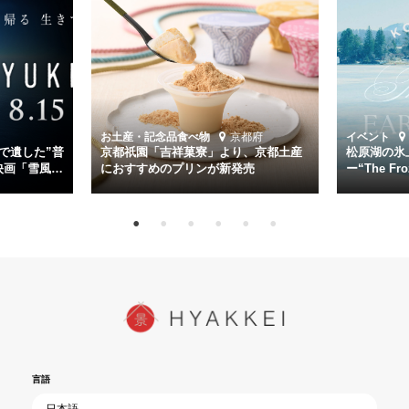
主演は「雪風」の艦長・寺澤一利を演じる竹野内豊。先任伍長・早瀬
幸平を玉木宏が演じるほか、奥平大兼、田中麗奈、石丸幹二、益岡徹
など実力派俳優が共演。そして戦艦大和と運命を共にした帝国海軍・
第二艦隊司令長官、伊藤整一を中井貴一が圧倒的な存在感で演じ切
る。
時代が再び、分断と暴力に揺れる現代。本作は「同じ過ちを繰り返す
道を歩んではいないか」と、彼らが命をかけて守りたいと願っ
お土産・記念品
食べ物
京都府
イベント
た”今”を生きる私達に問いかける。戦後80年、戦争の記憶が薄れゆく
で遺した”普
京都祇園「吉祥菓寮」より、京都土産
松原湖の氷
今だからこそ、尊い平和の価値を未来に繋ぐ作品『雪風 YUKIKAZE』
映画「雪風
におすすめのプリンが新発売
ー“The Fro
15日（金）よ
を多くの方にご覧いただきたい。
言語