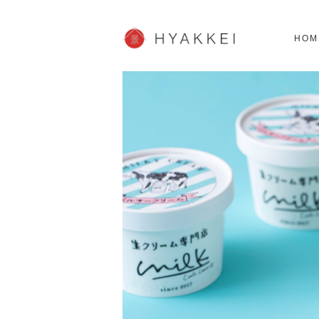
北海道
SHOPPING
62スポット
2
HOM
JP info