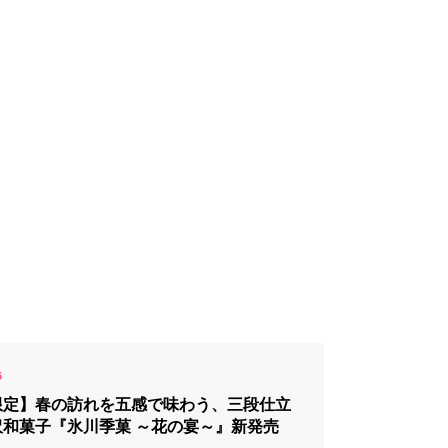
限定】春の訪れを五感で味わう、三段仕立
沢和菓子『氷川季菓 ～花の宴～』新発売