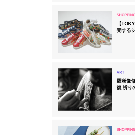
【TOK
売する
羅漢像
復 祈り