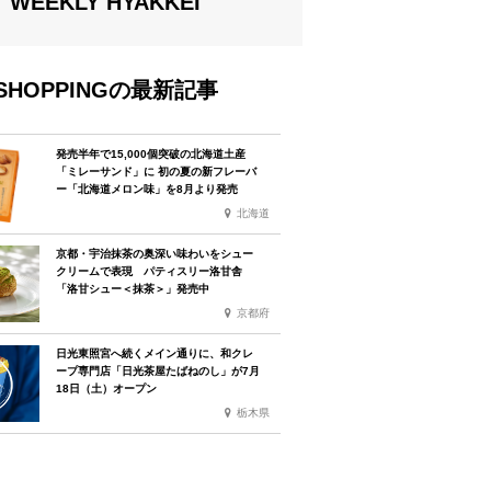
WEEKLY HYAKKEI
SHOPPINGの最新記事
発売半年で15,000個突破の北海道土産
「ミレーサンド」に 初の夏の新フレーバ
ー「北海道メロン味」を8月より発売
北海道
京都・宇治抹茶の奥深い味わいをシュー
クリームで表現 パティスリー洛甘舎
「洛甘シュー＜抹茶＞」発売中
京都府
日光東照宮へ続くメイン通りに、和クレ
ープ専門店「日光茶屋たばねのし」が7月
18日（土）オープン
栃木県