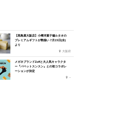
【髙島屋大阪店】小樽洋菓子舗ルタオの
プレミアムギフトが勢揃い 7月15日(水)
より
大阪府
メガネブランドZoffと大人気キャラクタ
ー『パペットスンスン』との初コラボレ
ーションが決定
--