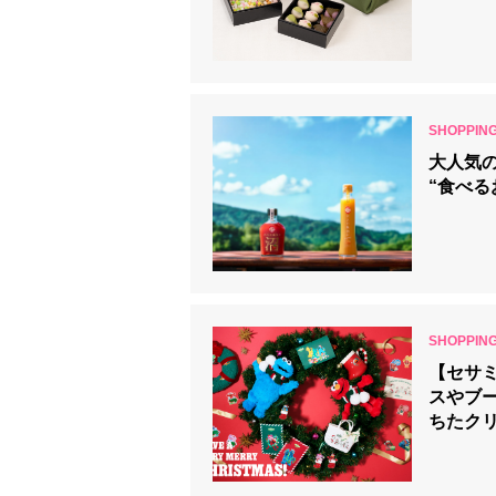
大人気
“食べる
【セサ
スやブ
ちたク
の心躍