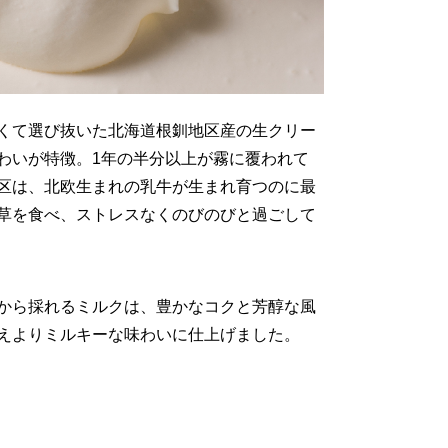
くて選び抜いた北海道根釧地区産の生クリー
わいが特徴。1年の半分以上が霧に覆われて
区は、北欧生まれの乳牛が生まれ育つのに最
草を食べ、ストレスなくのびのびと過ごして
から採れるミルクは、豊かなコクと芳醇な風
えよりミルキーな味わいに仕上げました。