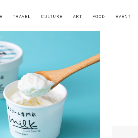
京都
28スポット
E
TRAVEL
CULTURE
ART
FOOD
EVENT