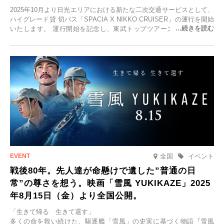
2025年10月より日光エリアにおける新たな二次交通サービスとして、
ハイグレード貸 切バス「SPACIA X NIKKO CRUISER」の運行を開始
いたします。 運行開始を記念し、東武トップツアーズ株式会社では
「SPACIA X NIKKO CRUISERが紡ぐ 早朝紅葉鑑賞の旅」を企画、
2025年9月12日(金)より発売いたします。
全国
イベント
戦後80年。先人達が命懸けで遺した”普通の日
常”の尊さを想う。映画「雪風 YUKIKAZE」2025
年8月15日（金）より全国公開。
「生きて帰る 生きて還す」
多くの命を救い続けた、駆逐艦「雪風」の史実に基づく物語『雪風