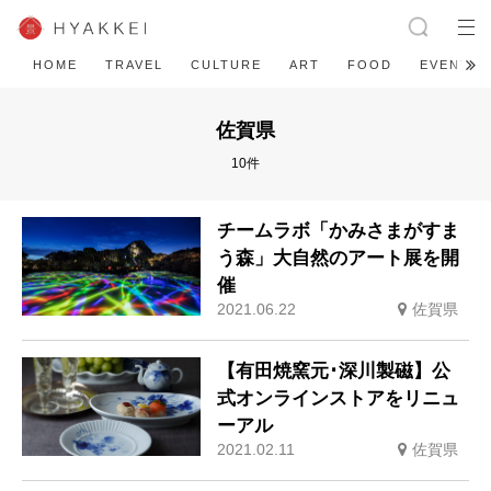
HOME
TRAVEL
CULTURE
ART
FOOD
EVENT
佐賀県
10件
チームラボ「かみさまがすま
う森」大自然のアート展を開
催
2021.06.22
佐賀県
【有田焼窯元･深川製磁】公
式オンラインストアをリニュ
ーアル
2021.02.11
佐賀県