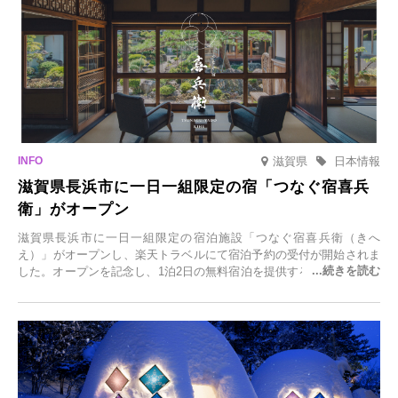
滋賀県
日本情報
滋賀県長浜市に一日一組限定の宿「つなぐ宿喜兵
衛」がオープン
滋賀県長浜市に一日一組限定の宿泊施設「つなぐ宿喜兵衛（きへ
え）」がオープンし、楽天トラベルにて宿泊予約の受付が開始されま
した。オープンを記念し、1泊2日の無料宿泊を提供するキャンペーン
「＃一日一組限定の宿で一生に一度の思い出旅」を実施します。一日
一組限定の宿だからこそ叶う、大切な人との特別な時間を体験いただ
けます。