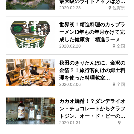
最大級のライトアップは必
2020.02.28
佐賀県
見！
世界初！精進料理のカップラ
ーメン!3年もの年月かけて完
成した健康食「精進ラーメン
2020.02.20
全国
禅道(醤油)」
秋田のきりたんぽに、金沢の
金箔？！旅行客向けの郷土料
理を使った料理教室
2020.02.06
全国
「airKitchen」
カカオ焼酎！？ダンデライオ
ン・チョコレートからクラフ
トジン、オー・ド・ビーのコ
2020.01.31
--
ラボレーション商品が登場