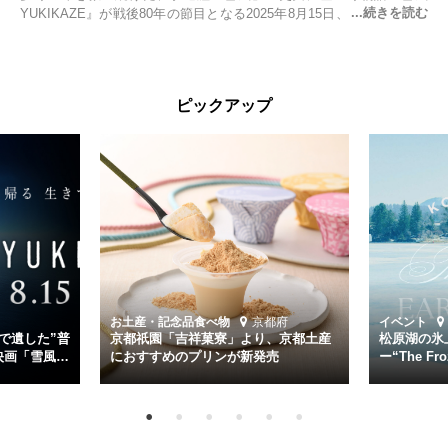
YUKIKAZE』が戦後80年の節目となる2025年8月15日、全国公開され
る。公開に先立ちソニー・ピクチャーズ試写室でマスコミ先行試写会
が行われた。
太平洋戦争中に実在した駆逐艦「雪風」。戦場で海に投げ出された多
ピックアップ
くの仲間の命を救い帰還させ、戦後まで生き抜き「幸運艦」と呼ばれ
た雪風と、激動の時代を懸命に生きる人々の姿を壮大なスケールで描
く。
主演は「雪風」の艦長・寺澤一利を演じる竹野内豊。先任伍長・早瀬
幸平を玉木宏が演じるほか、奥平大兼、田中麗奈、石丸幹二、益岡徹
など実力派俳優が共演。そして戦艦大和と運命を共にした帝国海軍・
第二艦隊司令長官、伊藤整一を中井貴一が圧倒的な存在感で演じ切
る。
時代が再び、分断と暴力に揺れる現代。本作は「同じ過ちを繰り返す
道を歩んではいないか」と、彼らが命をかけて守りたいと願っ
お土産・記念品
食べ物
京都府
イベント
た”今”を生きる私達に問いかける。戦後80年、戦争の記憶が薄れゆく
で遺した”普
京都祇園「吉祥菓寮」より、京都土産
松原湖の氷
今だからこそ、尊い平和の価値を未来に繋ぐ作品『雪風 YUKIKAZE』
映画「雪風
におすすめのプリンが新発売
ー“The Fro
15日（金）よ
を多くの方にご覧いただきたい。