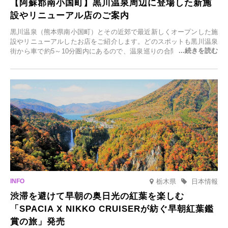
【阿蘇郡南小国町】黒川温泉周辺に登場した新施
設やリニューアル店のご案内
黒川温泉（熊本県南小国町）とその近郊で最近新しくオープンした施
設やリニューアルしたお店をご紹介します。どのスポットも黒川温泉
街から車で約5～10分圏内にあるので、温泉巡りの合間に気軽に立ち
寄れます。老舗旅館が手掛ける新店舗や、自然豊かな里山カフェ、地
元食材にこだわったレストランなど、多彩な魅力が満載です。黒川温
泉の新たな楽しみとしてチェックしてみてください。
栃木県
日本情報
渋滞を避けて早朝の奥日光の紅葉を楽しむ
「SPACIA X NIKKO CRUISERが紡ぐ早朝紅葉鑑
賞の旅」発売