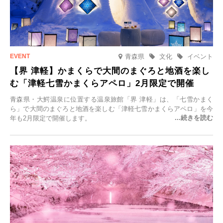
青森県
文化
イベント
【界 津軽】かまくらで大間のまぐろと地酒を楽し
む「津軽七雪かまくらアペロ」2月限定で開催
青森県・大鰐温泉に位置する温泉旅館「界 津軽」は、「七雪かまく
ら」で大間のまぐろと地酒を楽しむ「津軽七雪かまくらアペロ」を今
年も2月限定で開催します。