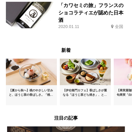
「カワセミの旅」フランスの
ショコラティエが認めた日本
酒
2020.01.11
全国
新着
【夏から秋へ】桃のやさしい甘み
【伊右衛門カフェ】香ばしさが重
【果実屋珈
と、ほうじ茶の香ばしさ。「桃と
なる「ほうじ茶どら焼き」、とろ
旬果実「白
ほうじ茶のあんみつ」を8月中旬
ける「宇治抹茶ティラミス」が新
限定販売
より期間限定販売
登場
注目の記事