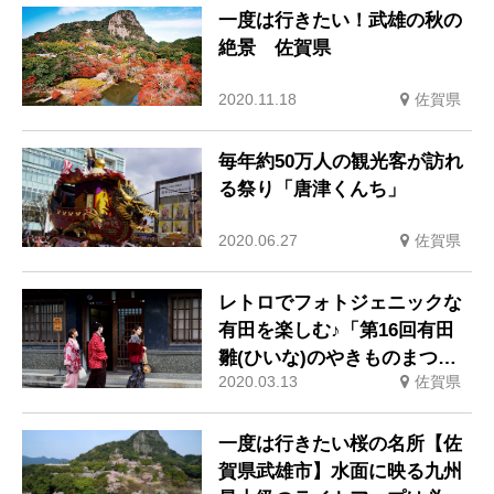
一度は行きたい！武雄の秋の
絶景 佐賀県
2020.11.18
佐賀県
毎年約50万人の観光客が訪れ
る祭り「唐津くんち」
2020.06.27
佐賀県
レトロでフォトジェニックな
有田を楽しむ♪「第16回有田
雛(ひいな)のやきものまつ
2020.03.13
佐賀県
り」
一度は行きたい桜の名所【佐
賀県武雄市】水面に映る九州