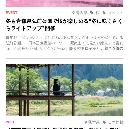
青森県
桜
イベント
冬も青森県弘前公園で桜が楽しめる“冬に咲くさく
らライトアップ”開催
毎年4月下旬から5月上旬に行われる弘前さくらまつりを開催している
弘前公園。「日本三大夜桜の一つ」「死ぬまでに見たい絶景」と言わ
れ、約50種2,600本のさくらが一斉に咲き誇る様子を見に、世界中か
ら観光客が集う人気スポットです。雪の見頃に合わせて2025年12月1
日(月)～2026年2月28日(土)の期間、「冬に咲くさくらライトアップ」
を開催します。
熊本県
日本情報